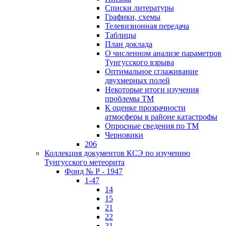
Списки литературы
Графики, схемы
Телевизионная передача
Таблицы
План доклада
О численном анализе параметров
Тунгусского взрыва
Оптимальное сглаживание
двухмерных полей
Некоторые итоги изучения
проблемы ТМ
К оценке прозрачности
атмосферы в районе катастрофы
Опросные сведения по ТМ
Черновики
206
Коллекция документов КСЭ по изучению
Тунгусского метеорита
Фонд № Р - 1947
1-47
14
15
21
22
31