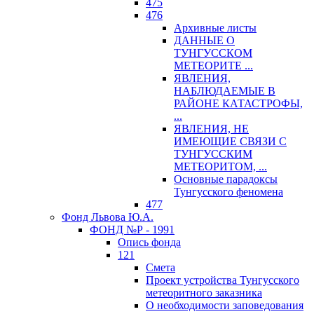
475
476
Архивные листы
ДАННЫЕ О
ТУНГУССКОМ
МЕТЕОРИТЕ ...
ЯВЛЕНИЯ,
НАБЛЮДАЕМЫЕ В
РАЙОНЕ КАТАСТРОФЫ,
...
ЯВЛЕНИЯ, НЕ
ИМЕЮЩИЕ СВЯЗИ С
ТУНГУССКИМ
МЕТЕОРИТОМ, ...
Основные парадоксы
Тунгусского феномена
477
Фонд Львова Ю.А.
ФОНД №Р - 1991
Опись фонда
121
Смета
Проект устройства Тунгусского
метеоритного заказника
О необходимости заповедования