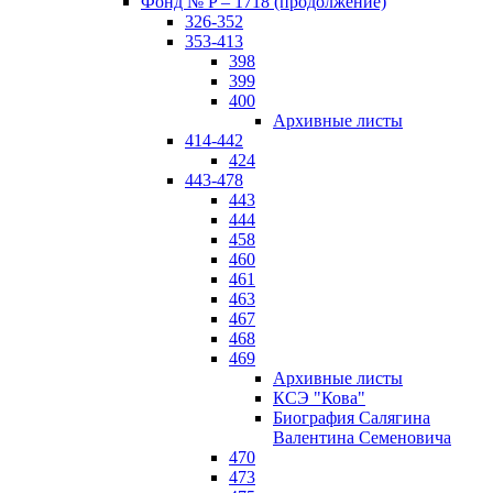
Фонд № P – 1718 (продолжение)
326-352
353-413
398
399
400
Архивные листы
414-442
424
443-478
443
444
458
460
461
463
467
468
469
Архивные листы
КСЭ "Кова"
Биография Салягина
Валентина Семеновича
470
473