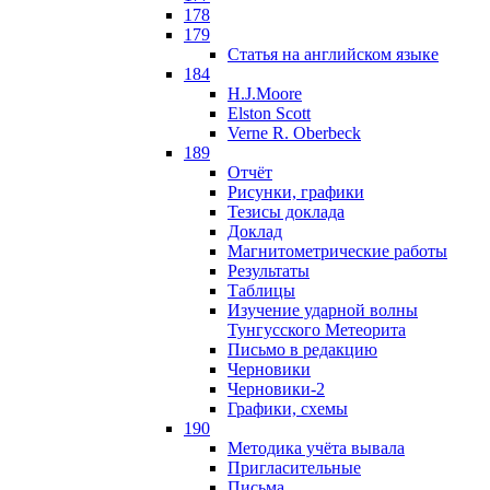
178
179
Статья на английском языке
184
H.J.Moore
Elston Scott
Verne R. Oberbeck
189
Отчёт
Рисунки, графики
Тезисы доклада
Доклад
Магнитометрические работы
Результаты
Таблицы
Изучение ударной волны
Тунгусского Метеорита
Письмо в редакцию
Черновики
Черновики-2
Графики, схемы
190
Методика учёта вывала
Пригласительные
Письма