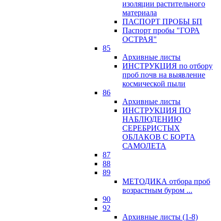
изоляции растительного
материала
ПАСПОРТ ПРОБЫ БП
Паспорт пробы "ГОРА
ОСТРАЯ"
85
Архивные листы
ИНСТРУКЦИЯ по отбору
проб почв на выявление
космической пыли
86
Архивные листы
ИНСТРУКЦИЯ ПО
НАБЛЮДЕНИЮ
СЕРЕБРИСТЫХ
ОБЛАКОВ С БОРТА
САМОЛЕТА
87
88
89
МЕТОДИКА отбора проб
возрастным буром ...
90
92
Архивные листы (1-8)