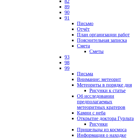
82
89
90
91
Письмо
Отчёт
План организации работ
Пояснительная записка
Смета
Сметы
93
98
99
Письма
Внимание: метеорит
Метеориты в порядке дня
Рисунки к статье
Об исследовании
предполагаемых
метеоритных кратеров
Камни с неба
Открытие доктора Гурльта
Рисунки
Пришельцы из космоса
Информация о находке