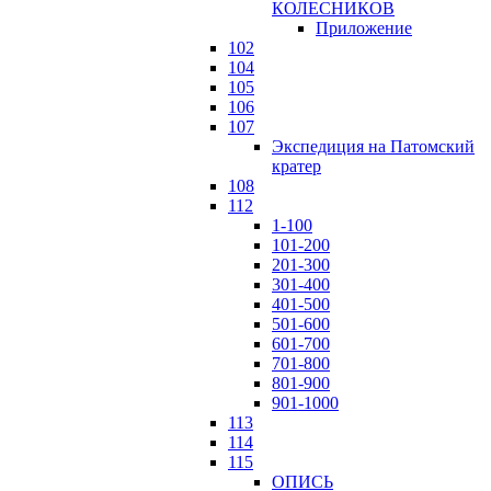
КОЛЕСНИКОВ
Приложение
102
104
105
106
107
Экспедиция на Патомский
кратер
108
112
1-100
101-200
201-300
301-400
401-500
501-600
601-700
701-800
801-900
901-1000
113
114
115
ОПИСЬ