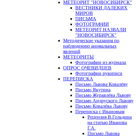
МЕТЕОРИТ "НОВОСИБИРСК"
ВЕСТНИКИ ДАЛЕКИХ
МИРОВ
ПИСЬМА
ФОТОГРАФИИ
МЕТЕОРИТ НАЗВАЛИ
"НОВОСИБИРСК"
Методические указания по
наблюдению аномальных
явлений
МЕТЕОРИТЫ
Фотографии из журнала
ОПРОС ОЧЕВИДЦЕВ
Фотографии рукописи
ПЕРЕПИСКА
Письмо Львова Ковалёву
Письмо Якутина
Письмо Журавлёва Львову
Письмо Андруского Львову
Письмо Ковалёва Львову
Переписка с Ивановым
Рецензия В.Гольдина
на статью Иванова
Г.А.
Письмо Львова