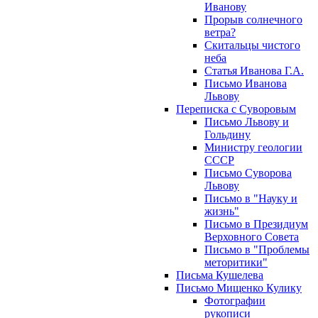
Иванову
Прорыв солнечного
ветра?
Скитальцы чистого
неба
Статья Иванова Г.А.
Письмо Иванова
Львову
Переписка с Суворовым
Письмо Львову и
Гольдину
Министру геологии
СССР
Письмо Суворова
Львову
Письмо в "Науку и
жизнь"
Письмо в Президиум
Верховного Совета
Письмо в "Проблемы
меторитики"
Письма Кушелева
Письмо Мищенко Кулику
Фотографии
рукописи