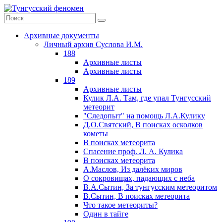
Архивные документы
Личный архив Суслова И.М.
188
Архивные листы
Архивные листы
189
Архивные листы
Кулик Л.А. Там, где упал Тунгусский
метеорит
"Следопыт" на помощь Л.А.Кулику
Д.О.Святский, В поисках осколков
кометы
В поисках метеорита
Спасение проф. Л. А. Кулика
В поисках метеорита
А.Маслов, Из далёких миров
О сокровищах, падающих с неба
В.А.Сытин, За тунгусским метеоритом
В.Сытин, В поисках метеорита
Что такое метеориты?
Один в тайге