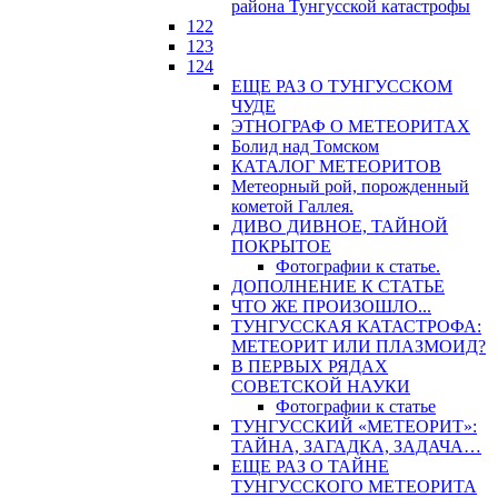
района Тунгусской катастрофы
122
123
124
ЕЩЕ РАЗ О ТУНГУССКОМ
ЧУДЕ
ЭТНОГРАФ О МЕТЕОРИТАХ
Болид над Томском
КАТАЛОГ МЕТЕОРИТОВ
Метеорный рой, порожденный
кометой Галлея.
ДИВО ДИВНОЕ, ТАЙНОЙ
ПОКРЫТОЕ
Фотографии к статье.
ДОПОЛНЕНИЕ К СТАТЬЕ
ЧТО ЖЕ ПРОИЗОШЛО...
ТУНГУССКАЯ КАТАСТРОФА:
МЕТЕОРИТ ИЛИ ПЛАЗМОИД?
В ПЕРВЫХ РЯДАХ
СОВЕТСКОЙ НАУКИ
Фотографии к статье
ТУНГУССКИЙ «МЕТЕОРИТ»:
ТАЙНА, ЗАГАДКА, ЗАДАЧА…
ЕЩЕ РАЗ О ТАЙНЕ
ТУНГУССКОГО МЕТЕОРИТА