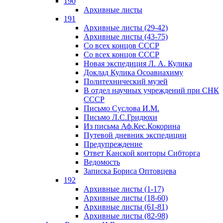
190
Архивные листы
191
Архивные листы (29-42)
Архивные листы (43-75)
Со всех концов СССР
Со всех концов СССР
Новая экспедиция Л. А. Кулика
Доклад Кулика Осоавиахиму
Политехнический музей
В отдел научных учреждений при СНК
СССР
Письмо Суслова И.М.
Письмо Л.С.Гридюхи
Из письма Аф.Кес.Кокорина
Путевой дневник экспедиции
Предупреждение
Ответ Канской конторы Сибторга
Ведомость
Записка Бориса Оптовцева
192
Архивные листы (1-17)
Архивные листы (18-60)
Архивные листы (61-81)
Архивные листы (82-98)