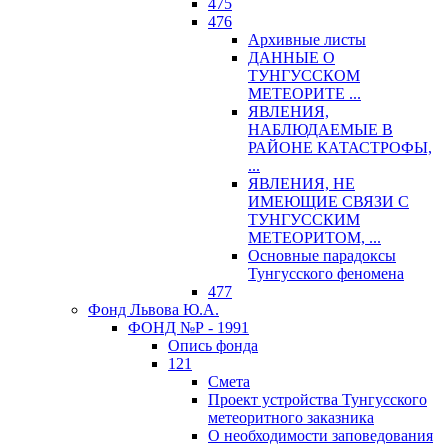
475
476
Архивные листы
ДАННЫЕ О
ТУНГУССКОМ
МЕТЕОРИТЕ ...
ЯВЛЕНИЯ,
НАБЛЮДАЕМЫЕ В
РАЙОНЕ КАТАСТРОФЫ,
...
ЯВЛЕНИЯ, НЕ
ИМЕЮЩИЕ СВЯЗИ С
ТУНГУССКИМ
МЕТЕОРИТОМ, ...
Основные парадоксы
Тунгусского феномена
477
Фонд Львова Ю.А.
ФОНД №Р - 1991
Опись фонда
121
Смета
Проект устройства Тунгусского
метеоритного заказника
О необходимости заповедования