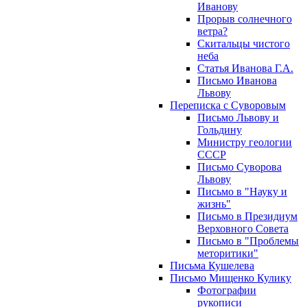
Иванову
Прорыв солнечного
ветра?
Скитальцы чистого
неба
Статья Иванова Г.А.
Письмо Иванова
Львову
Переписка с Суворовым
Письмо Львову и
Гольдину
Министру геологии
СССР
Письмо Суворова
Львову
Письмо в "Науку и
жизнь"
Письмо в Президиум
Верховного Совета
Письмо в "Проблемы
меторитики"
Письма Кушелева
Письмо Мищенко Кулику
Фотографии
рукописи