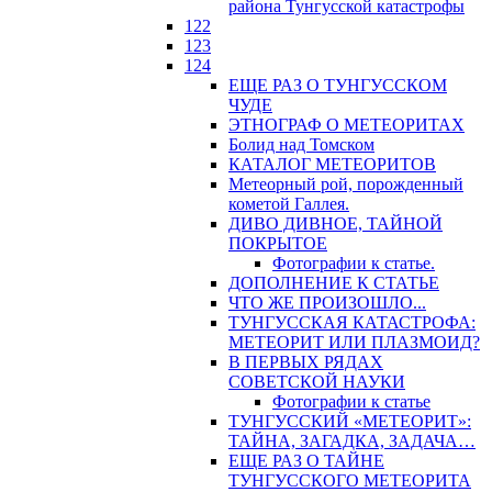
района Тунгусской катастрофы
122
123
124
ЕЩЕ РАЗ О ТУНГУССКОМ
ЧУДЕ
ЭТНОГРАФ О МЕТЕОРИТАХ
Болид над Томском
КАТАЛОГ МЕТЕОРИТОВ
Метеорный рой, порожденный
кометой Галлея.
ДИВО ДИВНОЕ, ТАЙНОЙ
ПОКРЫТОЕ
Фотографии к статье.
ДОПОЛНЕНИЕ К СТАТЬЕ
ЧТО ЖЕ ПРОИЗОШЛО...
ТУНГУССКАЯ КАТАСТРОФА:
МЕТЕОРИТ ИЛИ ПЛАЗМОИД?
В ПЕРВЫХ РЯДАХ
СОВЕТСКОЙ НАУКИ
Фотографии к статье
ТУНГУССКИЙ «МЕТЕОРИТ»:
ТАЙНА, ЗАГАДКА, ЗАДАЧА…
ЕЩЕ РАЗ О ТАЙНЕ
ТУНГУССКОГО МЕТЕОРИТА