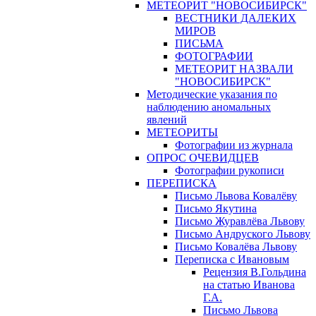
МЕТЕОРИТ "НОВОСИБИРСК"
ВЕСТНИКИ ДАЛЕКИХ
МИРОВ
ПИСЬМА
ФОТОГРАФИИ
МЕТЕОРИТ НАЗВАЛИ
"НОВОСИБИРСК"
Методические указания по
наблюдению аномальных
явлений
МЕТЕОРИТЫ
Фотографии из журнала
ОПРОС ОЧЕВИДЦЕВ
Фотографии рукописи
ПЕРЕПИСКА
Письмо Львова Ковалёву
Письмо Якутина
Письмо Журавлёва Львову
Письмо Андруского Львову
Письмо Ковалёва Львову
Переписка с Ивановым
Рецензия В.Гольдина
на статью Иванова
Г.А.
Письмо Львова