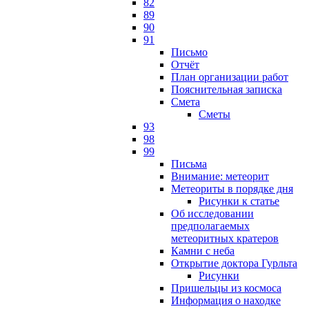
82
89
90
91
Письмо
Отчёт
План организации работ
Пояснительная записка
Смета
Сметы
93
98
99
Письма
Внимание: метеорит
Метеориты в порядке дня
Рисунки к статье
Об исследовании
предполагаемых
метеоритных кратеров
Камни с неба
Открытие доктора Гурльта
Рисунки
Пришельцы из космоса
Информация о находке