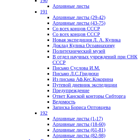
190
Архивные листы
191
Архивные листы (29-42)
Архивные листы (43-75)
Со всех концов СССР
Со всех концов СССР
Новая экспедиция Л. А. Кулика
Доклад Кулика Осоавиахиму
Политехнический музей
В отдел научных учреждений при СНК
СССР
Письмо Суслова И.М.
Письмо Л.С.Гридюхи
Из письма Аф.Кес.Кокорина
Путевой дневник экспедиции
Предупреждение
Ответ Канской конторы Сибторга
Ведомость
Записка Бориса Оптовцева
192
Архивные листы (1-17)
Архивные листы (18-60)
Архивные листы (61-81)
Архивные листы (82-98)