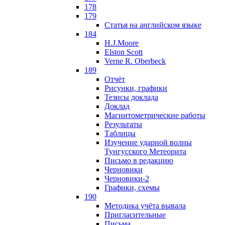
178
179
Статья на английском языке
184
H.J.Moore
Elston Scott
Verne R. Oberbeck
189
Отчёт
Рисунки, графики
Тезисы доклада
Доклад
Магнитометрические работы
Результаты
Таблицы
Изучение ударной волны
Тунгусского Метеорита
Письмо в редакцию
Черновики
Черновики-2
Графики, схемы
190
Методика учёта вывала
Пригласительные
Письма