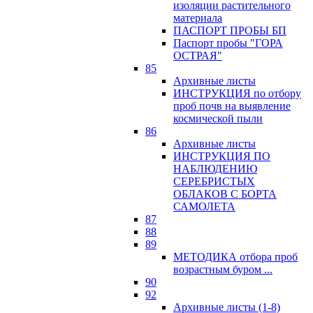
изоляции растительного
материала
ПАСПОРТ ПРОБЫ БП
Паспорт пробы "ГОРА
ОСТРАЯ"
85
Архивные листы
ИНСТРУКЦИЯ по отбору
проб почв на выявление
космической пыли
86
Архивные листы
ИНСТРУКЦИЯ ПО
НАБЛЮДЕНИЮ
СЕРЕБРИСТЫХ
ОБЛАКОВ С БОРТА
САМОЛЕТА
87
88
89
МЕТОДИКА отбора проб
возрастным буром ...
90
92
Архивные листы (1-8)