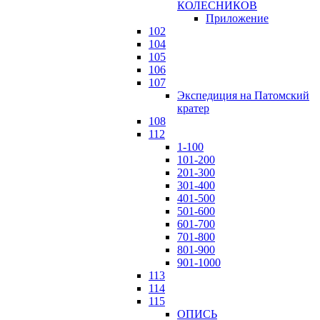
КОЛЕСНИКОВ
Приложение
102
104
105
106
107
Экспедиция на Патомский
кратер
108
112
1-100
101-200
201-300
301-400
401-500
501-600
601-700
701-800
801-900
901-1000
113
114
115
ОПИСЬ