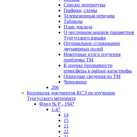
Списки литературы
Графики, схемы
Телевизионная передача
Таблицы
План доклада
О численном анализе параметров
Тунгусского взрыва
Оптимальное сглаживание
двухмерных полей
Некоторые итоги изучения
проблемы ТМ
К оценке прозрачности
атмосферы в районе катастрофы
Опросные сведения по ТМ
Черновики
206
Коллекция документов КСЭ по изучению
Тунгусского метеорита
Фонд № Р - 1947
1-47
14
15
21
22
31