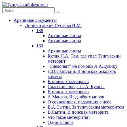
Архивные документы
Личный архив Суслова И.М.
188
Архивные листы
Архивные листы
189
Архивные листы
Кулик Л.А. Там, где упал Тунгусский
метеорит
"Следопыт" на помощь Л.А.Кулику
Д.О.Святский, В поисках осколков
кометы
В поисках метеорита
Спасение проф. Л. А. Кулика
В поисках метеорита
А.Маслов, Из далёких миров
О сокровищах, падающих с неба
В.А.Сытин, За тунгусским метеоритом
В.Сытин, В поисках метеорита
Что такое метеориты?
Один в тайге