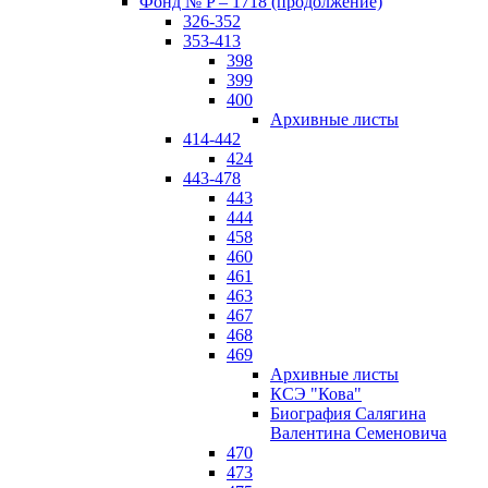
Фонд № P – 1718 (продолжение)
326-352
353-413
398
399
400
Архивные листы
414-442
424
443-478
443
444
458
460
461
463
467
468
469
Архивные листы
КСЭ "Кова"
Биография Салягина
Валентина Семеновича
470
473