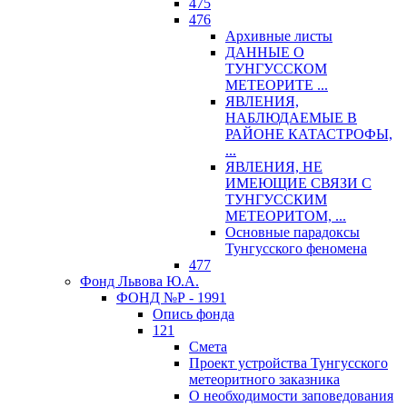
475
476
Архивные листы
ДАННЫЕ О
ТУНГУССКОМ
МЕТЕОРИТЕ ...
ЯВЛЕНИЯ,
НАБЛЮДАЕМЫЕ В
РАЙОНЕ КАТАСТРОФЫ,
...
ЯВЛЕНИЯ, НЕ
ИМЕЮЩИЕ СВЯЗИ С
ТУНГУССКИМ
МЕТЕОРИТОМ, ...
Основные парадоксы
Тунгусского феномена
477
Фонд Львова Ю.А.
ФОНД №Р - 1991
Опись фонда
121
Смета
Проект устройства Тунгусского
метеоритного заказника
О необходимости заповедования