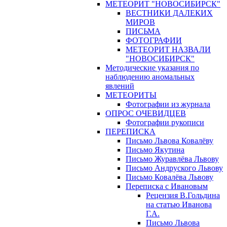
МЕТЕОРИТ "НОВОСИБИРСК"
ВЕСТНИКИ ДАЛЕКИХ
МИРОВ
ПИСЬМА
ФОТОГРАФИИ
МЕТЕОРИТ НАЗВАЛИ
"НОВОСИБИРСК"
Методические указания по
наблюдению аномальных
явлений
МЕТЕОРИТЫ
Фотографии из журнала
ОПРОС ОЧЕВИДЦЕВ
Фотографии рукописи
ПЕРЕПИСКА
Письмо Львова Ковалёву
Письмо Якутина
Письмо Журавлёва Львову
Письмо Андруского Львову
Письмо Ковалёва Львову
Переписка с Ивановым
Рецензия В.Гольдина
на статью Иванова
Г.А.
Письмо Львова