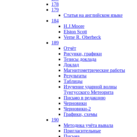
178
179
Статья на английском языке
184
H.J.Moore
Elston Scott
Verne R. Oberbeck
189
Отчёт
Рисунки, графики
Тезисы доклада
Доклад
Магнитометрические работы
Результаты
Таблицы
Изучение ударной волны
Тунгусского Метеорита
Письмо в редакцию
Черновики
Черновики-2
Графики, схемы
190
Методика учёта вывала
Пригласительные
Письма