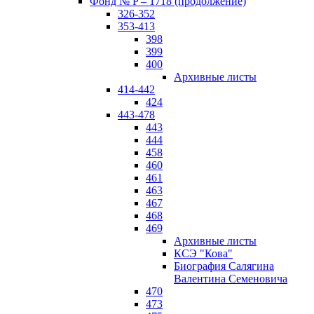
Фонд № P – 1718 (продолжение)
326-352
353-413
398
399
400
Архивные листы
414-442
424
443-478
443
444
458
460
461
463
467
468
469
Архивные листы
КСЭ "Кова"
Биография Салягина
Валентина Семеновича
470
473