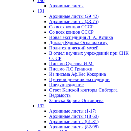
190
Архивные листы
191
Архивные листы (29-42)
Архивные листы (43-75)
Со всех концов СССР
Со всех концов СССР
Новая экспедиция Л. А. Кулика
Доклад Кулика Осоавиахиму
Политехнический музей
В отдел научных учреждений при СНК
СССР
Письмо Суслова И.М.
Письмо Л.С.Гридюхи
Из письма Аф.Кес.Кокорина
Путевой дневник экспедиции
Предупреждение
Ответ Канской конторы Сибторга
Ведомость
Записка Бориса Оптовцева
192
Архивные листы (1-17)
Архивные листы (18-60)
Архивные листы (61-81)
Архивные листы (82-98)