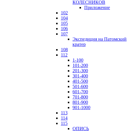
КОЛЕСНИКОВ
Приложение
102
104
105
106
107
Экспедиция на Патомский
кратер
108
112
1-100
101-200
201-300
301-400
401-500
501-600
601-700
701-800
801-900
901-1000
113
114
115
ОПИСЬ