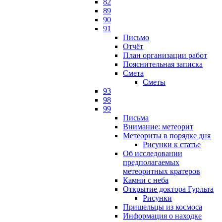
82
89
90
91
Письмо
Отчёт
План организации работ
Пояснительная записка
Смета
Сметы
93
98
99
Письма
Внимание: метеорит
Метеориты в порядке дня
Рисунки к статье
Об исследовании
предполагаемых
метеоритных кратеров
Камни с неба
Открытие доктора Гурльта
Рисунки
Пришельцы из космоса
Информация о находке