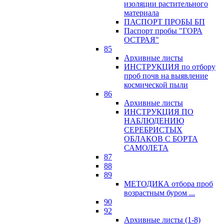
изоляции растительного
материала
ПАСПОРТ ПРОБЫ БП
Паспорт пробы "ГОРА
ОСТРАЯ"
85
Архивные листы
ИНСТРУКЦИЯ по отбору
проб почв на выявление
космической пыли
86
Архивные листы
ИНСТРУКЦИЯ ПО
НАБЛЮДЕНИЮ
СЕРЕБРИСТЫХ
ОБЛАКОВ С БОРТА
САМОЛЕТА
87
88
89
МЕТОДИКА отбора проб
возрастным буром ...
90
92
Архивные листы (1-8)