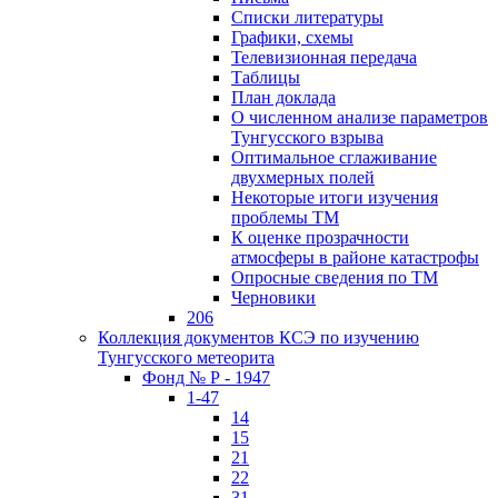
Списки литературы
Графики, схемы
Телевизионная передача
Таблицы
План доклада
О численном анализе параметров
Тунгусского взрыва
Оптимальное сглаживание
двухмерных полей
Некоторые итоги изучения
проблемы ТМ
К оценке прозрачности
атмосферы в районе катастрофы
Опросные сведения по ТМ
Черновики
206
Коллекция документов КСЭ по изучению
Тунгусского метеорита
Фонд № Р - 1947
1-47
14
15
21
22
31