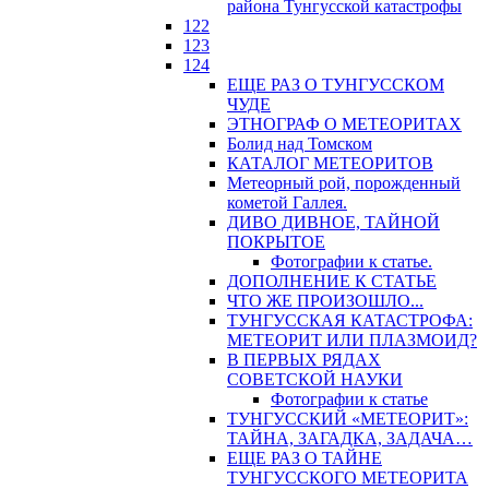
района Тунгусской катастрофы
122
123
124
ЕЩЕ РАЗ О ТУНГУССКОМ
ЧУДЕ
ЭТНОГРАФ О МЕТЕОРИТАХ
Болид над Томском
КАТАЛОГ МЕТЕОРИТОВ
Метеорный рой, порожденный
кометой Галлея.
ДИВО ДИВНОЕ, ТАЙНОЙ
ПОКРЫТОЕ
Фотографии к статье.
ДОПОЛНЕНИЕ К СТАТЬЕ
ЧТО ЖЕ ПРОИЗОШЛО...
ТУНГУССКАЯ КАТАСТРОФА:
МЕТЕОРИТ ИЛИ ПЛАЗМОИД?
В ПЕРВЫХ РЯДАХ
СОВЕТСКОЙ НАУКИ
Фотографии к статье
ТУНГУССКИЙ «МЕТЕОРИТ»:
ТАЙНА, ЗАГАДКА, ЗАДАЧА…
ЕЩЕ РАЗ О ТАЙНЕ
ТУНГУССКОГО МЕТЕОРИТА