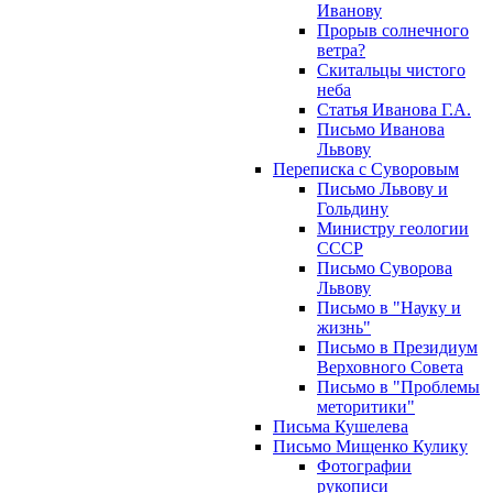
Иванову
Прорыв солнечного
ветра?
Скитальцы чистого
неба
Статья Иванова Г.А.
Письмо Иванова
Львову
Переписка с Суворовым
Письмо Львову и
Гольдину
Министру геологии
СССР
Письмо Суворова
Львову
Письмо в "Науку и
жизнь"
Письмо в Президиум
Верховного Совета
Письмо в "Проблемы
меторитики"
Письма Кушелева
Письмо Мищенко Кулику
Фотографии
рукописи