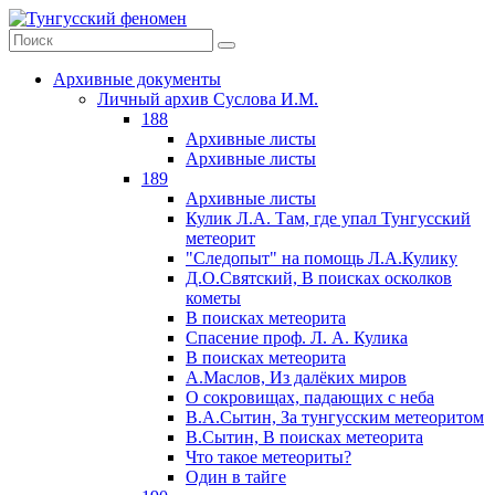
Архивные документы
Личный архив Суслова И.М.
188
Архивные листы
Архивные листы
189
Архивные листы
Кулик Л.А. Там, где упал Тунгусский
метеорит
"Следопыт" на помощь Л.А.Кулику
Д.О.Святский, В поисках осколков
кометы
В поисках метеорита
Спасение проф. Л. А. Кулика
В поисках метеорита
А.Маслов, Из далёких миров
О сокровищах, падающих с неба
В.А.Сытин, За тунгусским метеоритом
В.Сытин, В поисках метеорита
Что такое метеориты?
Один в тайге