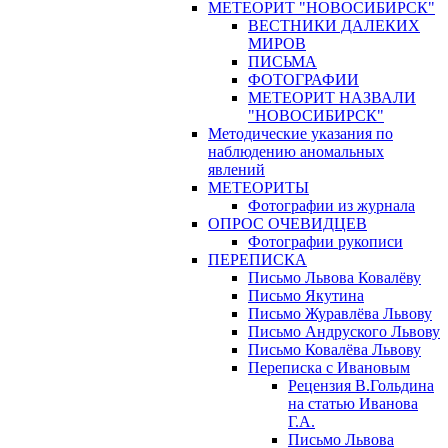
МЕТЕОРИТ "НОВОСИБИРСК"
ВЕСТНИКИ ДАЛЕКИХ
МИРОВ
ПИСЬМА
ФОТОГРАФИИ
МЕТЕОРИТ НАЗВАЛИ
"НОВОСИБИРСК"
Методические указания по
наблюдению аномальных
явлений
МЕТЕОРИТЫ
Фотографии из журнала
ОПРОС ОЧЕВИДЦЕВ
Фотографии рукописи
ПЕРЕПИСКА
Письмо Львова Ковалёву
Письмо Якутина
Письмо Журавлёва Львову
Письмо Андруского Львову
Письмо Ковалёва Львову
Переписка с Ивановым
Рецензия В.Гольдина
на статью Иванова
Г.А.
Письмо Львова