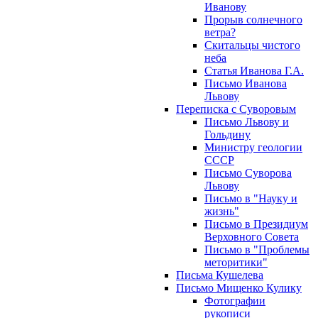
Иванову
Прорыв солнечного
ветра?
Скитальцы чистого
неба
Статья Иванова Г.А.
Письмо Иванова
Львову
Переписка с Суворовым
Письмо Львову и
Гольдину
Министру геологии
СССР
Письмо Суворова
Львову
Письмо в "Науку и
жизнь"
Письмо в Президиум
Верховного Совета
Письмо в "Проблемы
меторитики"
Письма Кушелева
Письмо Мищенко Кулику
Фотографии
рукописи