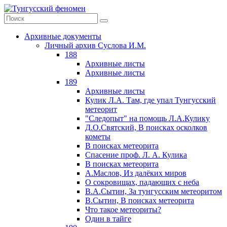
Архивные документы
Личный архив Суслова И.М.
188
Архивные листы
Архивные листы
189
Архивные листы
Кулик Л.А. Там, где упал Тунгусский
метеорит
"Следопыт" на помощь Л.А.Кулику
Д.О.Святский, В поисках осколков
кометы
В поисках метеорита
Спасение проф. Л. А. Кулика
В поисках метеорита
А.Маслов, Из далёких миров
О сокровищах, падающих с неба
В.А.Сытин, За тунгусским метеоритом
В.Сытин, В поисках метеорита
Что такое метеориты?
Один в тайге