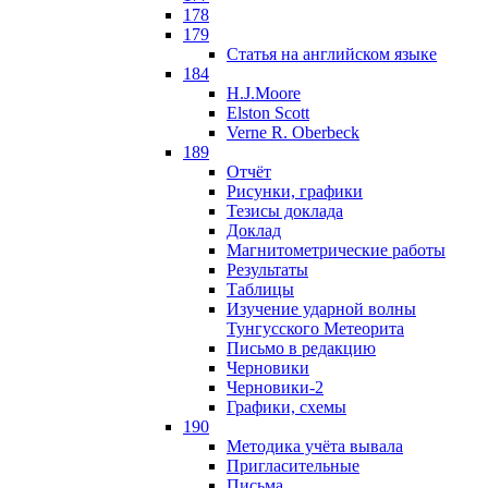
178
179
Статья на английском языке
184
H.J.Moore
Elston Scott
Verne R. Oberbeck
189
Отчёт
Рисунки, графики
Тезисы доклада
Доклад
Магнитометрические работы
Результаты
Таблицы
Изучение ударной волны
Тунгусского Метеорита
Письмо в редакцию
Черновики
Черновики-2
Графики, схемы
190
Методика учёта вывала
Пригласительные
Письма