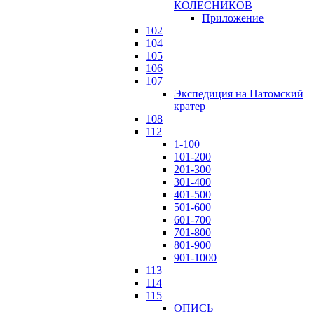
КОЛЕСНИКОВ
Приложение
102
104
105
106
107
Экспедиция на Патомский
кратер
108
112
1-100
101-200
201-300
301-400
401-500
501-600
601-700
701-800
801-900
901-1000
113
114
115
ОПИСЬ