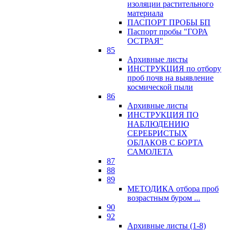
изоляции растительного
материала
ПАСПОРТ ПРОБЫ БП
Паспорт пробы "ГОРА
ОСТРАЯ"
85
Архивные листы
ИНСТРУКЦИЯ по отбору
проб почв на выявление
космической пыли
86
Архивные листы
ИНСТРУКЦИЯ ПО
НАБЛЮДЕНИЮ
СЕРЕБРИСТЫХ
ОБЛАКОВ С БОРТА
САМОЛЕТА
87
88
89
МЕТОДИКА отбора проб
возрастным буром ...
90
92
Архивные листы (1-8)