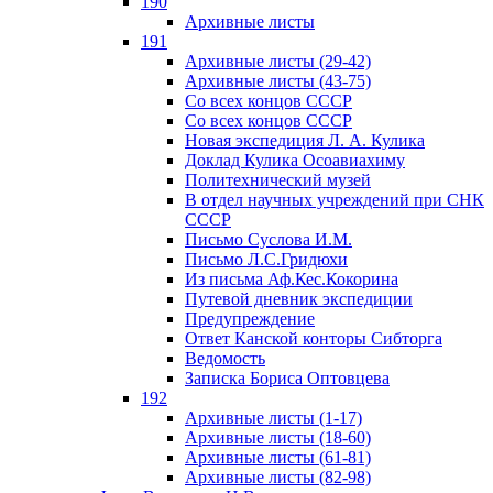
190
Архивные листы
191
Архивные листы (29-42)
Архивные листы (43-75)
Со всех концов СССР
Со всех концов СССР
Новая экспедиция Л. А. Кулика
Доклад Кулика Осоавиахиму
Политехнический музей
В отдел научных учреждений при СНК
СССР
Письмо Суслова И.М.
Письмо Л.С.Гридюхи
Из письма Аф.Кес.Кокорина
Путевой дневник экспедиции
Предупреждение
Ответ Канской конторы Сибторга
Ведомость
Записка Бориса Оптовцева
192
Архивные листы (1-17)
Архивные листы (18-60)
Архивные листы (61-81)
Архивные листы (82-98)