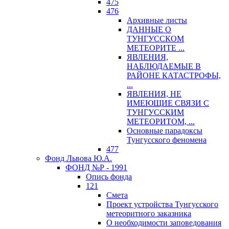
475
476
Архивные листы
ДАННЫЕ О
ТУНГУССКОМ
МЕТЕОРИТЕ ...
ЯВЛЕНИЯ,
НАБЛЮДАЕМЫЕ В
РАЙОНЕ КАТАСТРОФЫ,
...
ЯВЛЕНИЯ, НЕ
ИМЕЮЩИЕ СВЯЗИ С
ТУНГУССКИМ
МЕТЕОРИТОМ, ...
Основные парадоксы
Тунгусского феномена
477
Фонд Львова Ю.А.
ФОНД №Р - 1991
Опись фонда
121
Смета
Проект устройства Тунгусского
метеоритного заказника
О необходимости заповедования