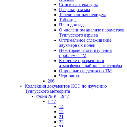
Списки литературы
Графики, схемы
Телевизионная передача
Таблицы
План доклада
О численном анализе параметров
Тунгусского взрыва
Оптимальное сглаживание
двухмерных полей
Некоторые итоги изучения
проблемы ТМ
К оценке прозрачности
атмосферы в районе катастрофы
Опросные сведения по ТМ
Черновики
206
Коллекция документов КСЭ по изучению
Тунгусского метеорита
Фонд № Р - 1947
1-47
14
15
21
22
31