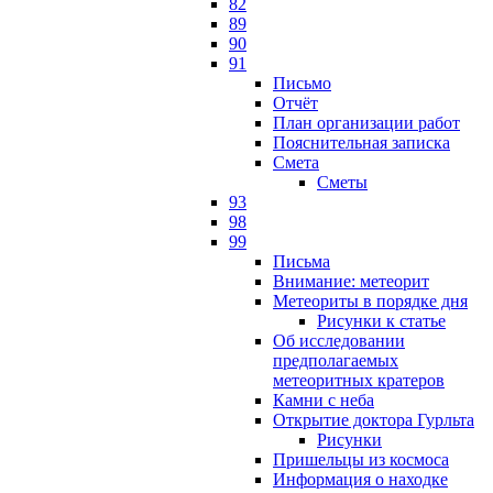
82
89
90
91
Письмо
Отчёт
План организации работ
Пояснительная записка
Смета
Сметы
93
98
99
Письма
Внимание: метеорит
Метеориты в порядке дня
Рисунки к статье
Об исследовании
предполагаемых
метеоритных кратеров
Камни с неба
Открытие доктора Гурльта
Рисунки
Пришельцы из космоса
Информация о находке