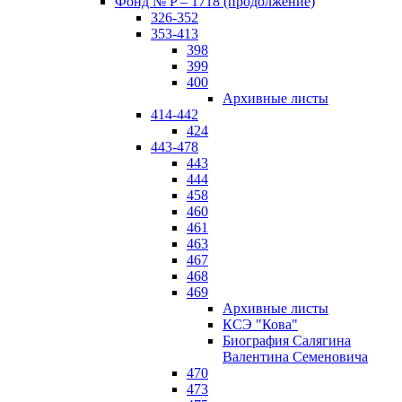
Фонд № P – 1718 (продолжение)
326-352
353-413
398
399
400
Архивные листы
414-442
424
443-478
443
444
458
460
461
463
467
468
469
Архивные листы
КСЭ "Кова"
Биография Салягина
Валентина Семеновича
470
473