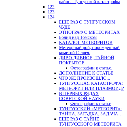
района Тунгусской катастрофы
122
123
124
ЕЩЕ РАЗ О ТУНГУССКОМ
ЧУДЕ
ЭТНОГРАФ О МЕТЕОРИТАХ
Болид над Томском
КАТАЛОГ МЕТЕОРИТОВ
Метеорный рой, порожденный
кометой Галлея.
ДИВО ДИВНОЕ, ТАЙНОЙ
ПОКРЫТОЕ
Фотографии к статье.
ДОПОЛНЕНИЕ К СТАТЬЕ
ЧТО ЖЕ ПРОИЗОШЛО...
ТУНГУССКАЯ КАТАСТРОФА:
МЕТЕОРИТ ИЛИ ПЛАЗМОИД?
В ПЕРВЫХ РЯДАХ
СОВЕТСКОЙ НАУКИ
Фотографии к статье
ТУНГУССКИЙ «МЕТЕОРИТ»:
ТАЙНА, ЗАГАДКА, ЗАДАЧА…
ЕЩЕ РАЗ О ТАЙНЕ
ТУНГУССКОГО МЕТЕОРИТА