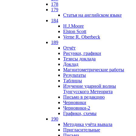
178
179
Статья на английском языке
184
H.J.Moore
Elston Scott
Verne R. Oberbeck
189
Отчёт
Рисунки, графики
Тезисы доклада
Доклад
Магнитометрические работы
Результаты
Таблицы
Изучение ударной волны
Тунгусского Метеорита
Письмо в редакцию
Черновики
Черновики-2
Графики, схемы
190
Методика учёта вывала
Пригласительные
Письма