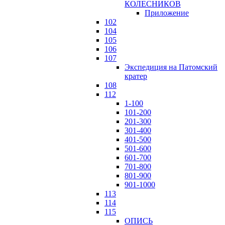
КОЛЕСНИКОВ
Приложение
102
104
105
106
107
Экспедиция на Патомский
кратер
108
112
1-100
101-200
201-300
301-400
401-500
501-600
601-700
701-800
801-900
901-1000
113
114
115
ОПИСЬ