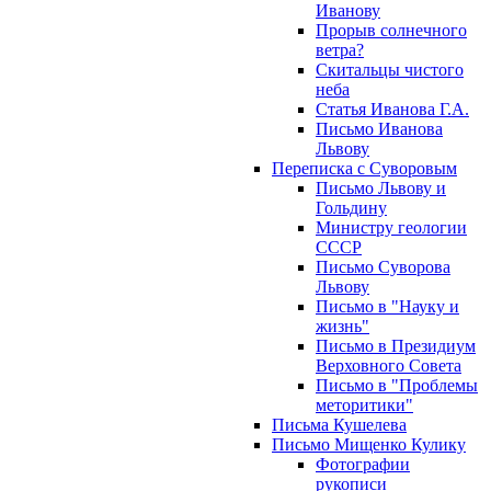
Иванову
Прорыв солнечного
ветра?
Скитальцы чистого
неба
Статья Иванова Г.А.
Письмо Иванова
Львову
Переписка с Суворовым
Письмо Львову и
Гольдину
Министру геологии
СССР
Письмо Суворова
Львову
Письмо в "Науку и
жизнь"
Письмо в Президиум
Верховного Совета
Письмо в "Проблемы
меторитики"
Письма Кушелева
Письмо Мищенко Кулику
Фотографии
рукописи