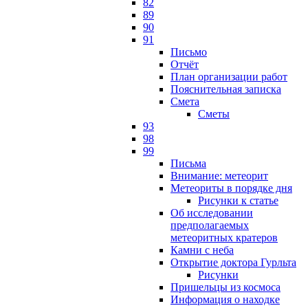
82
89
90
91
Письмо
Отчёт
План организации работ
Пояснительная записка
Смета
Сметы
93
98
99
Письма
Внимание: метеорит
Метеориты в порядке дня
Рисунки к статье
Об исследовании
предполагаемых
метеоритных кратеров
Камни с неба
Открытие доктора Гурльта
Рисунки
Пришельцы из космоса
Информация о находке