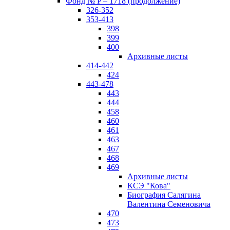
Фонд № P – 1718 (продолжение)
326-352
353-413
398
399
400
Архивные листы
414-442
424
443-478
443
444
458
460
461
463
467
468
469
Архивные листы
КСЭ "Кова"
Биография Салягина
Валентина Семеновича
470
473