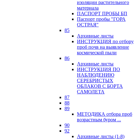
изоляции растительного
материала
ПАСПОРТ ПРОБЫ БП
Паспорт пробы "ГОРА
ОСТРАЯ"
85
Архивные листы
ИНСТРУКЦИЯ по отбору
проб почв на выявление
космической пыли
86
Архивные листы
ИНСТРУКЦИЯ ПО
НАБЛЮДЕНИЮ
СЕРЕБРИСТЫХ
ОБЛАКОВ С БОРТА
САМОЛЕТА
87
88
89
МЕТОДИКА отбора проб
возрастным буром ...
90
92
Архивные листы (1-8)