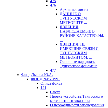
475
476
Архивные листы
ДАННЫЕ О
ТУНГУССКОМ
МЕТЕОРИТЕ ...
ЯВЛЕНИЯ,
НАБЛЮДАЕМЫЕ В
РАЙОНЕ КАТАСТРОФЫ,
...
ЯВЛЕНИЯ, НЕ
ИМЕЮЩИЕ СВЯЗИ С
ТУНГУССКИМ
МЕТЕОРИТОМ, ...
Основные парадоксы
Тунгусского феномена
477
Фонд Львова Ю.А.
ФОНД №Р - 1991
Опись фонда
121
Смета
Проект устройства Тунгусского
метеоритного заказника
О необходимости заповедования