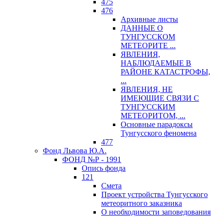
475
476
Архивные листы
ДАННЫЕ О
ТУНГУССКОМ
МЕТЕОРИТЕ ...
ЯВЛЕНИЯ,
НАБЛЮДАЕМЫЕ В
РАЙОНЕ КАТАСТРОФЫ,
...
ЯВЛЕНИЯ, НЕ
ИМЕЮЩИЕ СВЯЗИ С
ТУНГУССКИМ
МЕТЕОРИТОМ, ...
Основные парадоксы
Тунгусского феномена
477
Фонд Львова Ю.А.
ФОНД №Р - 1991
Опись фонда
121
Смета
Проект устройства Тунгусского
метеоритного заказника
О необходимости заповедования