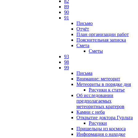
82
89
90
91
Письмо
Отчёт
План организации работ
Пояснительная записка
Смета
Сметы
93
98
99
Письма
Внимание: метеорит
Метеориты в порядке дня
Рисунки к статье
Об исследовании
предполагаемых
метеоритных кратеров
Камни с неба
Открытие доктора Гурльта
Рисунки
Пришельцы из космоса
Информация о находке