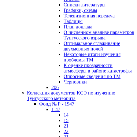
Списки литературы
Графики, схемы
Телевизионная передача
Таблицы
План доклада
О численном анализе параметров
Тунгусского взрыва
Оптимальное сглаживание
двухмерных полей
Некоторые итоги изучения
проблемы ТМ
К оценке прозрачности
атмосферы в районе катастрофы
Опросные сведения по ТМ
Черновики
206
Коллекция документов КСЭ по изучению
Тунгусского метеорита
Фонд № Р - 1947
1-47
14
15
21
22
31