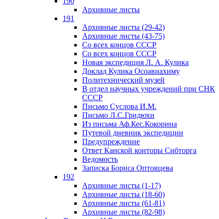
190
Архивные листы
191
Архивные листы (29-42)
Архивные листы (43-75)
Со всех концов СССР
Со всех концов СССР
Новая экспедиция Л. А. Кулика
Доклад Кулика Осоавиахиму
Политехнический музей
В отдел научных учреждений при СНК
СССР
Письмо Суслова И.М.
Письмо Л.С.Гридюхи
Из письма Аф.Кес.Кокорина
Путевой дневник экспедиции
Предупреждение
Ответ Канской конторы Сибторга
Ведомость
Записка Бориса Оптовцева
192
Архивные листы (1-17)
Архивные листы (18-60)
Архивные листы (61-81)
Архивные листы (82-98)