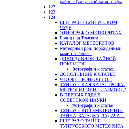
района Тунгусской катастрофы
122
123
124
ЕЩЕ РАЗ О ТУНГУССКОМ
ЧУДЕ
ЭТНОГРАФ О МЕТЕОРИТАХ
Болид над Томском
КАТАЛОГ МЕТЕОРИТОВ
Метеорный рой, порожденный
кометой Галлея.
ДИВО ДИВНОЕ, ТАЙНОЙ
ПОКРЫТОЕ
Фотографии к статье.
ДОПОЛНЕНИЕ К СТАТЬЕ
ЧТО ЖЕ ПРОИЗОШЛО...
ТУНГУССКАЯ КАТАСТРОФА:
МЕТЕОРИТ ИЛИ ПЛАЗМОИД?
В ПЕРВЫХ РЯДАХ
СОВЕТСКОЙ НАУКИ
Фотографии к статье
ТУНГУССКИЙ «МЕТЕОРИТ»:
ТАЙНА, ЗАГАДКА, ЗАДАЧА…
ЕЩЕ РАЗ О ТАЙНЕ
ТУНГУССКОГО МЕТЕОРИТА