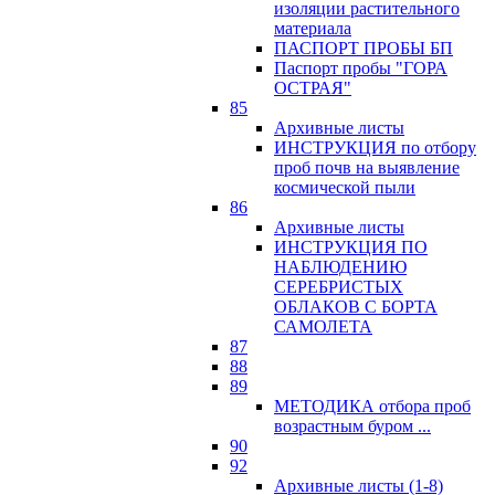
изоляции растительного
материала
ПАСПОРТ ПРОБЫ БП
Паспорт пробы "ГОРА
ОСТРАЯ"
85
Архивные листы
ИНСТРУКЦИЯ по отбору
проб почв на выявление
космической пыли
86
Архивные листы
ИНСТРУКЦИЯ ПО
НАБЛЮДЕНИЮ
СЕРЕБРИСТЫХ
ОБЛАКОВ С БОРТА
САМОЛЕТА
87
88
89
МЕТОДИКА отбора проб
возрастным буром ...
90
92
Архивные листы (1-8)