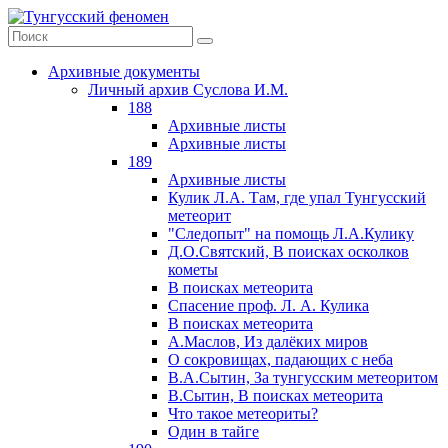
Архивные документы
Личный архив Суслова И.М.
188
Архивные листы
Архивные листы
189
Архивные листы
Кулик Л.А. Там, где упал Тунгусский
метеорит
"Следопыт" на помощь Л.А.Кулику
Д.О.Святский, В поисках осколков
кометы
В поисках метеорита
Спасение проф. Л. А. Кулика
В поисках метеорита
А.Маслов, Из далёких миров
О сокровищах, падающих с неба
В.А.Сытин, За тунгусским метеоритом
В.Сытин, В поисках метеорита
Что такое метеориты?
Один в тайге