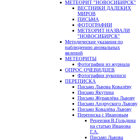
МЕТЕОРИТ "НОВОСИБИРСК"
ВЕСТНИКИ ДАЛЕКИХ
МИРОВ
ПИСЬМА
ФОТОГРАФИИ
МЕТЕОРИТ НАЗВАЛИ
"НОВОСИБИРСК"
Методические указания по
наблюдению аномальных
явлений
МЕТЕОРИТЫ
Фотографии из журнала
ОПРОС ОЧЕВИДЦЕВ
Фотографии рукописи
ПЕРЕПИСКА
Письмо Львова Ковалёву
Письмо Якутина
Письмо Журавлёва Львову
Письмо Андруского Львову
Письмо Ковалёва Львову
Переписка с Ивановым
Рецензия В.Гольдина
на статью Иванова
Г.А.
Письмо Львова