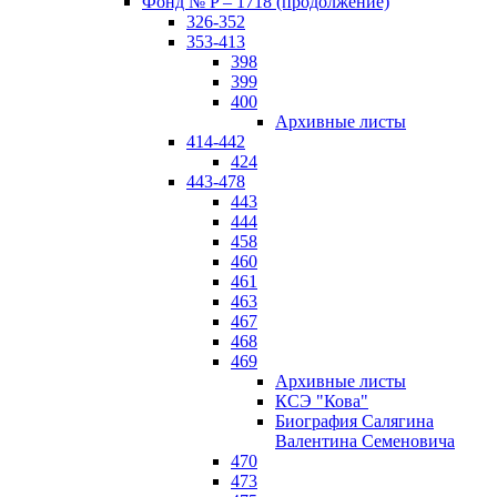
Фонд № P – 1718 (продолжение)
326-352
353-413
398
399
400
Архивные листы
414-442
424
443-478
443
444
458
460
461
463
467
468
469
Архивные листы
КСЭ "Кова"
Биография Салягина
Валентина Семеновича
470
473