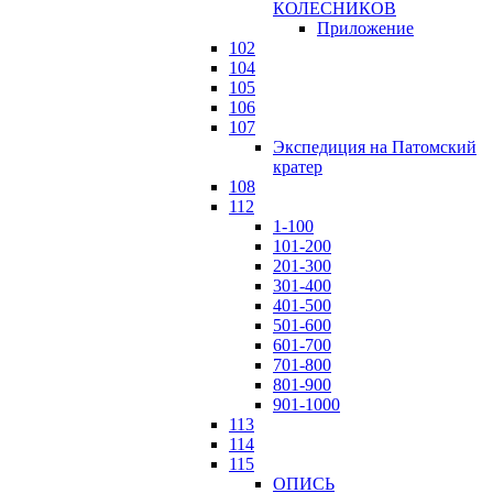
КОЛЕСНИКОВ
Приложение
102
104
105
106
107
Экспедиция на Патомский
кратер
108
112
1-100
101-200
201-300
301-400
401-500
501-600
601-700
701-800
801-900
901-1000
113
114
115
ОПИСЬ