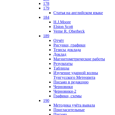
178
179
Статья на английском языке
184
H.J.Moore
Elston Scott
Verne R. Oberbeck
189
Отчёт
Рисунки, графики
Тезисы доклада
Доклад
Магнитометрические работы
Результаты
Таблицы
Изучение ударной волны
Тунгусского Метеорита
Письмо в редакцию
Черновики
Черновики-2
Графики, схемы
190
Методика учёта вывала
Пригласительные
Письма