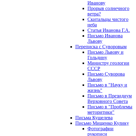
Иванову
Прорыв солнечного
ветра?
Скитальцы чистого
неба
Статья Иванова Г.А.
Письмо Иванова
Львову
Переписка с Суворовым
Письмо Львову и
Гольдину
Министру геологии
СССР
Письмо Суворова
Львову
Письмо в "Науку и
жизнь"
Письмо в Президиум
Верховного Совета
Письмо в "Проблемы
меторитики"
Письма Кушелева
Письмо Мищенко Кулику
Фотографии
рукописи