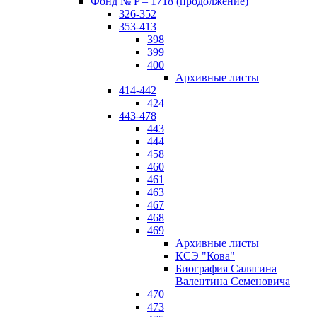
Фонд № P – 1718 (продолжение)
326-352
353-413
398
399
400
Архивные листы
414-442
424
443-478
443
444
458
460
461
463
467
468
469
Архивные листы
КСЭ "Кова"
Биография Салягина
Валентина Семеновича
470
473