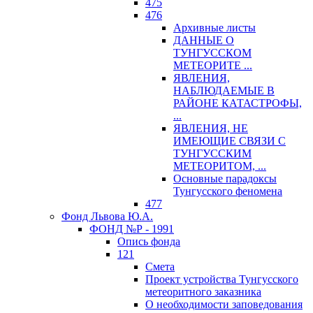
475
476
Архивные листы
ДАННЫЕ О
ТУНГУССКОМ
МЕТЕОРИТЕ ...
ЯВЛЕНИЯ,
НАБЛЮДАЕМЫЕ В
РАЙОНЕ КАТАСТРОФЫ,
...
ЯВЛЕНИЯ, НЕ
ИМЕЮЩИЕ СВЯЗИ С
ТУНГУССКИМ
МЕТЕОРИТОМ, ...
Основные парадоксы
Тунгусского феномена
477
Фонд Львова Ю.А.
ФОНД №Р - 1991
Опись фонда
121
Смета
Проект устройства Тунгусского
метеоритного заказника
О необходимости заповедования