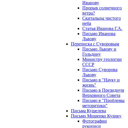
Иванову
Прорыв солнечного
ветра?
Скитальцы чистого
неба
Статья Иванова Г.А.
Письмо Иванова
Львову
Переписка с Суворовым
Письмо Львову и
Гольдину
Министру геологии
СССР
Письмо Суворова
Львову
Письмо в "Науку и
жизнь"
Письмо в Президиум
Верховного Совета
Письмо в "Проблемы
меторитики"
Письма Кушелева
Письмо Мищенко Кулику
Фотографии
рукописи