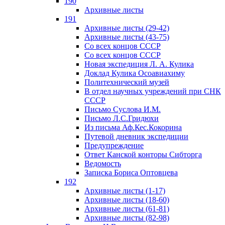
190
Архивные листы
191
Архивные листы (29-42)
Архивные листы (43-75)
Со всех концов СССР
Со всех концов СССР
Новая экспедиция Л. А. Кулика
Доклад Кулика Осоавиахиму
Политехнический музей
В отдел научных учреждений при СНК
СССР
Письмо Суслова И.М.
Письмо Л.С.Гридюхи
Из письма Аф.Кес.Кокорина
Путевой дневник экспедиции
Предупреждение
Ответ Канской конторы Сибторга
Ведомость
Записка Бориса Оптовцева
192
Архивные листы (1-17)
Архивные листы (18-60)
Архивные листы (61-81)
Архивные листы (82-98)