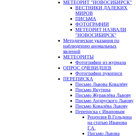
МЕТЕОРИТ "НОВОСИБИРСК"
ВЕСТНИКИ ДАЛЕКИХ
МИРОВ
ПИСЬМА
ФОТОГРАФИИ
МЕТЕОРИТ НАЗВАЛИ
"НОВОСИБИРСК"
Методические указания по
наблюдению аномальных
явлений
МЕТЕОРИТЫ
Фотографии из журнала
ОПРОС ОЧЕВИДЦЕВ
Фотографии рукописи
ПЕРЕПИСКА
Письмо Львова Ковалёву
Письмо Якутина
Письмо Журавлёва Львову
Письмо Андруского Львову
Письмо Ковалёва Львову
Переписка с Ивановым
Рецензия В.Гольдина
на статью Иванова
Г.А.
Письмо Львова