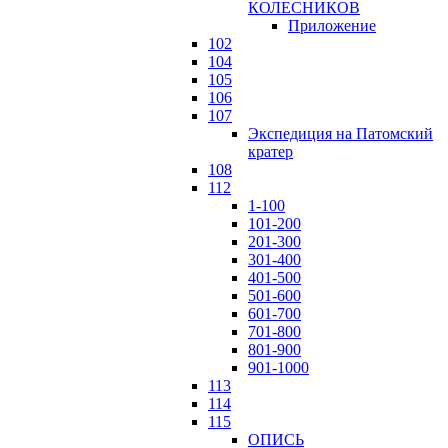
КОЛЕСНИКОВ
Приложение
102
104
105
106
107
Экспедиция на Патомский
кратер
108
112
1-100
101-200
201-300
301-400
401-500
501-600
601-700
701-800
801-900
901-1000
113
114
115
ОПИСЬ