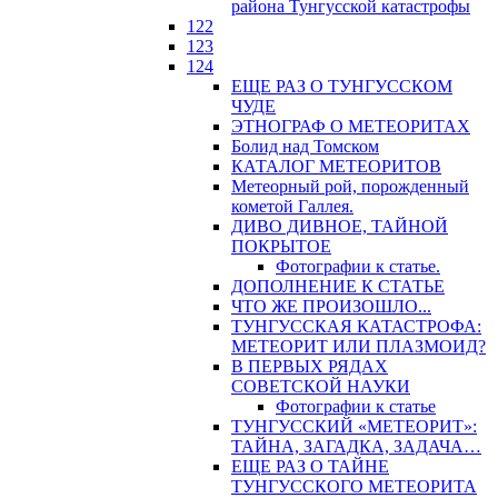
района Тунгусской катастрофы
122
123
124
ЕЩЕ РАЗ О ТУНГУССКОМ
ЧУДЕ
ЭТНОГРАФ О МЕТЕОРИТАХ
Болид над Томском
КАТАЛОГ МЕТЕОРИТОВ
Метеорный рой, порожденный
кометой Галлея.
ДИВО ДИВНОЕ, ТАЙНОЙ
ПОКРЫТОЕ
Фотографии к статье.
ДОПОЛНЕНИЕ К СТАТЬЕ
ЧТО ЖЕ ПРОИЗОШЛО...
ТУНГУССКАЯ КАТАСТРОФА:
МЕТЕОРИТ ИЛИ ПЛАЗМОИД?
В ПЕРВЫХ РЯДАХ
СОВЕТСКОЙ НАУКИ
Фотографии к статье
ТУНГУССКИЙ «МЕТЕОРИТ»:
ТАЙНА, ЗАГАДКА, ЗАДАЧА…
ЕЩЕ РАЗ О ТАЙНЕ
ТУНГУССКОГО МЕТЕОРИТА