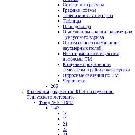
Списки литературы
Графики, схемы
Телевизионная передача
Таблицы
План доклада
О численном анализе параметров
Тунгусского взрыва
Оптимальное сглаживание
двухмерных полей
Некоторые итоги изучения
проблемы ТМ
К оценке прозрачности
атмосферы в районе катастрофы
Опросные сведения по ТМ
Черновики
206
Коллекция документов КСЭ по изучению
Тунгусского метеорита
Фонд № Р - 1947
1-47
14
15
21
22
31