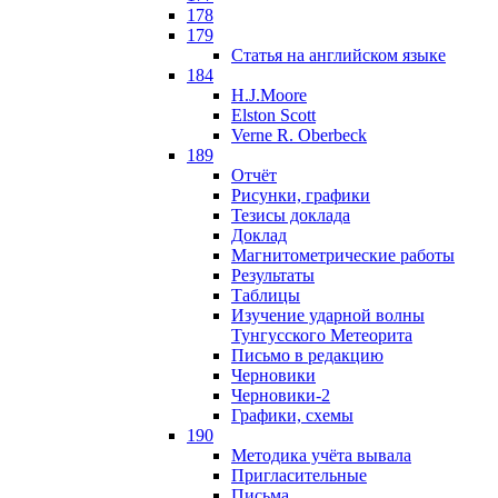
178
179
Статья на английском языке
184
H.J.Moore
Elston Scott
Verne R. Oberbeck
189
Отчёт
Рисунки, графики
Тезисы доклада
Доклад
Магнитометрические работы
Результаты
Таблицы
Изучение ударной волны
Тунгусского Метеорита
Письмо в редакцию
Черновики
Черновики-2
Графики, схемы
190
Методика учёта вывала
Пригласительные
Письма