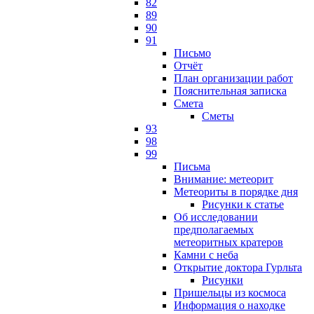
82
89
90
91
Письмо
Отчёт
План организации работ
Пояснительная записка
Смета
Сметы
93
98
99
Письма
Внимание: метеорит
Метеориты в порядке дня
Рисунки к статье
Об исследовании
предполагаемых
метеоритных кратеров
Камни с неба
Открытие доктора Гурльта
Рисунки
Пришельцы из космоса
Информация о находке