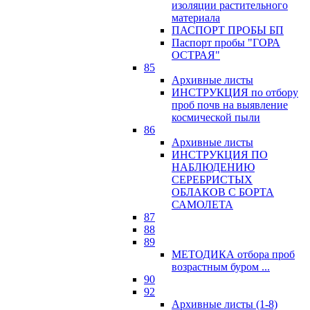
изоляции растительного
материала
ПАСПОРТ ПРОБЫ БП
Паспорт пробы "ГОРА
ОСТРАЯ"
85
Архивные листы
ИНСТРУКЦИЯ по отбору
проб почв на выявление
космической пыли
86
Архивные листы
ИНСТРУКЦИЯ ПО
НАБЛЮДЕНИЮ
СЕРЕБРИСТЫХ
ОБЛАКОВ С БОРТА
САМОЛЕТА
87
88
89
МЕТОДИКА отбора проб
возрастным буром ...
90
92
Архивные листы (1-8)