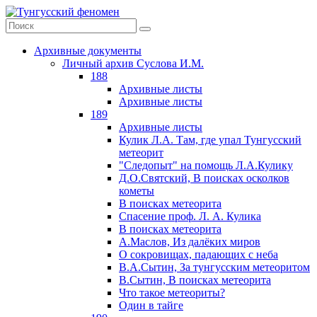
Архивные документы
Личный архив Суслова И.М.
188
Архивные листы
Архивные листы
189
Архивные листы
Кулик Л.А. Там, где упал Тунгусский
метеорит
"Следопыт" на помощь Л.А.Кулику
Д.О.Святский, В поисках осколков
кометы
В поисках метеорита
Спасение проф. Л. А. Кулика
В поисках метеорита
А.Маслов, Из далёких миров
О сокровищах, падающих с неба
В.А.Сытин, За тунгусским метеоритом
В.Сытин, В поисках метеорита
Что такое метеориты?
Один в тайге