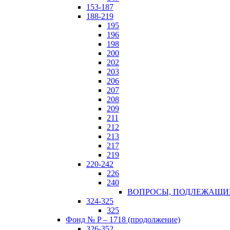
153-187
188-219
195
196
198
200
202
203
206
207
208
209
211
212
213
217
219
220-242
226
240
ВОПРОСЫ, ПОДЛЕЖАЩИЕ 
324-325
325
Фонд № P – 1718 (продолжение)
326-352