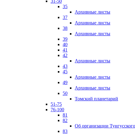
31-50
35
Архивные листы
37
Архивные листы
38
Архивные листы
39
40
41
42
Архивные листы
43
45
Архивные листы
49
Архивные листы
50
Томский планетарий
51-75
76-100
81
82
Об организации Тунгусского
83