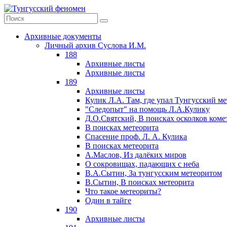
Архивные документы
Личный архив Суслова И.М.
188
Архивные листы
Архивные листы
189
Архивные листы
Кулик Л.А. Там, где упал Тунгусский м
"Следопыт" на помощь Л.А.Кулику
Д.О.Святский, В поисках осколков коме
В поисках метеорита
Спасение проф. Л. А. Кулика
В поисках метеорита
А.Маслов, Из далёких миров
О сокровищах, падающих с неба
В.А.Сытин, За тунгусским метеоритом
В.Сытин, В поисках метеорита
Что такое метеориты?
Один в тайге
190
Архивные листы