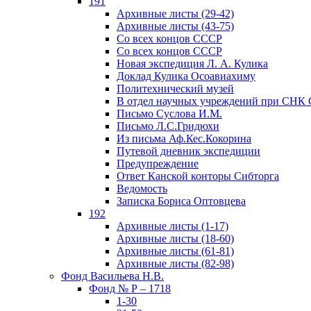
191
Архивные листы (29-42)
Архивные листы (43-75)
Со всех концов СССР
Со всех концов СССР
Новая экспедиция Л. А. Кулика
Доклад Кулика Осоавиахиму
Политехнический музей
В отдел научных учреждений при СНК
Письмо Суслова И.М.
Письмо Л.С.Гридюхи
Из письма Аф.Кес.Кокорина
Путевой дневник экспедиции
Предупреждение
Ответ Канской конторы Сибторга
Ведомость
Записка Бориса Оптовцева
192
Архивные листы (1-17)
Архивные листы (18-60)
Архивные листы (61-81)
Архивные листы (82-98)
Фонд Васильева Н.В.
Фонд № Р – 1718
1-30