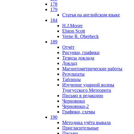
178
179
Статья на английском языке
184
H.J.Moore
Elston Scott
Verne R. Oberbeck
189
Отчёт
Рисунки, графики
Тезисы доклада
Доклад
Магнитометрические работы
Результаты
Таблицы
Изучение ударной волны
Тунгусского Метеорита
Письмо в редакцию
Черновики
Черновики-2
Графики, схемы
190
Методика учёта вывала
Пригласительные
Письма