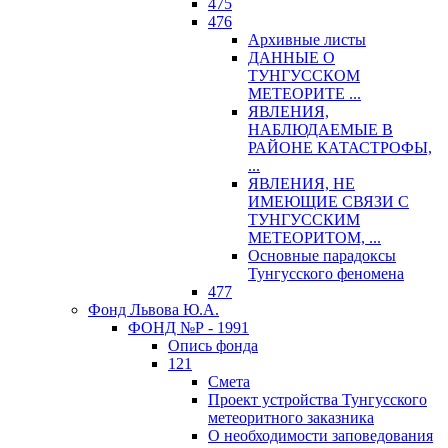
475
476
Архивные листы
ДАННЫЕ О
ТУНГУССКОМ
МЕТЕОРИТЕ ...
ЯВЛЕНИЯ,
НАБЛЮДАЕМЫЕ В
РАЙОНЕ КАТАСТРОФЫ,
...
ЯВЛЕНИЯ, НЕ
ИМЕЮЩИЕ СВЯЗИ С
ТУНГУССКИМ
МЕТЕОРИТОМ, ...
Основные парадоксы
Тунгусского феномена
477
Фонд Львова Ю.А.
ФОНД №Р - 1991
Опись фонда
121
Смета
Проект устройства Тунгусского
метеоритного заказника
О необходимости заповедования