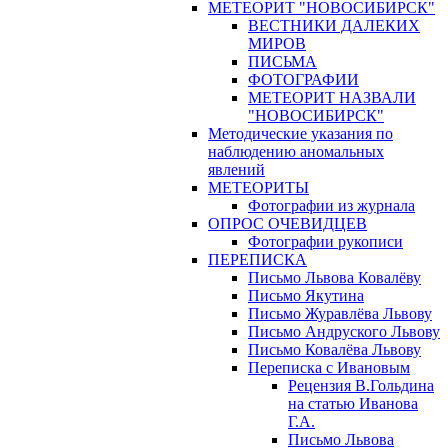
МЕТЕОРИТ "НОВОСИБИРСК"
ВЕСТНИКИ ДАЛЕКИХ
МИРОВ
ПИСЬМА
ФОТОГРАФИИ
МЕТЕОРИТ НАЗВАЛИ
"НОВОСИБИРСК"
Методические указания по
наблюдению аномальных
явлений
МЕТЕОРИТЫ
Фотографии из журнала
ОПРОС ОЧЕВИДЦЕВ
Фотографии рукописи
ПЕРЕПИСКА
Письмо Львова Ковалёву
Письмо Якутина
Письмо Журавлёва Львову
Письмо Андруского Львову
Письмо Ковалёва Львову
Переписка с Ивановым
Рецензия В.Гольдина
на статью Иванова
Г.А.
Письмо Львова