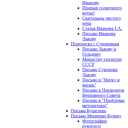
Иванову
Прорыв солнечного
ветра?
Скитальцы чистого
неба
Статья Иванова Г.А.
Письмо Иванова
Львову
Переписка с Суворовым
Письмо Львову и
Гольдину
Министру геологии
СССР
Письмо Суворова
Львову
Письмо в "Науку и
жизнь"
Письмо в Президиум
Верховного Совета
Письмо в "Проблемы
меторитики"
Письма Кушелева
Письмо Мищенко Кулику
Фотографии
рукописи