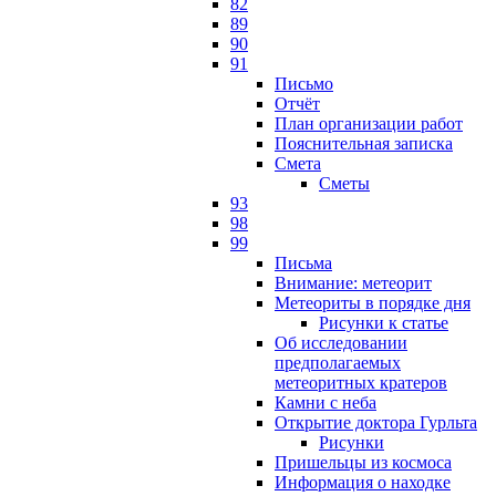
82
89
90
91
Письмо
Отчёт
План организации работ
Пояснительная записка
Смета
Сметы
93
98
99
Письма
Внимание: метеорит
Метеориты в порядке дня
Рисунки к статье
Об исследовании
предполагаемых
метеоритных кратеров
Камни с неба
Открытие доктора Гурльта
Рисунки
Пришельцы из космоса
Информация о находке