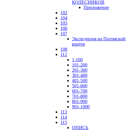
КОЛЕСНИКОВ
Приложение
102
104
105
106
107
Экспедиция на Патомский
кратер
108
112
1-100
101-200
201-300
301-400
401-500
501-600
601-700
701-800
801-900
901-1000
113
114
115
ОПИСЬ