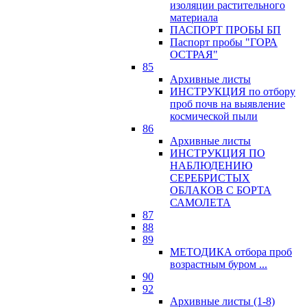
изоляции растительного
материала
ПАСПОРТ ПРОБЫ БП
Паспорт пробы "ГОРА
ОСТРАЯ"
85
Архивные листы
ИНСТРУКЦИЯ по отбору
проб почв на выявление
космической пыли
86
Архивные листы
ИНСТРУКЦИЯ ПО
НАБЛЮДЕНИЮ
СЕРЕБРИСТЫХ
ОБЛАКОВ С БОРТА
САМОЛЕТА
87
88
89
МЕТОДИКА отбора проб
возрастным буром ...
90
92
Архивные листы (1-8)