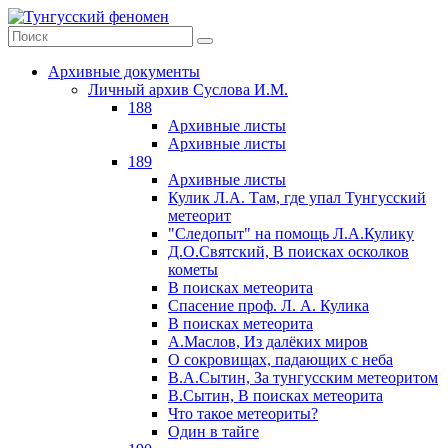
Архивные документы
Личный архив Суслова И.М.
188
Архивные листы
Архивные листы
189
Архивные листы
Кулик Л.А. Там, где упал Тунгусский
метеорит
"Следопыт" на помощь Л.А.Кулику
Д.О.Святский, В поисках осколков
кометы
В поисках метеорита
Спасение проф. Л. А. Кулика
В поисках метеорита
А.Маслов, Из далёких миров
О сокровищах, падающих с неба
В.А.Сытин, За тунгусским метеоритом
В.Сытин, В поисках метеорита
Что такое метеориты?
Один в тайге