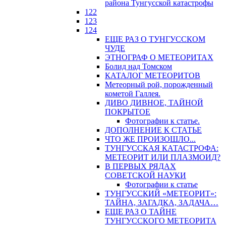
района Тунгусской катастрофы
122
123
124
ЕЩЕ РАЗ О ТУНГУССКОМ
ЧУДЕ
ЭТНОГРАФ О МЕТЕОРИТАХ
Болид над Томском
КАТАЛОГ МЕТЕОРИТОВ
Метеорный рой, порожденный
кометой Галлея.
ДИВО ДИВНОЕ, ТАЙНОЙ
ПОКРЫТОЕ
Фотографии к статье.
ДОПОЛНЕНИЕ К СТАТЬЕ
ЧТО ЖЕ ПРОИЗОШЛО...
ТУНГУССКАЯ КАТАСТРОФА:
МЕТЕОРИТ ИЛИ ПЛАЗМОИД?
В ПЕРВЫХ РЯДАХ
СОВЕТСКОЙ НАУКИ
Фотографии к статье
ТУНГУССКИЙ «МЕТЕОРИТ»:
ТАЙНА, ЗАГАДКА, ЗАДАЧА…
ЕЩЕ РАЗ О ТАЙНЕ
ТУНГУССКОГО МЕТЕОРИТА