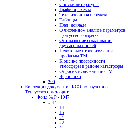
Списки литературы
Графики, схемы
Телевизионная передача
Таблицы
План доклада
О численном анализе параметров
Тунгусского взрыва
Оптимальное сглаживание
двухмерных полей
Некоторые итоги изучения
проблемы ТМ
К оценке прозрачности
атмосферы в районе катастрофы
Опросные сведения по ТМ
Черновики
206
Коллекция документов КСЭ по изучению
Тунгусского метеорита
Фонд № Р - 1947
1-47
14
15
21
22
31