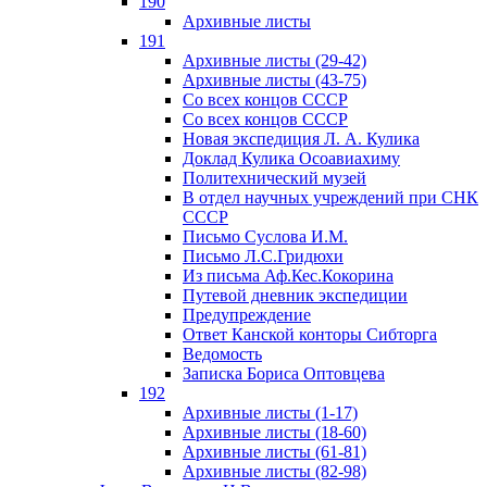
190
Архивные листы
191
Архивные листы (29-42)
Архивные листы (43-75)
Со всех концов СССР
Со всех концов СССР
Новая экспедиция Л. А. Кулика
Доклад Кулика Осоавиахиму
Политехнический музей
В отдел научных учреждений при СНК
СССР
Письмо Суслова И.М.
Письмо Л.С.Гридюхи
Из письма Аф.Кес.Кокорина
Путевой дневник экспедиции
Предупреждение
Ответ Канской конторы Сибторга
Ведомость
Записка Бориса Оптовцева
192
Архивные листы (1-17)
Архивные листы (18-60)
Архивные листы (61-81)
Архивные листы (82-98)