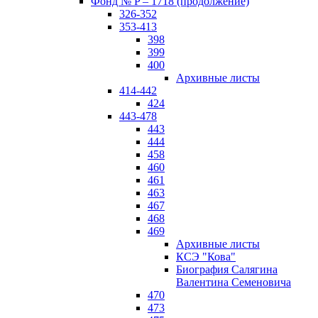
Фонд № P – 1718 (продолжение)
326-352
353-413
398
399
400
Архивные листы
414-442
424
443-478
443
444
458
460
461
463
467
468
469
Архивные листы
КСЭ "Кова"
Биография Салягина
Валентина Семеновича
470
473