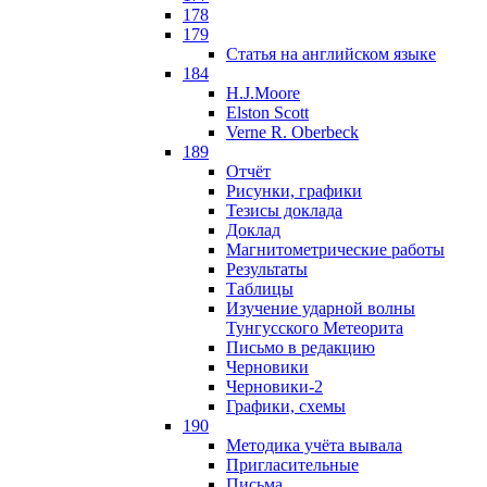
178
179
Статья на английском языке
184
H.J.Moore
Elston Scott
Verne R. Oberbeck
189
Отчёт
Рисунки, графики
Тезисы доклада
Доклад
Магнитометрические работы
Результаты
Таблицы
Изучение ударной волны
Тунгусского Метеорита
Письмо в редакцию
Черновики
Черновики-2
Графики, схемы
190
Методика учёта вывала
Пригласительные
Письма