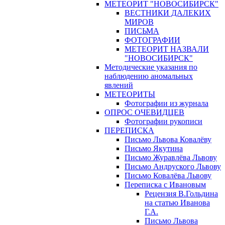
МЕТЕОРИТ "НОВОСИБИРСК"
ВЕСТНИКИ ДАЛЕКИХ
МИРОВ
ПИСЬМА
ФОТОГРАФИИ
МЕТЕОРИТ НАЗВАЛИ
"НОВОСИБИРСК"
Методические указания по
наблюдению аномальных
явлений
МЕТЕОРИТЫ
Фотографии из журнала
ОПРОС ОЧЕВИДЦЕВ
Фотографии рукописи
ПЕРЕПИСКА
Письмо Львова Ковалёву
Письмо Якутина
Письмо Журавлёва Львову
Письмо Андруского Львову
Письмо Ковалёва Львову
Переписка с Ивановым
Рецензия В.Гольдина
на статью Иванова
Г.А.
Письмо Львова