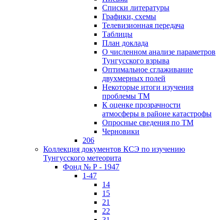
Списки литературы
Графики, схемы
Телевизионная передача
Таблицы
План доклада
О численном анализе параметров
Тунгусского взрыва
Оптимальное сглаживание
двухмерных полей
Некоторые итоги изучения
проблемы ТМ
К оценке прозрачности
атмосферы в районе катастрофы
Опросные сведения по ТМ
Черновики
206
Коллекция документов КСЭ по изучению
Тунгусского метеорита
Фонд № Р - 1947
1-47
14
15
21
22
31