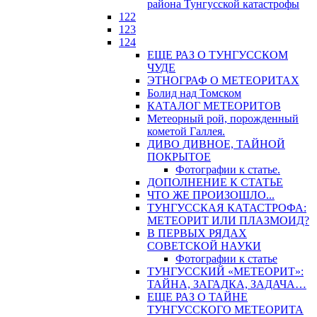
района Тунгусской катастрофы
122
123
124
ЕЩЕ РАЗ О ТУНГУССКОМ
ЧУДЕ
ЭТНОГРАФ О МЕТЕОРИТАХ
Болид над Томском
КАТАЛОГ МЕТЕОРИТОВ
Метеорный рой, порожденный
кометой Галлея.
ДИВО ДИВНОЕ, ТАЙНОЙ
ПОКРЫТОЕ
Фотографии к статье.
ДОПОЛНЕНИЕ К СТАТЬЕ
ЧТО ЖЕ ПРОИЗОШЛО...
ТУНГУССКАЯ КАТАСТРОФА:
МЕТЕОРИТ ИЛИ ПЛАЗМОИД?
В ПЕРВЫХ РЯДАХ
СОВЕТСКОЙ НАУКИ
Фотографии к статье
ТУНГУССКИЙ «МЕТЕОРИТ»:
ТАЙНА, ЗАГАДКА, ЗАДАЧА…
ЕЩЕ РАЗ О ТАЙНЕ
ТУНГУССКОГО МЕТЕОРИТА