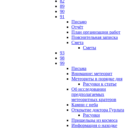
82
89
90
91
Письмо
Отчёт
План организации работ
Пояснительная записка
Смета
Сметы
93
98
99
Письма
Внимание: метеорит
Метеориты в порядке дня
Рисунки к статье
Об исследовании
предполагаемых
метеоритных кратеров
Камни с неба
Открытие доктора Гурльта
Рисунки
Пришельцы из космоса
Информация о находке