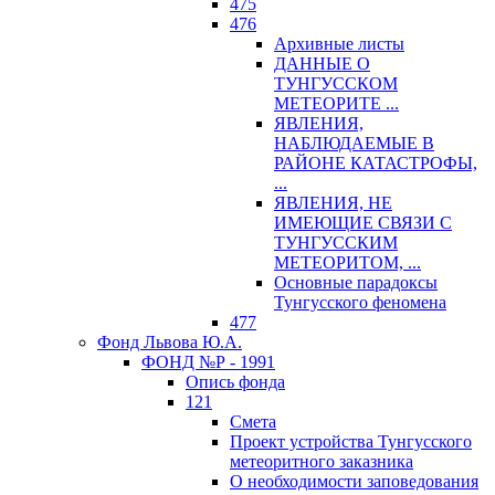
475
476
Архивные листы
ДАННЫЕ О
ТУНГУССКОМ
МЕТЕОРИТЕ ...
ЯВЛЕНИЯ,
НАБЛЮДАЕМЫЕ В
РАЙОНЕ КАТАСТРОФЫ,
...
ЯВЛЕНИЯ, НЕ
ИМЕЮЩИЕ СВЯЗИ С
ТУНГУССКИМ
МЕТЕОРИТОМ, ...
Основные парадоксы
Тунгусского феномена
477
Фонд Львова Ю.А.
ФОНД №Р - 1991
Опись фонда
121
Смета
Проект устройства Тунгусского
метеоритного заказника
О необходимости заповедования