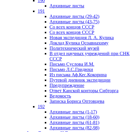
190
Архивные листы
191
Архивные листы (29-42)
Архивные листы (43-75)
Со всех концов СССР
Со всех концов СССР
Новая экспедиция Л. А. Кулика
Доклад Кулика Осоавиахиму
Политехнический музей
В отдел научных учреждений при СНК
СССР
Письмо Суслова И.М.
Письмо Л.С.Гридюхи
Из письма Аф.Кес.Кокорина
Путевой дневник экспедиции
Предупреждение
Ответ Канской конторы Сибторга
Ведомость
Записка Бориса Оптовцева
192
Архивные листы (1-17)
Архивные листы (18-60)
Архивные листы (61-81)
Архивные листы (82-98)