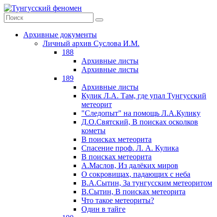
Архивные документы
Личный архив Суслова И.М.
188
Архивные листы
Архивные листы
189
Архивные листы
Кулик Л.А. Там, где упал Тунгусский
метеорит
"Следопыт" на помощь Л.А.Кулику
Д.О.Святский, В поисках осколков
кометы
В поисках метеорита
Спасение проф. Л. А. Кулика
В поисках метеорита
А.Маслов, Из далёких миров
О сокровищах, падающих с неба
В.А.Сытин, За тунгусским метеоритом
В.Сытин, В поисках метеорита
Что такое метеориты?
Один в тайге