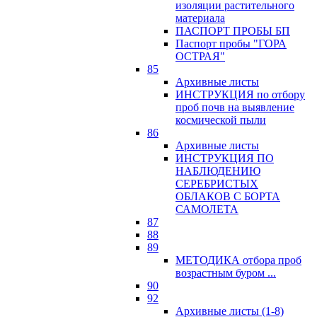
изоляции растительного
материала
ПАСПОРТ ПРОБЫ БП
Паспорт пробы "ГОРА
ОСТРАЯ"
85
Архивные листы
ИНСТРУКЦИЯ по отбору
проб почв на выявление
космической пыли
86
Архивные листы
ИНСТРУКЦИЯ ПО
НАБЛЮДЕНИЮ
СЕРЕБРИСТЫХ
ОБЛАКОВ С БОРТА
САМОЛЕТА
87
88
89
МЕТОДИКА отбора проб
возрастным буром ...
90
92
Архивные листы (1-8)