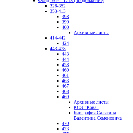
Фонд № P – 1718 (продолжение)
326-352
353-413
398
399
400
Архивные листы
414-442
424
443-478
443
444
458
460
461
463
467
468
469
Архивные листы
КСЭ "Кова"
Биография Салягина
Валентина Семеновича
470
473