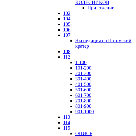
КОЛЕСНИКОВ
Приложение
102
104
105
106
107
Экспедиция на Патомский
кратер
108
112
1-100
101-200
201-300
301-400
401-500
501-600
601-700
701-800
801-900
901-1000
113
114
115
ОПИСЬ