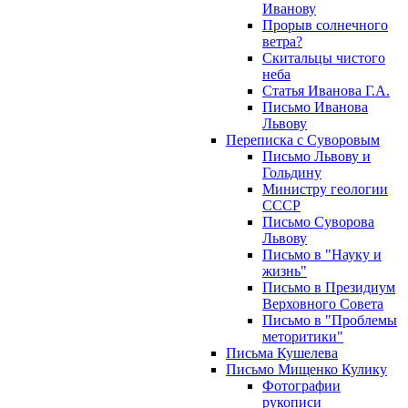
Иванову
Прорыв солнечного
ветра?
Скитальцы чистого
неба
Статья Иванова Г.А.
Письмо Иванова
Львову
Переписка с Суворовым
Письмо Львову и
Гольдину
Министру геологии
СССР
Письмо Суворова
Львову
Письмо в "Науку и
жизнь"
Письмо в Президиум
Верховного Совета
Письмо в "Проблемы
меторитики"
Письма Кушелева
Письмо Мищенко Кулику
Фотографии
рукописи