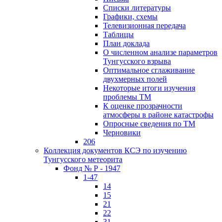
Списки литературы
Графики, схемы
Телевизионная передача
Таблицы
План доклада
О численном анализе параметров
Тунгусского взрыва
Оптимальное сглаживание
двухмерных полей
Некоторые итоги изучения
проблемы ТМ
К оценке прозрачности
атмосферы в районе катастрофы
Опросные сведения по ТМ
Черновики
206
Коллекция документов КСЭ по изучению
Тунгусского метеорита
Фонд № Р - 1947
1-47
14
15
21
22
31