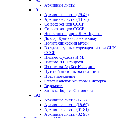
190
Архивные листы
191
Архивные листы (29-42)
Архивные листы (43-75)
Со всех концов СССР
Со всех концов СССР
Новая экспедиция Л. А. Кулика
Доклад Кулика Осоавиахиму
Политехнический музей
В отдел научных учреждений при СНК
СССР
Письмо Суслова И.М.
Письмо Л.С.Гридюхи
Из письма Аф.Кес.Кокорина
Путевой дневник экспедиции
Предупреждение
Ответ Канской конторы Сибторга
Ведомость
Записка Бориса Оптовцева
192
Архивные листы (1-17)
Архивные листы (18-60)
Архивные листы (61-81)
Архивные листы (82-98)