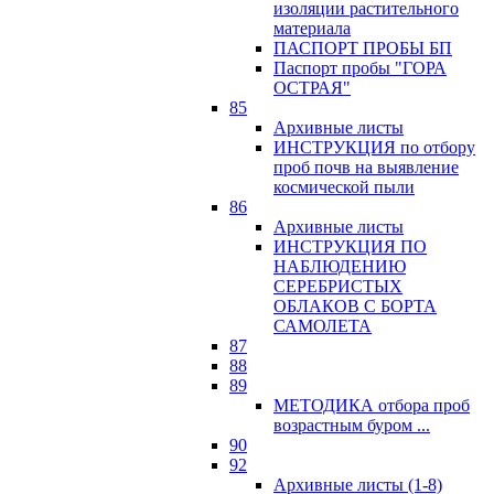
изоляции растительного
материала
ПАСПОРТ ПРОБЫ БП
Паспорт пробы "ГОРА
ОСТРАЯ"
85
Архивные листы
ИНСТРУКЦИЯ по отбору
проб почв на выявление
космической пыли
86
Архивные листы
ИНСТРУКЦИЯ ПО
НАБЛЮДЕНИЮ
СЕРЕБРИСТЫХ
ОБЛАКОВ С БОРТА
САМОЛЕТА
87
88
89
МЕТОДИКА отбора проб
возрастным буром ...
90
92
Архивные листы (1-8)