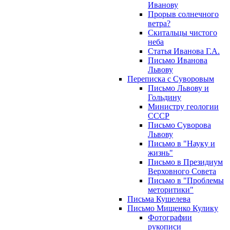
Иванову
Прорыв солнечного
ветра?
Скитальцы чистого
неба
Статья Иванова Г.А.
Письмо Иванова
Львову
Переписка с Суворовым
Письмо Львову и
Гольдину
Министру геологии
СССР
Письмо Суворова
Львову
Письмо в "Науку и
жизнь"
Письмо в Президиум
Верховного Совета
Письмо в "Проблемы
меторитики"
Письма Кушелева
Письмо Мищенко Кулику
Фотографии
рукописи