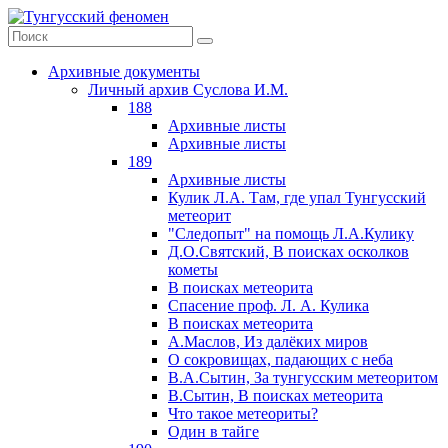
Архивные документы
Личный архив Суслова И.М.
188
Архивные листы
Архивные листы
189
Архивные листы
Кулик Л.А. Там, где упал Тунгусский
метеорит
"Следопыт" на помощь Л.А.Кулику
Д.О.Святский, В поисках осколков
кометы
В поисках метеорита
Спасение проф. Л. А. Кулика
В поисках метеорита
А.Маслов, Из далёких миров
О сокровищах, падающих с неба
В.А.Сытин, За тунгусским метеоритом
В.Сытин, В поисках метеорита
Что такое метеориты?
Один в тайге