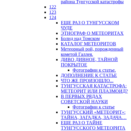
района Тунгусской катастрофы
122
123
124
ЕЩЕ РАЗ О ТУНГУССКОМ
ЧУДЕ
ЭТНОГРАФ О МЕТЕОРИТАХ
Болид над Томском
КАТАЛОГ МЕТЕОРИТОВ
Метеорный рой, порожденный
кометой Галлея.
ДИВО ДИВНОЕ, ТАЙНОЙ
ПОКРЫТОЕ
Фотографии к статье.
ДОПОЛНЕНИЕ К СТАТЬЕ
ЧТО ЖЕ ПРОИЗОШЛО...
ТУНГУССКАЯ КАТАСТРОФА:
МЕТЕОРИТ ИЛИ ПЛАЗМОИД?
В ПЕРВЫХ РЯДАХ
СОВЕТСКОЙ НАУКИ
Фотографии к статье
ТУНГУССКИЙ «МЕТЕОРИТ»:
ТАЙНА, ЗАГАДКА, ЗАДАЧА…
ЕЩЕ РАЗ О ТАЙНЕ
ТУНГУССКОГО МЕТЕОРИТА