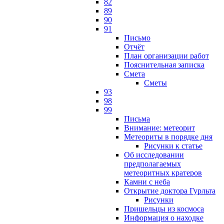
82
89
90
91
Письмо
Отчёт
План организации работ
Пояснительная записка
Смета
Сметы
93
98
99
Письма
Внимание: метеорит
Метеориты в порядке дня
Рисунки к статье
Об исследовании
предполагаемых
метеоритных кратеров
Камни с неба
Открытие доктора Гурльта
Рисунки
Пришельцы из космоса
Информация о находке