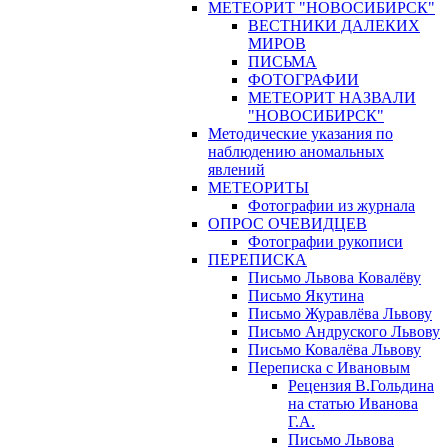
МЕТЕОРИТ "НОВОСИБИРСК"
ВЕСТНИКИ ДАЛЕКИХ
МИРОВ
ПИСЬМА
ФОТОГРАФИИ
МЕТЕОРИТ НАЗВАЛИ
"НОВОСИБИРСК"
Методические указания по
наблюдению аномальных
явлений
МЕТЕОРИТЫ
Фотографии из журнала
ОПРОС ОЧЕВИДЦЕВ
Фотографии рукописи
ПЕРЕПИСКА
Письмо Львова Ковалёву
Письмо Якутина
Письмо Журавлёва Львову
Письмо Андруского Львову
Письмо Ковалёва Львову
Переписка с Ивановым
Рецензия В.Гольдина
на статью Иванова
Г.А.
Письмо Львова