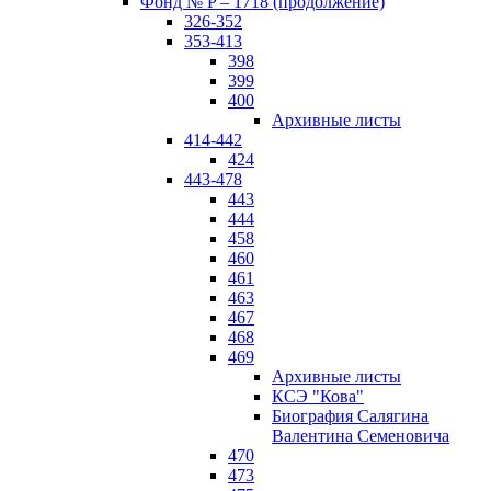
Фонд № P – 1718 (продолжение)
326-352
353-413
398
399
400
Архивные листы
414-442
424
443-478
443
444
458
460
461
463
467
468
469
Архивные листы
КСЭ "Кова"
Биография Салягина
Валентина Семеновича
470
473