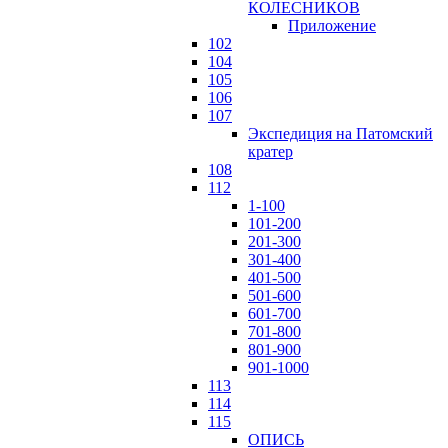
КОЛЕСНИКОВ
Приложение
102
104
105
106
107
Экспедиция на Патомский
кратер
108
112
1-100
101-200
201-300
301-400
401-500
501-600
601-700
701-800
801-900
901-1000
113
114
115
ОПИСЬ