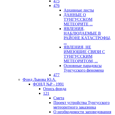
475
476
Архивные листы
ДАННЫЕ О
ТУНГУССКОМ
МЕТЕОРИТЕ ...
ЯВЛЕНИЯ,
НАБЛЮДАЕМЫЕ В
РАЙОНЕ КАТАСТРОФЫ,
...
ЯВЛЕНИЯ, НЕ
ИМЕЮЩИЕ СВЯЗИ С
ТУНГУССКИМ
МЕТЕОРИТОМ, ...
Основные парадоксы
Тунгусского феномена
477
Фонд Львова Ю.А.
ФОНД №Р - 1991
Опись фонда
121
Смета
Проект устройства Тунгусского
метеоритного заказника
О необходимости заповедования