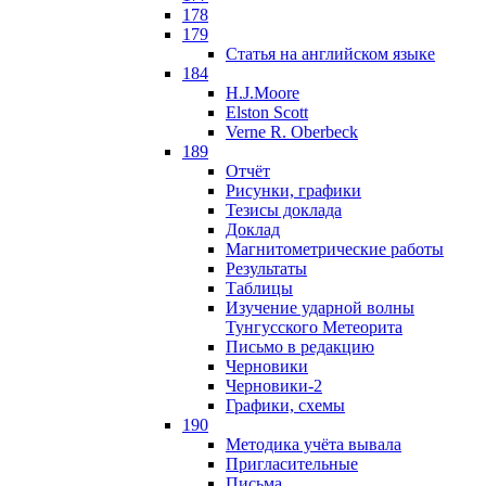
178
179
Статья на английском языке
184
H.J.Moore
Elston Scott
Verne R. Oberbeck
189
Отчёт
Рисунки, графики
Тезисы доклада
Доклад
Магнитометрические работы
Результаты
Таблицы
Изучение ударной волны
Тунгусского Метеорита
Письмо в редакцию
Черновики
Черновики-2
Графики, схемы
190
Методика учёта вывала
Пригласительные
Письма