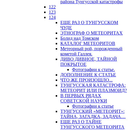
района Тунгусской катастрофы
122
123
124
ЕЩЕ РАЗ О ТУНГУССКОМ
ЧУДЕ
ЭТНОГРАФ О МЕТЕОРИТАХ
Болид над Томском
КАТАЛОГ МЕТЕОРИТОВ
Метеорный рой, порожденный
кометой Галлея.
ДИВО ДИВНОЕ, ТАЙНОЙ
ПОКРЫТОЕ
Фотографии к статье.
ДОПОЛНЕНИЕ К СТАТЬЕ
ЧТО ЖЕ ПРОИЗОШЛО...
ТУНГУССКАЯ КАТАСТРОФА:
МЕТЕОРИТ ИЛИ ПЛАЗМОИД?
В ПЕРВЫХ РЯДАХ
СОВЕТСКОЙ НАУКИ
Фотографии к статье
ТУНГУССКИЙ «МЕТЕОРИТ»:
ТАЙНА, ЗАГАДКА, ЗАДАЧА…
ЕЩЕ РАЗ О ТАЙНЕ
ТУНГУССКОГО МЕТЕОРИТА