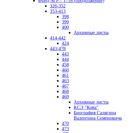
Фонд № P – 1718 (продолжение)
326-352
353-413
398
399
400
Архивные листы
414-442
424
443-478
443
444
458
460
461
463
467
468
469
Архивные листы
КСЭ "Кова"
Биография Салягина
Валентина Семеновича
470
473