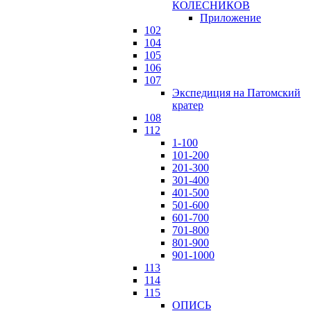
КОЛЕСНИКОВ
Приложение
102
104
105
106
107
Экспедиция на Патомский
кратер
108
112
1-100
101-200
201-300
301-400
401-500
501-600
601-700
701-800
801-900
901-1000
113
114
115
ОПИСЬ