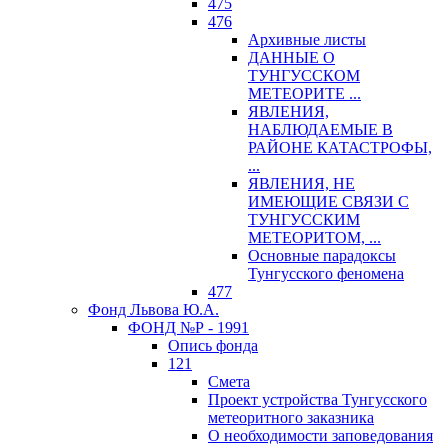
475
476
Архивные листы
ДАННЫЕ О
ТУНГУССКОМ
МЕТЕОРИТЕ ...
ЯВЛЕНИЯ,
НАБЛЮДАЕМЫЕ В
РАЙОНЕ КАТАСТРОФЫ,
...
ЯВЛЕНИЯ, НЕ
ИМЕЮЩИЕ СВЯЗИ С
ТУНГУССКИМ
МЕТЕОРИТОМ, ...
Основные парадоксы
Тунгусского феномена
477
Фонд Львова Ю.А.
ФОНД №Р - 1991
Опись фонда
121
Смета
Проект устройства Тунгусского
метеоритного заказника
О необходимости заповедования