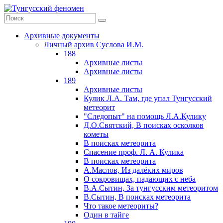
Архивные документы
Личный архив Суслова И.М.
188
Архивные листы
Архивные листы
189
Архивные листы
Кулик Л.А. Там, где упал Тунгусский
метеорит
"Следопыт" на помощь Л.А.Кулику
Д.О.Святский, В поисках осколков
кометы
В поисках метеорита
Спасение проф. Л. А. Кулика
В поисках метеорита
А.Маслов, Из далёких миров
О сокровищах, падающих с неба
В.А.Сытин, За тунгусским метеоритом
В.Сытин, В поисках метеорита
Что такое метеориты?
Один в тайге