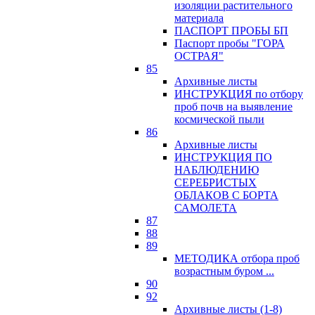
изоляции растительного
материала
ПАСПОРТ ПРОБЫ БП
Паспорт пробы "ГОРА
ОСТРАЯ"
85
Архивные листы
ИНСТРУКЦИЯ по отбору
проб почв на выявление
космической пыли
86
Архивные листы
ИНСТРУКЦИЯ ПО
НАБЛЮДЕНИЮ
СЕРЕБРИСТЫХ
ОБЛАКОВ С БОРТА
САМОЛЕТА
87
88
89
МЕТОДИКА отбора проб
возрастным буром ...
90
92
Архивные листы (1-8)