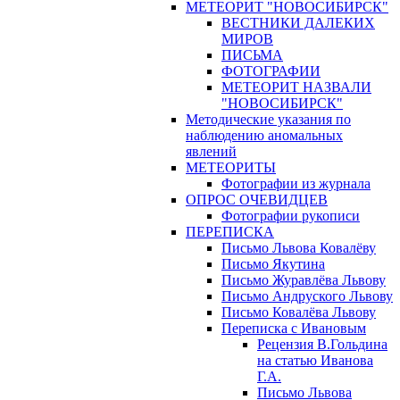
МЕТЕОРИТ "НОВОСИБИРСК"
ВЕСТНИКИ ДАЛЕКИХ
МИРОВ
ПИСЬМА
ФОТОГРАФИИ
МЕТЕОРИТ НАЗВАЛИ
"НОВОСИБИРСК"
Методические указания по
наблюдению аномальных
явлений
МЕТЕОРИТЫ
Фотографии из журнала
ОПРОС ОЧЕВИДЦЕВ
Фотографии рукописи
ПЕРЕПИСКА
Письмо Львова Ковалёву
Письмо Якутина
Письмо Журавлёва Львову
Письмо Андруского Львову
Письмо Ковалёва Львову
Переписка с Ивановым
Рецензия В.Гольдина
на статью Иванова
Г.А.
Письмо Львова