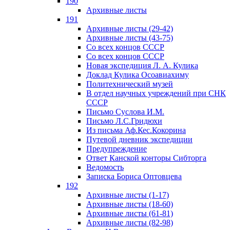
190
Архивные листы
191
Архивные листы (29-42)
Архивные листы (43-75)
Со всех концов СССР
Со всех концов СССР
Новая экспедиция Л. А. Кулика
Доклад Кулика Осоавиахиму
Политехнический музей
В отдел научных учреждений при СНК
СССР
Письмо Суслова И.М.
Письмо Л.С.Гридюхи
Из письма Аф.Кес.Кокорина
Путевой дневник экспедиции
Предупреждение
Ответ Канской конторы Сибторга
Ведомость
Записка Бориса Оптовцева
192
Архивные листы (1-17)
Архивные листы (18-60)
Архивные листы (61-81)
Архивные листы (82-98)