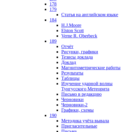
178
179
Статья на английском языке
184
H.J.Moore
Elston Scott
Verne R. Oberbeck
189
Отчёт
Рисунки, графики
Тезисы доклада
Доклад
Магнитометрические работы
Результаты
Таблицы
Изучение ударной волны
Тунгусского Метеорита
Письмо в редакцию
Черновики
Черновики-2
Графики, схемы
190
Методика учёта вывала
Пригласительные
Письма