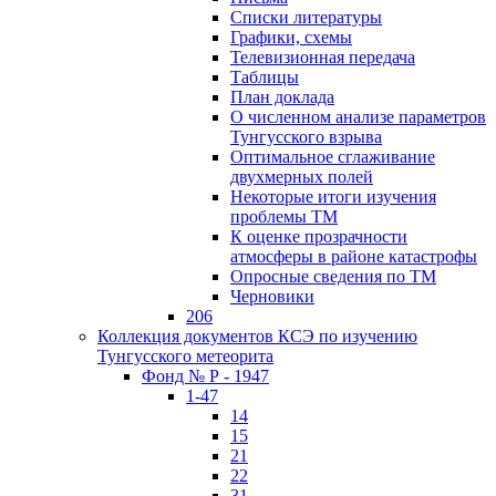
Списки литературы
Графики, схемы
Телевизионная передача
Таблицы
План доклада
О численном анализе параметров
Тунгусского взрыва
Оптимальное сглаживание
двухмерных полей
Некоторые итоги изучения
проблемы ТМ
К оценке прозрачности
атмосферы в районе катастрофы
Опросные сведения по ТМ
Черновики
206
Коллекция документов КСЭ по изучению
Тунгусского метеорита
Фонд № Р - 1947
1-47
14
15
21
22
31