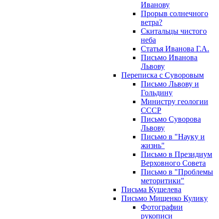
Иванову
Прорыв солнечного
ветра?
Скитальцы чистого
неба
Статья Иванова Г.А.
Письмо Иванова
Львову
Переписка с Суворовым
Письмо Львову и
Гольдину
Министру геологии
СССР
Письмо Суворова
Львову
Письмо в "Науку и
жизнь"
Письмо в Президиум
Верховного Совета
Письмо в "Проблемы
меторитики"
Письма Кушелева
Письмо Мищенко Кулику
Фотографии
рукописи