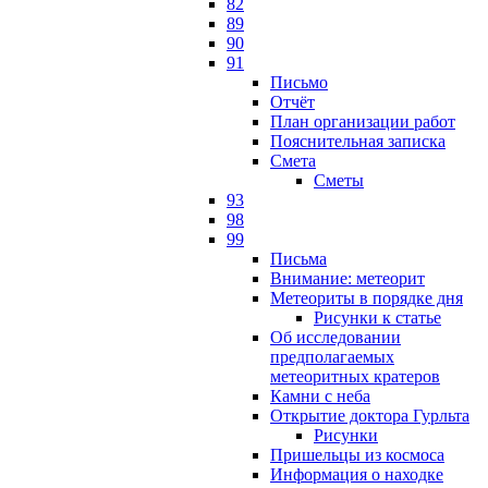
82
89
90
91
Письмо
Отчёт
План организации работ
Пояснительная записка
Смета
Сметы
93
98
99
Письма
Внимание: метеорит
Метеориты в порядке дня
Рисунки к статье
Об исследовании
предполагаемых
метеоритных кратеров
Камни с неба
Открытие доктора Гурльта
Рисунки
Пришельцы из космоса
Информация о находке