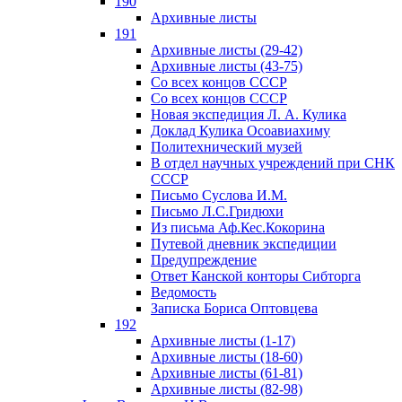
190
Архивные листы
191
Архивные листы (29-42)
Архивные листы (43-75)
Со всех концов СССР
Со всех концов СССР
Новая экспедиция Л. А. Кулика
Доклад Кулика Осоавиахиму
Политехнический музей
В отдел научных учреждений при СНК
СССР
Письмо Суслова И.М.
Письмо Л.С.Гридюхи
Из письма Аф.Кес.Кокорина
Путевой дневник экспедиции
Предупреждение
Ответ Канской конторы Сибторга
Ведомость
Записка Бориса Оптовцева
192
Архивные листы (1-17)
Архивные листы (18-60)
Архивные листы (61-81)
Архивные листы (82-98)