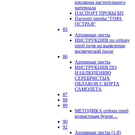
изоляции растительного
материала
ПАСПОРТ ПРОБЫ БП
Паспорт пробы "ГОРА
ОСТРАЯ"
85
Архивные листы
ИНСТРУКЦИЯ по отбору
проб почв на выявление
космической пыли
86
Архивные листы
ИНСТРУКЦИЯ ПО
НАБЛЮДЕНИЮ
СЕРЕБРИСТЫХ
ОБЛАКОВ С БОРТА
САМОЛЕТА
87
88
89
МЕТОДИКА отбора проб
возрастным буром ...
90
92
Архивные листы (1-8)