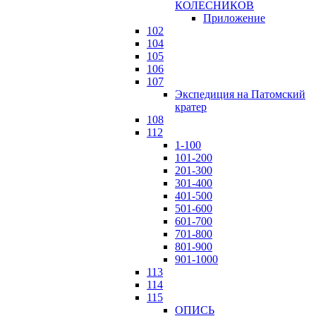
КОЛЕСНИКОВ
Приложение
102
104
105
106
107
Экспедиция на Патомский
кратер
108
112
1-100
101-200
201-300
301-400
401-500
501-600
601-700
701-800
801-900
901-1000
113
114
115
ОПИСЬ