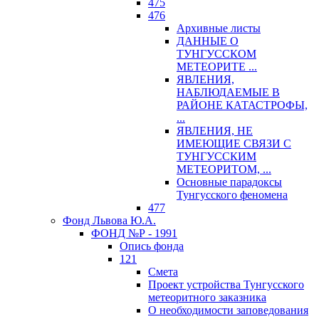
475
476
Архивные листы
ДАННЫЕ О
ТУНГУССКОМ
МЕТЕОРИТЕ ...
ЯВЛЕНИЯ,
НАБЛЮДАЕМЫЕ В
РАЙОНЕ КАТАСТРОФЫ,
...
ЯВЛЕНИЯ, НЕ
ИМЕЮЩИЕ СВЯЗИ С
ТУНГУССКИМ
МЕТЕОРИТОМ, ...
Основные парадоксы
Тунгусского феномена
477
Фонд Львова Ю.А.
ФОНД №Р - 1991
Опись фонда
121
Смета
Проект устройства Тунгусского
метеоритного заказника
О необходимости заповедования