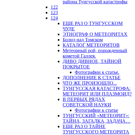
района Тунгусской катастрофы
122
123
124
ЕЩЕ РАЗ О ТУНГУССКОМ
ЧУДЕ
ЭТНОГРАФ О МЕТЕОРИТАХ
Болид над Томском
КАТАЛОГ МЕТЕОРИТОВ
Метеорный рой, порожденный
кометой Галлея.
ДИВО ДИВНОЕ, ТАЙНОЙ
ПОКРЫТОЕ
Фотографии к статье.
ДОПОЛНЕНИЕ К СТАТЬЕ
ЧТО ЖЕ ПРОИЗОШЛО...
ТУНГУССКАЯ КАТАСТРОФА:
МЕТЕОРИТ ИЛИ ПЛАЗМОИД?
В ПЕРВЫХ РЯДАХ
СОВЕТСКОЙ НАУКИ
Фотографии к статье
ТУНГУССКИЙ «МЕТЕОРИТ»:
ТАЙНА, ЗАГАДКА, ЗАДАЧА…
ЕЩЕ РАЗ О ТАЙНЕ
ТУНГУССКОГО МЕТЕОРИТА