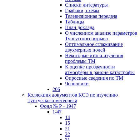
Списки литературы
Графики, схемы
Телевизионная передача
Таблицы
План доклада
О численном анализе параметров
Тунгусского взрыва
Оптимальное сглаживание
двухмерных полей
Некоторые итоги изучения
проблемы ТМ
К оценке прозрачности
атмосферы в районе катастрофы
Опросные сведения по ТМ
Черновики
206
Коллекция документов КСЭ по изучению
Тунгусского метеорита
Фонд № Р - 1947
1-47
14
15
21
22
31