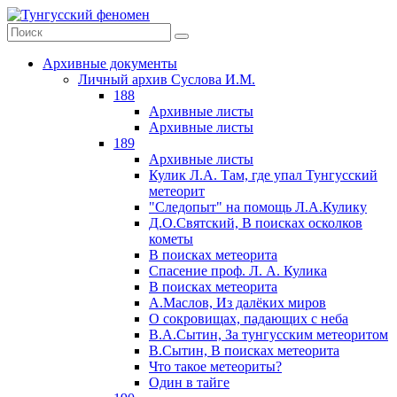
Архивные документы
Личный архив Суслова И.М.
188
Архивные листы
Архивные листы
189
Архивные листы
Кулик Л.А. Там, где упал Тунгусский
метеорит
"Следопыт" на помощь Л.А.Кулику
Д.О.Святский, В поисках осколков
кометы
В поисках метеорита
Спасение проф. Л. А. Кулика
В поисках метеорита
А.Маслов, Из далёких миров
О сокровищах, падающих с неба
В.А.Сытин, За тунгусским метеоритом
В.Сытин, В поисках метеорита
Что такое метеориты?
Один в тайге