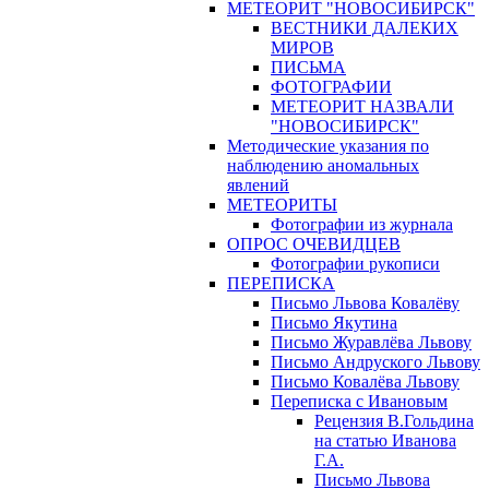
МЕТЕОРИТ "НОВОСИБИРСК"
ВЕСТНИКИ ДАЛЕКИХ
МИРОВ
ПИСЬМА
ФОТОГРАФИИ
МЕТЕОРИТ НАЗВАЛИ
"НОВОСИБИРСК"
Методические указания по
наблюдению аномальных
явлений
МЕТЕОРИТЫ
Фотографии из журнала
ОПРОС ОЧЕВИДЦЕВ
Фотографии рукописи
ПЕРЕПИСКА
Письмо Львова Ковалёву
Письмо Якутина
Письмо Журавлёва Львову
Письмо Андруского Львову
Письмо Ковалёва Львову
Переписка с Ивановым
Рецензия В.Гольдина
на статью Иванова
Г.А.
Письмо Львова