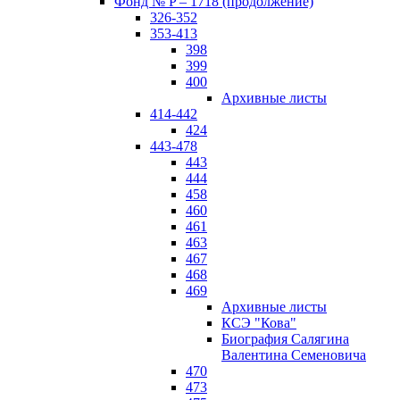
Фонд № P – 1718 (продолжение)
326-352
353-413
398
399
400
Архивные листы
414-442
424
443-478
443
444
458
460
461
463
467
468
469
Архивные листы
КСЭ "Кова"
Биография Салягина
Валентина Семеновича
470
473