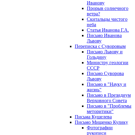
Иванову
Прорыв солнечного
ветра?
Скитальцы чистого
неба
Статья Иванова Г.А.
Письмо Иванова
Львову
Переписка с Суворовым
Письмо Львову и
Гольдину
Министру геологии
СССР
Письмо Суворова
Львову
Письмо в "Науку и
жизнь"
Письмо в Президиум
Верховного Совета
Письмо в "Проблемы
меторитики"
Письма Кушелева
Письмо Мищенко Кулику
Фотографии
рукописи