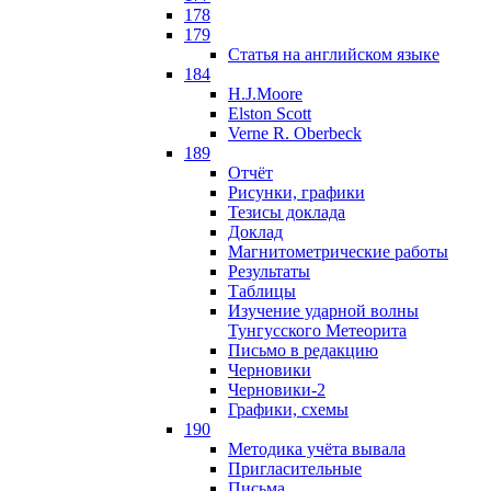
178
179
Статья на английском языке
184
H.J.Moore
Elston Scott
Verne R. Oberbeck
189
Отчёт
Рисунки, графики
Тезисы доклада
Доклад
Магнитометрические работы
Результаты
Таблицы
Изучение ударной волны
Тунгусского Метеорита
Письмо в редакцию
Черновики
Черновики-2
Графики, схемы
190
Методика учёта вывала
Пригласительные
Письма