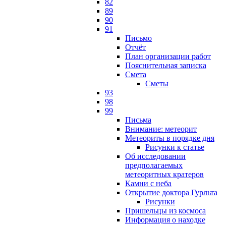
82
89
90
91
Письмо
Отчёт
План организации работ
Пояснительная записка
Смета
Сметы
93
98
99
Письма
Внимание: метеорит
Метеориты в порядке дня
Рисунки к статье
Об исследовании
предполагаемых
метеоритных кратеров
Камни с неба
Открытие доктора Гурльта
Рисунки
Пришельцы из космоса
Информация о находке