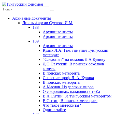
Архивные документы
Личный архив Суслова И.М.
188
Архивные листы
Архивные листы
189
Архивные листы
Кулик Л.А. Там, где упал Тунгусский
метеорит
"Следопыт" на помощь Л.А.Кулику
Д.О.Святский, В поисках осколков
кометы
В поисках метеорита
Спасение проф. Л. А. Кулика
В поисках метеорита
А.Маслов, Из далёких миров
О сокровищах, падающих с неба
В.А.Сытин, За тунгусским метеоритом
В.Сытин, В поисках метеорита
Что такое метеориты?
Один в тайге