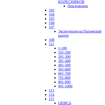
КОЛЕСНИКОВ
Приложение
102
104
105
106
107
Экспедиция на Патомский
кратер
108
112
1-100
101-200
201-300
301-400
401-500
501-600
601-700
701-800
801-900
901-1000
113
114
115
ОПИСЬ