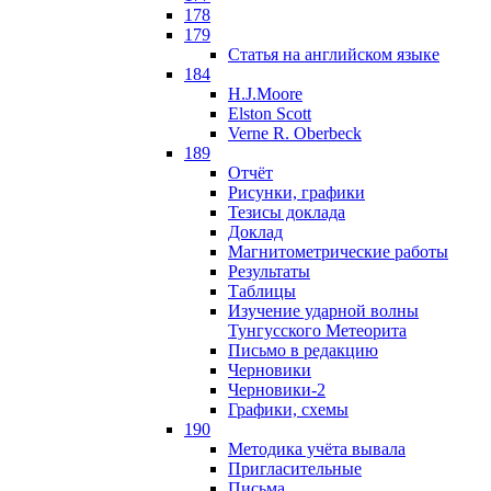
178
179
Статья на английском языке
184
H.J.Moore
Elston Scott
Verne R. Oberbeck
189
Отчёт
Рисунки, графики
Тезисы доклада
Доклад
Магнитометрические работы
Результаты
Таблицы
Изучение ударной волны
Тунгусского Метеорита
Письмо в редакцию
Черновики
Черновики-2
Графики, схемы
190
Методика учёта вывала
Пригласительные
Письма