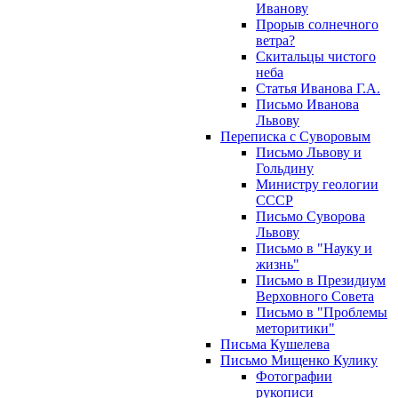
Иванову
Прорыв солнечного
ветра?
Скитальцы чистого
неба
Статья Иванова Г.А.
Письмо Иванова
Львову
Переписка с Суворовым
Письмо Львову и
Гольдину
Министру геологии
СССР
Письмо Суворова
Львову
Письмо в "Науку и
жизнь"
Письмо в Президиум
Верховного Совета
Письмо в "Проблемы
меторитики"
Письма Кушелева
Письмо Мищенко Кулику
Фотографии
рукописи