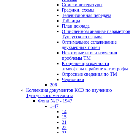
Списки литературы
Графики, схемы
Телевизионная передача
Таблицы
План доклада
О численном анализе параметров
Тунгусского взрыва
Оптимальное сглаживание
двухмерных полей
Некоторые итоги изучения
проблемы ТМ
К оценке прозрачности
атмосферы в районе катастрофы
Опросные сведения по ТМ
Черновики
206
Коллекция документов КСЭ по изучению
Тунгусского метеорита
Фонд № Р - 1947
1-47
14
15
21
22
31