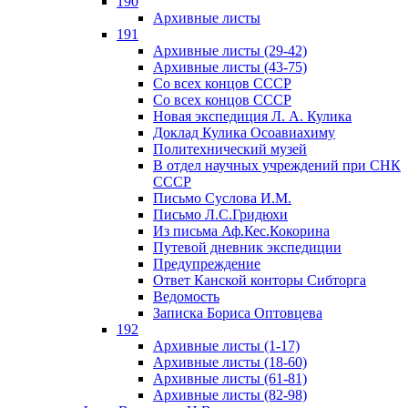
190
Архивные листы
191
Архивные листы (29-42)
Архивные листы (43-75)
Со всех концов СССР
Со всех концов СССР
Новая экспедиция Л. А. Кулика
Доклад Кулика Осоавиахиму
Политехнический музей
В отдел научных учреждений при СНК
СССР
Письмо Суслова И.М.
Письмо Л.С.Гридюхи
Из письма Аф.Кес.Кокорина
Путевой дневник экспедиции
Предупреждение
Ответ Канской конторы Сибторга
Ведомость
Записка Бориса Оптовцева
192
Архивные листы (1-17)
Архивные листы (18-60)
Архивные листы (61-81)
Архивные листы (82-98)