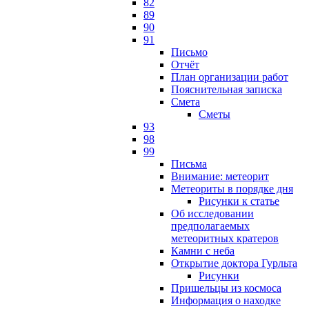
82
89
90
91
Письмо
Отчёт
План организации работ
Пояснительная записка
Смета
Сметы
93
98
99
Письма
Внимание: метеорит
Метеориты в порядке дня
Рисунки к статье
Об исследовании
предполагаемых
метеоритных кратеров
Камни с неба
Открытие доктора Гурльта
Рисунки
Пришельцы из космоса
Информация о находке