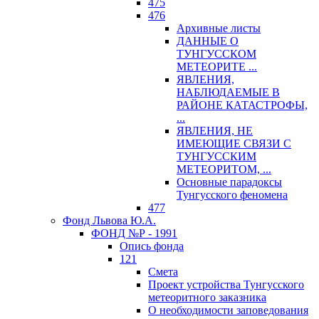
475
476
Архивные листы
ДАННЫЕ О
ТУНГУССКОМ
МЕТЕОРИТЕ ...
ЯВЛЕНИЯ,
НАБЛЮДАЕМЫЕ В
РАЙОНЕ КАТАСТРОФЫ,
...
ЯВЛЕНИЯ, НЕ
ИМЕЮЩИЕ СВЯЗИ С
ТУНГУССКИМ
МЕТЕОРИТОМ, ...
Основные парадоксы
Тунгусского феномена
477
Фонд Львова Ю.А.
ФОНД №Р - 1991
Опись фонда
121
Смета
Проект устройства Тунгусского
метеоритного заказника
О необходимости заповедования