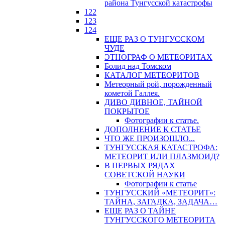
района Тунгусской катастрофы
122
123
124
ЕЩЕ РАЗ О ТУНГУССКОМ
ЧУДЕ
ЭТНОГРАФ О МЕТЕОРИТАХ
Болид над Томском
КАТАЛОГ МЕТЕОРИТОВ
Метеорный рой, порожденный
кометой Галлея.
ДИВО ДИВНОЕ, ТАЙНОЙ
ПОКРЫТОЕ
Фотографии к статье.
ДОПОЛНЕНИЕ К СТАТЬЕ
ЧТО ЖЕ ПРОИЗОШЛО...
ТУНГУССКАЯ КАТАСТРОФА:
МЕТЕОРИТ ИЛИ ПЛАЗМОИД?
В ПЕРВЫХ РЯДАХ
СОВЕТСКОЙ НАУКИ
Фотографии к статье
ТУНГУССКИЙ «МЕТЕОРИТ»:
ТАЙНА, ЗАГАДКА, ЗАДАЧА…
ЕЩЕ РАЗ О ТАЙНЕ
ТУНГУССКОГО МЕТЕОРИТА