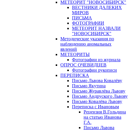
МЕТЕОРИТ "НОВОСИБИРСК"
ВЕСТНИКИ ДАЛЕКИХ
МИРОВ
ПИСЬМА
ФОТОГРАФИИ
МЕТЕОРИТ НАЗВАЛИ
"НОВОСИБИРСК"
Методические указания по
наблюдению аномальных
явлений
МЕТЕОРИТЫ
Фотографии из журнала
ОПРОС ОЧЕВИДЦЕВ
Фотографии рукописи
ПЕРЕПИСКА
Письмо Львова Ковалёву
Письмо Якутина
Письмо Журавлёва Львову
Письмо Андруского Львову
Письмо Ковалёва Львову
Переписка с Ивановым
Рецензия В.Гольдина
на статью Иванова
Г.А.
Письмо Львова