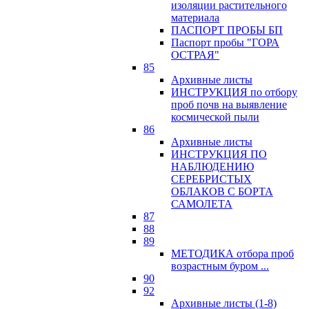
изоляции растительного
материала
ПАСПОРТ ПРОБЫ БП
Паспорт пробы "ГОРА
ОСТРАЯ"
85
Архивные листы
ИНСТРУКЦИЯ по отбору
проб почв на выявление
космической пыли
86
Архивные листы
ИНСТРУКЦИЯ ПО
НАБЛЮДЕНИЮ
СЕРЕБРИСТЫХ
ОБЛАКОВ С БОРТА
САМОЛЕТА
87
88
89
МЕТОДИКА отбора проб
возрастным буром ...
90
92
Архивные листы (1-8)