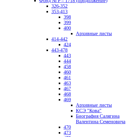
Фонд № P – 1718 (продолжение)
326-352
353-413
398
399
400
Архивные листы
414-442
424
443-478
443
444
458
460
461
463
467
468
469
Архивные листы
КСЭ "Кова"
Биография Салягина
Валентина Семеновича
470
473