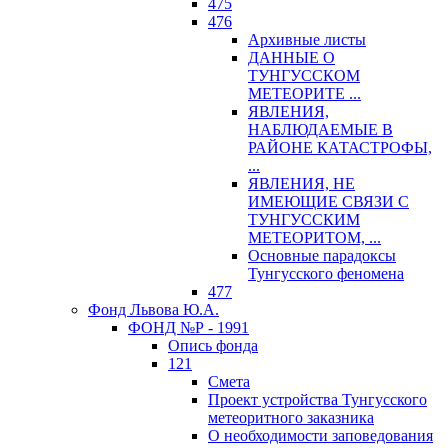
475
476
Архивные листы
ДАННЫЕ О
ТУНГУССКОМ
МЕТЕОРИТЕ ...
ЯВЛЕНИЯ,
НАБЛЮДАЕМЫЕ В
РАЙОНЕ КАТАСТРОФЫ,
...
ЯВЛЕНИЯ, НЕ
ИМЕЮЩИЕ СВЯЗИ С
ТУНГУССКИМ
МЕТЕОРИТОМ, ...
Основные парадоксы
Тунгусского феномена
477
Фонд Львова Ю.А.
ФОНД №Р - 1991
Опись фонда
121
Смета
Проект устройства Тунгусского
метеоритного заказника
О необходимости заповедования