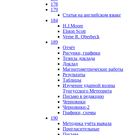
178
179
Статья на английском языке
184
H.J.Moore
Elston Scott
Verne R. Oberbeck
189
Отчёт
Рисунки, графики
Тезисы доклада
Доклад
Магнитометрические работы
Результаты
Таблицы
Изучение ударной волны
Тунгусского Метеорита
Письмо в редакцию
Черновики
Черновики-2
Графики, схемы
190
Методика учёта вывала
Пригласительные
Письма