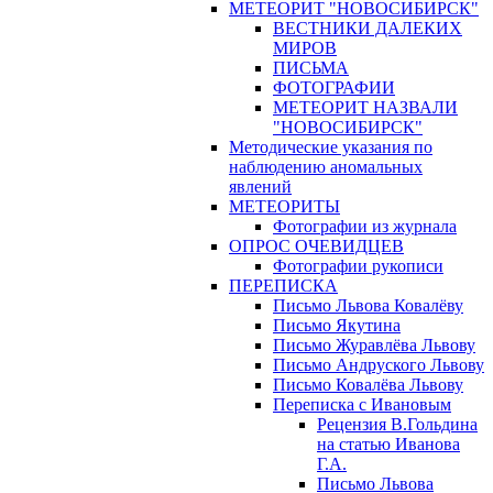
МЕТЕОРИТ "НОВОСИБИРСК"
ВЕСТНИКИ ДАЛЕКИХ
МИРОВ
ПИСЬМА
ФОТОГРАФИИ
МЕТЕОРИТ НАЗВАЛИ
"НОВОСИБИРСК"
Методические указания по
наблюдению аномальных
явлений
МЕТЕОРИТЫ
Фотографии из журнала
ОПРОС ОЧЕВИДЦЕВ
Фотографии рукописи
ПЕРЕПИСКА
Письмо Львова Ковалёву
Письмо Якутина
Письмо Журавлёва Львову
Письмо Андруского Львову
Письмо Ковалёва Львову
Переписка с Ивановым
Рецензия В.Гольдина
на статью Иванова
Г.А.
Письмо Львова