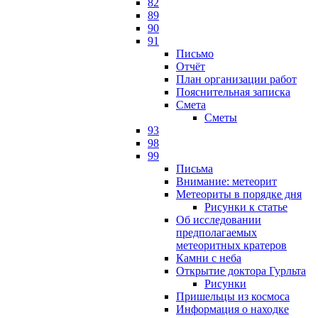
82
89
90
91
Письмо
Отчёт
План организации работ
Пояснительная записка
Смета
Сметы
93
98
99
Письма
Внимание: метеорит
Метеориты в порядке дня
Рисунки к статье
Об исследовании
предполагаемых
метеоритных кратеров
Камни с неба
Открытие доктора Гурльта
Рисунки
Пришельцы из космоса
Информация о находке