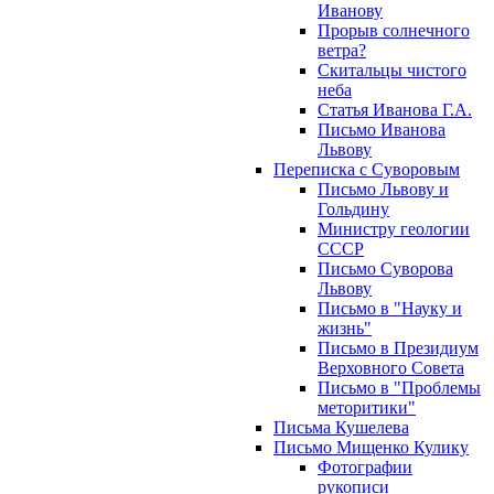
Иванову
Прорыв солнечного
ветра?
Скитальцы чистого
неба
Статья Иванова Г.А.
Письмо Иванова
Львову
Переписка с Суворовым
Письмо Львову и
Гольдину
Министру геологии
СССР
Письмо Суворова
Львову
Письмо в "Науку и
жизнь"
Письмо в Президиум
Верховного Совета
Письмо в "Проблемы
меторитики"
Письма Кушелева
Письмо Мищенко Кулику
Фотографии
рукописи