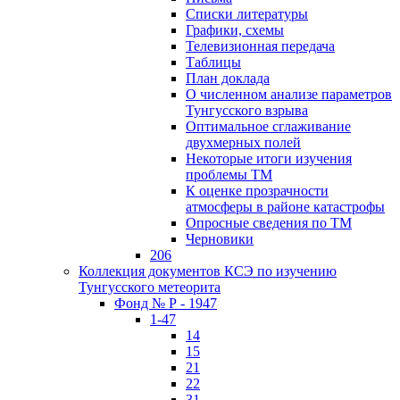
Списки литературы
Графики, схемы
Телевизионная передача
Таблицы
План доклада
О численном анализе параметров
Тунгусского взрыва
Оптимальное сглаживание
двухмерных полей
Некоторые итоги изучения
проблемы ТМ
К оценке прозрачности
атмосферы в районе катастрофы
Опросные сведения по ТМ
Черновики
206
Коллекция документов КСЭ по изучению
Тунгусского метеорита
Фонд № Р - 1947
1-47
14
15
21
22
31