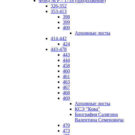
Фонд № P – 1718 (продолжение)
326-352
353-413
398
399
400
Архивные листы
414-442
424
443-478
443
444
458
460
461
463
467
468
469
Архивные листы
КСЭ "Кова"
Биография Салягина
Валентина Семеновича
470
473