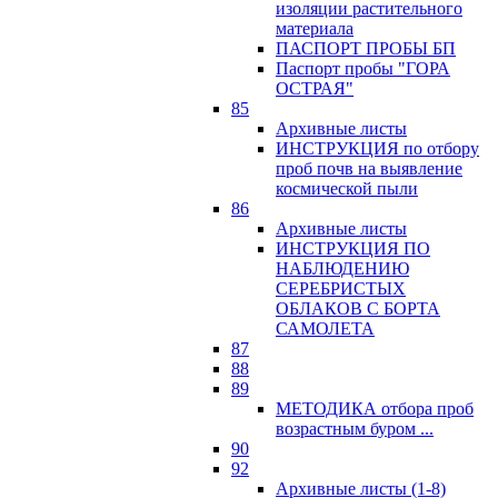
изоляции растительного
материала
ПАСПОРТ ПРОБЫ БП
Паспорт пробы "ГОРА
ОСТРАЯ"
85
Архивные листы
ИНСТРУКЦИЯ по отбору
проб почв на выявление
космической пыли
86
Архивные листы
ИНСТРУКЦИЯ ПО
НАБЛЮДЕНИЮ
СЕРЕБРИСТЫХ
ОБЛАКОВ С БОРТА
САМОЛЕТА
87
88
89
МЕТОДИКА отбора проб
возрастным буром ...
90
92
Архивные листы (1-8)