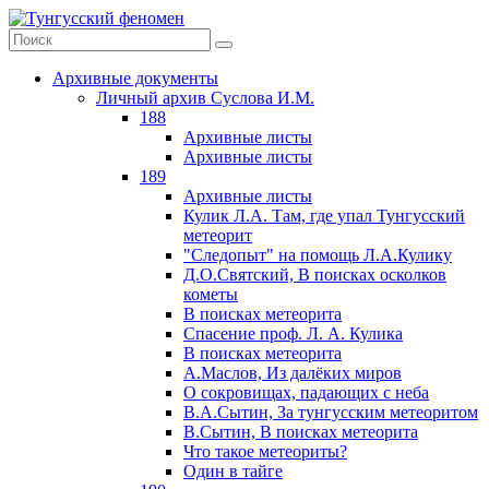
Архивные документы
Личный архив Суслова И.М.
188
Архивные листы
Архивные листы
189
Архивные листы
Кулик Л.А. Там, где упал Тунгусский
метеорит
"Следопыт" на помощь Л.А.Кулику
Д.О.Святский, В поисках осколков
кометы
В поисках метеорита
Спасение проф. Л. А. Кулика
В поисках метеорита
А.Маслов, Из далёких миров
О сокровищах, падающих с неба
В.А.Сытин, За тунгусским метеоритом
В.Сытин, В поисках метеорита
Что такое метеориты?
Один в тайге