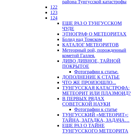
района Тунгусской катастрофы
122
123
124
ЕЩЕ РАЗ О ТУНГУССКОМ
ЧУДЕ
ЭТНОГРАФ О МЕТЕОРИТАХ
Болид над Томском
КАТАЛОГ МЕТЕОРИТОВ
Метеорный рой, порожденный
кометой Галлея.
ДИВО ДИВНОЕ, ТАЙНОЙ
ПОКРЫТОЕ
Фотографии к статье.
ДОПОЛНЕНИЕ К СТАТЬЕ
ЧТО ЖЕ ПРОИЗОШЛО...
ТУНГУССКАЯ КАТАСТРОФА:
МЕТЕОРИТ ИЛИ ПЛАЗМОИД?
В ПЕРВЫХ РЯДАХ
СОВЕТСКОЙ НАУКИ
Фотографии к статье
ТУНГУССКИЙ «МЕТЕОРИТ»:
ТАЙНА, ЗАГАДКА, ЗАДАЧА…
ЕЩЕ РАЗ О ТАЙНЕ
ТУНГУССКОГО МЕТЕОРИТА