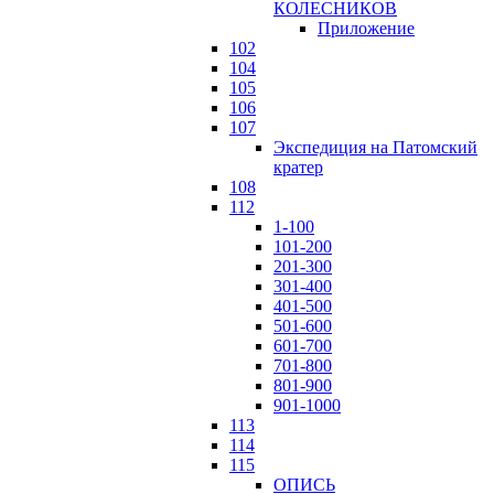
КОЛЕСНИКОВ
Приложение
102
104
105
106
107
Экспедиция на Патомский
кратер
108
112
1-100
101-200
201-300
301-400
401-500
501-600
601-700
701-800
801-900
901-1000
113
114
115
ОПИСЬ