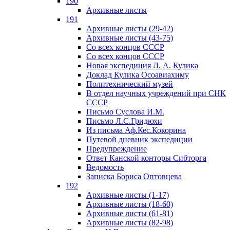
190
Архивные листы
191
Архивные листы (29-42)
Архивные листы (43-75)
Со всех концов СССР
Со всех концов СССР
Новая экспедиция Л. А. Кулика
Доклад Кулика Осоавиахиму
Политехнический музей
В отдел научных учреждений при СНК
СССР
Письмо Суслова И.М.
Письмо Л.С.Гридюхи
Из письма Аф.Кес.Кокорина
Путевой дневник экспедиции
Предупреждение
Ответ Канской конторы Сибторга
Ведомость
Записка Бориса Оптовцева
192
Архивные листы (1-17)
Архивные листы (18-60)
Архивные листы (61-81)
Архивные листы (82-98)