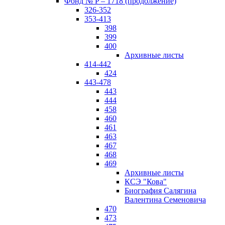
Фонд № P – 1718 (продолжение)
326-352
353-413
398
399
400
Архивные листы
414-442
424
443-478
443
444
458
460
461
463
467
468
469
Архивные листы
КСЭ "Кова"
Биография Салягина
Валентина Семеновича
470
473