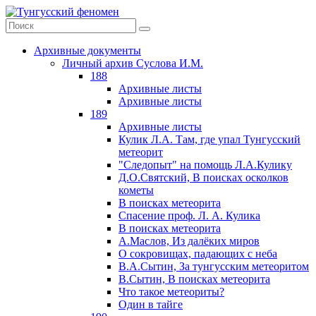
Архивные документы
Личный архив Суслова И.М.
188
Архивные листы
Архивные листы
189
Архивные листы
Кулик Л.А. Там, где упал Тунгусский
метеорит
"Следопыт" на помощь Л.А.Кулику
Д.О.Святский, В поисках осколков
кометы
В поисках метеорита
Спасение проф. Л. А. Кулика
В поисках метеорита
А.Маслов, Из далёких миров
О сокровищах, падающих с неба
В.А.Сытин, За тунгусским метеоритом
В.Сытин, В поисках метеорита
Что такое метеориты?
Один в тайге