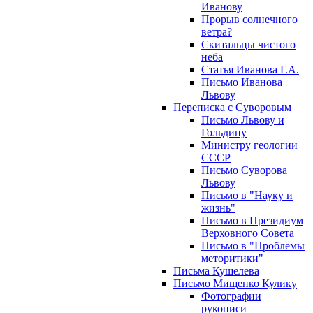
Иванову
Прорыв солнечного
ветра?
Скитальцы чистого
неба
Статья Иванова Г.А.
Письмо Иванова
Львову
Переписка с Суворовым
Письмо Львову и
Гольдину
Министру геологии
СССР
Письмо Суворова
Львову
Письмо в "Науку и
жизнь"
Письмо в Президиум
Верховного Совета
Письмо в "Проблемы
меторитики"
Письма Кушелева
Письмо Мищенко Кулику
Фотографии
рукописи