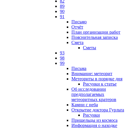
82
89
90
91
Письмо
Отчёт
План организации работ
Пояснительная записка
Смета
Сметы
93
98
99
Письма
Внимание: метеорит
Метеориты в порядке дня
Рисунки к статье
Об исследовании
предполагаемых
метеоритных кратеров
Камни с неба
Открытие доктора Гурльта
Рисунки
Пришельцы из космоса
Информация о находке