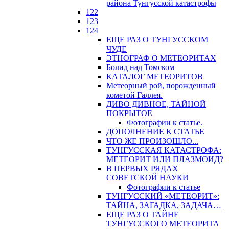
района Тунгусской катастрофы
122
123
124
ЕЩЕ РАЗ О ТУНГУССКОМ
ЧУДЕ
ЭТНОГРАФ О МЕТЕОРИТАХ
Болид над Томском
КАТАЛОГ МЕТЕОРИТОВ
Метеорный рой, порожденный
кометой Галлея.
ДИВО ДИВНОЕ, ТАЙНОЙ
ПОКРЫТОЕ
Фотографии к статье.
ДОПОЛНЕНИЕ К СТАТЬЕ
ЧТО ЖЕ ПРОИЗОШЛО...
ТУНГУССКАЯ КАТАСТРОФА:
МЕТЕОРИТ ИЛИ ПЛАЗМОИД?
В ПЕРВЫХ РЯДАХ
СОВЕТСКОЙ НАУКИ
Фотографии к статье
ТУНГУССКИЙ «МЕТЕОРИТ»:
ТАЙНА, ЗАГАДКА, ЗАДАЧА…
ЕЩЕ РАЗ О ТАЙНЕ
ТУНГУССКОГО МЕТЕОРИТА