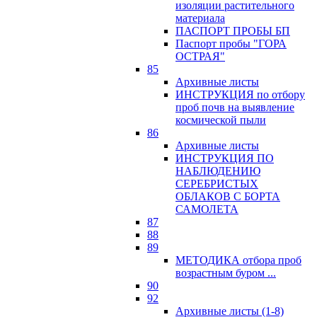
изоляции растительного
материала
ПАСПОРТ ПРОБЫ БП
Паспорт пробы "ГОРА
ОСТРАЯ"
85
Архивные листы
ИНСТРУКЦИЯ по отбору
проб почв на выявление
космической пыли
86
Архивные листы
ИНСТРУКЦИЯ ПО
НАБЛЮДЕНИЮ
СЕРЕБРИСТЫХ
ОБЛАКОВ С БОРТА
САМОЛЕТА
87
88
89
МЕТОДИКА отбора проб
возрастным буром ...
90
92
Архивные листы (1-8)