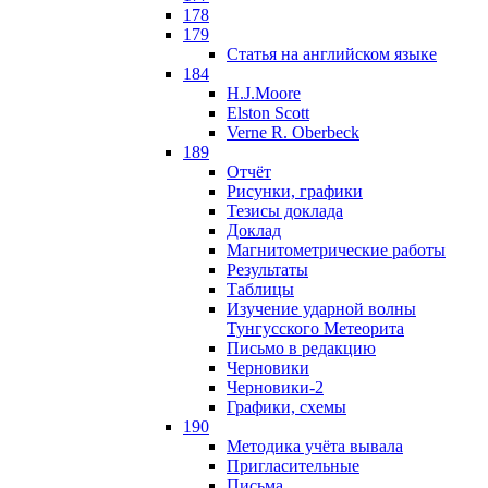
178
179
Статья на английском языке
184
H.J.Moore
Elston Scott
Verne R. Oberbeck
189
Отчёт
Рисунки, графики
Тезисы доклада
Доклад
Магнитометрические работы
Результаты
Таблицы
Изучение ударной волны
Тунгусского Метеорита
Письмо в редакцию
Черновики
Черновики-2
Графики, схемы
190
Методика учёта вывала
Пригласительные
Письма