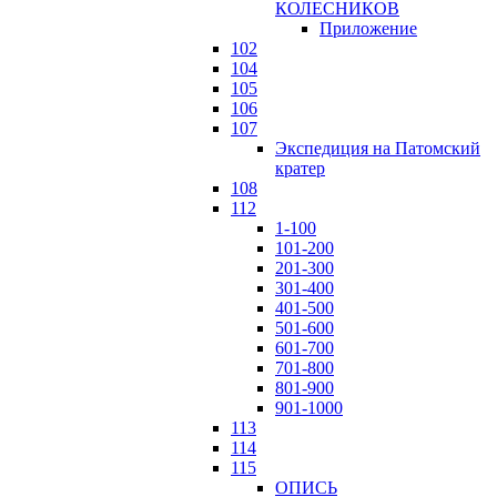
КОЛЕСНИКОВ
Приложение
102
104
105
106
107
Экспедиция на Патомский
кратер
108
112
1-100
101-200
201-300
301-400
401-500
501-600
601-700
701-800
801-900
901-1000
113
114
115
ОПИСЬ