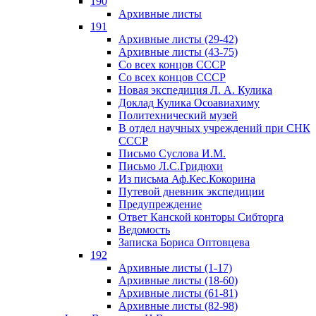
190
Архивные листы
191
Архивные листы (29-42)
Архивные листы (43-75)
Со всех концов СССР
Со всех концов СССР
Новая экспедиция Л. А. Кулика
Доклад Кулика Осоавиахиму
Политехнический музей
В отдел научных учреждений при СНК
СССР
Письмо Суслова И.М.
Письмо Л.С.Гридюхи
Из письма Аф.Кес.Кокорина
Путевой дневник экспедиции
Предупреждение
Ответ Канской конторы Сибторга
Ведомость
Записка Бориса Оптовцева
192
Архивные листы (1-17)
Архивные листы (18-60)
Архивные листы (61-81)
Архивные листы (82-98)