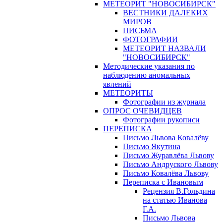
МЕТЕОРИТ "НОВОСИБИРСК"
ВЕСТНИКИ ДАЛЕКИХ
МИРОВ
ПИСЬМА
ФОТОГРАФИИ
МЕТЕОРИТ НАЗВАЛИ
"НОВОСИБИРСК"
Методические указания по
наблюдению аномальных
явлений
МЕТЕОРИТЫ
Фотографии из журнала
ОПРОС ОЧЕВИДЦЕВ
Фотографии рукописи
ПЕРЕПИСКА
Письмо Львова Ковалёву
Письмо Якутина
Письмо Журавлёва Львову
Письмо Андруского Львову
Письмо Ковалёва Львову
Переписка с Ивановым
Рецензия В.Гольдина
на статью Иванова
Г.А.
Письмо Львова