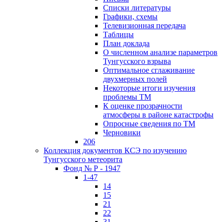
Списки литературы
Графики, схемы
Телевизионная передача
Таблицы
План доклада
О численном анализе параметров
Тунгусского взрыва
Оптимальное сглаживание
двухмерных полей
Некоторые итоги изучения
проблемы ТМ
К оценке прозрачности
атмосферы в районе катастрофы
Опросные сведения по ТМ
Черновики
206
Коллекция документов КСЭ по изучению
Тунгусского метеорита
Фонд № Р - 1947
1-47
14
15
21
22
31