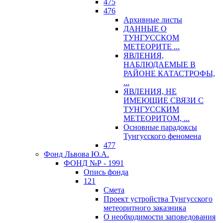
475
476
Архивные листы
ДАННЫЕ О
ТУНГУССКОМ
МЕТЕОРИТЕ ...
ЯВЛЕНИЯ,
НАБЛЮДАЕМЫЕ В
РАЙОНЕ КАТАСТРОФЫ,
...
ЯВЛЕНИЯ, НЕ
ИМЕЮЩИЕ СВЯЗИ С
ТУНГУССКИМ
МЕТЕОРИТОМ, ...
Основные парадоксы
Тунгусского феномена
477
Фонд Львова Ю.А.
ФОНД №Р - 1991
Опись фонда
121
Смета
Проект устройства Тунгусского
метеоритного заказника
О необходимости заповедования