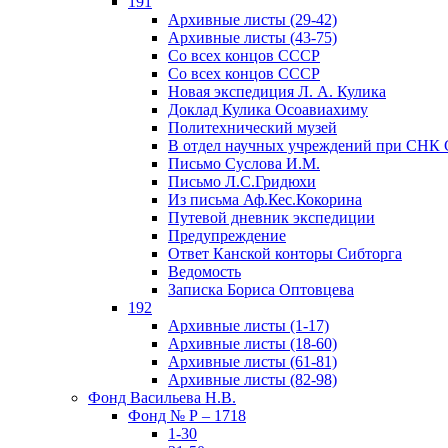
191
Архивные листы (29-42)
Архивные листы (43-75)
Со всех концов СССР
Со всех концов СССР
Новая экспедиция Л. А. Кулика
Доклад Кулика Осоавиахиму
Политехнический музей
В отдел научных учреждений при СНК
Письмо Суслова И.М.
Письмо Л.С.Гридюхи
Из письма Аф.Кес.Кокорина
Путевой дневник экспедиции
Предупреждение
Ответ Канской конторы Сибторга
Ведомость
Записка Бориса Оптовцева
192
Архивные листы (1-17)
Архивные листы (18-60)
Архивные листы (61-81)
Архивные листы (82-98)
Фонд Васильева Н.В.
Фонд № Р – 1718
1-30