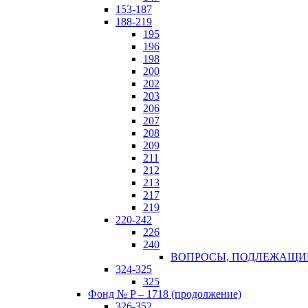
153-187
188-219
195
196
198
200
202
203
206
207
208
209
211
212
213
217
219
220-242
226
240
ВОПРОСЫ, ПОДЛЕЖАЩИЕ 
324-325
325
Фонд № P – 1718 (продолжение)
326-352