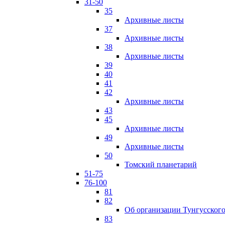
31-50
35
Архивные листы
37
Архивные листы
38
Архивные листы
39
40
41
42
Архивные листы
43
45
Архивные листы
49
Архивные листы
50
Томский планетарий
51-75
76-100
81
82
Об организации Тунгусского
83