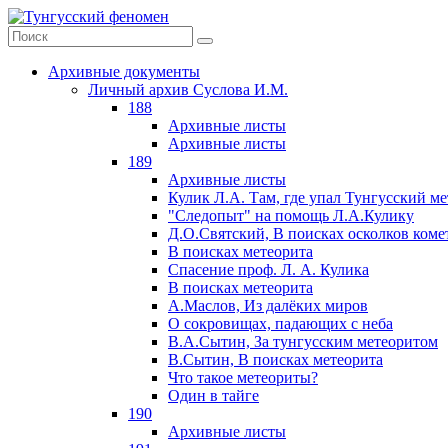
Архивные документы
Личный архив Суслова И.М.
188
Архивные листы
Архивные листы
189
Архивные листы
Кулик Л.А. Там, где упал Тунгусский м
"Следопыт" на помощь Л.А.Кулику
Д.О.Святский, В поисках осколков коме
В поисках метеорита
Спасение проф. Л. А. Кулика
В поисках метеорита
А.Маслов, Из далёких миров
О сокровищах, падающих с неба
В.А.Сытин, За тунгусским метеоритом
В.Сытин, В поисках метеорита
Что такое метеориты?
Один в тайге
190
Архивные листы