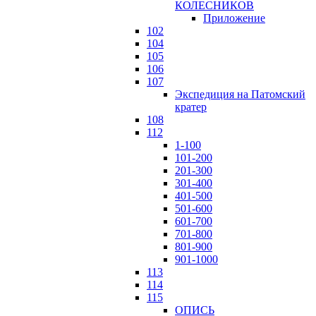
КОЛЕСНИКОВ
Приложение
102
104
105
106
107
Экспедиция на Патомский
кратер
108
112
1-100
101-200
201-300
301-400
401-500
501-600
601-700
701-800
801-900
901-1000
113
114
115
ОПИСЬ