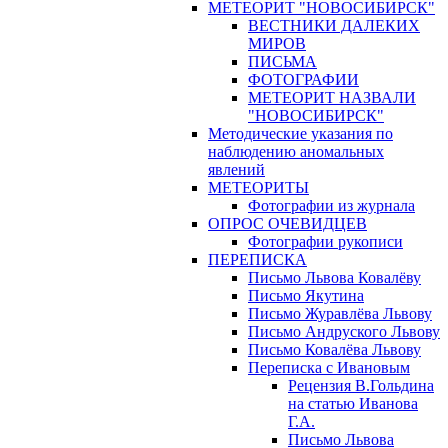
МЕТЕОРИТ "НОВОСИБИРСК"
ВЕСТНИКИ ДАЛЕКИХ
МИРОВ
ПИСЬМА
ФОТОГРАФИИ
МЕТЕОРИТ НАЗВАЛИ
"НОВОСИБИРСК"
Методические указания по
наблюдению аномальных
явлений
МЕТЕОРИТЫ
Фотографии из журнала
ОПРОС ОЧЕВИДЦЕВ
Фотографии рукописи
ПЕРЕПИСКА
Письмо Львова Ковалёву
Письмо Якутина
Письмо Журавлёва Львову
Письмо Андруского Львову
Письмо Ковалёва Львову
Переписка с Ивановым
Рецензия В.Гольдина
на статью Иванова
Г.А.
Письмо Львова