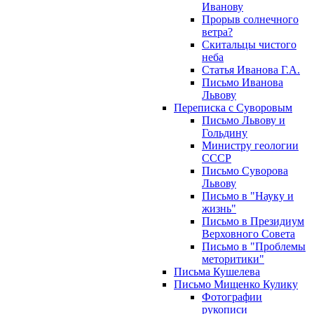
Иванову
Прорыв солнечного
ветра?
Скитальцы чистого
неба
Статья Иванова Г.А.
Письмо Иванова
Львову
Переписка с Суворовым
Письмо Львову и
Гольдину
Министру геологии
СССР
Письмо Суворова
Львову
Письмо в "Науку и
жизнь"
Письмо в Президиум
Верховного Совета
Письмо в "Проблемы
меторитики"
Письма Кушелева
Письмо Мищенко Кулику
Фотографии
рукописи