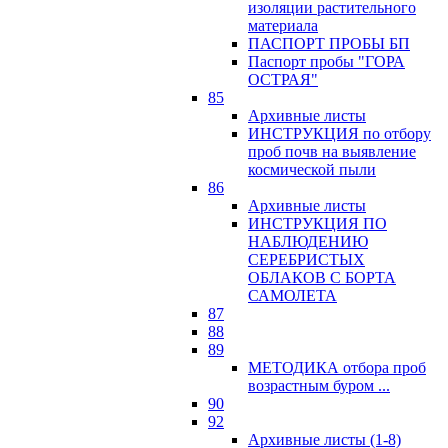
изоляции растительного
материала
ПАСПОРТ ПРОБЫ БП
Паспорт пробы "ГОРА
ОСТРАЯ"
85
Архивные листы
ИНСТРУКЦИЯ по отбору
проб почв на выявление
космической пыли
86
Архивные листы
ИНСТРУКЦИЯ ПО
НАБЛЮДЕНИЮ
СЕРЕБРИСТЫХ
ОБЛАКОВ С БОРТА
САМОЛЕТА
87
88
89
МЕТОДИКА отбора проб
возрастным буром ...
90
92
Архивные листы (1-8)