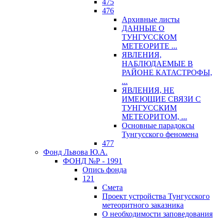
475
476
Архивные листы
ДАННЫЕ О
ТУНГУССКОМ
МЕТЕОРИТЕ ...
ЯВЛЕНИЯ,
НАБЛЮДАЕМЫЕ В
РАЙОНЕ КАТАСТРОФЫ,
...
ЯВЛЕНИЯ, НЕ
ИМЕЮЩИЕ СВЯЗИ С
ТУНГУССКИМ
МЕТЕОРИТОМ, ...
Основные парадоксы
Тунгусского феномена
477
Фонд Львова Ю.А.
ФОНД №Р - 1991
Опись фонда
121
Смета
Проект устройства Тунгусского
метеоритного заказника
О необходимости заповедования