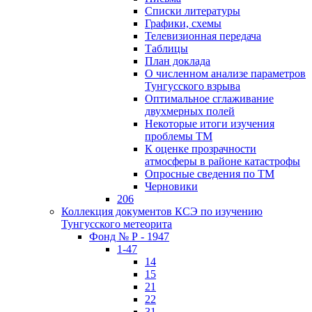
Списки литературы
Графики, схемы
Телевизионная передача
Таблицы
План доклада
О численном анализе параметров
Тунгусского взрыва
Оптимальное сглаживание
двухмерных полей
Некоторые итоги изучения
проблемы ТМ
К оценке прозрачности
атмосферы в районе катастрофы
Опросные сведения по ТМ
Черновики
206
Коллекция документов КСЭ по изучению
Тунгусского метеорита
Фонд № Р - 1947
1-47
14
15
21
22
31