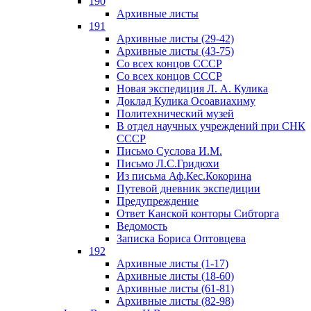
190
Архивные листы
191
Архивные листы (29-42)
Архивные листы (43-75)
Со всех концов СССР
Со всех концов СССР
Новая экспедиция Л. А. Кулика
Доклад Кулика Осоавиахиму
Политехнический музей
В отдел научных учреждений при СНК
СССР
Письмо Суслова И.М.
Письмо Л.С.Гридюхи
Из письма Аф.Кес.Кокорина
Путевой дневник экспедиции
Предупреждение
Ответ Канской конторы Сибторга
Ведомость
Записка Бориса Оптовцева
192
Архивные листы (1-17)
Архивные листы (18-60)
Архивные листы (61-81)
Архивные листы (82-98)