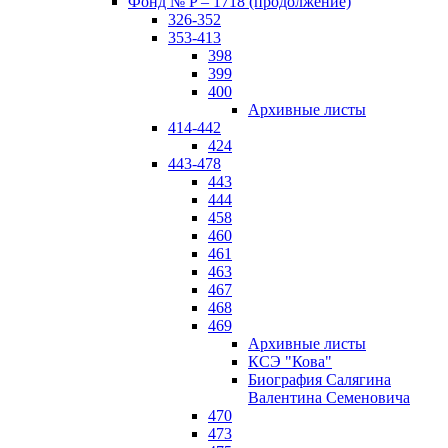
Фонд № P – 1718 (продолжение)
326-352
353-413
398
399
400
Архивные листы
414-442
424
443-478
443
444
458
460
461
463
467
468
469
Архивные листы
КСЭ "Кова"
Биография Салягина
Валентина Семеновича
470
473