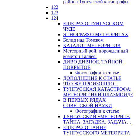
района Тунгусской катастрофы
122
123
124
ЕЩЕ РАЗ О ТУНГУССКОМ
ЧУДЕ
ЭТНОГРАФ О МЕТЕОРИТАХ
Болид над Томском
КАТАЛОГ МЕТЕОРИТОВ
Метеорный рой, порожденный
кометой Галлея.
ДИВО ДИВНОЕ, ТАЙНОЙ
ПОКРЫТОЕ
Фотографии к статье.
ДОПОЛНЕНИЕ К СТАТЬЕ
ЧТО ЖЕ ПРОИЗОШЛО...
ТУНГУССКАЯ КАТАСТРОФА:
МЕТЕОРИТ ИЛИ ПЛАЗМОИД?
В ПЕРВЫХ РЯДАХ
СОВЕТСКОЙ НАУКИ
Фотографии к статье
ТУНГУССКИЙ «МЕТЕОРИТ»:
ТАЙНА, ЗАГАДКА, ЗАДАЧА…
ЕЩЕ РАЗ О ТАЙНЕ
ТУНГУССКОГО МЕТЕОРИТА