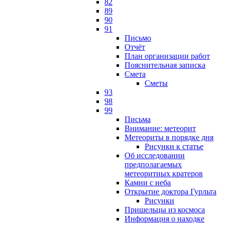
82
89
90
91
Письмо
Отчёт
План организации работ
Пояснительная записка
Смета
Сметы
93
98
99
Письма
Внимание: метеорит
Метеориты в порядке дня
Рисунки к статье
Об исследовании
предполагаемых
метеоритных кратеров
Камни с неба
Открытие доктора Гурльта
Рисунки
Пришельцы из космоса
Информация о находке