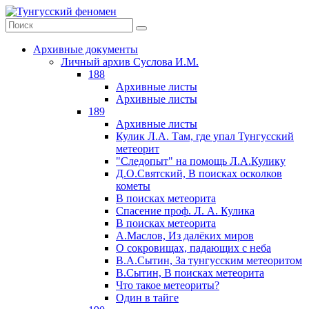
Архивные документы
Личный архив Суслова И.М.
188
Архивные листы
Архивные листы
189
Архивные листы
Кулик Л.А. Там, где упал Тунгусский
метеорит
"Следопыт" на помощь Л.А.Кулику
Д.О.Святский, В поисках осколков
кометы
В поисках метеорита
Спасение проф. Л. А. Кулика
В поисках метеорита
А.Маслов, Из далёких миров
О сокровищах, падающих с неба
В.А.Сытин, За тунгусским метеоритом
В.Сытин, В поисках метеорита
Что такое метеориты?
Один в тайге