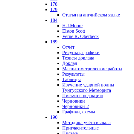
178
179
Статья на английском языке
184
H.J.Moore
Elston Scott
Verne R. Oberbeck
189
Отчёт
Рисунки, графики
Тезисы доклада
Доклад
Магнитометрические работы
Результаты
Таблицы
Изучение ударной волны
Тунгусского Метеорита
Письмо в редакцию
Черновики
Черновики-2
Графики, схемы
190
Методика учёта вывала
Пригласительные
Письма