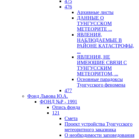
475
476
Архивные листы
ДАННЫЕ О
ТУНГУССКОМ
МЕТЕОРИТЕ ...
ЯВЛЕНИЯ,
НАБЛЮДАЕМЫЕ В
РАЙОНЕ КАТАСТРОФЫ,
...
ЯВЛЕНИЯ, НЕ
ИМЕЮЩИЕ СВЯЗИ С
ТУНГУССКИМ
МЕТЕОРИТОМ, ...
Основные парадоксы
Тунгусского феномена
477
Фонд Львова Ю.А.
ФОНД №Р - 1991
Опись фонда
121
Смета
Проект устройства Тунгусского
метеоритного заказника
О необходимости заповедования