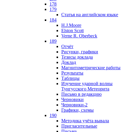
178
179
Статья на английском языке
184
H.J.Moore
Elston Scott
Verne R. Oberbeck
189
Отчёт
Рисунки, графики
Тезисы доклада
Доклад
Магнитометрические работы
Результаты
Таблицы
Изучение ударной волны
Тунгусского Метеорита
Письмо в редакцию
Черновики
Черновики-2
Графики, схемы
190
Методика учёта вывала
Пригласительные
Письма