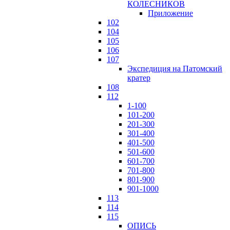
КОЛЕСНИКОВ
Приложение
102
104
105
106
107
Экспедиция на Патомский
кратер
108
112
1-100
101-200
201-300
301-400
401-500
501-600
601-700
701-800
801-900
901-1000
113
114
115
ОПИСЬ