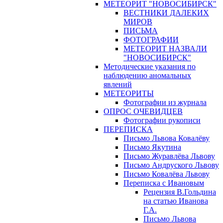
МЕТЕОРИТ "НОВОСИБИРСК"
ВЕСТНИКИ ДАЛЕКИХ
МИРОВ
ПИСЬМА
ФОТОГРАФИИ
МЕТЕОРИТ НАЗВАЛИ
"НОВОСИБИРСК"
Методические указания по
наблюдению аномальных
явлений
МЕТЕОРИТЫ
Фотографии из журнала
ОПРОС ОЧЕВИДЦЕВ
Фотографии рукописи
ПЕРЕПИСКА
Письмо Львова Ковалёву
Письмо Якутина
Письмо Журавлёва Львову
Письмо Андруского Львову
Письмо Ковалёва Львову
Переписка с Ивановым
Рецензия В.Гольдина
на статью Иванова
Г.А.
Письмо Львова