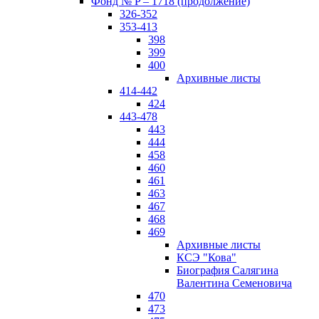
Фонд № P – 1718 (продолжение)
326-352
353-413
398
399
400
Архивные листы
414-442
424
443-478
443
444
458
460
461
463
467
468
469
Архивные листы
КСЭ "Кова"
Биография Салягина
Валентина Семеновича
470
473