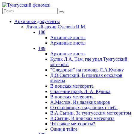
Архивные документы
Личный архив Суслова И.М.
188
Архивные листы
Архивные листы
189
Архивные листы
Кулик Л.А. Там, где упал Тунгусский
метеорит
"Следопыт" на помощь Л.А.Кулику
Д.О.Святский, В поисках осколков
кометы
В поисках метеорита
Спасение проф. Л. А. Кулика
В поисках метеорита
А.Маслов, Из далёких миров
О сокровищах, падающих с неба
В.А.Сытин, За тунгусским метеоритом
В.Сытин, В поисках метеорита
Что такое метеориты?
Один в тайге