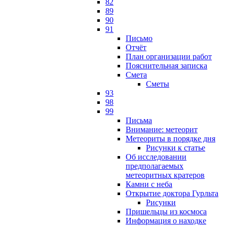
82
89
90
91
Письмо
Отчёт
План организации работ
Пояснительная записка
Смета
Сметы
93
98
99
Письма
Внимание: метеорит
Метеориты в порядке дня
Рисунки к статье
Об исследовании
предполагаемых
метеоритных кратеров
Камни с неба
Открытие доктора Гурльта
Рисунки
Пришельцы из космоса
Информация о находке