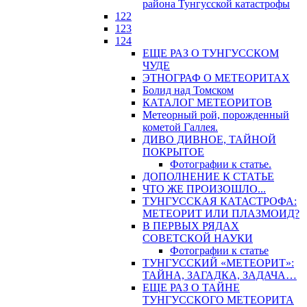
района Тунгусской катастрофы
122
123
124
ЕЩЕ РАЗ О ТУНГУССКОМ
ЧУДЕ
ЭТНОГРАФ О МЕТЕОРИТАХ
Болид над Томском
КАТАЛОГ МЕТЕОРИТОВ
Метеорный рой, порожденный
кометой Галлея.
ДИВО ДИВНОЕ, ТАЙНОЙ
ПОКРЫТОЕ
Фотографии к статье.
ДОПОЛНЕНИЕ К СТАТЬЕ
ЧТО ЖЕ ПРОИЗОШЛО...
ТУНГУССКАЯ КАТАСТРОФА:
МЕТЕОРИТ ИЛИ ПЛАЗМОИД?
В ПЕРВЫХ РЯДАХ
СОВЕТСКОЙ НАУКИ
Фотографии к статье
ТУНГУССКИЙ «МЕТЕОРИТ»:
ТАЙНА, ЗАГАДКА, ЗАДАЧА…
ЕЩЕ РАЗ О ТАЙНЕ
ТУНГУССКОГО МЕТЕОРИТА