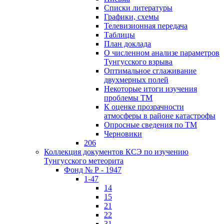
Списки литературы
Графики, схемы
Телевизионная передача
Таблицы
План доклада
О численном анализе параметров
Тунгусского взрыва
Оптимальное сглаживание
двухмерных полей
Некоторые итоги изучения
проблемы ТМ
К оценке прозрачности
атмосферы в районе катастрофы
Опросные сведения по ТМ
Черновики
206
Коллекция документов КСЭ по изучению
Тунгусского метеорита
Фонд № Р - 1947
1-47
14
15
21
22
31