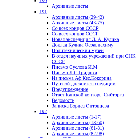
190
Архивные листы
191
Архивные листы (29-42)
Архивные листы (43-75)
Со всех концов СССР
Со всех концов СССР
Новая экспедиция Л. А. Кулика
Доклад Кулика Осоавиахиму
Политехнический музей
В отдел научных учреждений при СНК
СССР
Письмо Суслова И.М.
Письмо Л.С.Гридюхи
Из письма Аф.Кес.Кокорина
Путевой дневник экспедиции
Предупреждение
Ответ Канской конторы Сибторга
Ведомость
Записка Бориса Оптовцева
192
Архивные листы (1-17)
Архивные листы (18-60)
Архивные листы (61-81)
Архивные листы (82-98)