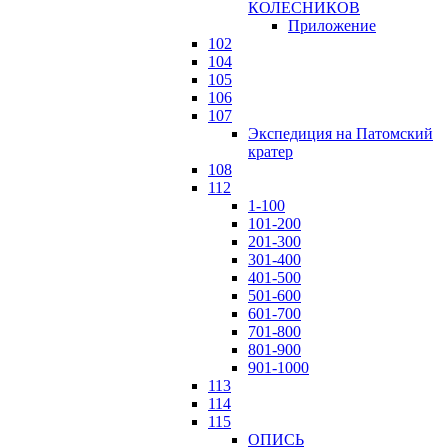
КОЛЕСНИКОВ
Приложение
102
104
105
106
107
Экспедиция на Патомский
кратер
108
112
1-100
101-200
201-300
301-400
401-500
501-600
601-700
701-800
801-900
901-1000
113
114
115
ОПИСЬ