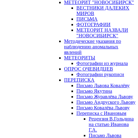
МЕТЕОРИТ "НОВОСИБИРСК"
ВЕСТНИКИ ДАЛЕКИХ
МИРОВ
ПИСЬМА
ФОТОГРАФИИ
МЕТЕОРИТ НАЗВАЛИ
"НОВОСИБИРСК"
Методические указания по
наблюдению аномальных
явлений
МЕТЕОРИТЫ
Фотографии из журнала
ОПРОС ОЧЕВИДЦЕВ
Фотографии рукописи
ПЕРЕПИСКА
Письмо Львова Ковалёву
Письмо Якутина
Письмо Журавлёва Львову
Письмо Андруского Львову
Письмо Ковалёва Львову
Переписка с Ивановым
Рецензия В.Гольдина
на статью Иванова
Г.А.
Письмо Львова