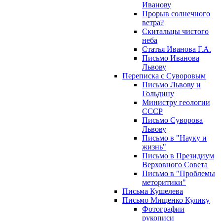
Иванову
Прорыв солнечного
ветра?
Скитальцы чистого
неба
Статья Иванова Г.А.
Письмо Иванова
Львову
Переписка с Суворовым
Письмо Львову и
Гольдину
Министру геологии
СССР
Письмо Суворова
Львову
Письмо в "Науку и
жизнь"
Письмо в Президиум
Верховного Совета
Письмо в "Проблемы
меторитики"
Письма Кушелева
Письмо Мищенко Кулику
Фотографии
рукописи