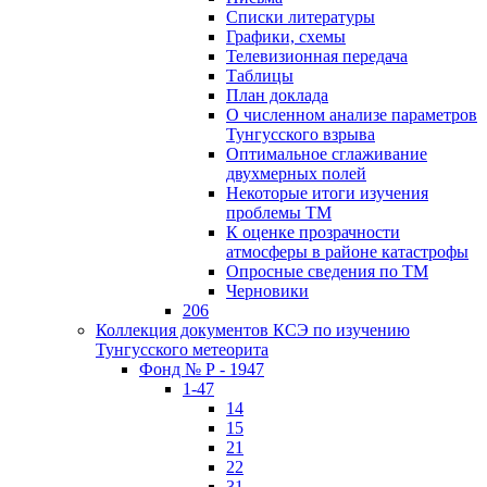
Списки литературы
Графики, схемы
Телевизионная передача
Таблицы
План доклада
О численном анализе параметров
Тунгусского взрыва
Оптимальное сглаживание
двухмерных полей
Некоторые итоги изучения
проблемы ТМ
К оценке прозрачности
атмосферы в районе катастрофы
Опросные сведения по ТМ
Черновики
206
Коллекция документов КСЭ по изучению
Тунгусского метеорита
Фонд № Р - 1947
1-47
14
15
21
22
31