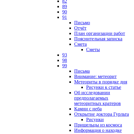
82
89
90
91
Письмо
Отчёт
План организации работ
Пояснительная записка
Смета
Сметы
93
98
99
Письма
Внимание: метеорит
Метеориты в порядке дня
Рисунки к статье
Об исследовании
предполагаемых
метеоритных кратеров
Камни с неба
Открытие доктора Гурльта
Рисунки
Пришельцы из космоса
Информация о находке