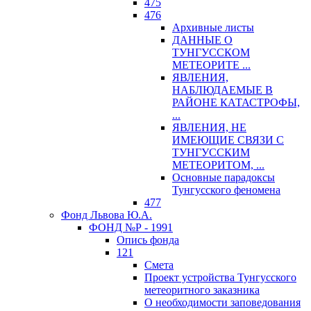
475
476
Архивные листы
ДАННЫЕ О
ТУНГУССКОМ
МЕТЕОРИТЕ ...
ЯВЛЕНИЯ,
НАБЛЮДАЕМЫЕ В
РАЙОНЕ КАТАСТРОФЫ,
...
ЯВЛЕНИЯ, НЕ
ИМЕЮЩИЕ СВЯЗИ С
ТУНГУССКИМ
МЕТЕОРИТОМ, ...
Основные парадоксы
Тунгусского феномена
477
Фонд Львова Ю.А.
ФОНД №Р - 1991
Опись фонда
121
Смета
Проект устройства Тунгусского
метеоритного заказника
О необходимости заповедования