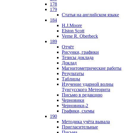
178
179
Статья на английском языке
184
H.J.Moore
Elston Scott
Verne R. Oberbeck
189
Отчёт
Рисунки, графики
Тезисы доклада
Доклад
Магнитометрические работы
Результаты
Таблицы
Изучение ударной волны
Тунгусского Метеорита
Письмо в редакцию
Черновики
Черновики-2
Графики, схемы
190
Методика учёта вывала
Пригласительные
Письма