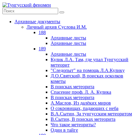
Архивные документы
Личный архив Суслова И.М.
188
Архивные листы
Архивные листы
189
Архивные листы
Кулик Л.А. Там, где упал Тунгусский
метеорит
"Следопыт" на помощь Л.А.Кулику
Д.О.Святский, В поисках осколков
кометы
В поисках метеорита
Спасение проф. Л. А. Кулика
В поисках метеорита
А.Маслов, Из далёких миров
О сокровищах, падающих с неба
В.А.Сытин, За тунгусским метеоритом
В.Сытин, В поисках метеорита
Что такое метеориты?
Один в тайге