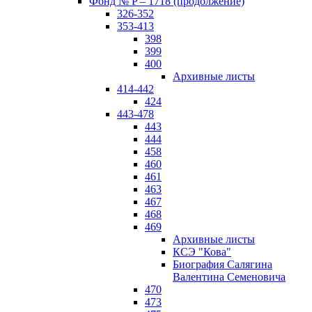
Фонд № P – 1718 (продолжение)
326-352
353-413
398
399
400
Архивные листы
414-442
424
443-478
443
444
458
460
461
463
467
468
469
Архивные листы
КСЭ "Кова"
Биография Салягина
Валентина Семеновича
470
473