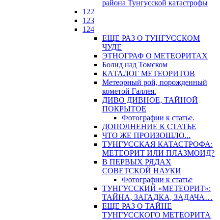
района Тунгусской катастрофы
122
123
124
ЕЩЕ РАЗ О ТУНГУССКОМ
ЧУДЕ
ЭТНОГРАФ О МЕТЕОРИТАХ
Болид над Томском
КАТАЛОГ МЕТЕОРИТОВ
Метеорный рой, порожденный
кометой Галлея.
ДИВО ДИВНОЕ, ТАЙНОЙ
ПОКРЫТОЕ
Фотографии к статье.
ДОПОЛНЕНИЕ К СТАТЬЕ
ЧТО ЖЕ ПРОИЗОШЛО...
ТУНГУССКАЯ КАТАСТРОФА:
МЕТЕОРИТ ИЛИ ПЛАЗМОИД?
В ПЕРВЫХ РЯДАХ
СОВЕТСКОЙ НАУКИ
Фотографии к статье
ТУНГУССКИЙ «МЕТЕОРИТ»:
ТАЙНА, ЗАГАДКА, ЗАДАЧА…
ЕЩЕ РАЗ О ТАЙНЕ
ТУНГУССКОГО МЕТЕОРИТА