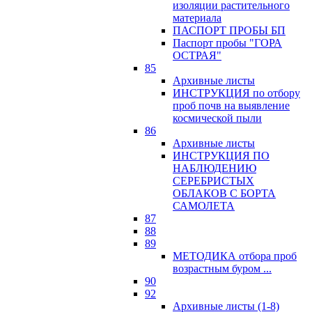
изоляции растительного
материала
ПАСПОРТ ПРОБЫ БП
Паспорт пробы "ГОРА
ОСТРАЯ"
85
Архивные листы
ИНСТРУКЦИЯ по отбору
проб почв на выявление
космической пыли
86
Архивные листы
ИНСТРУКЦИЯ ПО
НАБЛЮДЕНИЮ
СЕРЕБРИСТЫХ
ОБЛАКОВ С БОРТА
САМОЛЕТА
87
88
89
МЕТОДИКА отбора проб
возрастным буром ...
90
92
Архивные листы (1-8)