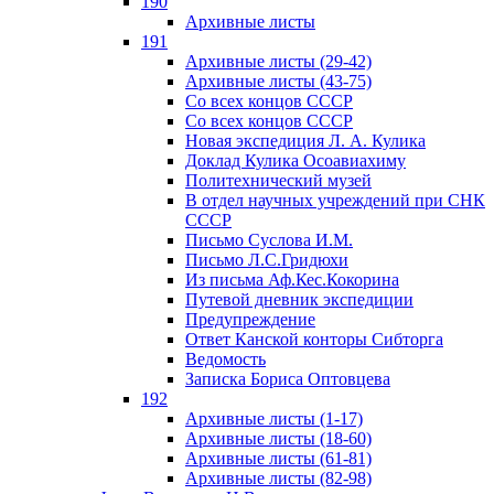
190
Архивные листы
191
Архивные листы (29-42)
Архивные листы (43-75)
Со всех концов СССР
Со всех концов СССР
Новая экспедиция Л. А. Кулика
Доклад Кулика Осоавиахиму
Политехнический музей
В отдел научных учреждений при СНК
СССР
Письмо Суслова И.М.
Письмо Л.С.Гридюхи
Из письма Аф.Кес.Кокорина
Путевой дневник экспедиции
Предупреждение
Ответ Канской конторы Сибторга
Ведомость
Записка Бориса Оптовцева
192
Архивные листы (1-17)
Архивные листы (18-60)
Архивные листы (61-81)
Архивные листы (82-98)