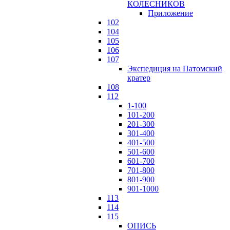
КОЛЕСНИКОВ
Приложение
102
104
105
106
107
Экспедиция на Патомский
кратер
108
112
1-100
101-200
201-300
301-400
401-500
501-600
601-700
701-800
801-900
901-1000
113
114
115
ОПИСЬ