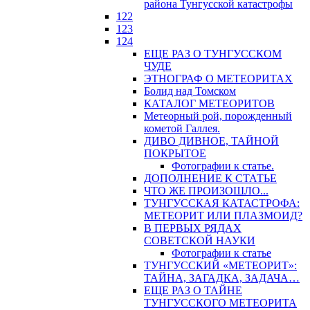
района Тунгусской катастрофы
122
123
124
ЕЩЕ РАЗ О ТУНГУССКОМ
ЧУДЕ
ЭТНОГРАФ О МЕТЕОРИТАХ
Болид над Томском
КАТАЛОГ МЕТЕОРИТОВ
Метеорный рой, порожденный
кометой Галлея.
ДИВО ДИВНОЕ, ТАЙНОЙ
ПОКРЫТОЕ
Фотографии к статье.
ДОПОЛНЕНИЕ К СТАТЬЕ
ЧТО ЖЕ ПРОИЗОШЛО...
ТУНГУССКАЯ КАТАСТРОФА:
МЕТЕОРИТ ИЛИ ПЛАЗМОИД?
В ПЕРВЫХ РЯДАХ
СОВЕТСКОЙ НАУКИ
Фотографии к статье
ТУНГУССКИЙ «МЕТЕОРИТ»:
ТАЙНА, ЗАГАДКА, ЗАДАЧА…
ЕЩЕ РАЗ О ТАЙНЕ
ТУНГУССКОГО МЕТЕОРИТА