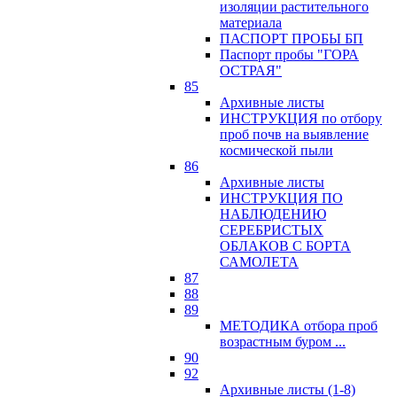
изоляции растительного
материала
ПАСПОРТ ПРОБЫ БП
Паспорт пробы "ГОРА
ОСТРАЯ"
85
Архивные листы
ИНСТРУКЦИЯ по отбору
проб почв на выявление
космической пыли
86
Архивные листы
ИНСТРУКЦИЯ ПО
НАБЛЮДЕНИЮ
СЕРЕБРИСТЫХ
ОБЛАКОВ С БОРТА
САМОЛЕТА
87
88
89
МЕТОДИКА отбора проб
возрастным буром ...
90
92
Архивные листы (1-8)