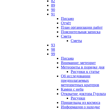
82
89
90
91
Письмо
Отчёт
План организации работ
Пояснительная записка
Смета
Сметы
93
98
99
Письма
Внимание: метеорит
Метеориты в порядке дня
Рисунки к статье
Об исследовании
предполагаемых
метеоритных кратеров
Камни с неба
Открытие доктора Гурльта
Рисунки
Пришельцы из космоса
Информация о находке