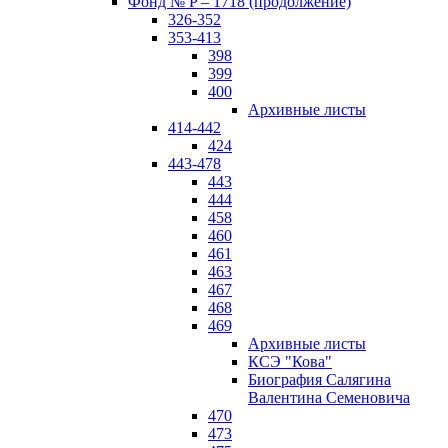
Фонд № P – 1718 (продолжение)
326-352
353-413
398
399
400
Архивные листы
414-442
424
443-478
443
444
458
460
461
463
467
468
469
Архивные листы
КСЭ "Кова"
Биография Салягина
Валентина Семеновича
470
473