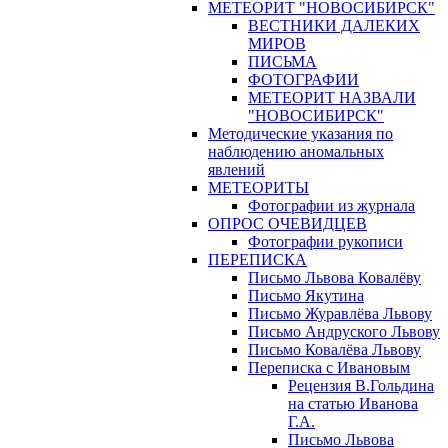
МЕТЕОРИТ "НОВОСИБИРСК"
ВЕСТНИКИ ДАЛЕКИХ
МИРОВ
ПИСЬМА
ФОТОГРАФИИ
МЕТЕОРИТ НАЗВАЛИ
"НОВОСИБИРСК"
Методические указания по
наблюдению аномальных
явлений
МЕТЕОРИТЫ
Фотографии из журнала
ОПРОС ОЧЕВИДЦЕВ
Фотографии рукописи
ПЕРЕПИСКА
Письмо Львова Ковалёву
Письмо Якутина
Письмо Журавлёва Львову
Письмо Андруского Львову
Письмо Ковалёва Львову
Переписка с Ивановым
Рецензия В.Гольдина
на статью Иванова
Г.А.
Письмо Львова