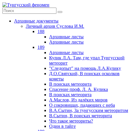
Архивные документы
Личный архив Суслова И.М.
188
Архивные листы
Архивные листы
189
Архивные листы
Кулик Л.А. Там, где упал Тунгусский
метеорит
"Следопыт" на помощь Л.А.Кулику
Д.О.Святский, В поисках осколков
кометы
В поисках метеорита
Спасение проф. Л. А. Кулика
В поисках метеорита
А.Маслов, Из далёких миров
О сокровищах, падающих с неба
В.А.Сытин, За тунгусским метеоритом
В.Сытин, В поисках метеорита
Что такое метеориты?
Один в тайге