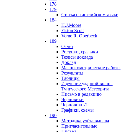
178
179
Статья на английском языке
184
H.J.Moore
Elston Scott
Verne R. Oberbeck
189
Отчёт
Рисунки, графики
Тезисы доклада
Доклад
Магнитометрические работы
Результаты
Таблицы
Изучение ударной волны
Тунгусского Метеорита
Письмо в редакцию
Черновики
Черновики-2
Графики, схемы
190
Методика учёта вывала
Пригласительные
Письма