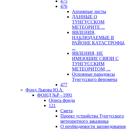
475
476
Архивные листы
ДАННЫЕ О
ТУНГУССКОМ
МЕТЕОРИТЕ ...
ЯВЛЕНИЯ,
НАБЛЮДАЕМЫЕ В
РАЙОНЕ КАТАСТРОФЫ,
...
ЯВЛЕНИЯ, НЕ
ИМЕЮЩИЕ СВЯЗИ С
ТУНГУССКИМ
МЕТЕОРИТОМ, ...
Основные парадоксы
Тунгусского феномена
477
Фонд Львова Ю.А.
ФОНД №Р - 1991
Опись фонда
121
Смета
Проект устройства Тунгусского
метеоритного заказника
О необходимости заповедования