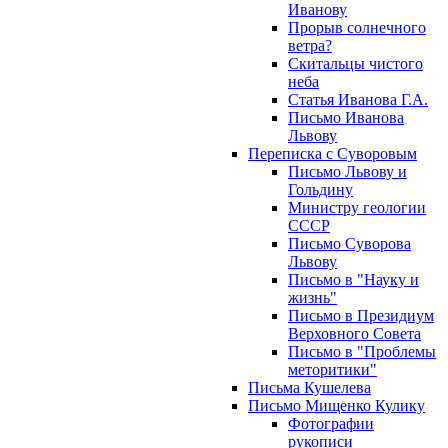
Иванову
Прорыв солнечного
ветра?
Скитальцы чистого
неба
Статья Иванова Г.А.
Письмо Иванова
Львову
Переписка с Суворовым
Письмо Львову и
Гольдину
Министру геологии
СССР
Письмо Суворова
Львову
Письмо в "Науку и
жизнь"
Письмо в Президиум
Верховного Совета
Письмо в "Проблемы
меторитики"
Письма Кушелева
Письмо Мищенко Кулику
Фотографии
рукописи