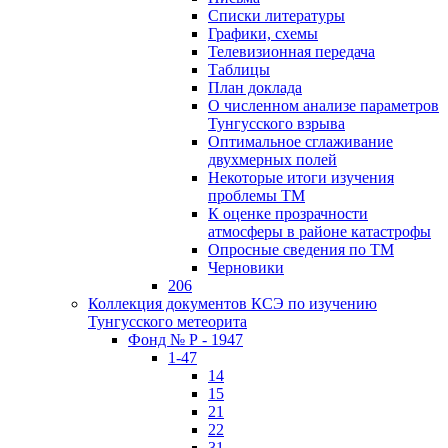
Списки литературы
Графики, схемы
Телевизионная передача
Таблицы
План доклада
О численном анализе параметров
Тунгусского взрыва
Оптимальное сглаживание
двухмерных полей
Некоторые итоги изучения
проблемы ТМ
К оценке прозрачности
атмосферы в районе катастрофы
Опросные сведения по ТМ
Черновики
206
Коллекция документов КСЭ по изучению
Тунгусского метеорита
Фонд № Р - 1947
1-47
14
15
21
22
31