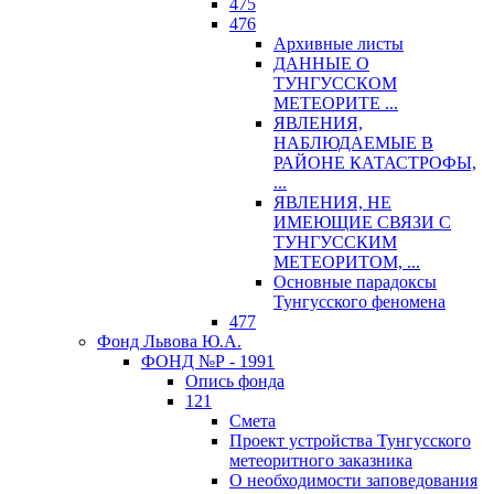
475
476
Архивные листы
ДАННЫЕ О
ТУНГУССКОМ
МЕТЕОРИТЕ ...
ЯВЛЕНИЯ,
НАБЛЮДАЕМЫЕ В
РАЙОНЕ КАТАСТРОФЫ,
...
ЯВЛЕНИЯ, НЕ
ИМЕЮЩИЕ СВЯЗИ С
ТУНГУССКИМ
МЕТЕОРИТОМ, ...
Основные парадоксы
Тунгусского феномена
477
Фонд Львова Ю.А.
ФОНД №Р - 1991
Опись фонда
121
Смета
Проект устройства Тунгусского
метеоритного заказника
О необходимости заповедования