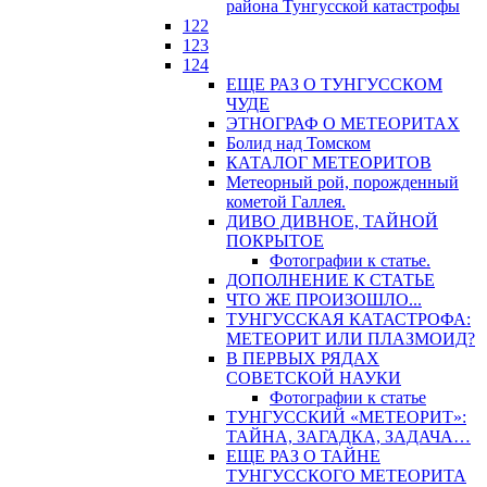
района Тунгусской катастрофы
122
123
124
ЕЩЕ РАЗ О ТУНГУССКОМ
ЧУДЕ
ЭТНОГРАФ О МЕТЕОРИТАХ
Болид над Томском
КАТАЛОГ МЕТЕОРИТОВ
Метеорный рой, порожденный
кометой Галлея.
ДИВО ДИВНОЕ, ТАЙНОЙ
ПОКРЫТОЕ
Фотографии к статье.
ДОПОЛНЕНИЕ К СТАТЬЕ
ЧТО ЖЕ ПРОИЗОШЛО...
ТУНГУССКАЯ КАТАСТРОФА:
МЕТЕОРИТ ИЛИ ПЛАЗМОИД?
В ПЕРВЫХ РЯДАХ
СОВЕТСКОЙ НАУКИ
Фотографии к статье
ТУНГУССКИЙ «МЕТЕОРИТ»:
ТАЙНА, ЗАГАДКА, ЗАДАЧА…
ЕЩЕ РАЗ О ТАЙНЕ
ТУНГУССКОГО МЕТЕОРИТА