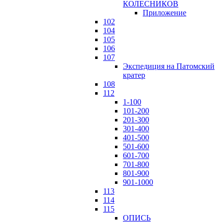
КОЛЕСНИКОВ
Приложение
102
104
105
106
107
Экспедиция на Патомский
кратер
108
112
1-100
101-200
201-300
301-400
401-500
501-600
601-700
701-800
801-900
901-1000
113
114
115
ОПИСЬ