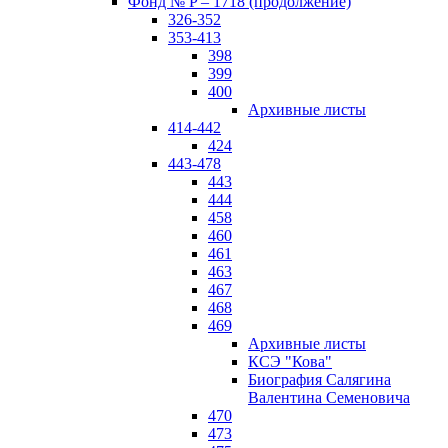
Фонд № P – 1718 (продолжение)
326-352
353-413
398
399
400
Архивные листы
414-442
424
443-478
443
444
458
460
461
463
467
468
469
Архивные листы
КСЭ "Кова"
Биография Салягина
Валентина Семеновича
470
473