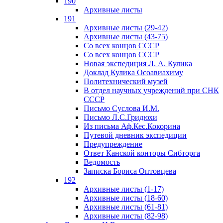
190
Архивные листы
191
Архивные листы (29-42)
Архивные листы (43-75)
Со всех концов СССР
Со всех концов СССР
Новая экспедиция Л. А. Кулика
Доклад Кулика Осоавиахиму
Политехнический музей
В отдел научных учреждений при СНК
СССР
Письмо Суслова И.М.
Письмо Л.С.Гридюхи
Из письма Аф.Кес.Кокорина
Путевой дневник экспедиции
Предупреждение
Ответ Канской конторы Сибторга
Ведомость
Записка Бориса Оптовцева
192
Архивные листы (1-17)
Архивные листы (18-60)
Архивные листы (61-81)
Архивные листы (82-98)