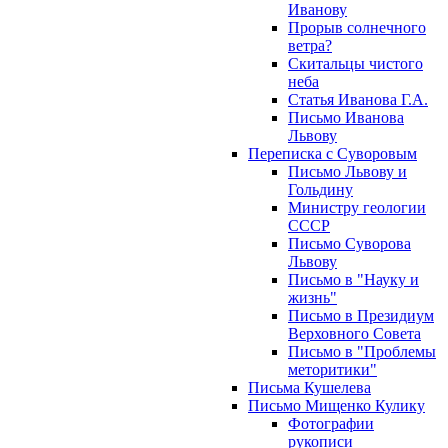
Иванову
Прорыв солнечного
ветра?
Скитальцы чистого
неба
Статья Иванова Г.А.
Письмо Иванова
Львову
Переписка с Суворовым
Письмо Львову и
Гольдину
Министру геологии
СССР
Письмо Суворова
Львову
Письмо в "Науку и
жизнь"
Письмо в Президиум
Верховного Совета
Письмо в "Проблемы
меторитики"
Письма Кушелева
Письмо Мищенко Кулику
Фотографии
рукописи