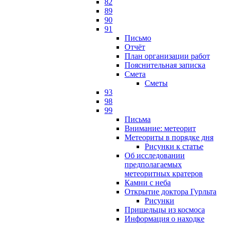
82
89
90
91
Письмо
Отчёт
План организации работ
Пояснительная записка
Смета
Сметы
93
98
99
Письма
Внимание: метеорит
Метеориты в порядке дня
Рисунки к статье
Об исследовании
предполагаемых
метеоритных кратеров
Камни с неба
Открытие доктора Гурльта
Рисунки
Пришельцы из космоса
Информация о находке