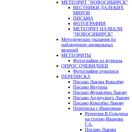
МЕТЕОРИТ "НОВОСИБИРСК"
ВЕСТНИКИ ДАЛЕКИХ
МИРОВ
ПИСЬМА
ФОТОГРАФИИ
МЕТЕОРИТ НАЗВАЛИ
"НОВОСИБИРСК"
Методические указания по
наблюдению аномальных
явлений
МЕТЕОРИТЫ
Фотографии из журнала
ОПРОС ОЧЕВИДЦЕВ
Фотографии рукописи
ПЕРЕПИСКА
Письмо Львова Ковалёву
Письмо Якутина
Письмо Журавлёва Львову
Письмо Андруского Львову
Письмо Ковалёва Львову
Переписка с Ивановым
Рецензия В.Гольдина
на статью Иванова
Г.А.
Письмо Львова