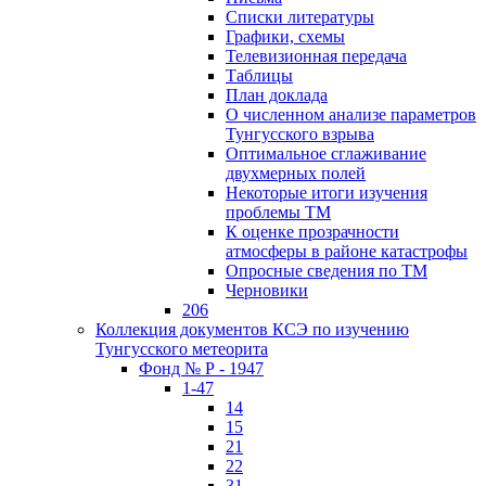
Списки литературы
Графики, схемы
Телевизионная передача
Таблицы
План доклада
О численном анализе параметров
Тунгусского взрыва
Оптимальное сглаживание
двухмерных полей
Некоторые итоги изучения
проблемы ТМ
К оценке прозрачности
атмосферы в районе катастрофы
Опросные сведения по ТМ
Черновики
206
Коллекция документов КСЭ по изучению
Тунгусского метеорита
Фонд № Р - 1947
1-47
14
15
21
22
31