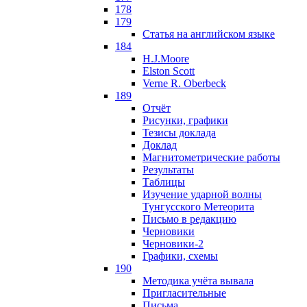
178
179
Статья на английском языке
184
H.J.Moore
Elston Scott
Verne R. Oberbeck
189
Отчёт
Рисунки, графики
Тезисы доклада
Доклад
Магнитометрические работы
Результаты
Таблицы
Изучение ударной волны
Тунгусского Метеорита
Письмо в редакцию
Черновики
Черновики-2
Графики, схемы
190
Методика учёта вывала
Пригласительные
Письма