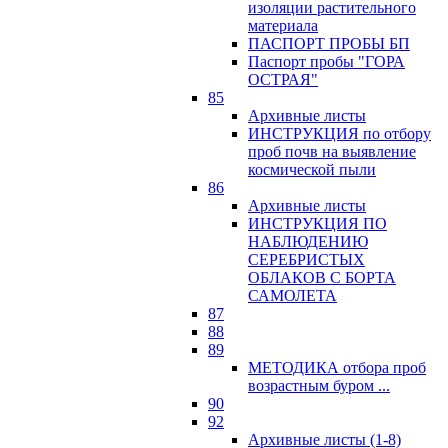
изоляции растительного
материала
ПАСПОРТ ПРОБЫ БП
Паспорт пробы "ГОРА
ОСТРАЯ"
85
Архивные листы
ИНСТРУКЦИЯ по отбору
проб почв на выявление
космической пыли
86
Архивные листы
ИНСТРУКЦИЯ ПО
НАБЛЮДЕНИЮ
СЕРЕБРИСТЫХ
ОБЛАКОВ С БОРТА
САМОЛЕТА
87
88
89
МЕТОДИКА отбора проб
возрастным буром ...
90
92
Архивные листы (1-8)