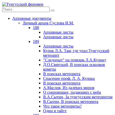
Архивные документы
Личный архив Суслова И.М.
188
Архивные листы
Архивные листы
189
Архивные листы
Кулик Л.А. Там, где упал Тунгусский
метеорит
"Следопыт" на помощь Л.А.Кулику
Д.О.Святский, В поисках осколков
кометы
В поисках метеорита
Спасение проф. Л. А. Кулика
В поисках метеорита
А.Маслов, Из далёких миров
О сокровищах, падающих с неба
В.А.Сытин, За тунгусским метеоритом
В.Сытин, В поисках метеорита
Что такое метеориты?
Один в тайге