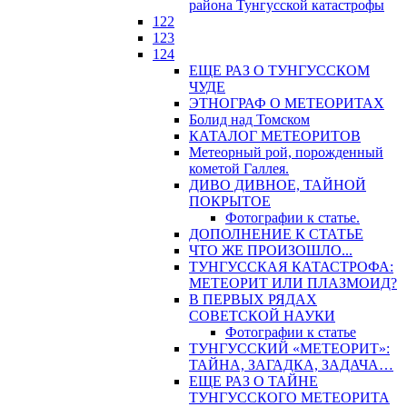
района Тунгусской катастрофы
122
123
124
ЕЩЕ РАЗ О ТУНГУССКОМ
ЧУДЕ
ЭТНОГРАФ О МЕТЕОРИТАХ
Болид над Томском
КАТАЛОГ МЕТЕОРИТОВ
Метеорный рой, порожденный
кометой Галлея.
ДИВО ДИВНОЕ, ТАЙНОЙ
ПОКРЫТОЕ
Фотографии к статье.
ДОПОЛНЕНИЕ К СТАТЬЕ
ЧТО ЖЕ ПРОИЗОШЛО...
ТУНГУССКАЯ КАТАСТРОФА:
МЕТЕОРИТ ИЛИ ПЛАЗМОИД?
В ПЕРВЫХ РЯДАХ
СОВЕТСКОЙ НАУКИ
Фотографии к статье
ТУНГУССКИЙ «МЕТЕОРИТ»:
ТАЙНА, ЗАГАДКА, ЗАДАЧА…
ЕЩЕ РАЗ О ТАЙНЕ
ТУНГУССКОГО МЕТЕОРИТА