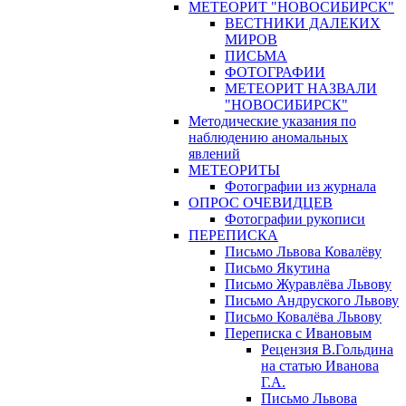
МЕТЕОРИТ "НОВОСИБИРСК"
ВЕСТНИКИ ДАЛЕКИХ
МИРОВ
ПИСЬМА
ФОТОГРАФИИ
МЕТЕОРИТ НАЗВАЛИ
"НОВОСИБИРСК"
Методические указания по
наблюдению аномальных
явлений
МЕТЕОРИТЫ
Фотографии из журнала
ОПРОС ОЧЕВИДЦЕВ
Фотографии рукописи
ПЕРЕПИСКА
Письмо Львова Ковалёву
Письмо Якутина
Письмо Журавлёва Львову
Письмо Андруского Львову
Письмо Ковалёва Львову
Переписка с Ивановым
Рецензия В.Гольдина
на статью Иванова
Г.А.
Письмо Львова