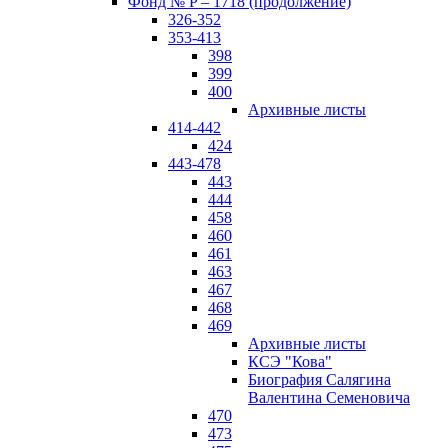
Фонд № P – 1718 (продолжение)
326-352
353-413
398
399
400
Архивные листы
414-442
424
443-478
443
444
458
460
461
463
467
468
469
Архивные листы
КСЭ "Кова"
Биография Салягина
Валентина Семеновича
470
473