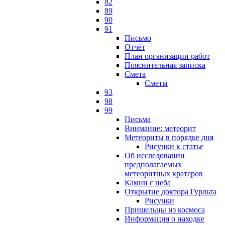
82
89
90
91
Письмо
Отчёт
План организации работ
Пояснительная записка
Смета
Сметы
93
98
99
Письма
Внимание: метеорит
Метеориты в порядке дня
Рисунки к статье
Об исследовании
предполагаемых
метеоритных кратеров
Камни с неба
Открытие доктора Гурльта
Рисунки
Пришельцы из космоса
Информация о находке