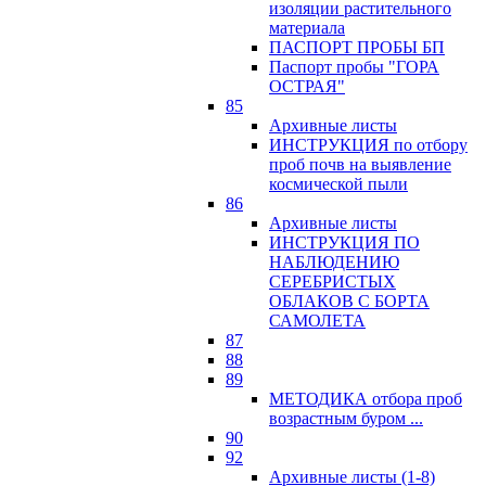
изоляции растительного
материала
ПАСПОРТ ПРОБЫ БП
Паспорт пробы "ГОРА
ОСТРАЯ"
85
Архивные листы
ИНСТРУКЦИЯ по отбору
проб почв на выявление
космической пыли
86
Архивные листы
ИНСТРУКЦИЯ ПО
НАБЛЮДЕНИЮ
СЕРЕБРИСТЫХ
ОБЛАКОВ С БОРТА
САМОЛЕТА
87
88
89
МЕТОДИКА отбора проб
возрастным буром ...
90
92
Архивные листы (1-8)