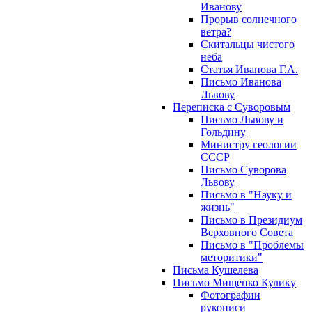
Иванову
Прорыв солнечного
ветра?
Скитальцы чистого
неба
Статья Иванова Г.А.
Письмо Иванова
Львову
Переписка с Суворовым
Письмо Львову и
Гольдину
Министру геологии
СССР
Письмо Суворова
Львову
Письмо в "Науку и
жизнь"
Письмо в Президиум
Верховного Совета
Письмо в "Проблемы
меторитики"
Письма Кушелева
Письмо Мищенко Кулику
Фотографии
рукописи