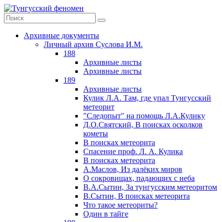
Архивные документы
Личный архив Суслова И.М.
188
Архивные листы
Архивные листы
189
Архивные листы
Кулик Л.А. Там, где упал Тунгусский
метеорит
"Следопыт" на помощь Л.А.Кулику
Д.О.Святский, В поисках осколков
кометы
В поисках метеорита
Спасение проф. Л. А. Кулика
В поисках метеорита
А.Маслов, Из далёких миров
О сокровищах, падающих с неба
В.А.Сытин, За тунгусским метеоритом
В.Сытин, В поисках метеорита
Что такое метеориты?
Один в тайге