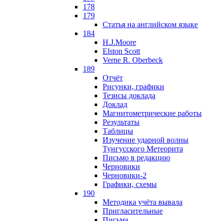
178
179
Статья на английском языке
184
H.J.Moore
Elston Scott
Verne R. Oberbeck
189
Отчёт
Рисунки, графики
Тезисы доклада
Доклад
Магнитометрические работы
Результаты
Таблицы
Изучение ударной волны
Тунгусского Метеорита
Письмо в редакцию
Черновики
Черновики-2
Графики, схемы
190
Методика учёта вывала
Пригласительные
Письма