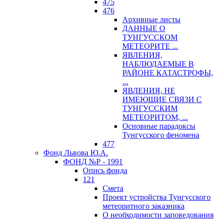
475
476
Архивные листы
ДАННЫЕ О
ТУНГУССКОМ
МЕТЕОРИТЕ ...
ЯВЛЕНИЯ,
НАБЛЮДАЕМЫЕ В
РАЙОНЕ КАТАСТРОФЫ,
...
ЯВЛЕНИЯ, НЕ
ИМЕЮЩИЕ СВЯЗИ С
ТУНГУССКИМ
МЕТЕОРИТОМ, ...
Основные парадоксы
Тунгусского феномена
477
Фонд Львова Ю.А.
ФОНД №Р - 1991
Опись фонда
121
Смета
Проект устройства Тунгусского
метеоритного заказника
О необходимости заповедования