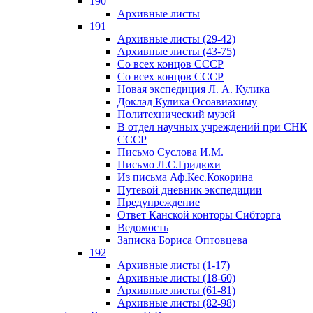
190
Архивные листы
191
Архивные листы (29-42)
Архивные листы (43-75)
Со всех концов СССР
Со всех концов СССР
Новая экспедиция Л. А. Кулика
Доклад Кулика Осоавиахиму
Политехнический музей
В отдел научных учреждений при СНК
СССР
Письмо Суслова И.М.
Письмо Л.С.Гридюхи
Из письма Аф.Кес.Кокорина
Путевой дневник экспедиции
Предупреждение
Ответ Канской конторы Сибторга
Ведомость
Записка Бориса Оптовцева
192
Архивные листы (1-17)
Архивные листы (18-60)
Архивные листы (61-81)
Архивные листы (82-98)