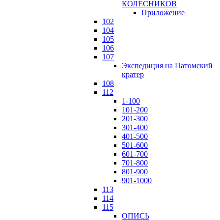
КОЛЕСНИКОВ
Приложение
102
104
105
106
107
Экспедиция на Патомский
кратер
108
112
1-100
101-200
201-300
301-400
401-500
501-600
601-700
701-800
801-900
901-1000
113
114
115
ОПИСЬ