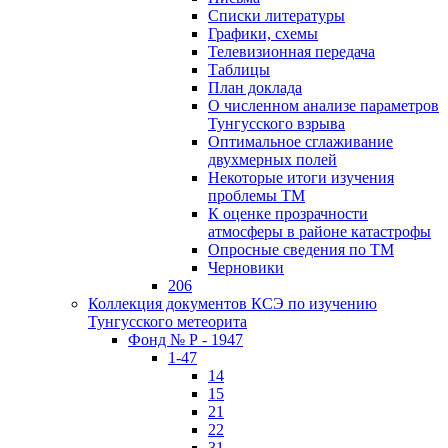
Списки литературы
Графики, схемы
Телевизионная передача
Таблицы
План доклада
О численном анализе параметров
Тунгусского взрыва
Оптимальное сглаживание
двухмерных полей
Некоторые итоги изучения
проблемы ТМ
К оценке прозрачности
атмосферы в районе катастрофы
Опросные сведения по ТМ
Черновики
206
Коллекция документов КСЭ по изучению
Тунгусского метеорита
Фонд № Р - 1947
1-47
14
15
21
22
31