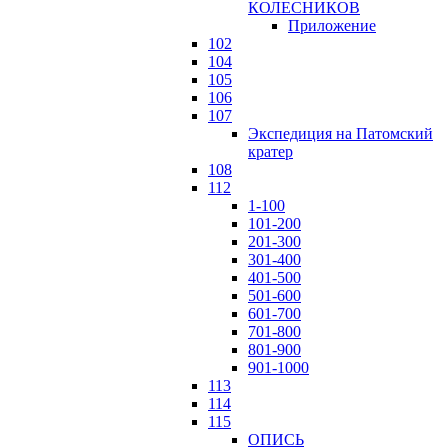
КОЛЕСНИКОВ
Приложение
102
104
105
106
107
Экспедиция на Патомский
кратер
108
112
1-100
101-200
201-300
301-400
401-500
501-600
601-700
701-800
801-900
901-1000
113
114
115
ОПИСЬ