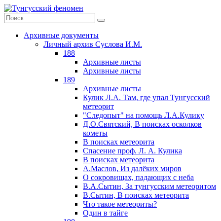
Архивные документы
Личный архив Суслова И.М.
188
Архивные листы
Архивные листы
189
Архивные листы
Кулик Л.А. Там, где упал Тунгусский
метеорит
"Следопыт" на помощь Л.А.Кулику
Д.О.Святский, В поисках осколков
кометы
В поисках метеорита
Спасение проф. Л. А. Кулика
В поисках метеорита
А.Маслов, Из далёких миров
О сокровищах, падающих с неба
В.А.Сытин, За тунгусским метеоритом
В.Сытин, В поисках метеорита
Что такое метеориты?
Один в тайге