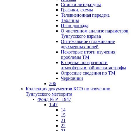
Списки литературы
Графики, схемы
Телевизионная передача
Таблицы
План доклада
О численном анализе параметров
Тунгусского взрыва
Оптимальное сглаживание
двухмерных полей
Некоторые итоги изучения
проблемы ТМ
К оценке прозрачности
атмосферы в районе катастрофы
Опросные сведения по ТМ
Черновики
206
Коллекция документов КСЭ по изучению
Тунгусского метеорита
Фонд № Р - 1947
1-47
14
15
21
22
31