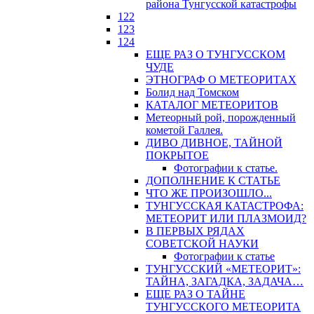
района Тунгусской катастрофы
122
123
124
ЕЩЕ РАЗ О ТУНГУССКОМ
ЧУДЕ
ЭТНОГРАФ О МЕТЕОРИТАХ
Болид над Томском
КАТАЛОГ МЕТЕОРИТОВ
Метеорный рой, порожденный
кометой Галлея.
ДИВО ДИВНОЕ, ТАЙНОЙ
ПОКРЫТОЕ
Фотографии к статье.
ДОПОЛНЕНИЕ К СТАТЬЕ
ЧТО ЖЕ ПРОИЗОШЛО...
ТУНГУССКАЯ КАТАСТРОФА:
МЕТЕОРИТ ИЛИ ПЛАЗМОИД?
В ПЕРВЫХ РЯДАХ
СОВЕТСКОЙ НАУКИ
Фотографии к статье
ТУНГУССКИЙ «МЕТЕОРИТ»:
ТАЙНА, ЗАГАДКА, ЗАДАЧА…
ЕЩЕ РАЗ О ТАЙНЕ
ТУНГУССКОГО МЕТЕОРИТА