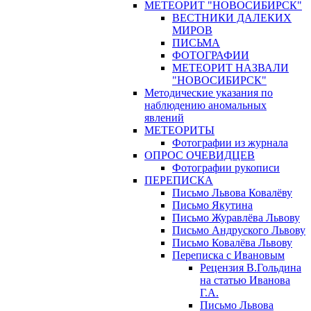
МЕТЕОРИТ "НОВОСИБИРСК"
ВЕСТНИКИ ДАЛЕКИХ
МИРОВ
ПИСЬМА
ФОТОГРАФИИ
МЕТЕОРИТ НАЗВАЛИ
"НОВОСИБИРСК"
Методические указания по
наблюдению аномальных
явлений
МЕТЕОРИТЫ
Фотографии из журнала
ОПРОС ОЧЕВИДЦЕВ
Фотографии рукописи
ПЕРЕПИСКА
Письмо Львова Ковалёву
Письмо Якутина
Письмо Журавлёва Львову
Письмо Андруского Львову
Письмо Ковалёва Львову
Переписка с Ивановым
Рецензия В.Гольдина
на статью Иванова
Г.А.
Письмо Львова