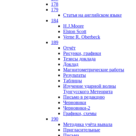
178
179
Статья на английском языке
184
H.J.Moore
Elston Scott
Verne R. Oberbeck
189
Отчёт
Рисунки, графики
Тезисы доклада
Доклад
Магнитометрические работы
Результаты
Таблицы
Изучение ударной волны
Тунгусского Метеорита
Письмо в редакцию
Черновики
Черновики-2
Графики, схемы
190
Методика учёта вывала
Пригласительные
Письма