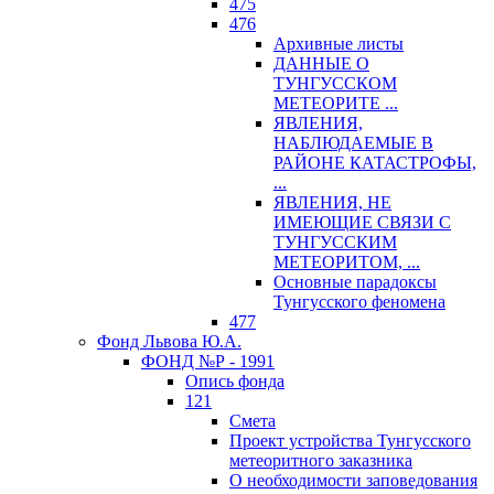
475
476
Архивные листы
ДАННЫЕ О
ТУНГУССКОМ
МЕТЕОРИТЕ ...
ЯВЛЕНИЯ,
НАБЛЮДАЕМЫЕ В
РАЙОНЕ КАТАСТРОФЫ,
...
ЯВЛЕНИЯ, НЕ
ИМЕЮЩИЕ СВЯЗИ С
ТУНГУССКИМ
МЕТЕОРИТОМ, ...
Основные парадоксы
Тунгусского феномена
477
Фонд Львова Ю.А.
ФОНД №Р - 1991
Опись фонда
121
Смета
Проект устройства Тунгусского
метеоритного заказника
О необходимости заповедования