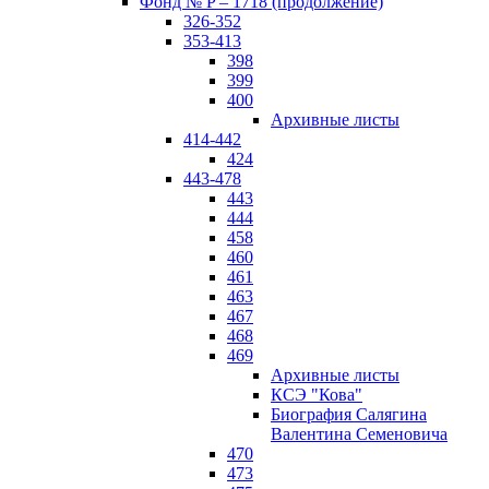
Фонд № P – 1718 (продолжение)
326-352
353-413
398
399
400
Архивные листы
414-442
424
443-478
443
444
458
460
461
463
467
468
469
Архивные листы
КСЭ "Кова"
Биография Салягина
Валентина Семеновича
470
473