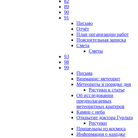
82
89
90
91
Письмо
Отчёт
План организации работ
Пояснительная записка
Смета
Сметы
93
98
99
Письма
Внимание: метеорит
Метеориты в порядке дня
Рисунки к статье
Об исследовании
предполагаемых
метеоритных кратеров
Камни с неба
Открытие доктора Гурльта
Рисунки
Пришельцы из космоса
Информация о находке