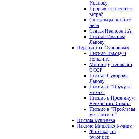
Иванову
Прорыв солнечного
ветра?
Скитальцы чистого
неба
Статья Иванова Г.А.
Письмо Иванова
Львову
Переписка с Суворовым
Письмо Львову и
Гольдину
Министру геологии
СССР
Письмо Суворова
Львову
Письмо в "Науку и
жизнь"
Письмо в Президиум
Верховного Совета
Письмо в "Проблемы
меторитики"
Письма Кушелева
Письмо Мищенко Кулику
Фотографии
рукописи