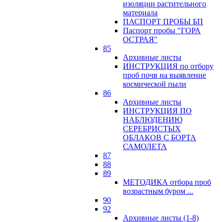
изоляции растительного
материала
ПАСПОРТ ПРОБЫ БП
Паспорт пробы "ГОРА
ОСТРАЯ"
85
Архивные листы
ИНСТРУКЦИЯ по отбору
проб почв на выявление
космической пыли
86
Архивные листы
ИНСТРУКЦИЯ ПО
НАБЛЮДЕНИЮ
СЕРЕБРИСТЫХ
ОБЛАКОВ С БОРТА
САМОЛЕТА
87
88
89
МЕТОДИКА отбора проб
возрастным буром ...
90
92
Архивные листы (1-8)