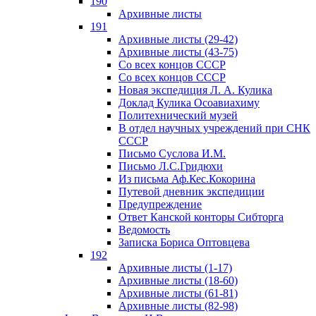
190
Архивные листы
191
Архивные листы (29-42)
Архивные листы (43-75)
Со всех концов СССР
Со всех концов СССР
Новая экспедиция Л. А. Кулика
Доклад Кулика Осоавиахиму
Политехнический музей
В отдел научных учреждений при СНК
СССР
Письмо Суслова И.М.
Письмо Л.С.Гридюхи
Из письма Аф.Кес.Кокорина
Путевой дневник экспедиции
Предупреждение
Ответ Канской конторы Сибторга
Ведомость
Записка Бориса Оптовцева
192
Архивные листы (1-17)
Архивные листы (18-60)
Архивные листы (61-81)
Архивные листы (82-98)