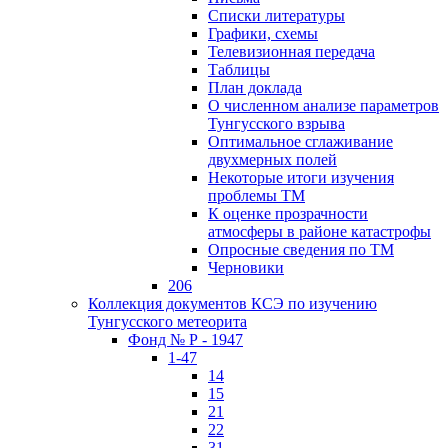
Списки литературы
Графики, схемы
Телевизионная передача
Таблицы
План доклада
О численном анализе параметров
Тунгусского взрыва
Оптимальное сглаживание
двухмерных полей
Некоторые итоги изучения
проблемы ТМ
К оценке прозрачности
атмосферы в районе катастрофы
Опросные сведения по ТМ
Черновики
206
Коллекция документов КСЭ по изучению
Тунгусского метеорита
Фонд № Р - 1947
1-47
14
15
21
22
31