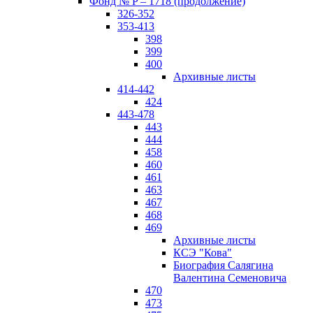
Фонд № P – 1718 (продолжение)
326-352
353-413
398
399
400
Архивные листы
414-442
424
443-478
443
444
458
460
461
463
467
468
469
Архивные листы
КСЭ "Кова"
Биография Салягина
Валентина Семеновича
470
473