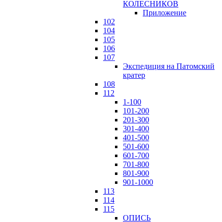
КОЛЕСНИКОВ
Приложение
102
104
105
106
107
Экспедиция на Патомский
кратер
108
112
1-100
101-200
201-300
301-400
401-500
501-600
601-700
701-800
801-900
901-1000
113
114
115
ОПИСЬ