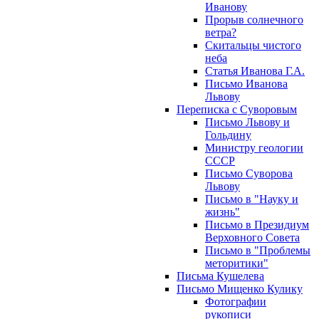
Иванову
Прорыв солнечного
ветра?
Скитальцы чистого
неба
Статья Иванова Г.А.
Письмо Иванова
Львову
Переписка с Суворовым
Письмо Львову и
Гольдину
Министру геологии
СССР
Письмо Суворова
Львову
Письмо в "Науку и
жизнь"
Письмо в Президиум
Верховного Совета
Письмо в "Проблемы
меторитики"
Письма Кушелева
Письмо Мищенко Кулику
Фотографии
рукописи