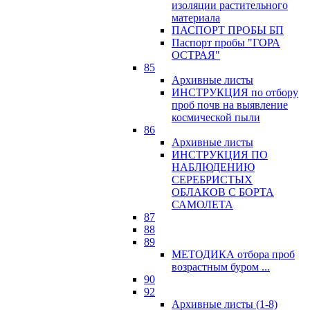
изоляции растительного
материала
ПАСПОРТ ПРОБЫ БП
Паспорт пробы "ГОРА
ОСТРАЯ"
85
Архивные листы
ИНСТРУКЦИЯ по отбору
проб почв на выявление
космической пыли
86
Архивные листы
ИНСТРУКЦИЯ ПО
НАБЛЮДЕНИЮ
СЕРЕБРИСТЫХ
ОБЛАКОВ С БОРТА
САМОЛЕТА
87
88
89
МЕТОДИКА отбора проб
возрастным буром ...
90
92
Архивные листы (1-8)