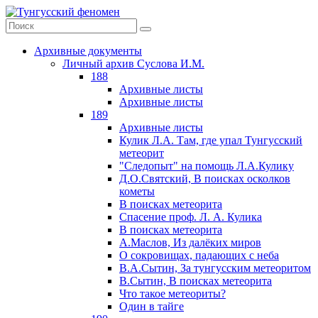
Архивные документы
Личный архив Суслова И.М.
188
Архивные листы
Архивные листы
189
Архивные листы
Кулик Л.А. Там, где упал Тунгусский
метеорит
"Следопыт" на помощь Л.А.Кулику
Д.О.Святский, В поисках осколков
кометы
В поисках метеорита
Спасение проф. Л. А. Кулика
В поисках метеорита
А.Маслов, Из далёких миров
О сокровищах, падающих с неба
В.А.Сытин, За тунгусским метеоритом
В.Сытин, В поисках метеорита
Что такое метеориты?
Один в тайге