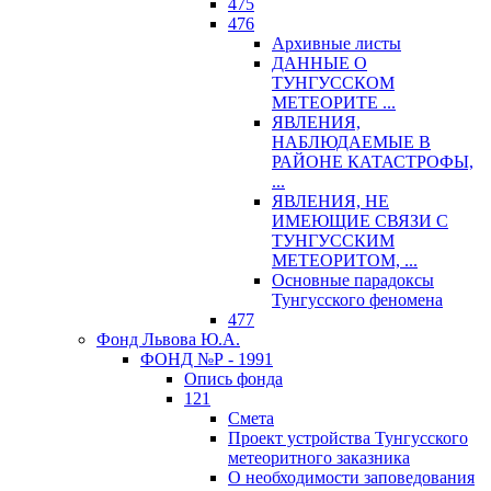
475
476
Архивные листы
ДАННЫЕ О
ТУНГУССКОМ
МЕТЕОРИТЕ ...
ЯВЛЕНИЯ,
НАБЛЮДАЕМЫЕ В
РАЙОНЕ КАТАСТРОФЫ,
...
ЯВЛЕНИЯ, НЕ
ИМЕЮЩИЕ СВЯЗИ С
ТУНГУССКИМ
МЕТЕОРИТОМ, ...
Основные парадоксы
Тунгусского феномена
477
Фонд Львова Ю.А.
ФОНД №Р - 1991
Опись фонда
121
Смета
Проект устройства Тунгусского
метеоритного заказника
О необходимости заповедования