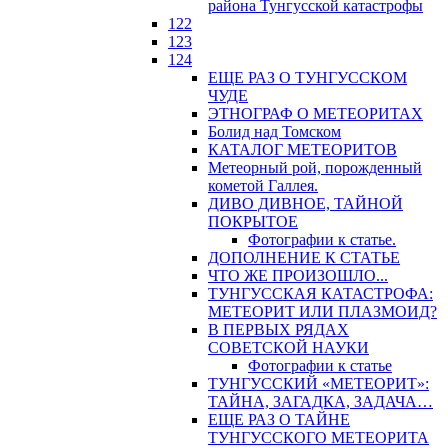
района Тунгусской катастрофы
122
123
124
ЕЩЕ РАЗ О ТУНГУССКОМ
ЧУДЕ
ЭТНОГРАФ О МЕТЕОРИТАХ
Болид над Томском
КАТАЛОГ МЕТЕОРИТОВ
Метеорный рой, порожденный
кометой Галлея.
ДИВО ДИВНОЕ, ТАЙНОЙ
ПОКРЫТОЕ
Фотографии к статье.
ДОПОЛНЕНИЕ К СТАТЬЕ
ЧТО ЖЕ ПРОИЗОШЛО...
ТУНГУССКАЯ КАТАСТРОФА:
МЕТЕОРИТ ИЛИ ПЛАЗМОИД?
В ПЕРВЫХ РЯДАХ
СОВЕТСКОЙ НАУКИ
Фотографии к статье
ТУНГУССКИЙ «МЕТЕОРИТ»:
ТАЙНА, ЗАГАДКА, ЗАДАЧА…
ЕЩЕ РАЗ О ТАЙНЕ
ТУНГУССКОГО МЕТЕОРИТА