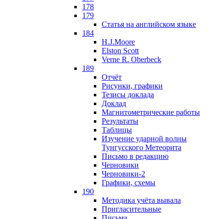
178
179
Статья на английском языке
184
H.J.Moore
Elston Scott
Verne R. Oberbeck
189
Отчёт
Рисунки, графики
Тезисы доклада
Доклад
Магнитометрические работы
Результаты
Таблицы
Изучение ударной волны
Тунгусского Метеорита
Письмо в редакцию
Черновики
Черновики-2
Графики, схемы
190
Методика учёта вывала
Пригласительные
Письма