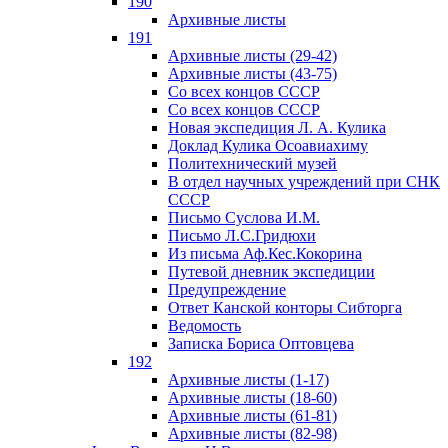
190
Архивные листы
191
Архивные листы (29-42)
Архивные листы (43-75)
Со всех концов СССР
Со всех концов СССР
Новая экспедиция Л. А. Кулика
Доклад Кулика Осоавиахиму
Политехнический музей
В отдел научных учреждений при СНК
СССР
Письмо Суслова И.М.
Письмо Л.С.Гридюхи
Из письма Аф.Кес.Кокорина
Путевой дневник экспедиции
Предупреждение
Ответ Канской конторы Сибторга
Ведомость
Записка Бориса Оптовцева
192
Архивные листы (1-17)
Архивные листы (18-60)
Архивные листы (61-81)
Архивные листы (82-98)