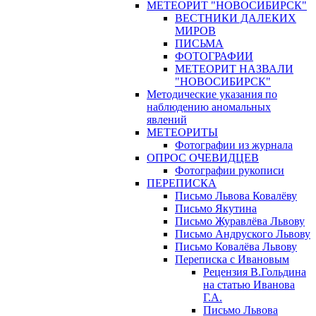
МЕТЕОРИТ "НОВОСИБИРСК"
ВЕСТНИКИ ДАЛЕКИХ
МИРОВ
ПИСЬМА
ФОТОГРАФИИ
МЕТЕОРИТ НАЗВАЛИ
"НОВОСИБИРСК"
Методические указания по
наблюдению аномальных
явлений
МЕТЕОРИТЫ
Фотографии из журнала
ОПРОС ОЧЕВИДЦЕВ
Фотографии рукописи
ПЕРЕПИСКА
Письмо Львова Ковалёву
Письмо Якутина
Письмо Журавлёва Львову
Письмо Андруского Львову
Письмо Ковалёва Львову
Переписка с Ивановым
Рецензия В.Гольдина
на статью Иванова
Г.А.
Письмо Львова