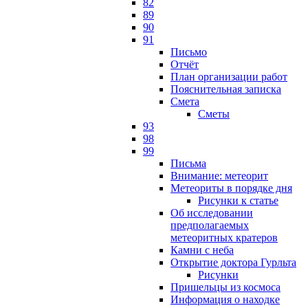
82
89
90
91
Письмо
Отчёт
План организации работ
Пояснительная записка
Смета
Сметы
93
98
99
Письма
Внимание: метеорит
Метеориты в порядке дня
Рисунки к статье
Об исследовании
предполагаемых
метеоритных кратеров
Камни с неба
Открытие доктора Гурльта
Рисунки
Пришельцы из космоса
Информация о находке