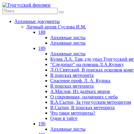
Архивные документы
Личный архив Суслова И.М.
188
Архивные листы
Архивные листы
189
Архивные листы
Кулик Л.А. Там, где упал Тунгусский м
"Следопыт" на помощь Л.А.Кулику
Д.О.Святский, В поисках осколков коме
В поисках метеорита
Спасение проф. Л. А. Кулика
В поисках метеорита
А.Маслов, Из далёких миров
О сокровищах, падающих с неба
В.А.Сытин, За тунгусским метеоритом
В.Сытин, В поисках метеорита
Что такое метеориты?
Один в тайге
190
Архивные листы