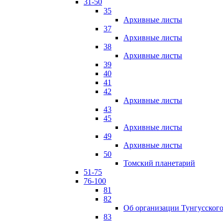
31-50
35
Архивные листы
37
Архивные листы
38
Архивные листы
39
40
41
42
Архивные листы
43
45
Архивные листы
49
Архивные листы
50
Томский планетарий
51-75
76-100
81
82
Об организации Тунгусского
83