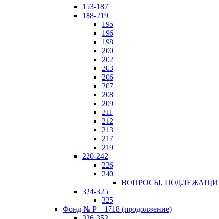
153-187
188-219
195
196
198
200
202
203
206
207
208
209
211
212
213
217
219
220-242
226
240
ВОПРОСЫ, ПОДЛЕЖАЩИЕ 
324-325
325
Фонд № P – 1718 (продолжение)
326-352