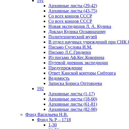
191
Архивные листы (29-42)
Архивные листы (43-75)
Со всех концов СССР
Со всех концов СССР
Новая экспедиция Л. А. Кулика
Доклад Кулика Осоавиахиму
Политехнический музей
В отдел научных учреждений при СНК
Письмо Суслова И.М.
Письмо Л.С.Гридюхи
Из письма Аф.Кес.Кокорина
Путевой дневник экспедиции
Предупреждение
Ответ Канской конторы Сибторга
Ведомость
Записка Бориса Оптовцева
192
Архивные листы (1-17)
Архивные листы (18-60)
Архивные листы (61-81)
Архивные листы (82-98)
Фонд Васильева Н.В.
Фонд № Р – 1718
1-30