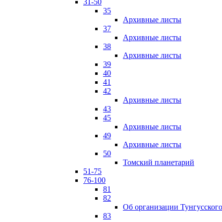
31-50
35
Архивные листы
37
Архивные листы
38
Архивные листы
39
40
41
42
Архивные листы
43
45
Архивные листы
49
Архивные листы
50
Томский планетарий
51-75
76-100
81
82
Об организации Тунгусского
83