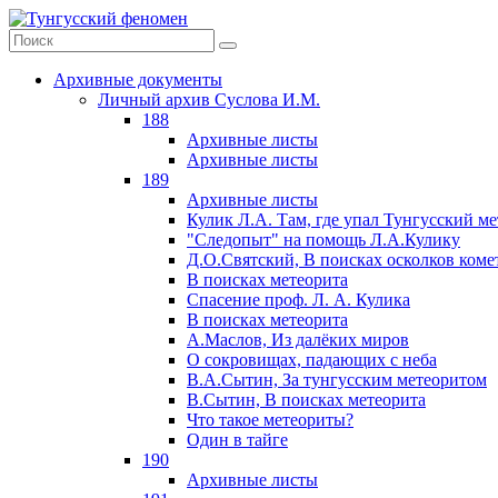
Архивные документы
Личный архив Суслова И.М.
188
Архивные листы
Архивные листы
189
Архивные листы
Кулик Л.А. Там, где упал Тунгусский м
"Следопыт" на помощь Л.А.Кулику
Д.О.Святский, В поисках осколков коме
В поисках метеорита
Спасение проф. Л. А. Кулика
В поисках метеорита
А.Маслов, Из далёких миров
О сокровищах, падающих с неба
В.А.Сытин, За тунгусским метеоритом
В.Сытин, В поисках метеорита
Что такое метеориты?
Один в тайге
190
Архивные листы