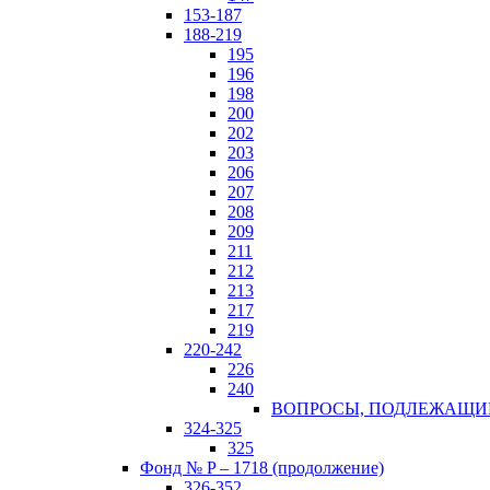
153-187
188-219
195
196
198
200
202
203
206
207
208
209
211
212
213
217
219
220-242
226
240
ВОПРОСЫ, ПОДЛЕЖАЩИЕ 
324-325
325
Фонд № P – 1718 (продолжение)
326-352