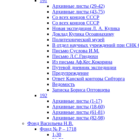
191
Архивные листы (29-42)
Архивные листы (43-75)
Со всех концов СССР
Со всех концов СССР
Новая экспедиция Л. А. Кулика
Доклад Кулика Осоавиахиму
Политехнический музей
В отдел научных учреждений при СНК
Письмо Суслова И.М.
Письмо Л.С.Гридюхи
Из письма Аф.Кес.Кокорина
Путевой дневник экспедиции
Предупреждение
Ответ Канской конторы Сибторга
Ведомость
Записка Бориса Оптовцева
192
Архивные листы (1-17)
Архивные листы (18-60)
Архивные листы (61-81)
Архивные листы (82-98)
Фонд Васильева Н.В.
Фонд № Р – 1718
1-30