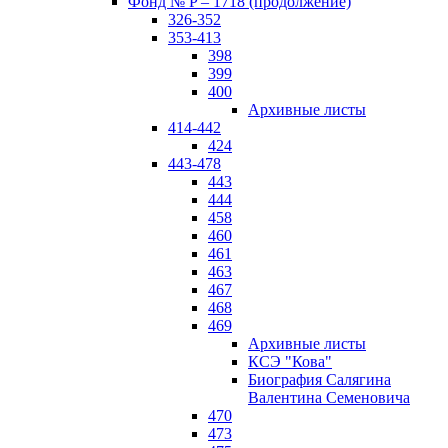
Фонд № P – 1718 (продолжение)
326-352
353-413
398
399
400
Архивные листы
414-442
424
443-478
443
444
458
460
461
463
467
468
469
Архивные листы
КСЭ "Кова"
Биография Салягина
Валентина Семеновича
470
473