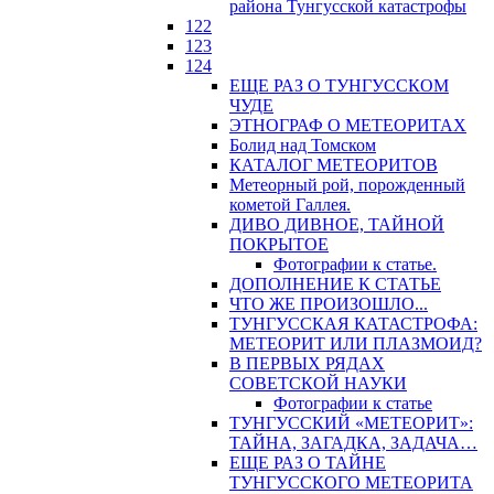
района Тунгусской катастрофы
122
123
124
ЕЩЕ РАЗ О ТУНГУССКОМ
ЧУДЕ
ЭТНОГРАФ О МЕТЕОРИТАХ
Болид над Томском
КАТАЛОГ МЕТЕОРИТОВ
Метеорный рой, порожденный
кометой Галлея.
ДИВО ДИВНОЕ, ТАЙНОЙ
ПОКРЫТОЕ
Фотографии к статье.
ДОПОЛНЕНИЕ К СТАТЬЕ
ЧТО ЖЕ ПРОИЗОШЛО...
ТУНГУССКАЯ КАТАСТРОФА:
МЕТЕОРИТ ИЛИ ПЛАЗМОИД?
В ПЕРВЫХ РЯДАХ
СОВЕТСКОЙ НАУКИ
Фотографии к статье
ТУНГУССКИЙ «МЕТЕОРИТ»:
ТАЙНА, ЗАГАДКА, ЗАДАЧА…
ЕЩЕ РАЗ О ТАЙНЕ
ТУНГУССКОГО МЕТЕОРИТА