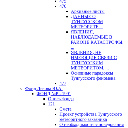
475
476
Архивные листы
ДАННЫЕ О
ТУНГУССКОМ
МЕТЕОРИТЕ ...
ЯВЛЕНИЯ,
НАБЛЮДАЕМЫЕ В
РАЙОНЕ КАТАСТРОФЫ,
...
ЯВЛЕНИЯ, НЕ
ИМЕЮЩИЕ СВЯЗИ С
ТУНГУССКИМ
МЕТЕОРИТОМ, ...
Основные парадоксы
Тунгусского феномена
477
Фонд Львова Ю.А.
ФОНД №Р - 1991
Опись фонда
121
Смета
Проект устройства Тунгусского
метеоритного заказника
О необходимости заповедования