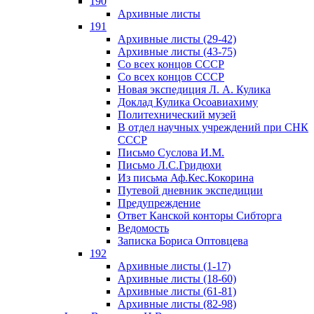
190
Архивные листы
191
Архивные листы (29-42)
Архивные листы (43-75)
Со всех концов СССР
Со всех концов СССР
Новая экспедиция Л. А. Кулика
Доклад Кулика Осоавиахиму
Политехнический музей
В отдел научных учреждений при СНК
СССР
Письмо Суслова И.М.
Письмо Л.С.Гридюхи
Из письма Аф.Кес.Кокорина
Путевой дневник экспедиции
Предупреждение
Ответ Канской конторы Сибторга
Ведомость
Записка Бориса Оптовцева
192
Архивные листы (1-17)
Архивные листы (18-60)
Архивные листы (61-81)
Архивные листы (82-98)