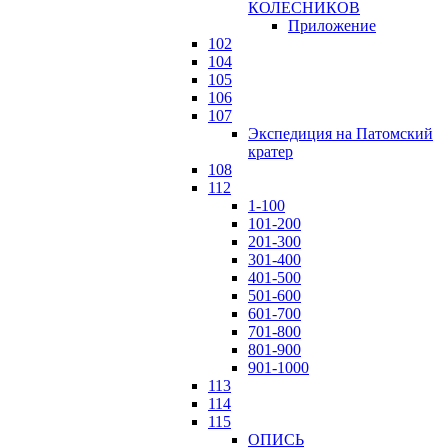
КОЛЕСНИКОВ
Приложение
102
104
105
106
107
Экспедиция на Патомский
кратер
108
112
1-100
101-200
201-300
301-400
401-500
501-600
601-700
701-800
801-900
901-1000
113
114
115
ОПИСЬ