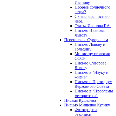
Иванову
Прорыв солнечного
ветра?
Скитальцы чистого
неба
Статья Иванова Г.А.
Письмо Иванова
Львову
Переписка с Суворовым
Письмо Львову и
Гольдину
Министру геологии
СССР
Письмо Суворова
Львову
Письмо в "Науку и
жизнь"
Письмо в Президиум
Верховного Совета
Письмо в "Проблемы
меторитики"
Письма Кушелева
Письмо Мищенко Кулику
Фотографии
рукописи