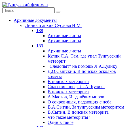
Архивные документы
Личный архив Суслова И.М.
188
Архивные листы
Архивные листы
189
Архивные листы
Кулик Л.А. Там, где упал Тунгусский
метеорит
"Следопыт" на помощь Л.А.Кулику
Д.О.Святский, В поисках осколков
кометы
В поисках метеорита
Спасение проф. Л. А. Кулика
В поисках метеорита
А.Маслов, Из далёких миров
О сокровищах, падающих с неба
В.А.Сытин, За тунгусским метеоритом
В.Сытин, В поисках метеорита
Что такое метеориты?
Один в тайге