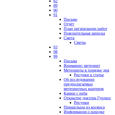
82
89
90
91
Письмо
Отчёт
План организации работ
Пояснительная записка
Смета
Сметы
93
98
99
Письма
Внимание: метеорит
Метеориты в порядке дня
Рисунки к статье
Об исследовании
предполагаемых
метеоритных кратеров
Камни с неба
Открытие доктора Гурльта
Рисунки
Пришельцы из космоса
Информация о находке