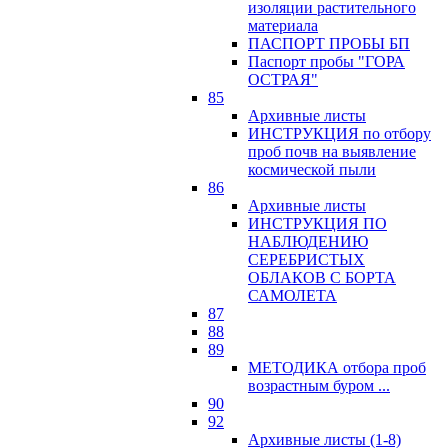
изоляции растительного
материала
ПАСПОРТ ПРОБЫ БП
Паспорт пробы "ГОРА
ОСТРАЯ"
85
Архивные листы
ИНСТРУКЦИЯ по отбору
проб почв на выявление
космической пыли
86
Архивные листы
ИНСТРУКЦИЯ ПО
НАБЛЮДЕНИЮ
СЕРЕБРИСТЫХ
ОБЛАКОВ С БОРТА
САМОЛЕТА
87
88
89
МЕТОДИКА отбора проб
возрастным буром ...
90
92
Архивные листы (1-8)