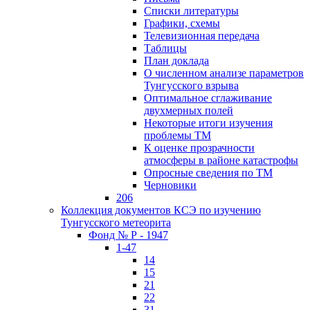
Списки литературы
Графики, схемы
Телевизионная передача
Таблицы
План доклада
О численном анализе параметров
Тунгусского взрыва
Оптимальное сглаживание
двухмерных полей
Некоторые итоги изучения
проблемы ТМ
К оценке прозрачности
атмосферы в районе катастрофы
Опросные сведения по ТМ
Черновики
206
Коллекция документов КСЭ по изучению
Тунгусского метеорита
Фонд № Р - 1947
1-47
14
15
21
22
31