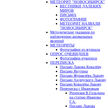
МЕТЕОРИТ "НОВОСИБИРСК"
ВЕСТНИКИ ДАЛЕКИХ
МИРОВ
ПИСЬМА
ФОТОГРАФИИ
МЕТЕОРИТ НАЗВАЛИ
"НОВОСИБИРСК"
Методические указания по
наблюдению аномальных
явлений
МЕТЕОРИТЫ
Фотографии из журнала
ОПРОС ОЧЕВИДЦЕВ
Фотографии рукописи
ПЕРЕПИСКА
Письмо Львова Ковалёву
Письмо Якутина
Письмо Журавлёва Львову
Письмо Андруского Львову
Письмо Ковалёва Львову
Переписка с Ивановым
Рецензия В.Гольдина
на статью Иванова
Г.А.
Письмо Львова