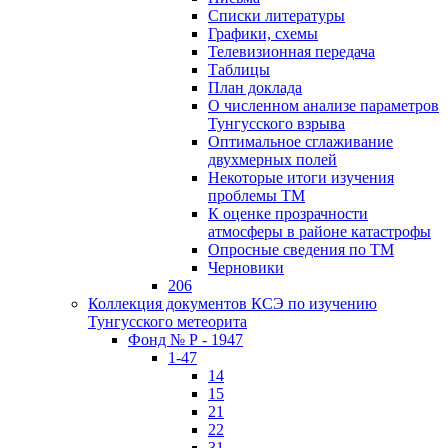
Списки литературы
Графики, схемы
Телевизионная передача
Таблицы
План доклада
О численном анализе параметров
Тунгусского взрыва
Оптимальное сглаживание
двухмерных полей
Некоторые итоги изучения
проблемы ТМ
К оценке прозрачности
атмосферы в районе катастрофы
Опросные сведения по ТМ
Черновики
206
Коллекция документов КСЭ по изучению
Тунгусского метеорита
Фонд № Р - 1947
1-47
14
15
21
22
31