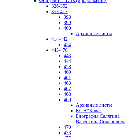
Фонд № P – 1718 (продолжение)
326-352
353-413
398
399
400
Архивные листы
414-442
424
443-478
443
444
458
460
461
463
467
468
469
Архивные листы
КСЭ "Кова"
Биография Салягина
Валентина Семеновича
470
473