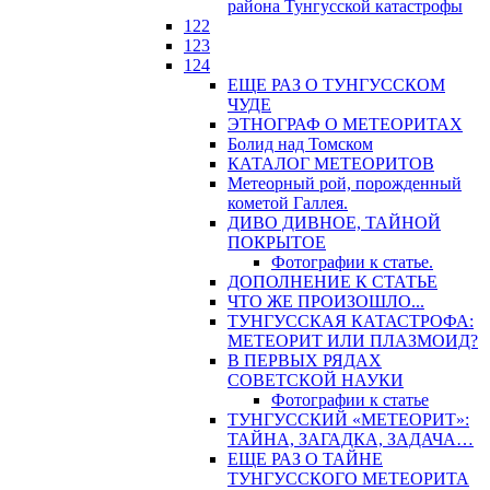
района Тунгусской катастрофы
122
123
124
ЕЩЕ РАЗ О ТУНГУССКОМ
ЧУДЕ
ЭТНОГРАФ О МЕТЕОРИТАХ
Болид над Томском
КАТАЛОГ МЕТЕОРИТОВ
Метеорный рой, порожденный
кометой Галлея.
ДИВО ДИВНОЕ, ТАЙНОЙ
ПОКРЫТОЕ
Фотографии к статье.
ДОПОЛНЕНИЕ К СТАТЬЕ
ЧТО ЖЕ ПРОИЗОШЛО...
ТУНГУССКАЯ КАТАСТРОФА:
МЕТЕОРИТ ИЛИ ПЛАЗМОИД?
В ПЕРВЫХ РЯДАХ
СОВЕТСКОЙ НАУКИ
Фотографии к статье
ТУНГУССКИЙ «МЕТЕОРИТ»:
ТАЙНА, ЗАГАДКА, ЗАДАЧА…
ЕЩЕ РАЗ О ТАЙНЕ
ТУНГУССКОГО МЕТЕОРИТА