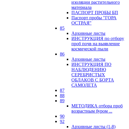
изоляции растительного
материала
ПАСПОРТ ПРОБЫ БП
Паспорт пробы "ГОРА
ОСТРАЯ"
85
Архивные листы
ИНСТРУКЦИЯ по отбору
проб почв на выявление
космической пыли
86
Архивные листы
ИНСТРУКЦИЯ ПО
НАБЛЮДЕНИЮ
СЕРЕБРИСТЫХ
ОБЛАКОВ С БОРТА
САМОЛЕТА
87
88
89
МЕТОДИКА отбора проб
возрастным буром ...
90
92
Архивные листы (1-8)