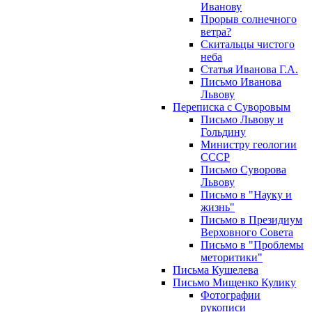
Иванову
Прорыв солнечного
ветра?
Скитальцы чистого
неба
Статья Иванова Г.А.
Письмо Иванова
Львову
Переписка с Суворовым
Письмо Львову и
Гольдину
Министру геологии
СССР
Письмо Суворова
Львову
Письмо в "Науку и
жизнь"
Письмо в Президиум
Верховного Совета
Письмо в "Проблемы
меторитики"
Письма Кушелева
Письмо Мищенко Кулику
Фотографии
рукописи