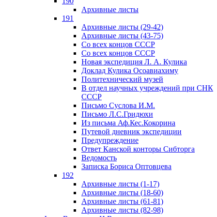
190
Архивные листы
191
Архивные листы (29-42)
Архивные листы (43-75)
Со всех концов СССР
Со всех концов СССР
Новая экспедиция Л. А. Кулика
Доклад Кулика Осоавиахиму
Политехнический музей
В отдел научных учреждений при СНК
СССР
Письмо Суслова И.М.
Письмо Л.С.Гридюхи
Из письма Аф.Кес.Кокорина
Путевой дневник экспедиции
Предупреждение
Ответ Канской конторы Сибторга
Ведомость
Записка Бориса Оптовцева
192
Архивные листы (1-17)
Архивные листы (18-60)
Архивные листы (61-81)
Архивные листы (82-98)