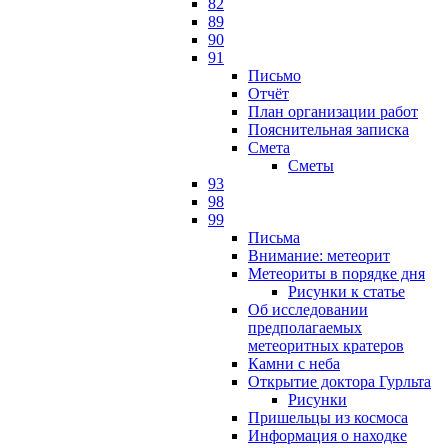
82
89
90
91
Письмо
Отчёт
План организации работ
Пояснительная записка
Смета
Сметы
93
98
99
Письма
Внимание: метеорит
Метеориты в порядке дня
Рисунки к статье
Об исследовании
предполагаемых
метеоритных кратеров
Камни с неба
Открытие доктора Гурльта
Рисунки
Пришельцы из космоса
Информация о находке