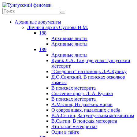
Архивные документы
Личный архив Суслова И.М.
188
Архивные листы
Архивные листы
189
Архивные листы
Кулик Л.А. Там, где упал Тунгусский
метеорит
"Следопыт" на помощь Л.А.Кулику
Д.О.Святский, В поисках осколков
кометы
В поисках метеорита
Спасение проф. Л. А. Кулика
В поисках метеорита
А.Маслов, Из далёких миров
О сокровищах, падающих с неба
В.А.Сытин, За тунгусским метеоритом
В.Сытин, В поисках метеорита
Что такое метеориты?
Один в тайге