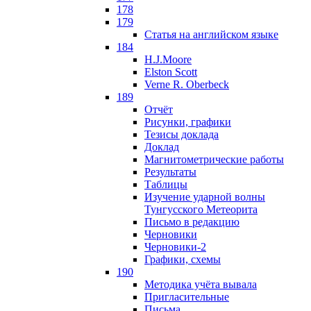
178
179
Статья на английском языке
184
H.J.Moore
Elston Scott
Verne R. Oberbeck
189
Отчёт
Рисунки, графики
Тезисы доклада
Доклад
Магнитометрические работы
Результаты
Таблицы
Изучение ударной волны
Тунгусского Метеорита
Письмо в редакцию
Черновики
Черновики-2
Графики, схемы
190
Методика учёта вывала
Пригласительные
Письма