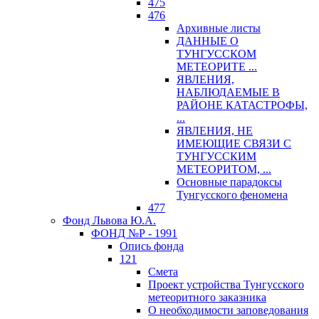
475
476
Архивные листы
ДАННЫЕ О
ТУНГУССКОМ
МЕТЕОРИТЕ ...
ЯВЛЕНИЯ,
НАБЛЮДАЕМЫЕ В
РАЙОНЕ КАТАСТРОФЫ,
...
ЯВЛЕНИЯ, НЕ
ИМЕЮЩИЕ СВЯЗИ С
ТУНГУССКИМ
МЕТЕОРИТОМ, ...
Основные парадоксы
Тунгусского феномена
477
Фонд Львова Ю.А.
ФОНД №Р - 1991
Опись фонда
121
Смета
Проект устройства Тунгусского
метеоритного заказника
О необходимости заповедования