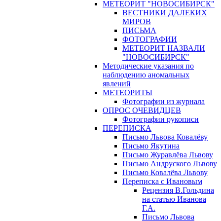
МЕТЕОРИТ "НОВОСИБИРСК"
ВЕСТНИКИ ДАЛЕКИХ
МИРОВ
ПИСЬМА
ФОТОГРАФИИ
МЕТЕОРИТ НАЗВАЛИ
"НОВОСИБИРСК"
Методические указания по
наблюдению аномальных
явлений
МЕТЕОРИТЫ
Фотографии из журнала
ОПРОС ОЧЕВИДЦЕВ
Фотографии рукописи
ПЕРЕПИСКА
Письмо Львова Ковалёву
Письмо Якутина
Письмо Журавлёва Львову
Письмо Андруского Львову
Письмо Ковалёва Львову
Переписка с Ивановым
Рецензия В.Гольдина
на статью Иванова
Г.А.
Письмо Львова