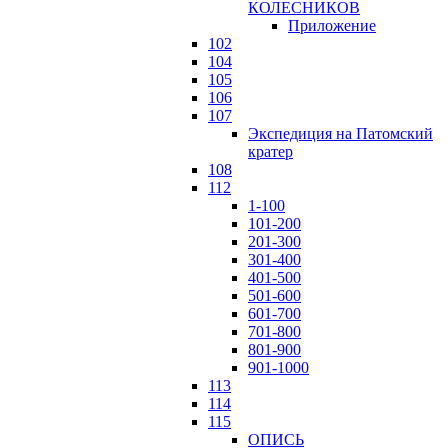
КОЛЕСНИКОВ
Приложение
102
104
105
106
107
Экспедиция на Патомский
кратер
108
112
1-100
101-200
201-300
301-400
401-500
501-600
601-700
701-800
801-900
901-1000
113
114
115
ОПИСЬ