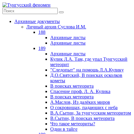
Архивные документы
Личный архив Суслова И.М.
188
Архивные листы
Архивные листы
189
Архивные листы
Кулик Л.А. Там, где упал Тунгусский
метеорит
"Следопыт" на помощь Л.А.Кулику
Д.О.Святский, В поисках осколков
кометы
В поисках метеорита
Спасение проф. Л. А. Кулика
В поисках метеорита
А.Маслов, Из далёких миров
О сокровищах, падающих с неба
В.А.Сытин, За тунгусским метеоритом
В.Сытин, В поисках метеорита
Что такое метеориты?
Один в тайге