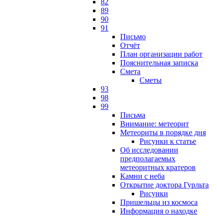
82
89
90
91
Письмо
Отчёт
План организации работ
Пояснительная записка
Смета
Сметы
93
98
99
Письма
Внимание: метеорит
Метеориты в порядке дня
Рисунки к статье
Об исследовании
предполагаемых
метеоритных кратеров
Камни с неба
Открытие доктора Гурльта
Рисунки
Пришельцы из космоса
Информация о находке