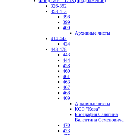
Фонд № P – 1718 (продолжение)
326-352
353-413
398
399
400
Архивные листы
414-442
424
443-478
443
444
458
460
461
463
467
468
469
Архивные листы
КСЭ "Кова"
Биография Салягина
Валентина Семеновича
470
473