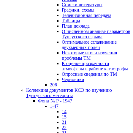
Списки литературы
Графики, схемы
Телевизионная передача
Таблицы
План доклада
О численном анализе параметров
Тунгусского взрыва
Оптимальное сглаживание
двухмерных полей
Некоторые итоги изучения
проблемы ТМ
К оценке прозрачности
атмосферы в районе катастрофы
Опросные сведения по ТМ
Черновики
206
Коллекция документов КСЭ по изучению
Тунгусского метеорита
Фонд № Р - 1947
1-47
14
15
21
22
31