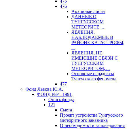
475
476
Архивные листы
ДАННЫЕ О
ТУНГУССКОМ
МЕТЕОРИТЕ ...
ЯВЛЕНИЯ,
НАБЛЮДАЕМЫЕ В
РАЙОНЕ КАТАСТРОФЫ,
...
ЯВЛЕНИЯ, НЕ
ИМЕЮЩИЕ СВЯЗИ С
ТУНГУССКИМ
МЕТЕОРИТОМ, ...
Основные парадоксы
Тунгусского феномена
477
Фонд Львова Ю.А.
ФОНД №Р - 1991
Опись фонда
121
Смета
Проект устройства Тунгусского
метеоритного заказника
О необходимости заповедования