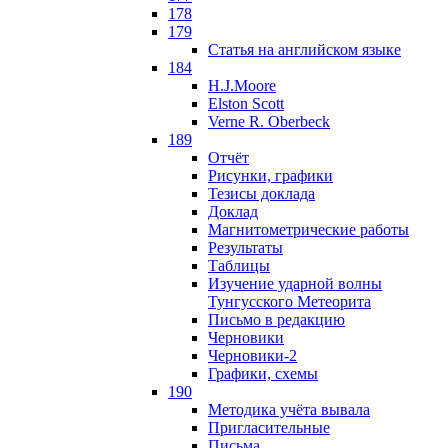
178
179
Статья на английском языке
184
H.J.Moore
Elston Scott
Verne R. Oberbeck
189
Отчёт
Рисунки, графики
Тезисы доклада
Доклад
Магнитометрические работы
Результаты
Таблицы
Изучение ударной волны
Тунгусского Метеорита
Письмо в редакцию
Черновики
Черновики-2
Графики, схемы
190
Методика учёта вывала
Пригласительные
Письма