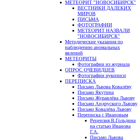
МЕТЕОРИТ "НОВОСИБИРСК"
ВЕСТНИКИ ДАЛЕКИХ
МИРОВ
ПИСЬМА
ФОТОГРАФИИ
МЕТЕОРИТ НАЗВАЛИ
"НОВОСИБИРСК"
Методические указания по
наблюдению аномальных
явлений
МЕТЕОРИТЫ
Фотографии из журнала
ОПРОС ОЧЕВИДЦЕВ
Фотографии рукописи
ПЕРЕПИСКА
Письмо Львова Ковалёву
Письмо Якутина
Письмо Журавлёва Львову
Письмо Андруского Львову
Письмо Ковалёва Львову
Переписка с Ивановым
Рецензия В.Гольдина
на статью Иванова
Г.А.
Письмо Львова