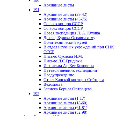
190
Архивные листы
191
Архивные листы (29-42)
Архивные листы (43-75)
Со всех концов СССР
Со всех концов СССР
Новая экспедиция Л. А. Кулика
Доклад Кулика Осоавиахиму
Политехнический музей
В отдел научных учреждений при СНК
СССР
Письмо Суслова И.М.
Письмо Л.С.Гридюхи
Из письма Аф.Кес.Кокорина
Путевой дневник экспедиции
Предупреждение
Ответ Канской конторы Сибторга
Ведомость
Записка Бориса Оптовцева
192
Архивные листы (1-17)
Архивные листы (18-60)
Архивные листы (61-81)
Архивные листы (82-98)