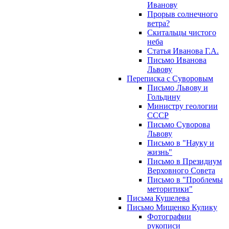
Иванову
Прорыв солнечного
ветра?
Скитальцы чистого
неба
Статья Иванова Г.А.
Письмо Иванова
Львову
Переписка с Суворовым
Письмо Львову и
Гольдину
Министру геологии
СССР
Письмо Суворова
Львову
Письмо в "Науку и
жизнь"
Письмо в Президиум
Верховного Совета
Письмо в "Проблемы
меторитики"
Письма Кушелева
Письмо Мищенко Кулику
Фотографии
рукописи