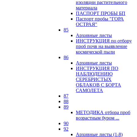
изоляции растительного
материала
ПАСПОРТ ПРОБЫ БП
Паспорт пробы "ГОРА
ОСТРАЯ"
85
Архивные листы
ИНСТРУКЦИЯ по отбору
проб почв на выявление
космической пыли
86
Архивные листы
ИНСТРУКЦИЯ ПО
НАБЛЮДЕНИЮ
СЕРЕБРИСТЫХ
ОБЛАКОВ С БОРТА
САМОЛЕТА
87
88
89
МЕТОДИКА отбора проб
возрастным буром ...
90
92
Архивные листы (1-8)