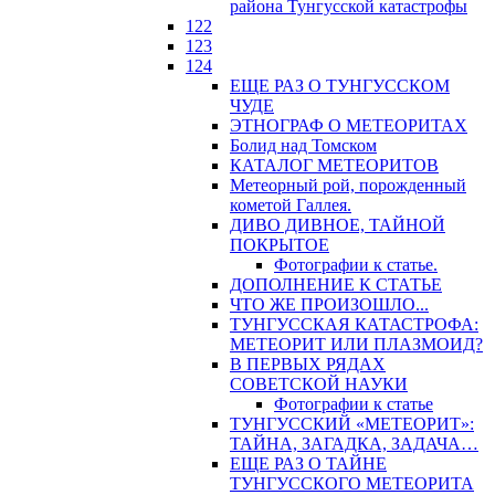
района Тунгусской катастрофы
122
123
124
ЕЩЕ РАЗ О ТУНГУССКОМ
ЧУДЕ
ЭТНОГРАФ О МЕТЕОРИТАХ
Болид над Томском
КАТАЛОГ МЕТЕОРИТОВ
Метеорный рой, порожденный
кометой Галлея.
ДИВО ДИВНОЕ, ТАЙНОЙ
ПОКРЫТОЕ
Фотографии к статье.
ДОПОЛНЕНИЕ К СТАТЬЕ
ЧТО ЖЕ ПРОИЗОШЛО...
ТУНГУССКАЯ КАТАСТРОФА:
МЕТЕОРИТ ИЛИ ПЛАЗМОИД?
В ПЕРВЫХ РЯДАХ
СОВЕТСКОЙ НАУКИ
Фотографии к статье
ТУНГУССКИЙ «МЕТЕОРИТ»:
ТАЙНА, ЗАГАДКА, ЗАДАЧА…
ЕЩЕ РАЗ О ТАЙНЕ
ТУНГУССКОГО МЕТЕОРИТА