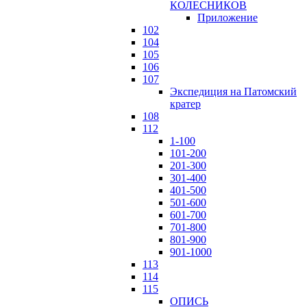
КОЛЕСНИКОВ
Приложение
102
104
105
106
107
Экспедиция на Патомский
кратер
108
112
1-100
101-200
201-300
301-400
401-500
501-600
601-700
701-800
801-900
901-1000
113
114
115
ОПИСЬ