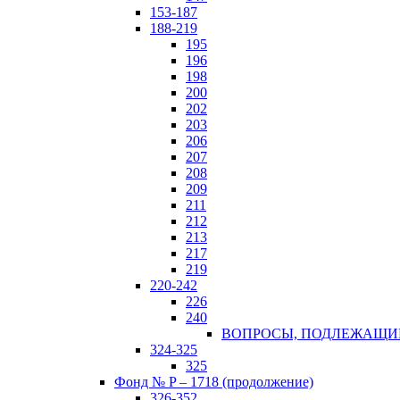
153-187
188-219
195
196
198
200
202
203
206
207
208
209
211
212
213
217
219
220-242
226
240
ВОПРОСЫ, ПОДЛЕЖАЩИЕ 
324-325
325
Фонд № P – 1718 (продолжение)
326-352