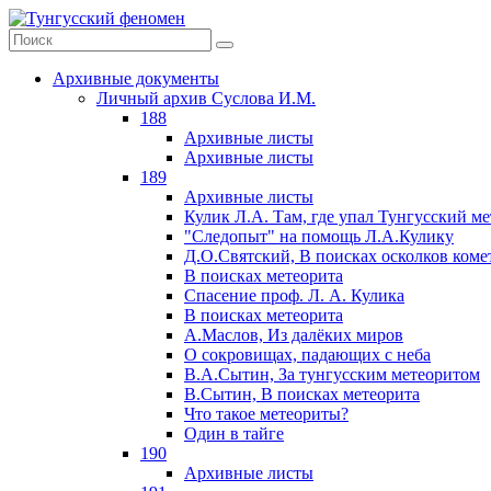
Архивные документы
Личный архив Суслова И.М.
188
Архивные листы
Архивные листы
189
Архивные листы
Кулик Л.А. Там, где упал Тунгусский м
"Следопыт" на помощь Л.А.Кулику
Д.О.Святский, В поисках осколков коме
В поисках метеорита
Спасение проф. Л. А. Кулика
В поисках метеорита
А.Маслов, Из далёких миров
О сокровищах, падающих с неба
В.А.Сытин, За тунгусским метеоритом
В.Сытин, В поисках метеорита
Что такое метеориты?
Один в тайге
190
Архивные листы