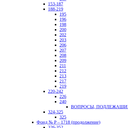
153-187
188-219
195
196
198
200
202
203
206
207
208
209
211
212
213
217
219
220-242
226
240
ВОПРОСЫ, ПОДЛЕЖАЩИЕ 
324-325
325
Фонд № P – 1718 (продолжение)
326-352