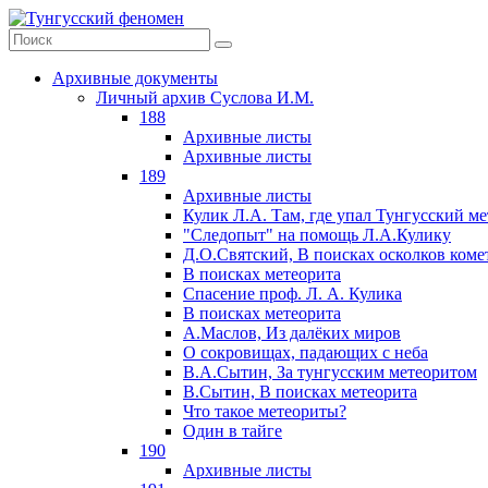
Архивные документы
Личный архив Суслова И.М.
188
Архивные листы
Архивные листы
189
Архивные листы
Кулик Л.А. Там, где упал Тунгусский м
"Следопыт" на помощь Л.А.Кулику
Д.О.Святский, В поисках осколков коме
В поисках метеорита
Спасение проф. Л. А. Кулика
В поисках метеорита
А.Маслов, Из далёких миров
О сокровищах, падающих с неба
В.А.Сытин, За тунгусским метеоритом
В.Сытин, В поисках метеорита
Что такое метеориты?
Один в тайге
190
Архивные листы