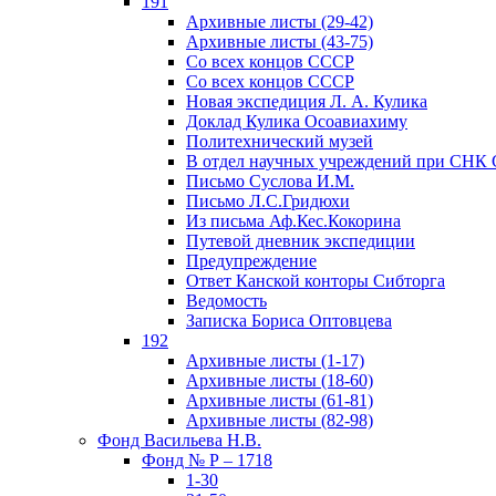
191
Архивные листы (29-42)
Архивные листы (43-75)
Со всех концов СССР
Со всех концов СССР
Новая экспедиция Л. А. Кулика
Доклад Кулика Осоавиахиму
Политехнический музей
В отдел научных учреждений при СНК
Письмо Суслова И.М.
Письмо Л.С.Гридюхи
Из письма Аф.Кес.Кокорина
Путевой дневник экспедиции
Предупреждение
Ответ Канской конторы Сибторга
Ведомость
Записка Бориса Оптовцева
192
Архивные листы (1-17)
Архивные листы (18-60)
Архивные листы (61-81)
Архивные листы (82-98)
Фонд Васильева Н.В.
Фонд № Р – 1718
1-30