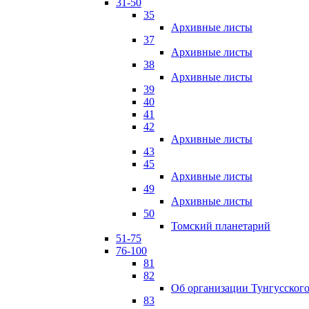
31-50
35
Архивные листы
37
Архивные листы
38
Архивные листы
39
40
41
42
Архивные листы
43
45
Архивные листы
49
Архивные листы
50
Томский планетарий
51-75
76-100
81
82
Об организации Тунгусского
83