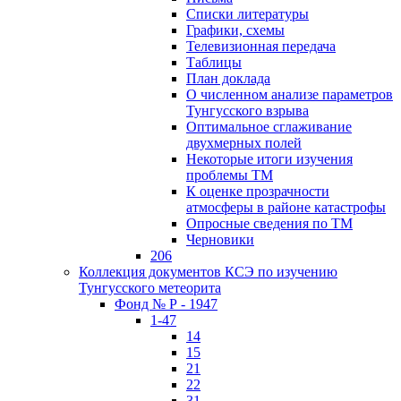
Списки литературы
Графики, схемы
Телевизионная передача
Таблицы
План доклада
О численном анализе параметров
Тунгусского взрыва
Оптимальное сглаживание
двухмерных полей
Некоторые итоги изучения
проблемы ТМ
К оценке прозрачности
атмосферы в районе катастрофы
Опросные сведения по ТМ
Черновики
206
Коллекция документов КСЭ по изучению
Тунгусского метеорита
Фонд № Р - 1947
1-47
14
15
21
22
31