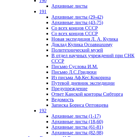
190
Архивные листы
191
Архивные листы (29-42)
Архивные листы (43-75)
Со всех концов СССР
Со всех концов СССР
Новая экспедиция Л. А. Кулика
Доклад Кулика Осоавиахиму
Политехнический музей
В отдел научных учреждений при СНК
СССР
Письмо Суслова И.М.
Письмо Л.С.Гридюхи
Из письма Аф.Кес.Кокорина
Путевой дневник экспедиции
Предупреждение
Ответ Канской конторы Сибторга
Ведомость
Записка Бориса Оптовцева
192
Архивные листы (1-17)
Архивные листы (18-60)
Архивные листы (61-81)
Архивные листы (82-98)