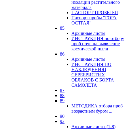
изоляции растительного
материала
ПАСПОРТ ПРОБЫ БП
Паспорт пробы "ГОРА
ОСТРАЯ"
85
Архивные листы
ИНСТРУКЦИЯ по отбору
проб почв на выявление
космической пыли
86
Архивные листы
ИНСТРУКЦИЯ ПО
НАБЛЮДЕНИЮ
СЕРЕБРИСТЫХ
ОБЛАКОВ С БОРТА
САМОЛЕТА
87
88
89
МЕТОДИКА отбора проб
возрастным буром ...
90
92
Архивные листы (1-8)