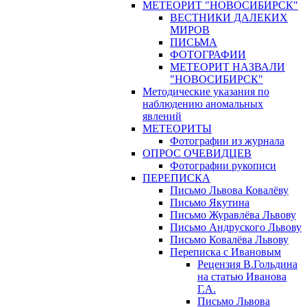
МЕТЕОРИТ "НОВОСИБИРСК"
ВЕСТНИКИ ДАЛЕКИХ
МИРОВ
ПИСЬМА
ФОТОГРАФИИ
МЕТЕОРИТ НАЗВАЛИ
"НОВОСИБИРСК"
Методические указания по
наблюдению аномальных
явлений
МЕТЕОРИТЫ
Фотографии из журнала
ОПРОС ОЧЕВИДЦЕВ
Фотографии рукописи
ПЕРЕПИСКА
Письмо Львова Ковалёву
Письмо Якутина
Письмо Журавлёва Львову
Письмо Андруского Львову
Письмо Ковалёва Львову
Переписка с Ивановым
Рецензия В.Гольдина
на статью Иванова
Г.А.
Письмо Львова