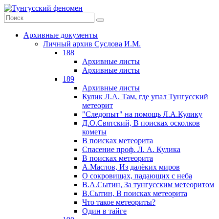
Архивные документы
Личный архив Суслова И.М.
188
Архивные листы
Архивные листы
189
Архивные листы
Кулик Л.А. Там, где упал Тунгусский
метеорит
"Следопыт" на помощь Л.А.Кулику
Д.О.Святский, В поисках осколков
кометы
В поисках метеорита
Спасение проф. Л. А. Кулика
В поисках метеорита
А.Маслов, Из далёких миров
О сокровищах, падающих с неба
В.А.Сытин, За тунгусским метеоритом
В.Сытин, В поисках метеорита
Что такое метеориты?
Один в тайге