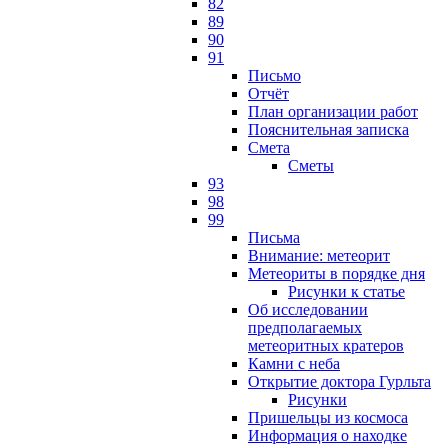
82
89
90
91
Письмо
Отчёт
План организации работ
Пояснительная записка
Смета
Сметы
93
98
99
Письма
Внимание: метеорит
Метеориты в порядке дня
Рисунки к статье
Об исследовании
предполагаемых
метеоритных кратеров
Камни с неба
Открытие доктора Гурльта
Рисунки
Пришельцы из космоса
Информация о находке