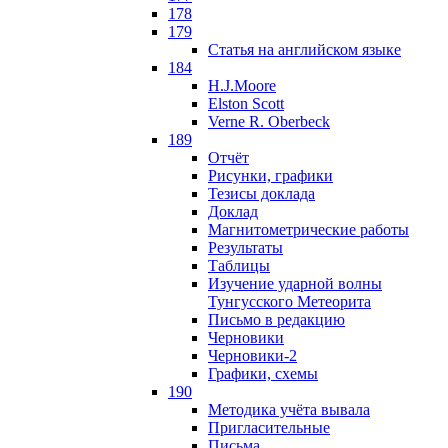
178
179
Статья на английском языке
184
H.J.Moore
Elston Scott
Verne R. Oberbeck
189
Отчёт
Рисунки, графики
Тезисы доклада
Доклад
Магнитометрические работы
Результаты
Таблицы
Изучение ударной волны
Тунгусского Метеорита
Письмо в редакцию
Черновики
Черновики-2
Графики, схемы
190
Методика учёта вывала
Пригласительные
Письма