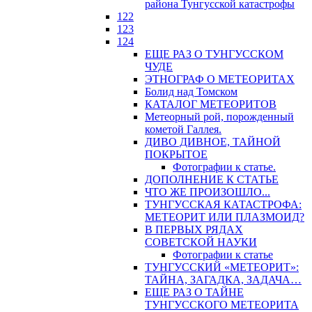
района Тунгусской катастрофы
122
123
124
ЕЩЕ РАЗ О ТУНГУССКОМ
ЧУДЕ
ЭТНОГРАФ О МЕТЕОРИТАХ
Болид над Томском
КАТАЛОГ МЕТЕОРИТОВ
Метеорный рой, порожденный
кометой Галлея.
ДИВО ДИВНОЕ, ТАЙНОЙ
ПОКРЫТОЕ
Фотографии к статье.
ДОПОЛНЕНИЕ К СТАТЬЕ
ЧТО ЖЕ ПРОИЗОШЛО...
ТУНГУССКАЯ КАТАСТРОФА:
МЕТЕОРИТ ИЛИ ПЛАЗМОИД?
В ПЕРВЫХ РЯДАХ
СОВЕТСКОЙ НАУКИ
Фотографии к статье
ТУНГУССКИЙ «МЕТЕОРИТ»:
ТАЙНА, ЗАГАДКА, ЗАДАЧА…
ЕЩЕ РАЗ О ТАЙНЕ
ТУНГУССКОГО МЕТЕОРИТА