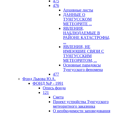
475
476
Архивные листы
ДАННЫЕ О
ТУНГУССКОМ
МЕТЕОРИТЕ ...
ЯВЛЕНИЯ,
НАБЛЮДАЕМЫЕ В
РАЙОНЕ КАТАСТРОФЫ,
...
ЯВЛЕНИЯ, НЕ
ИМЕЮЩИЕ СВЯЗИ С
ТУНГУССКИМ
МЕТЕОРИТОМ, ...
Основные парадоксы
Тунгусского феномена
477
Фонд Львова Ю.А.
ФОНД №Р - 1991
Опись фонда
121
Смета
Проект устройства Тунгусского
метеоритного заказника
О необходимости заповедования