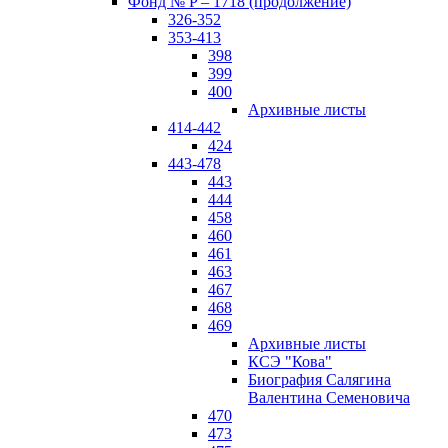
Фонд № P – 1718 (продолжение)
326-352
353-413
398
399
400
Архивные листы
414-442
424
443-478
443
444
458
460
461
463
467
468
469
Архивные листы
КСЭ "Кова"
Биография Салягина
Валентина Семеновича
470
473