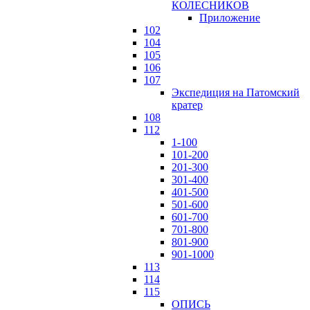
КОЛЕСНИКОВ
Приложение
102
104
105
106
107
Экспедиция на Патомский
кратер
108
112
1-100
101-200
201-300
301-400
401-500
501-600
601-700
701-800
801-900
901-1000
113
114
115
ОПИСЬ