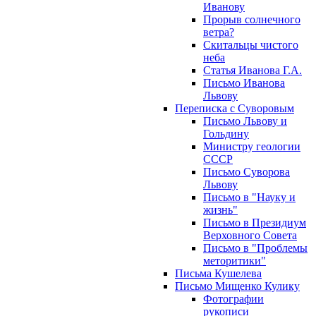
Иванову
Прорыв солнечного
ветра?
Скитальцы чистого
неба
Статья Иванова Г.А.
Письмо Иванова
Львову
Переписка с Суворовым
Письмо Львову и
Гольдину
Министру геологии
СССР
Письмо Суворова
Львову
Письмо в "Науку и
жизнь"
Письмо в Президиум
Верховного Совета
Письмо в "Проблемы
меторитики"
Письма Кушелева
Письмо Мищенко Кулику
Фотографии
рукописи