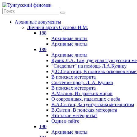
Архивные документы
Личный архив Суслова И.М.
188
Архивные листы
Архивные листы
189
Архивные листы
Кулик Л.А. Там, где упал Тунгусский м
"Следопыт" на помощь Л.А.Кулику
Д.О.Святский, В поисках осколков коме
В поисках метеорита
Спасение проф. Л. А. Кулика
В поисках метеорита
А.Маслов, Из далёких миров
О сокровищах, падающих с неба
В.А.Сытин, За тунгусским метеоритом
В.Сытин, В поисках метеорита
Что такое метеориты?
Один в тайге
190
Архивные листы