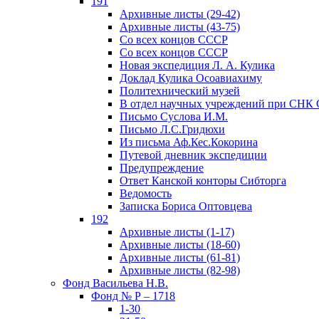
191
Архивные листы (29-42)
Архивные листы (43-75)
Со всех концов СССР
Со всех концов СССР
Новая экспедиция Л. А. Кулика
Доклад Кулика Осоавиахиму
Политехнический музей
В отдел научных учреждений при СНК
Письмо Суслова И.М.
Письмо Л.С.Гридюхи
Из письма Аф.Кес.Кокорина
Путевой дневник экспедиции
Предупреждение
Ответ Канской конторы Сибторга
Ведомость
Записка Бориса Оптовцева
192
Архивные листы (1-17)
Архивные листы (18-60)
Архивные листы (61-81)
Архивные листы (82-98)
Фонд Васильева Н.В.
Фонд № Р – 1718
1-30