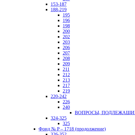
153-187
188-219
195
196
198
200
202
203
206
207
208
209
211
212
213
217
219
220-242
226
240
ВОПРОСЫ, ПОДЛЕЖАЩИЕ 
324-325
325
Фонд № P – 1718 (продолжение)
326-352