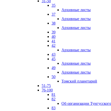
31-50
35
Архивные листы
37
Архивные листы
38
Архивные листы
39
40
41
42
Архивные листы
43
45
Архивные листы
49
Архивные листы
50
Томский планетарий
51-75
76-100
81
82
Об организации Тунгусского
83