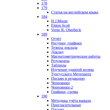
178
179
Статья на английском языке
184
H.J.Moore
Elston Scott
Verne R. Oberbeck
189
Отчёт
Рисунки, графики
Тезисы доклада
Доклад
Магнитометрические работы
Результаты
Таблицы
Изучение ударной волны
Тунгусского Метеорита
Письмо в редакцию
Черновики
Черновики-2
Графики, схемы
190
Методика учёта вывала
Пригласительные
Письма