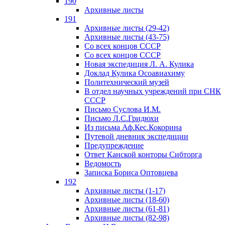
190
Архивные листы
191
Архивные листы (29-42)
Архивные листы (43-75)
Со всех концов СССР
Со всех концов СССР
Новая экспедиция Л. А. Кулика
Доклад Кулика Осоавиахиму
Политехнический музей
В отдел научных учреждений при СНК
СССР
Письмо Суслова И.М.
Письмо Л.С.Гридюхи
Из письма Аф.Кес.Кокорина
Путевой дневник экспедиции
Предупреждение
Ответ Канской конторы Сибторга
Ведомость
Записка Бориса Оптовцева
192
Архивные листы (1-17)
Архивные листы (18-60)
Архивные листы (61-81)
Архивные листы (82-98)