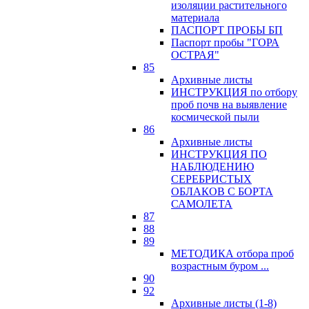
изоляции растительного
материала
ПАСПОРТ ПРОБЫ БП
Паспорт пробы "ГОРА
ОСТРАЯ"
85
Архивные листы
ИНСТРУКЦИЯ по отбору
проб почв на выявление
космической пыли
86
Архивные листы
ИНСТРУКЦИЯ ПО
НАБЛЮДЕНИЮ
СЕРЕБРИСТЫХ
ОБЛАКОВ С БОРТА
САМОЛЕТА
87
88
89
МЕТОДИКА отбора проб
возрастным буром ...
90
92
Архивные листы (1-8)