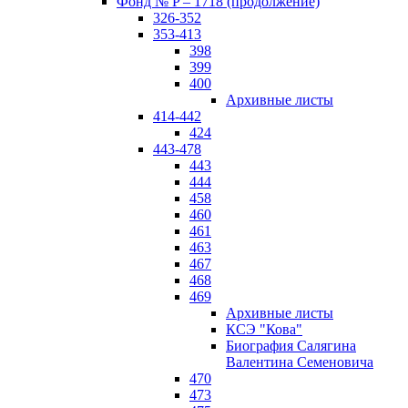
Фонд № P – 1718 (продолжение)
326-352
353-413
398
399
400
Архивные листы
414-442
424
443-478
443
444
458
460
461
463
467
468
469
Архивные листы
КСЭ "Кова"
Биография Салягина
Валентина Семеновича
470
473