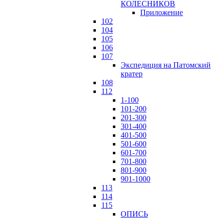
КОЛЕСНИКОВ
Приложение
102
104
105
106
107
Экспедиция на Патомский
кратер
108
112
1-100
101-200
201-300
301-400
401-500
501-600
601-700
701-800
801-900
901-1000
113
114
115
ОПИСЬ