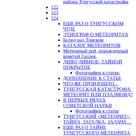
района Тунгусской катастрофы
122
123
124
ЕЩЕ РАЗ О ТУНГУССКОМ
ЧУДЕ
ЭТНОГРАФ О МЕТЕОРИТАХ
Болид над Томском
КАТАЛОГ МЕТЕОРИТОВ
Метеорный рой, порожденный
кометой Галлея.
ДИВО ДИВНОЕ, ТАЙНОЙ
ПОКРЫТОЕ
Фотографии к статье.
ДОПОЛНЕНИЕ К СТАТЬЕ
ЧТО ЖЕ ПРОИЗОШЛО...
ТУНГУССКАЯ КАТАСТРОФА:
МЕТЕОРИТ ИЛИ ПЛАЗМОИД?
В ПЕРВЫХ РЯДАХ
СОВЕТСКОЙ НАУКИ
Фотографии к статье
ТУНГУССКИЙ «МЕТЕОРИТ»:
ТАЙНА, ЗАГАДКА, ЗАДАЧА…
ЕЩЕ РАЗ О ТАЙНЕ
ТУНГУССКОГО МЕТЕОРИТА