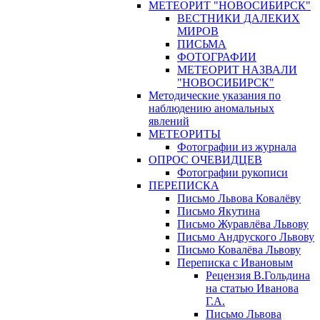
МЕТЕОРИТ "НОВОСИБИРСК"
ВЕСТНИКИ ДАЛЕКИХ
МИРОВ
ПИСЬМА
ФОТОГРАФИИ
МЕТЕОРИТ НАЗВАЛИ
"НОВОСИБИРСК"
Методические указания по
наблюдению аномальных
явлений
МЕТЕОРИТЫ
Фотографии из журнала
ОПРОС ОЧЕВИДЦЕВ
Фотографии рукописи
ПЕРЕПИСКА
Письмо Львова Ковалёву
Письмо Якутина
Письмо Журавлёва Львову
Письмо Андруского Львову
Письмо Ковалёва Львову
Переписка с Ивановым
Рецензия В.Гольдина
на статью Иванова
Г.А.
Письмо Львова