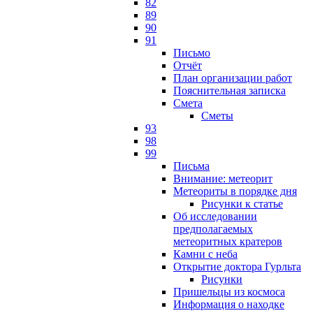
82
89
90
91
Письмо
Отчёт
План организации работ
Пояснительная записка
Смета
Сметы
93
98
99
Письма
Внимание: метеорит
Метеориты в порядке дня
Рисунки к статье
Об исследовании
предполагаемых
метеоритных кратеров
Камни с неба
Открытие доктора Гурльта
Рисунки
Пришельцы из космоса
Информация о находке