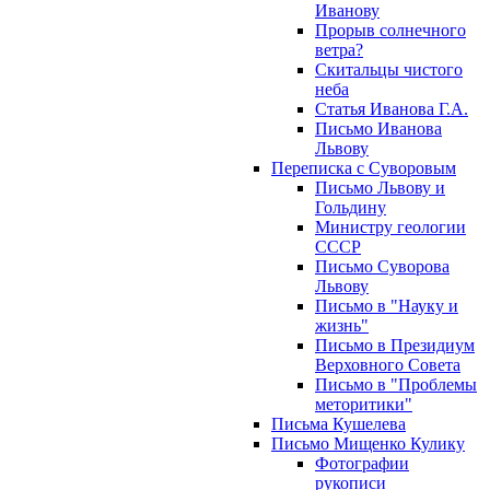
Иванову
Прорыв солнечного
ветра?
Скитальцы чистого
неба
Статья Иванова Г.А.
Письмо Иванова
Львову
Переписка с Суворовым
Письмо Львову и
Гольдину
Министру геологии
СССР
Письмо Суворова
Львову
Письмо в "Науку и
жизнь"
Письмо в Президиум
Верховного Совета
Письмо в "Проблемы
меторитики"
Письма Кушелева
Письмо Мищенко Кулику
Фотографии
рукописи