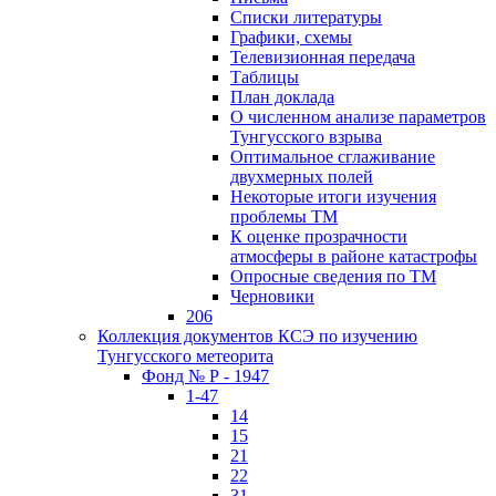
Списки литературы
Графики, схемы
Телевизионная передача
Таблицы
План доклада
О численном анализе параметров
Тунгусского взрыва
Оптимальное сглаживание
двухмерных полей
Некоторые итоги изучения
проблемы ТМ
К оценке прозрачности
атмосферы в районе катастрофы
Опросные сведения по ТМ
Черновики
206
Коллекция документов КСЭ по изучению
Тунгусского метеорита
Фонд № Р - 1947
1-47
14
15
21
22
31