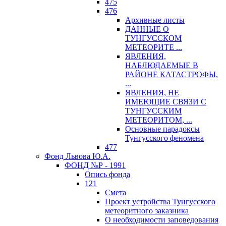
475
476
Архивные листы
ДАННЫЕ О
ТУНГУССКОМ
МЕТЕОРИТЕ ...
ЯВЛЕНИЯ,
НАБЛЮДАЕМЫЕ В
РАЙОНЕ КАТАСТРОФЫ,
...
ЯВЛЕНИЯ, НЕ
ИМЕЮЩИЕ СВЯЗИ С
ТУНГУССКИМ
МЕТЕОРИТОМ, ...
Основные парадоксы
Тунгусского феномена
477
Фонд Львова Ю.А.
ФОНД №Р - 1991
Опись фонда
121
Смета
Проект устройства Тунгусского
метеоритного заказника
О необходимости заповедования