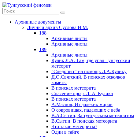
Архивные документы
Личный архив Суслова И.М.
188
Архивные листы
Архивные листы
189
Архивные листы
Кулик Л.А. Там, где упал Тунгусский
метеорит
"Следопыт" на помощь Л.А.Кулику
Д.О.Святский, В поисках осколков
кометы
В поисках метеорита
Спасение проф. Л. А. Кулика
В поисках метеорита
А.Маслов, Из далёких миров
О сокровищах, падающих с неба
В.А.Сытин, За тунгусским метеоритом
В.Сытин, В поисках метеорита
Что такое метеориты?
Один в тайге