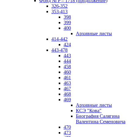
Фонд № P – 1718 (продолжение)
326-352
353-413
398
399
400
Архивные листы
414-442
424
443-478
443
444
458
460
461
463
467
468
469
Архивные листы
КСЭ "Кова"
Биография Салягина
Валентина Семеновича
470
473