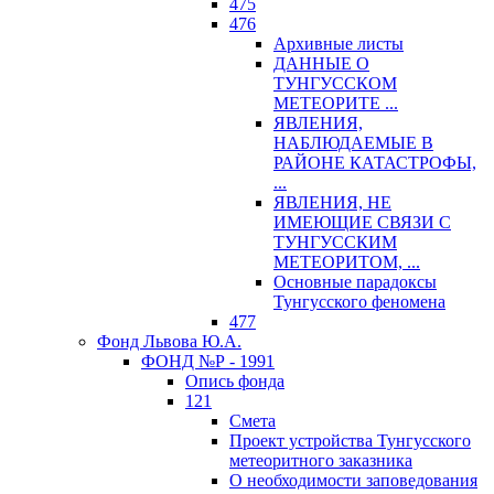
475
476
Архивные листы
ДАННЫЕ О
ТУНГУССКОМ
МЕТЕОРИТЕ ...
ЯВЛЕНИЯ,
НАБЛЮДАЕМЫЕ В
РАЙОНЕ КАТАСТРОФЫ,
...
ЯВЛЕНИЯ, НЕ
ИМЕЮЩИЕ СВЯЗИ С
ТУНГУССКИМ
МЕТЕОРИТОМ, ...
Основные парадоксы
Тунгусского феномена
477
Фонд Львова Ю.А.
ФОНД №Р - 1991
Опись фонда
121
Смета
Проект устройства Тунгусского
метеоритного заказника
О необходимости заповедования