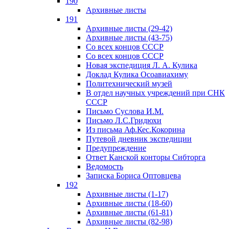
190
Архивные листы
191
Архивные листы (29-42)
Архивные листы (43-75)
Со всех концов СССР
Со всех концов СССР
Новая экспедиция Л. А. Кулика
Доклад Кулика Осоавиахиму
Политехнический музей
В отдел научных учреждений при СНК
СССР
Письмо Суслова И.М.
Письмо Л.С.Гридюхи
Из письма Аф.Кес.Кокорина
Путевой дневник экспедиции
Предупреждение
Ответ Канской конторы Сибторга
Ведомость
Записка Бориса Оптовцева
192
Архивные листы (1-17)
Архивные листы (18-60)
Архивные листы (61-81)
Архивные листы (82-98)