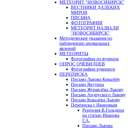
МЕТЕОРИТ "НОВОСИБИРСК"
ВЕСТНИКИ ДАЛЕКИХ
МИРОВ
ПИСЬМА
ФОТОГРАФИИ
МЕТЕОРИТ НАЗВАЛИ
"НОВОСИБИРСК"
Методические указания по
наблюдению аномальных
явлений
МЕТЕОРИТЫ
Фотографии из журнала
ОПРОС ОЧЕВИДЦЕВ
Фотографии рукописи
ПЕРЕПИСКА
Письмо Львова Ковалёву
Письмо Якутина
Письмо Журавлёва Львову
Письмо Андруского Львову
Письмо Ковалёва Львову
Переписка с Ивановым
Рецензия В.Гольдина
на статью Иванова
Г.А.
Письмо Львова