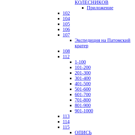
КОЛЕСНИКОВ
Приложение
102
104
105
106
107
Экспедиция на Патомский
кратер
108
112
1-100
101-200
201-300
301-400
401-500
501-600
601-700
701-800
801-900
901-1000
113
114
115
ОПИСЬ