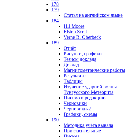
178
179
Статья на английском языке
184
H.J.Moore
Elston Scott
Verne R. Oberbeck
189
Отчёт
Рисунки, графики
Тезисы доклада
Доклад
Магнитометрические работы
Результаты
Таблицы
Изучение ударной волны
Тунгусского Метеорита
Письмо в редакцию
Черновики
Черновики-2
Графики, схемы
190
Методика учёта вывала
Пригласительные
Письма