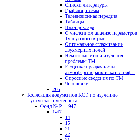
Списки литературы
Графики, схемы
Телевизионная передача
Таблицы
План доклада
О численном анализе параметров
Тунгусского взрыва
Оптимальное сглаживание
двухмерных полей
Некоторые итоги изучения
проблемы ТМ
К оценке прозрачности
атмосферы в районе катастрофы
Опросные сведения по ТМ
Черновики
206
Коллекция документов КСЭ по изучению
Тунгусского метеорита
Фонд № Р - 1947
1-47
14
15
21
22
31