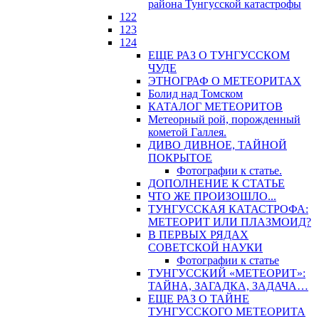
района Тунгусской катастрофы
122
123
124
ЕЩЕ РАЗ О ТУНГУССКОМ
ЧУДЕ
ЭТНОГРАФ О МЕТЕОРИТАХ
Болид над Томском
КАТАЛОГ МЕТЕОРИТОВ
Метеорный рой, порожденный
кометой Галлея.
ДИВО ДИВНОЕ, ТАЙНОЙ
ПОКРЫТОЕ
Фотографии к статье.
ДОПОЛНЕНИЕ К СТАТЬЕ
ЧТО ЖЕ ПРОИЗОШЛО...
ТУНГУССКАЯ КАТАСТРОФА:
МЕТЕОРИТ ИЛИ ПЛАЗМОИД?
В ПЕРВЫХ РЯДАХ
СОВЕТСКОЙ НАУКИ
Фотографии к статье
ТУНГУССКИЙ «МЕТЕОРИТ»:
ТАЙНА, ЗАГАДКА, ЗАДАЧА…
ЕЩЕ РАЗ О ТАЙНЕ
ТУНГУССКОГО МЕТЕОРИТА