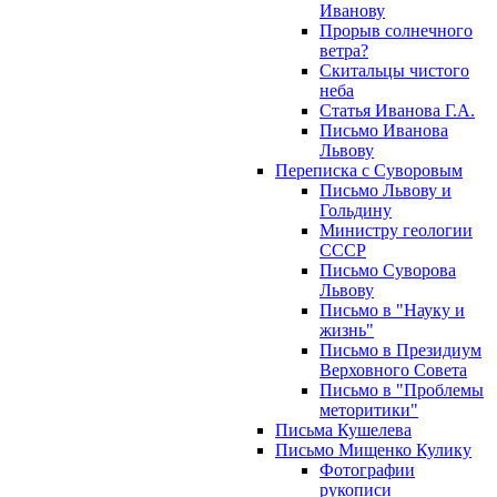
Иванову
Прорыв солнечного
ветра?
Скитальцы чистого
неба
Статья Иванова Г.А.
Письмо Иванова
Львову
Переписка с Суворовым
Письмо Львову и
Гольдину
Министру геологии
СССР
Письмо Суворова
Львову
Письмо в "Науку и
жизнь"
Письмо в Президиум
Верховного Совета
Письмо в "Проблемы
меторитики"
Письма Кушелева
Письмо Мищенко Кулику
Фотографии
рукописи