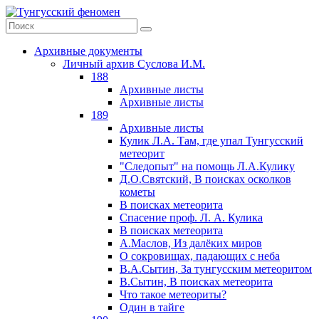
Архивные документы
Личный архив Суслова И.М.
188
Архивные листы
Архивные листы
189
Архивные листы
Кулик Л.А. Там, где упал Тунгусский
метеорит
"Следопыт" на помощь Л.А.Кулику
Д.О.Святский, В поисках осколков
кометы
В поисках метеорита
Спасение проф. Л. А. Кулика
В поисках метеорита
А.Маслов, Из далёких миров
О сокровищах, падающих с неба
В.А.Сытин, За тунгусским метеоритом
В.Сытин, В поисках метеорита
Что такое метеориты?
Один в тайге