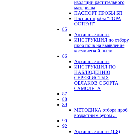
изоляции растительного
материала
ПАСПОРТ ПРОБЫ БП
Паспорт пробы "ГОРА
ОСТРАЯ"
85
Архивные листы
ИНСТРУКЦИЯ по отбору
проб почв на выявление
космической пыли
86
Архивные листы
ИНСТРУКЦИЯ ПО
НАБЛЮДЕНИЮ
СЕРЕБРИСТЫХ
ОБЛАКОВ С БОРТА
САМОЛЕТА
87
88
89
МЕТОДИКА отбора проб
возрастным буром ...
90
92
Архивные листы (1-8)