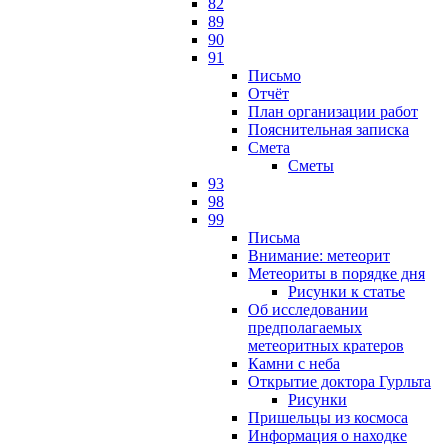
82
89
90
91
Письмо
Отчёт
План организации работ
Пояснительная записка
Смета
Сметы
93
98
99
Письма
Внимание: метеорит
Метеориты в порядке дня
Рисунки к статье
Об исследовании
предполагаемых
метеоритных кратеров
Камни с неба
Открытие доктора Гурльта
Рисунки
Пришельцы из космоса
Информация о находке