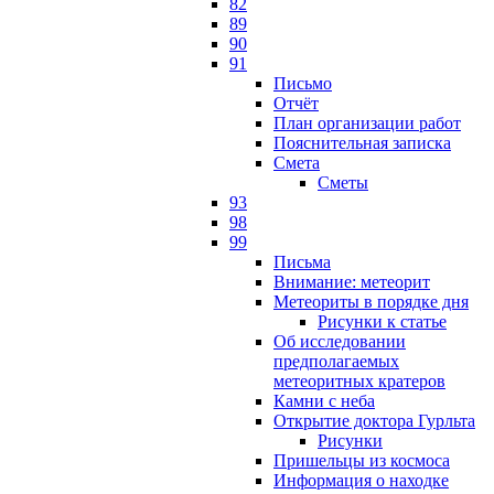
82
89
90
91
Письмо
Отчёт
План организации работ
Пояснительная записка
Смета
Сметы
93
98
99
Письма
Внимание: метеорит
Метеориты в порядке дня
Рисунки к статье
Об исследовании
предполагаемых
метеоритных кратеров
Камни с неба
Открытие доктора Гурльта
Рисунки
Пришельцы из космоса
Информация о находке