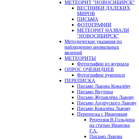
МЕТЕОРИТ "НОВОСИБИРСК"
ВЕСТНИКИ ДАЛЕКИХ
МИРОВ
ПИСЬМА
ФОТОГРАФИИ
МЕТЕОРИТ НАЗВАЛИ
"НОВОСИБИРСК"
Методические указания по
наблюдению аномальных
явлений
МЕТЕОРИТЫ
Фотографии из журнала
ОПРОС ОЧЕВИДЦЕВ
Фотографии рукописи
ПЕРЕПИСКА
Письмо Львова Ковалёву
Письмо Якутина
Письмо Журавлёва Львову
Письмо Андруского Львову
Письмо Ковалёва Львову
Переписка с Ивановым
Рецензия В.Гольдина
на статью Иванова
Г.А.
Письмо Львова