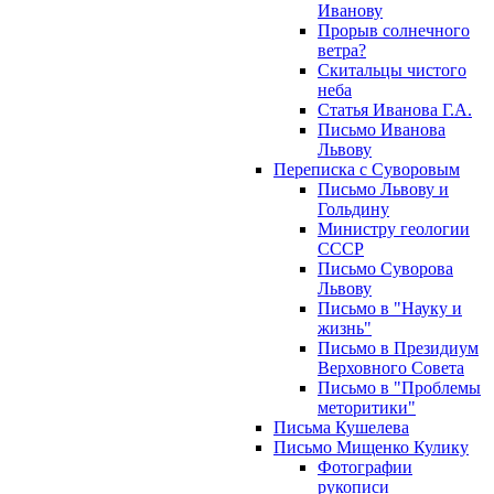
Иванову
Прорыв солнечного
ветра?
Скитальцы чистого
неба
Статья Иванова Г.А.
Письмо Иванова
Львову
Переписка с Суворовым
Письмо Львову и
Гольдину
Министру геологии
СССР
Письмо Суворова
Львову
Письмо в "Науку и
жизнь"
Письмо в Президиум
Верховного Совета
Письмо в "Проблемы
меторитики"
Письма Кушелева
Письмо Мищенко Кулику
Фотографии
рукописи