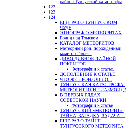
района Тунгусской катастрофы
122
123
124
ЕЩЕ РАЗ О ТУНГУССКОМ
ЧУДЕ
ЭТНОГРАФ О МЕТЕОРИТАХ
Болид над Томском
КАТАЛОГ МЕТЕОРИТОВ
Метеорный рой, порожденный
кометой Галлея.
ДИВО ДИВНОЕ, ТАЙНОЙ
ПОКРЫТОЕ
Фотографии к статье.
ДОПОЛНЕНИЕ К СТАТЬЕ
ЧТО ЖЕ ПРОИЗОШЛО...
ТУНГУССКАЯ КАТАСТРОФА:
МЕТЕОРИТ ИЛИ ПЛАЗМОИД?
В ПЕРВЫХ РЯДАХ
СОВЕТСКОЙ НАУКИ
Фотографии к статье
ТУНГУССКИЙ «МЕТЕОРИТ»:
ТАЙНА, ЗАГАДКА, ЗАДАЧА…
ЕЩЕ РАЗ О ТАЙНЕ
ТУНГУССКОГО МЕТЕОРИТА