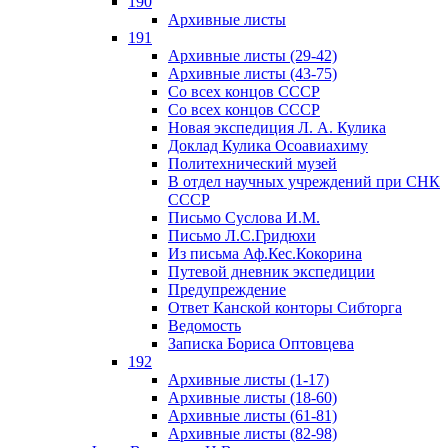
190
Архивные листы
191
Архивные листы (29-42)
Архивные листы (43-75)
Со всех концов СССР
Со всех концов СССР
Новая экспедиция Л. А. Кулика
Доклад Кулика Осоавиахиму
Политехнический музей
В отдел научных учреждений при СНК
СССР
Письмо Суслова И.М.
Письмо Л.С.Гридюхи
Из письма Аф.Кес.Кокорина
Путевой дневник экспедиции
Предупреждение
Ответ Канской конторы Сибторга
Ведомость
Записка Бориса Оптовцева
192
Архивные листы (1-17)
Архивные листы (18-60)
Архивные листы (61-81)
Архивные листы (82-98)