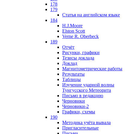
178
179
Статья на английском языке
184
H.J.Moore
Elston Scott
Verne R. Oberbeck
189
Отчёт
Рисунки, графики
Тезисы доклада
Доклад
Магнитометрические работы
Результаты
Таблицы
Изучение ударной волны
Тунгусского Метеорита
Письмо в редакцию
Черновики
Черновики-2
Графики, схемы
190
Методика учёта вывала
Пригласительные
Письма