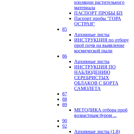
изоляции растительного
материала
ПАСПОРТ ПРОБЫ БП
Паспорт пробы "ГОРА
ОСТРАЯ"
85
Архивные листы
ИНСТРУКЦИЯ по отбору
проб почв на выявление
космической пыли
86
Архивные листы
ИНСТРУКЦИЯ ПО
НАБЛЮДЕНИЮ
СЕРЕБРИСТЫХ
ОБЛАКОВ С БОРТА
САМОЛЕТА
87
88
89
МЕТОДИКА отбора проб
возрастным буром ...
90
92
Архивные листы (1-8)