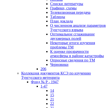
Списки литературы
Графики, схемы
Телевизионная передача
Таблицы
План доклада
О численном анализе параметров
Тунгусского взрыва
Оптимальное сглаживание
двухмерных полей
Некоторые итоги изучения
проблемы ТМ
К оценке прозрачности
атмосферы в районе катастрофы
Опросные сведения по ТМ
Черновики
206
Коллекция документов КСЭ по изучению
Тунгусского метеорита
Фонд № Р - 1947
1-47
14
15
21
22
31