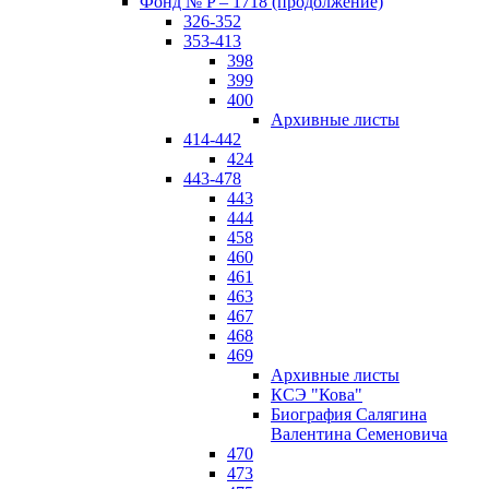
Фонд № P – 1718 (продолжение)
326-352
353-413
398
399
400
Архивные листы
414-442
424
443-478
443
444
458
460
461
463
467
468
469
Архивные листы
КСЭ "Кова"
Биография Салягина
Валентина Семеновича
470
473