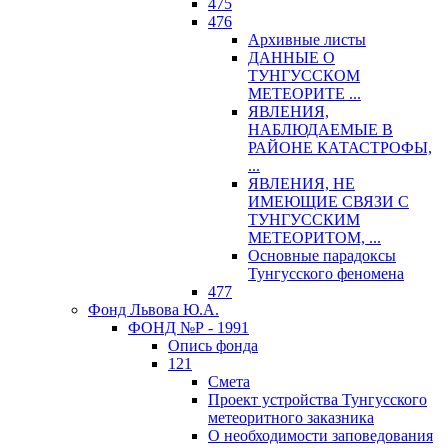
475
476
Архивные листы
ДАННЫЕ О
ТУНГУССКОМ
МЕТЕОРИТЕ ...
ЯВЛЕНИЯ,
НАБЛЮДАЕМЫЕ В
РАЙОНЕ КАТАСТРОФЫ,
...
ЯВЛЕНИЯ, НЕ
ИМЕЮЩИЕ СВЯЗИ С
ТУНГУССКИМ
МЕТЕОРИТОМ, ...
Основные парадоксы
Тунгусского феномена
477
Фонд Львова Ю.А.
ФОНД №Р - 1991
Опись фонда
121
Смета
Проект устройства Тунгусского
метеоритного заказника
О необходимости заповедования