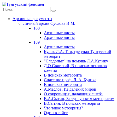
Архивные документы
Личный архив Суслова И.М.
188
Архивные листы
Архивные листы
189
Архивные листы
Кулик Л.А. Там, где упал Тунгусский
метеорит
"Следопыт" на помощь Л.А.Кулику
Д.О.Святский, В поисках осколков
кометы
В поисках метеорита
Спасение проф. Л. А. Кулика
В поисках метеорита
А.Маслов, Из далёких миров
О сокровищах, падающих с неба
В.А.Сытин, За тунгусским метеоритом
В.Сытин, В поисках метеорита
Что такое метеориты?
Один в тайге