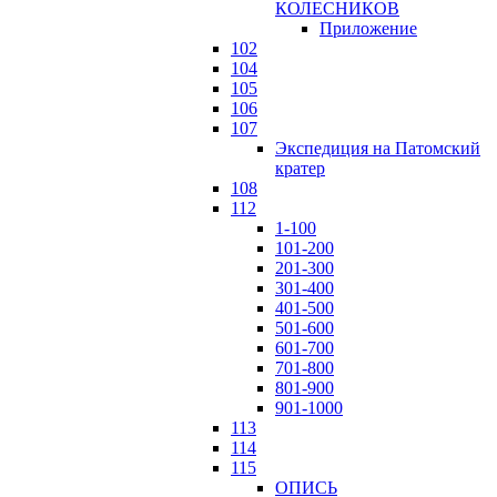
КОЛЕСНИКОВ
Приложение
102
104
105
106
107
Экспедиция на Патомский
кратер
108
112
1-100
101-200
201-300
301-400
401-500
501-600
601-700
701-800
801-900
901-1000
113
114
115
ОПИСЬ