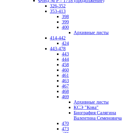
Фонд № P – 1718 (продолжение)
326-352
353-413
398
399
400
Архивные листы
414-442
424
443-478
443
444
458
460
461
463
467
468
469
Архивные листы
КСЭ "Кова"
Биография Салягина
Валентина Семеновича
470
473