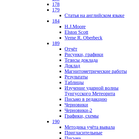
178
179
Статья на английском языке
184
H.J.Moore
Elston Scott
Verne R. Oberbeck
189
Отчёт
Рисунки, графики
Тезисы доклада
Доклад
Магнитометрические работы
Результаты
Таблицы
Изучение ударной волны
Тунгусского Метеорита
Письмо в редакцию
Черновики
Черновики-2
Графики, схемы
190
Методика учёта вывала
Пригласительные
Письма