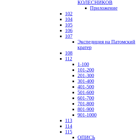
КОЛЕСНИКОВ
Приложение
102
104
105
106
107
Экспедиция на Патомский
кратер
108
112
1-100
101-200
201-300
301-400
401-500
501-600
601-700
701-800
801-900
901-1000
113
114
115
ОПИСЬ