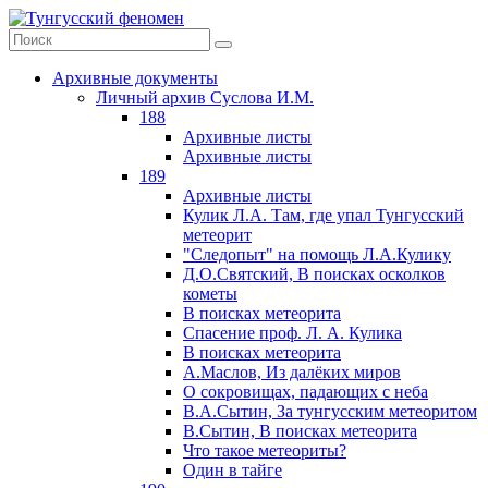
Архивные документы
Личный архив Суслова И.М.
188
Архивные листы
Архивные листы
189
Архивные листы
Кулик Л.А. Там, где упал Тунгусский
метеорит
"Следопыт" на помощь Л.А.Кулику
Д.О.Святский, В поисках осколков
кометы
В поисках метеорита
Спасение проф. Л. А. Кулика
В поисках метеорита
А.Маслов, Из далёких миров
О сокровищах, падающих с неба
В.А.Сытин, За тунгусским метеоритом
В.Сытин, В поисках метеорита
Что такое метеориты?
Один в тайге