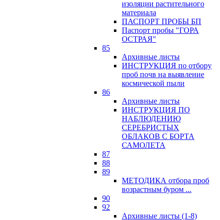
изоляции растительного
материала
ПАСПОРТ ПРОБЫ БП
Паспорт пробы "ГОРА
ОСТРАЯ"
85
Архивные листы
ИНСТРУКЦИЯ по отбору
проб почв на выявление
космической пыли
86
Архивные листы
ИНСТРУКЦИЯ ПО
НАБЛЮДЕНИЮ
СЕРЕБРИСТЫХ
ОБЛАКОВ С БОРТА
САМОЛЕТА
87
88
89
МЕТОДИКА отбора проб
возрастным буром ...
90
92
Архивные листы (1-8)