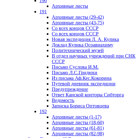
190
Архивные листы
191
Архивные листы (29-42)
Архивные листы (43-75)
Со всех концов СССР
Со всех концов СССР
Новая экспедиция Л. А. Кулика
Доклад Кулика Осоавиахиму
Политехнический музей
В отдел научных учреждений при СНК
СССР
Письмо Суслова И.М.
Письмо Л.С.Гридюхи
Из письма Аф.Кес.Кокорина
Путевой дневник экспедиции
Предупреждение
Ответ Канской конторы Сибторга
Ведомость
Записка Бориса Оптовцева
192
Архивные листы (1-17)
Архивные листы (18-60)
Архивные листы (61-81)
Архивные листы (82-98)