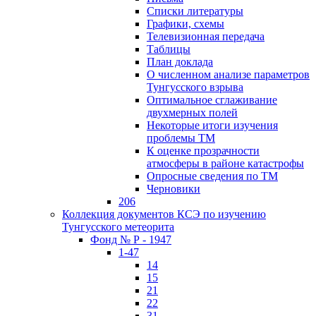
Списки литературы
Графики, схемы
Телевизионная передача
Таблицы
План доклада
О численном анализе параметров
Тунгусского взрыва
Оптимальное сглаживание
двухмерных полей
Некоторые итоги изучения
проблемы ТМ
К оценке прозрачности
атмосферы в районе катастрофы
Опросные сведения по ТМ
Черновики
206
Коллекция документов КСЭ по изучению
Тунгусского метеорита
Фонд № Р - 1947
1-47
14
15
21
22
31