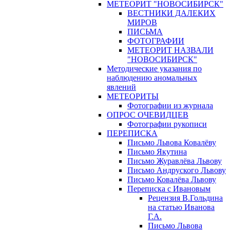
МЕТЕОРИТ "НОВОСИБИРСК"
ВЕСТНИКИ ДАЛЕКИХ
МИРОВ
ПИСЬМА
ФОТОГРАФИИ
МЕТЕОРИТ НАЗВАЛИ
"НОВОСИБИРСК"
Методические указания по
наблюдению аномальных
явлений
МЕТЕОРИТЫ
Фотографии из журнала
ОПРОС ОЧЕВИДЦЕВ
Фотографии рукописи
ПЕРЕПИСКА
Письмо Львова Ковалёву
Письмо Якутина
Письмо Журавлёва Львову
Письмо Андруского Львову
Письмо Ковалёва Львову
Переписка с Ивановым
Рецензия В.Гольдина
на статью Иванова
Г.А.
Письмо Львова