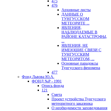
475
476
Архивные листы
ДАННЫЕ О
ТУНГУССКОМ
МЕТЕОРИТЕ ...
ЯВЛЕНИЯ,
НАБЛЮДАЕМЫЕ В
РАЙОНЕ КАТАСТРОФЫ,
...
ЯВЛЕНИЯ, НЕ
ИМЕЮЩИЕ СВЯЗИ С
ТУНГУССКИМ
МЕТЕОРИТОМ, ...
Основные парадоксы
Тунгусского феномена
477
Фонд Львова Ю.А.
ФОНД №Р - 1991
Опись фонда
121
Смета
Проект устройства Тунгусского
метеоритного заказника
О необходимости заповедования