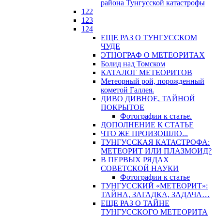
района Тунгусской катастрофы
122
123
124
ЕЩЕ РАЗ О ТУНГУССКОМ
ЧУДЕ
ЭТНОГРАФ О МЕТЕОРИТАХ
Болид над Томском
КАТАЛОГ МЕТЕОРИТОВ
Метеорный рой, порожденный
кометой Галлея.
ДИВО ДИВНОЕ, ТАЙНОЙ
ПОКРЫТОЕ
Фотографии к статье.
ДОПОЛНЕНИЕ К СТАТЬЕ
ЧТО ЖЕ ПРОИЗОШЛО...
ТУНГУССКАЯ КАТАСТРОФА:
МЕТЕОРИТ ИЛИ ПЛАЗМОИД?
В ПЕРВЫХ РЯДАХ
СОВЕТСКОЙ НАУКИ
Фотографии к статье
ТУНГУССКИЙ «МЕТЕОРИТ»:
ТАЙНА, ЗАГАДКА, ЗАДАЧА…
ЕЩЕ РАЗ О ТАЙНЕ
ТУНГУССКОГО МЕТЕОРИТА