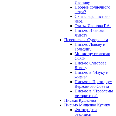
Иванову
Прорыв солнечного
ветра?
Скитальцы чистого
неба
Статья Иванова Г.А.
Письмо Иванова
Львову
Переписка с Суворовым
Письмо Львову и
Гольдину
Министру геологии
СССР
Письмо Суворова
Львову
Письмо в "Науку и
жизнь"
Письмо в Президиум
Верховного Совета
Письмо в "Проблемы
меторитики"
Письма Кушелева
Письмо Мищенко Кулику
Фотографии
рукописи