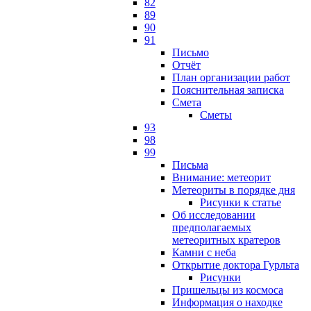
82
89
90
91
Письмо
Отчёт
План организации работ
Пояснительная записка
Смета
Сметы
93
98
99
Письма
Внимание: метеорит
Метеориты в порядке дня
Рисунки к статье
Об исследовании
предполагаемых
метеоритных кратеров
Камни с неба
Открытие доктора Гурльта
Рисунки
Пришельцы из космоса
Информация о находке