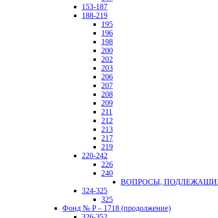
153-187
188-219
195
196
198
200
202
203
206
207
208
209
211
212
213
217
219
220-242
226
240
ВОПРОСЫ, ПОДЛЕЖАЩИЕ 
324-325
325
Фонд № P – 1718 (продолжение)
326-352