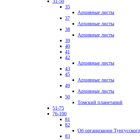
31-50
35
Архивные листы
37
Архивные листы
38
Архивные листы
39
40
41
42
Архивные листы
43
45
Архивные листы
49
Архивные листы
50
Томский планетарий
51-75
76-100
81
82
Об организации Тунгусского
83