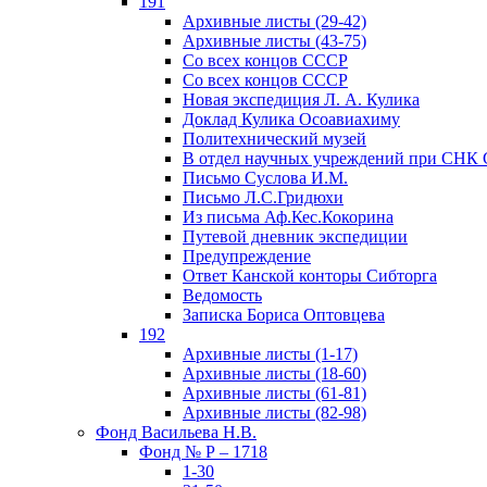
191
Архивные листы (29-42)
Архивные листы (43-75)
Со всех концов СССР
Со всех концов СССР
Новая экспедиция Л. А. Кулика
Доклад Кулика Осоавиахиму
Политехнический музей
В отдел научных учреждений при СНК
Письмо Суслова И.М.
Письмо Л.С.Гридюхи
Из письма Аф.Кес.Кокорина
Путевой дневник экспедиции
Предупреждение
Ответ Канской конторы Сибторга
Ведомость
Записка Бориса Оптовцева
192
Архивные листы (1-17)
Архивные листы (18-60)
Архивные листы (61-81)
Архивные листы (82-98)
Фонд Васильева Н.В.
Фонд № Р – 1718
1-30