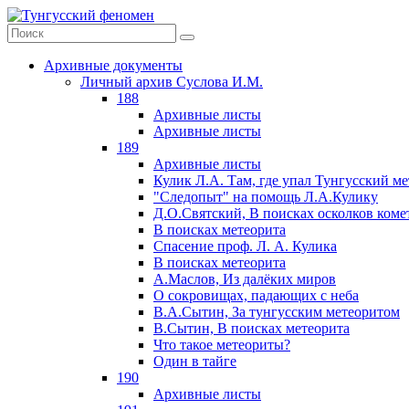
Архивные документы
Личный архив Суслова И.М.
188
Архивные листы
Архивные листы
189
Архивные листы
Кулик Л.А. Там, где упал Тунгусский м
"Следопыт" на помощь Л.А.Кулику
Д.О.Святский, В поисках осколков коме
В поисках метеорита
Спасение проф. Л. А. Кулика
В поисках метеорита
А.Маслов, Из далёких миров
О сокровищах, падающих с неба
В.А.Сытин, За тунгусским метеоритом
В.Сытин, В поисках метеорита
Что такое метеориты?
Один в тайге
190
Архивные листы