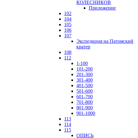
КОЛЕСНИКОВ
Приложение
102
104
105
106
107
Экспедиция на Патомский
кратер
108
112
1-100
101-200
201-300
301-400
401-500
501-600
601-700
701-800
801-900
901-1000
113
114
115
ОПИСЬ