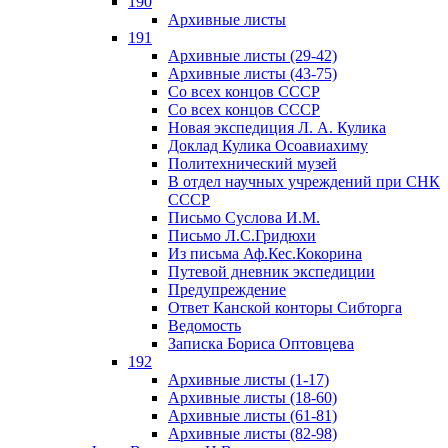
190
Архивные листы
191
Архивные листы (29-42)
Архивные листы (43-75)
Со всех концов СССР
Со всех концов СССР
Новая экспедиция Л. А. Кулика
Доклад Кулика Осоавиахиму
Политехнический музей
В отдел научных учреждений при СНК
СССР
Письмо Суслова И.М.
Письмо Л.С.Гридюхи
Из письма Аф.Кес.Кокорина
Путевой дневник экспедиции
Предупреждение
Ответ Канской конторы Сибторга
Ведомость
Записка Бориса Оптовцева
192
Архивные листы (1-17)
Архивные листы (18-60)
Архивные листы (61-81)
Архивные листы (82-98)