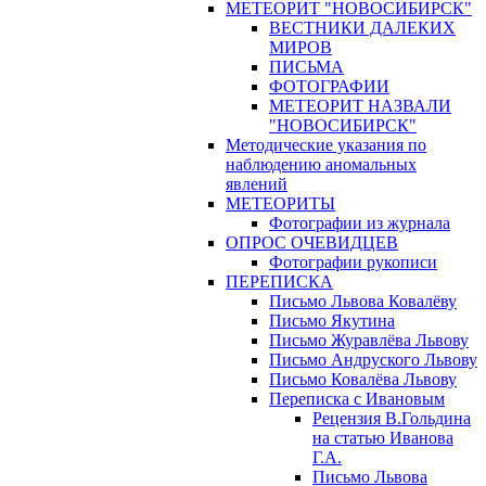
МЕТЕОРИТ "НОВОСИБИРСК"
ВЕСТНИКИ ДАЛЕКИХ
МИРОВ
ПИСЬМА
ФОТОГРАФИИ
МЕТЕОРИТ НАЗВАЛИ
"НОВОСИБИРСК"
Методические указания по
наблюдению аномальных
явлений
МЕТЕОРИТЫ
Фотографии из журнала
ОПРОС ОЧЕВИДЦЕВ
Фотографии рукописи
ПЕРЕПИСКА
Письмо Львова Ковалёву
Письмо Якутина
Письмо Журавлёва Львову
Письмо Андруского Львову
Письмо Ковалёва Львову
Переписка с Ивановым
Рецензия В.Гольдина
на статью Иванова
Г.А.
Письмо Львова