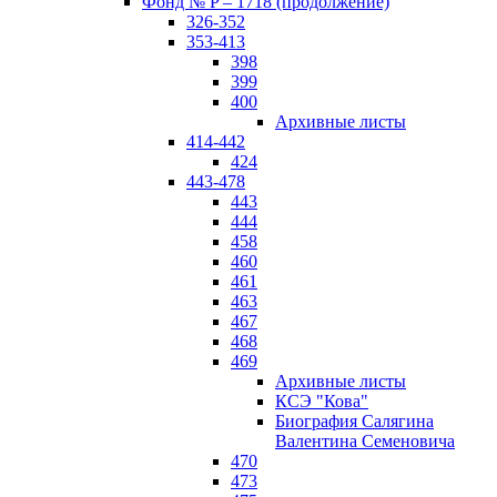
Фонд № P – 1718 (продолжение)
326-352
353-413
398
399
400
Архивные листы
414-442
424
443-478
443
444
458
460
461
463
467
468
469
Архивные листы
КСЭ "Кова"
Биография Салягина
Валентина Семеновича
470
473