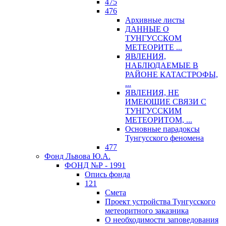
475
476
Архивные листы
ДАННЫЕ О
ТУНГУССКОМ
МЕТЕОРИТЕ ...
ЯВЛЕНИЯ,
НАБЛЮДАЕМЫЕ В
РАЙОНЕ КАТАСТРОФЫ,
...
ЯВЛЕНИЯ, НЕ
ИМЕЮЩИЕ СВЯЗИ С
ТУНГУССКИМ
МЕТЕОРИТОМ, ...
Основные парадоксы
Тунгусского феномена
477
Фонд Львова Ю.А.
ФОНД №Р - 1991
Опись фонда
121
Смета
Проект устройства Тунгусского
метеоритного заказника
О необходимости заповедования