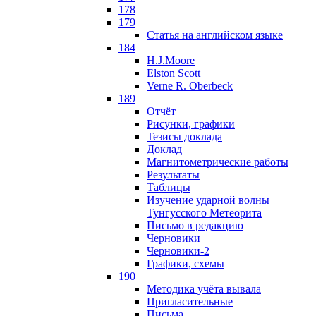
178
179
Статья на английском языке
184
H.J.Moore
Elston Scott
Verne R. Oberbeck
189
Отчёт
Рисунки, графики
Тезисы доклада
Доклад
Магнитометрические работы
Результаты
Таблицы
Изучение ударной волны
Тунгусского Метеорита
Письмо в редакцию
Черновики
Черновики-2
Графики, схемы
190
Методика учёта вывала
Пригласительные
Письма