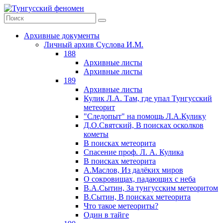
Архивные документы
Личный архив Суслова И.М.
188
Архивные листы
Архивные листы
189
Архивные листы
Кулик Л.А. Там, где упал Тунгусский
метеорит
"Следопыт" на помощь Л.А.Кулику
Д.О.Святский, В поисках осколков
кометы
В поисках метеорита
Спасение проф. Л. А. Кулика
В поисках метеорита
А.Маслов, Из далёких миров
О сокровищах, падающих с неба
В.А.Сытин, За тунгусским метеоритом
В.Сытин, В поисках метеорита
Что такое метеориты?
Один в тайге