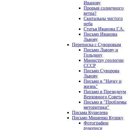
Иванову
Прорыв солнечного
ветра?
Скитальцы чистого
неба
Статья Иванова Г.А.
Письмо Иванова
Львову
Переписка с Суворовым
Письмо Львову и
Гольдину
Министру геологии
СССР
Письмо Суворова
Львову
Письмо в "Науку и
жизнь"
Письмо в Президиум
Верховного Совета
Письмо в "Проблемы
меторитики"
Письма Кушелева
Письмо Мищенко Кулику
Фотографии
рукописи