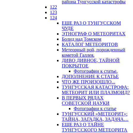
района Тунгусской катастрофы
122
123
124
ЕЩЕ РАЗ О ТУНГУССКОМ
ЧУДЕ
ЭТНОГРАФ О МЕТЕОРИТАХ
Болид над Томском
КАТАЛОГ МЕТЕОРИТОВ
Метеорный рой, порожденный
кометой Галлея.
ДИВО ДИВНОЕ, ТАЙНОЙ
ПОКРЫТОЕ
Фотографии к статье.
ДОПОЛНЕНИЕ К СТАТЬЕ
ЧТО ЖЕ ПРОИЗОШЛО...
ТУНГУССКАЯ КАТАСТРОФА:
МЕТЕОРИТ ИЛИ ПЛАЗМОИД?
В ПЕРВЫХ РЯДАХ
СОВЕТСКОЙ НАУКИ
Фотографии к статье
ТУНГУССКИЙ «МЕТЕОРИТ»:
ТАЙНА, ЗАГАДКА, ЗАДАЧА…
ЕЩЕ РАЗ О ТАЙНЕ
ТУНГУССКОГО МЕТЕОРИТА