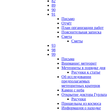
82
89
90
91
Письмо
Отчёт
План организации работ
Пояснительная записка
Смета
Сметы
93
98
99
Письма
Внимание: метеорит
Метеориты в порядке дня
Рисунки к статье
Об исследовании
предполагаемых
метеоритных кратеров
Камни с неба
Открытие доктора Гурльта
Рисунки
Пришельцы из космоса
Информация о находке