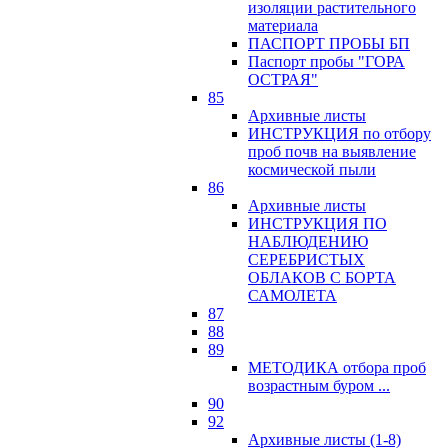
изоляции растительного
материала
ПАСПОРТ ПРОБЫ БП
Паспорт пробы "ГОРА
ОСТРАЯ"
85
Архивные листы
ИНСТРУКЦИЯ по отбору
проб почв на выявление
космической пыли
86
Архивные листы
ИНСТРУКЦИЯ ПО
НАБЛЮДЕНИЮ
СЕРЕБРИСТЫХ
ОБЛАКОВ С БОРТА
САМОЛЕТА
87
88
89
МЕТОДИКА отбора проб
возрастным буром ...
90
92
Архивные листы (1-8)