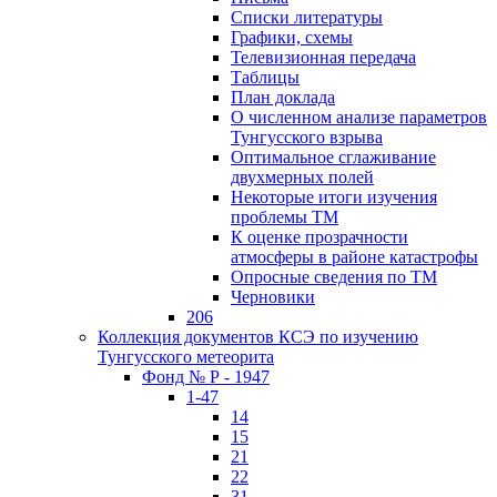
Списки литературы
Графики, схемы
Телевизионная передача
Таблицы
План доклада
О численном анализе параметров
Тунгусского взрыва
Оптимальное сглаживание
двухмерных полей
Некоторые итоги изучения
проблемы ТМ
К оценке прозрачности
атмосферы в районе катастрофы
Опросные сведения по ТМ
Черновики
206
Коллекция документов КСЭ по изучению
Тунгусского метеорита
Фонд № Р - 1947
1-47
14
15
21
22
31