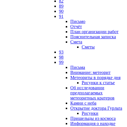
82
89
90
91
Письмо
Отчёт
План организации работ
Пояснительная записка
Смета
Сметы
93
98
99
Письма
Внимание: метеорит
Метеориты в порядке дня
Рисунки к статье
Об исследовании
предполагаемых
метеоритных кратеров
Камни с неба
Открытие доктора Гурльта
Рисунки
Пришельцы из космоса
Информация о находке