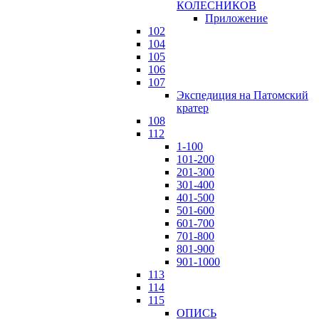
КОЛЕСНИКОВ
Приложение
102
104
105
106
107
Экспедиция на Патомский
кратер
108
112
1-100
101-200
201-300
301-400
401-500
501-600
601-700
701-800
801-900
901-1000
113
114
115
ОПИСЬ