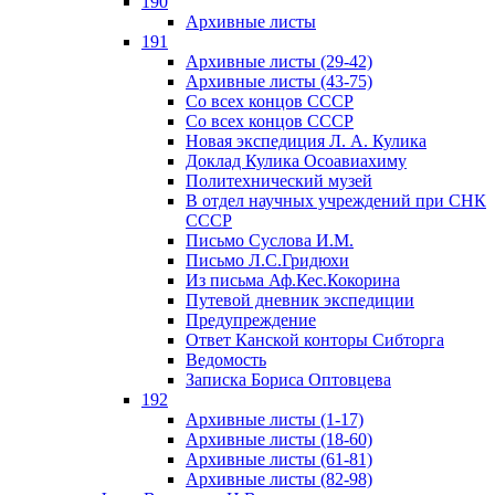
190
Архивные листы
191
Архивные листы (29-42)
Архивные листы (43-75)
Со всех концов СССР
Со всех концов СССР
Новая экспедиция Л. А. Кулика
Доклад Кулика Осоавиахиму
Политехнический музей
В отдел научных учреждений при СНК
СССР
Письмо Суслова И.М.
Письмо Л.С.Гридюхи
Из письма Аф.Кес.Кокорина
Путевой дневник экспедиции
Предупреждение
Ответ Канской конторы Сибторга
Ведомость
Записка Бориса Оптовцева
192
Архивные листы (1-17)
Архивные листы (18-60)
Архивные листы (61-81)
Архивные листы (82-98)