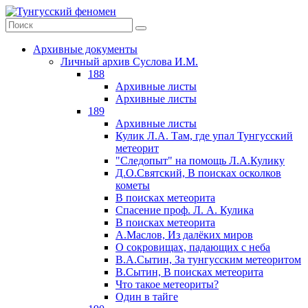
Архивные документы
Личный архив Суслова И.М.
188
Архивные листы
Архивные листы
189
Архивные листы
Кулик Л.А. Там, где упал Тунгусский
метеорит
"Следопыт" на помощь Л.А.Кулику
Д.О.Святский, В поисках осколков
кометы
В поисках метеорита
Спасение проф. Л. А. Кулика
В поисках метеорита
А.Маслов, Из далёких миров
О сокровищах, падающих с неба
В.А.Сытин, За тунгусским метеоритом
В.Сытин, В поисках метеорита
Что такое метеориты?
Один в тайге