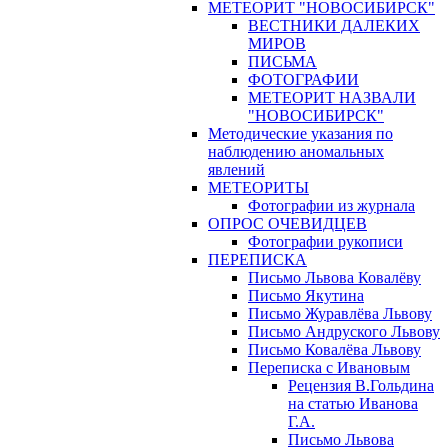
МЕТЕОРИТ "НОВОСИБИРСК"
ВЕСТНИКИ ДАЛЕКИХ
МИРОВ
ПИСЬМА
ФОТОГРАФИИ
МЕТЕОРИТ НАЗВАЛИ
"НОВОСИБИРСК"
Методические указания по
наблюдению аномальных
явлений
МЕТЕОРИТЫ
Фотографии из журнала
ОПРОС ОЧЕВИДЦЕВ
Фотографии рукописи
ПЕРЕПИСКА
Письмо Львова Ковалёву
Письмо Якутина
Письмо Журавлёва Львову
Письмо Андруского Львову
Письмо Ковалёва Львову
Переписка с Ивановым
Рецензия В.Гольдина
на статью Иванова
Г.А.
Письмо Львова