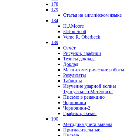
178
179
Статья на английском языке
184
H.J.Moore
Elston Scott
Verne R. Oberbeck
189
Отчёт
Рисунки, графики
Тезисы доклада
Доклад
Магнитометрические работы
Результаты
Таблицы
Изучение ударной волны
Тунгусского Метеорита
Письмо в редакцию
Черновики
Черновики-2
Графики, схемы
190
Методика учёта вывала
Пригласительные
Письма