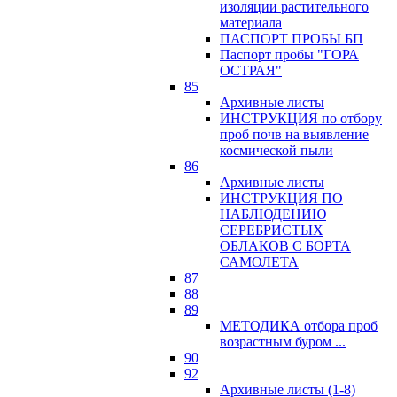
изоляции растительного
материала
ПАСПОРТ ПРОБЫ БП
Паспорт пробы "ГОРА
ОСТРАЯ"
85
Архивные листы
ИНСТРУКЦИЯ по отбору
проб почв на выявление
космической пыли
86
Архивные листы
ИНСТРУКЦИЯ ПО
НАБЛЮДЕНИЮ
СЕРЕБРИСТЫХ
ОБЛАКОВ С БОРТА
САМОЛЕТА
87
88
89
МЕТОДИКА отбора проб
возрастным буром ...
90
92
Архивные листы (1-8)