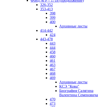
Фонд № P – 1718 (продолжение)
326-352
353-413
398
399
400
Архивные листы
414-442
424
443-478
443
444
458
460
461
463
467
468
469
Архивные листы
КСЭ "Кова"
Биография Салягина
Валентина Семеновича
470
473