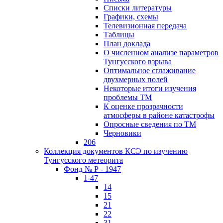
Списки литературы
Графики, схемы
Телевизионная передача
Таблицы
План доклада
О численном анализе параметров
Тунгусского взрыва
Оптимальное сглаживание
двухмерных полей
Некоторые итоги изучения
проблемы ТМ
К оценке прозрачности
атмосферы в районе катастрофы
Опросные сведения по ТМ
Черновики
206
Коллекция документов КСЭ по изучению
Тунгусского метеорита
Фонд № Р - 1947
1-47
14
15
21
22
31