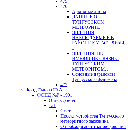
475
476
Архивные листы
ДАННЫЕ О
ТУНГУССКОМ
МЕТЕОРИТЕ ...
ЯВЛЕНИЯ,
НАБЛЮДАЕМЫЕ В
РАЙОНЕ КАТАСТРОФЫ,
...
ЯВЛЕНИЯ, НЕ
ИМЕЮЩИЕ СВЯЗИ С
ТУНГУССКИМ
МЕТЕОРИТОМ, ...
Основные парадоксы
Тунгусского феномена
477
Фонд Львова Ю.А.
ФОНД №Р - 1991
Опись фонда
121
Смета
Проект устройства Тунгусского
метеоритного заказника
О необходимости заповедования