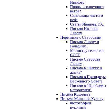
Иванову
Прорыв солнечного
ветра?
Скитальцы чистого
неба
Статья Иванова Г.А.
Письмо Иванова
Львову
Переписка с Суворовым
Письмо Львову и
Гольдину
Министру геологии
СССР
Письмо Суворова
Львову
Письмо в "Науку и
жизнь"
Письмо в Президиум
Верховного Совета
Письмо в "Проблемы
меторитики"
Письма Кушелева
Письмо Мищенко Кулику
Фотографии
рукописи