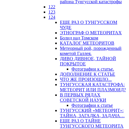
района Тунгусской катастрофы
122
123
124
ЕЩЕ РАЗ О ТУНГУССКОМ
ЧУДЕ
ЭТНОГРАФ О МЕТЕОРИТАХ
Болид над Томском
КАТАЛОГ МЕТЕОРИТОВ
Метеорный рой, порожденный
кометой Галлея.
ДИВО ДИВНОЕ, ТАЙНОЙ
ПОКРЫТОЕ
Фотографии к статье.
ДОПОЛНЕНИЕ К СТАТЬЕ
ЧТО ЖЕ ПРОИЗОШЛО...
ТУНГУССКАЯ КАТАСТРОФА:
МЕТЕОРИТ ИЛИ ПЛАЗМОИД?
В ПЕРВЫХ РЯДАХ
СОВЕТСКОЙ НАУКИ
Фотографии к статье
ТУНГУССКИЙ «МЕТЕОРИТ»:
ТАЙНА, ЗАГАДКА, ЗАДАЧА…
ЕЩЕ РАЗ О ТАЙНЕ
ТУНГУССКОГО МЕТЕОРИТА