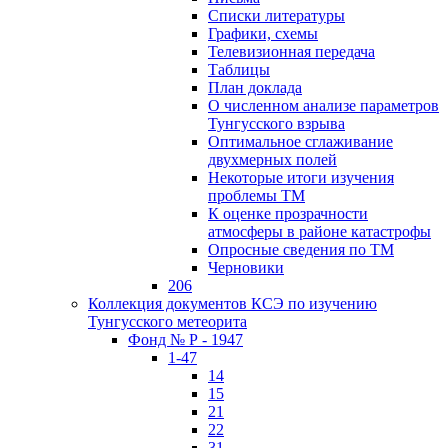
Списки литературы
Графики, схемы
Телевизионная передача
Таблицы
План доклада
О численном анализе параметров
Тунгусского взрыва
Оптимальное сглаживание
двухмерных полей
Некоторые итоги изучения
проблемы ТМ
К оценке прозрачности
атмосферы в районе катастрофы
Опросные сведения по ТМ
Черновики
206
Коллекция документов КСЭ по изучению
Тунгусского метеорита
Фонд № Р - 1947
1-47
14
15
21
22
31