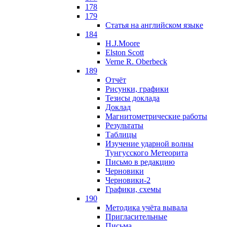
178
179
Статья на английском языке
184
H.J.Moore
Elston Scott
Verne R. Oberbeck
189
Отчёт
Рисунки, графики
Тезисы доклада
Доклад
Магнитометрические работы
Результаты
Таблицы
Изучение ударной волны
Тунгусского Метеорита
Письмо в редакцию
Черновики
Черновики-2
Графики, схемы
190
Методика учёта вывала
Пригласительные
Письма