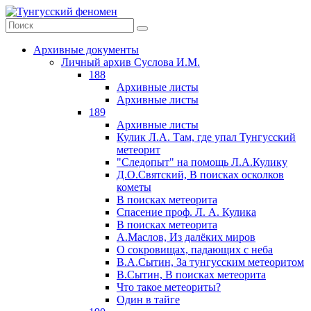
Архивные документы
Личный архив Суслова И.М.
188
Архивные листы
Архивные листы
189
Архивные листы
Кулик Л.А. Там, где упал Тунгусский
метеорит
"Следопыт" на помощь Л.А.Кулику
Д.О.Святский, В поисках осколков
кометы
В поисках метеорита
Спасение проф. Л. А. Кулика
В поисках метеорита
А.Маслов, Из далёких миров
О сокровищах, падающих с неба
В.А.Сытин, За тунгусским метеоритом
В.Сытин, В поисках метеорита
Что такое метеориты?
Один в тайге