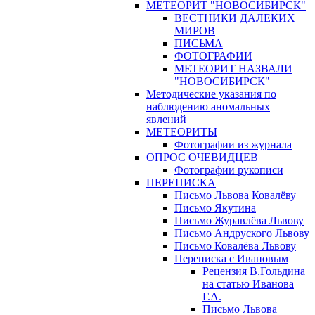
МЕТЕОРИТ "НОВОСИБИРСК"
ВЕСТНИКИ ДАЛЕКИХ
МИРОВ
ПИСЬМА
ФОТОГРАФИИ
МЕТЕОРИТ НАЗВАЛИ
"НОВОСИБИРСК"
Методические указания по
наблюдению аномальных
явлений
МЕТЕОРИТЫ
Фотографии из журнала
ОПРОС ОЧЕВИДЦЕВ
Фотографии рукописи
ПЕРЕПИСКА
Письмо Львова Ковалёву
Письмо Якутина
Письмо Журавлёва Львову
Письмо Андруского Львову
Письмо Ковалёва Львову
Переписка с Ивановым
Рецензия В.Гольдина
на статью Иванова
Г.А.
Письмо Львова