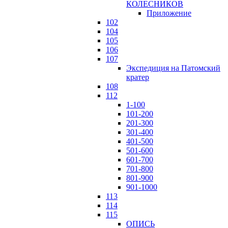
КОЛЕСНИКОВ
Приложение
102
104
105
106
107
Экспедиция на Патомский
кратер
108
112
1-100
101-200
201-300
301-400
401-500
501-600
601-700
701-800
801-900
901-1000
113
114
115
ОПИСЬ