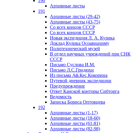
190
Архивные листы
191
Архивные листы (29-42)
Архивные листы (43-75)
Со всех концов СССР
Со всех концов СССР
Новая экспедиция Л. А. Кулика
Доклад Кулика Осоавиахиму
Политехнический музей
В отдел научных учреждений при СНК
СССР
Письмо Суслова И.М.
Письмо Л.С.Гридюхи
Из письма Аф.Кес.Кокорина
Путевой дневник экспедиции
Предупреждение
Ответ Канской конторы Сибторга
Ведомость
Записка Бориса Оптовцева
192
Архивные листы (1-17)
Архивные листы (18-60)
Архивные листы (61-81)
Архивные листы (82-98)