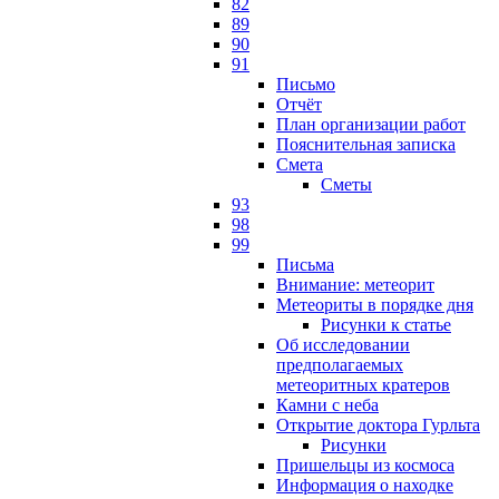
82
89
90
91
Письмо
Отчёт
План организации работ
Пояснительная записка
Смета
Сметы
93
98
99
Письма
Внимание: метеорит
Метеориты в порядке дня
Рисунки к статье
Об исследовании
предполагаемых
метеоритных кратеров
Камни с неба
Открытие доктора Гурльта
Рисунки
Пришельцы из космоса
Информация о находке