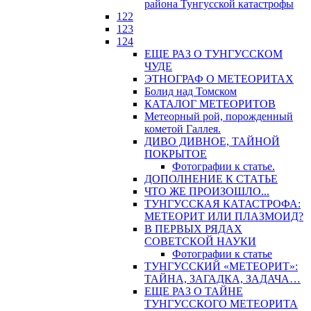
района Тунгусской катастрофы
122
123
124
ЕЩЕ РАЗ О ТУНГУССКОМ
ЧУДЕ
ЭТНОГРАФ О МЕТЕОРИТАХ
Болид над Томском
КАТАЛОГ МЕТЕОРИТОВ
Метеорный рой, порожденный
кометой Галлея.
ДИВО ДИВНОЕ, ТАЙНОЙ
ПОКРЫТОЕ
Фотографии к статье.
ДОПОЛНЕНИЕ К СТАТЬЕ
ЧТО ЖЕ ПРОИЗОШЛО...
ТУНГУССКАЯ КАТАСТРОФА:
МЕТЕОРИТ ИЛИ ПЛАЗМОИД?
В ПЕРВЫХ РЯДАХ
СОВЕТСКОЙ НАУКИ
Фотографии к статье
ТУНГУССКИЙ «МЕТЕОРИТ»:
ТАЙНА, ЗАГАДКА, ЗАДАЧА…
ЕЩЕ РАЗ О ТАЙНЕ
ТУНГУССКОГО МЕТЕОРИТА