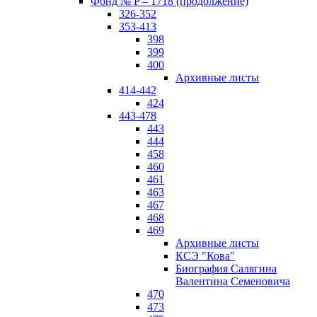
Фонд № P – 1718 (продолжение)
326-352
353-413
398
399
400
Архивные листы
414-442
424
443-478
443
444
458
460
461
463
467
468
469
Архивные листы
КСЭ "Кова"
Биография Салягина
Валентина Семеновича
470
473