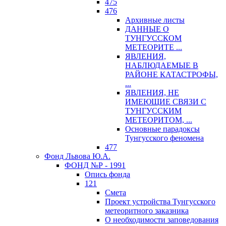
475
476
Архивные листы
ДАННЫЕ О
ТУНГУССКОМ
МЕТЕОРИТЕ ...
ЯВЛЕНИЯ,
НАБЛЮДАЕМЫЕ В
РАЙОНЕ КАТАСТРОФЫ,
...
ЯВЛЕНИЯ, НЕ
ИМЕЮЩИЕ СВЯЗИ С
ТУНГУССКИМ
МЕТЕОРИТОМ, ...
Основные парадоксы
Тунгусского феномена
477
Фонд Львова Ю.А.
ФОНД №Р - 1991
Опись фонда
121
Смета
Проект устройства Тунгусского
метеоритного заказника
О необходимости заповедования