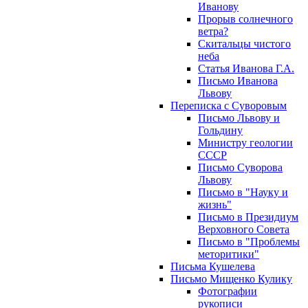
Иванову
Прорыв солнечного
ветра?
Скитальцы чистого
неба
Статья Иванова Г.А.
Письмо Иванова
Львову
Переписка с Суворовым
Письмо Львову и
Гольдину
Министру геологии
СССР
Письмо Суворова
Львову
Письмо в "Науку и
жизнь"
Письмо в Президиум
Верховного Совета
Письмо в "Проблемы
меторитики"
Письма Кушелева
Письмо Мищенко Кулику
Фотографии
рукописи