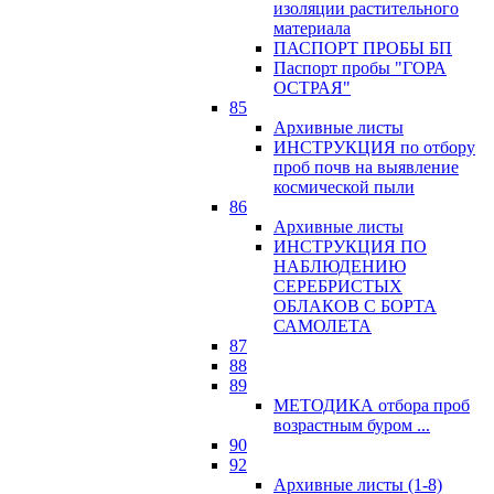
изоляции растительного
материала
ПАСПОРТ ПРОБЫ БП
Паспорт пробы "ГОРА
ОСТРАЯ"
85
Архивные листы
ИНСТРУКЦИЯ по отбору
проб почв на выявление
космической пыли
86
Архивные листы
ИНСТРУКЦИЯ ПО
НАБЛЮДЕНИЮ
СЕРЕБРИСТЫХ
ОБЛАКОВ С БОРТА
САМОЛЕТА
87
88
89
МЕТОДИКА отбора проб
возрастным буром ...
90
92
Архивные листы (1-8)