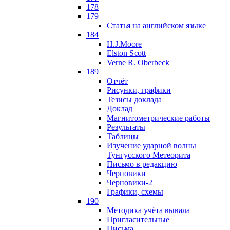
178
179
Статья на английском языке
184
H.J.Moore
Elston Scott
Verne R. Oberbeck
189
Отчёт
Рисунки, графики
Тезисы доклада
Доклад
Магнитометрические работы
Результаты
Таблицы
Изучение ударной волны
Тунгусского Метеорита
Письмо в редакцию
Черновики
Черновики-2
Графики, схемы
190
Методика учёта вывала
Пригласительные
Письма