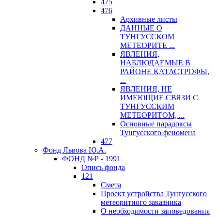
475
476
Архивные листы
ДАННЫЕ О
ТУНГУССКОМ
МЕТЕОРИТЕ ...
ЯВЛЕНИЯ,
НАБЛЮДАЕМЫЕ В
РАЙОНЕ КАТАСТРОФЫ,
...
ЯВЛЕНИЯ, НЕ
ИМЕЮЩИЕ СВЯЗИ С
ТУНГУССКИМ
МЕТЕОРИТОМ, ...
Основные парадоксы
Тунгусского феномена
477
Фонд Львова Ю.А.
ФОНД №Р - 1991
Опись фонда
121
Смета
Проект устройства Тунгусского
метеоритного заказника
О необходимости заповедования