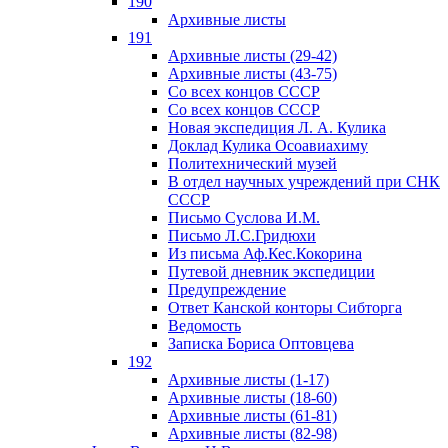
190
Архивные листы
191
Архивные листы (29-42)
Архивные листы (43-75)
Со всех концов СССР
Со всех концов СССР
Новая экспедиция Л. А. Кулика
Доклад Кулика Осоавиахиму
Политехнический музей
В отдел научных учреждений при СНК
СССР
Письмо Суслова И.М.
Письмо Л.С.Гридюхи
Из письма Аф.Кес.Кокорина
Путевой дневник экспедиции
Предупреждение
Ответ Канской конторы Сибторга
Ведомость
Записка Бориса Оптовцева
192
Архивные листы (1-17)
Архивные листы (18-60)
Архивные листы (61-81)
Архивные листы (82-98)