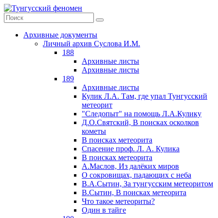
Архивные документы
Личный архив Суслова И.М.
188
Архивные листы
Архивные листы
189
Архивные листы
Кулик Л.А. Там, где упал Тунгусский
метеорит
"Следопыт" на помощь Л.А.Кулику
Д.О.Святский, В поисках осколков
кометы
В поисках метеорита
Спасение проф. Л. А. Кулика
В поисках метеорита
А.Маслов, Из далёких миров
О сокровищах, падающих с неба
В.А.Сытин, За тунгусским метеоритом
В.Сытин, В поисках метеорита
Что такое метеориты?
Один в тайге