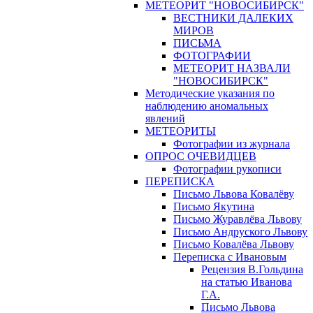
МЕТЕОРИТ "НОВОСИБИРСК"
ВЕСТНИКИ ДАЛЕКИХ
МИРОВ
ПИСЬМА
ФОТОГРАФИИ
МЕТЕОРИТ НАЗВАЛИ
"НОВОСИБИРСК"
Методические указания по
наблюдению аномальных
явлений
МЕТЕОРИТЫ
Фотографии из журнала
ОПРОС ОЧЕВИДЦЕВ
Фотографии рукописи
ПЕРЕПИСКА
Письмо Львова Ковалёву
Письмо Якутина
Письмо Журавлёва Львову
Письмо Андруского Львову
Письмо Ковалёва Львову
Переписка с Ивановым
Рецензия В.Гольдина
на статью Иванова
Г.А.
Письмо Львова