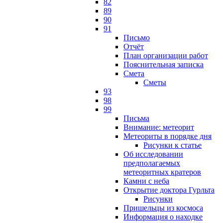
82
89
90
91
Письмо
Отчёт
План организации работ
Пояснительная записка
Смета
Сметы
93
98
99
Письма
Внимание: метеорит
Метеориты в порядке дня
Рисунки к статье
Об исследовании
предполагаемых
метеоритных кратеров
Камни с неба
Открытие доктора Гурльта
Рисунки
Пришельцы из космоса
Информация о находке