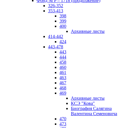
Фонд № P – 1718 (продолжение)
326-352
353-413
398
399
400
Архивные листы
414-442
424
443-478
443
444
458
460
461
463
467
468
469
Архивные листы
КСЭ "Кова"
Биография Салягина
Валентина Семеновича
470
473