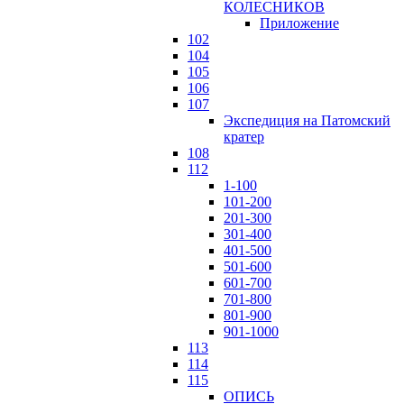
КОЛЕСНИКОВ
Приложение
102
104
105
106
107
Экспедиция на Патомский
кратер
108
112
1-100
101-200
201-300
301-400
401-500
501-600
601-700
701-800
801-900
901-1000
113
114
115
ОПИСЬ