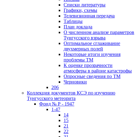
Списки литературы
Графики, схемы
Телевизионная передача
Таблицы
План доклада
О численном анализе параметров
Тунгусского взрыва
Оптимальное сглаживание
двухмерных полей
Некоторые итоги изучения
проблемы ТМ
К оценке прозрачности
атмосферы в районе катастрофы
Опросные сведения по ТМ
Черновики
206
Коллекция документов КСЭ по изучению
Тунгусского метеорита
Фонд № Р - 1947
1-47
14
15
21
22
31