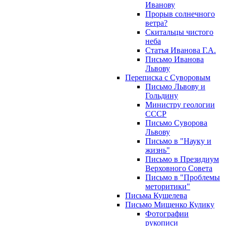
Иванову
Прорыв солнечного
ветра?
Скитальцы чистого
неба
Статья Иванова Г.А.
Письмо Иванова
Львову
Переписка с Суворовым
Письмо Львову и
Гольдину
Министру геологии
СССР
Письмо Суворова
Львову
Письмо в "Науку и
жизнь"
Письмо в Президиум
Верховного Совета
Письмо в "Проблемы
меторитики"
Письма Кушелева
Письмо Мищенко Кулику
Фотографии
рукописи