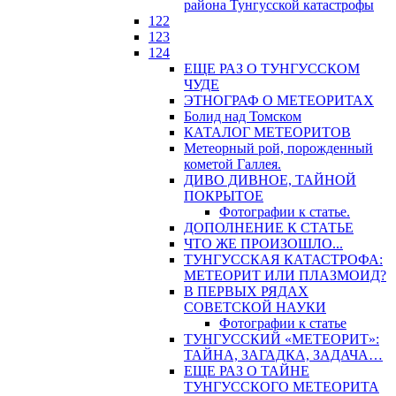
района Тунгусской катастрофы
122
123
124
ЕЩЕ РАЗ О ТУНГУССКОМ
ЧУДЕ
ЭТНОГРАФ О МЕТЕОРИТАХ
Болид над Томском
КАТАЛОГ МЕТЕОРИТОВ
Метеорный рой, порожденный
кометой Галлея.
ДИВО ДИВНОЕ, ТАЙНОЙ
ПОКРЫТОЕ
Фотографии к статье.
ДОПОЛНЕНИЕ К СТАТЬЕ
ЧТО ЖЕ ПРОИЗОШЛО...
ТУНГУССКАЯ КАТАСТРОФА:
МЕТЕОРИТ ИЛИ ПЛАЗМОИД?
В ПЕРВЫХ РЯДАХ
СОВЕТСКОЙ НАУКИ
Фотографии к статье
ТУНГУССКИЙ «МЕТЕОРИТ»:
ТАЙНА, ЗАГАДКА, ЗАДАЧА…
ЕЩЕ РАЗ О ТАЙНЕ
ТУНГУССКОГО МЕТЕОРИТА