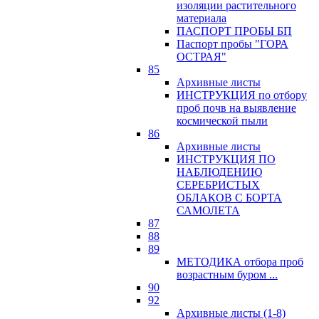
изоляции растительного
материала
ПАСПОРТ ПРОБЫ БП
Паспорт пробы "ГОРА
ОСТРАЯ"
85
Архивные листы
ИНСТРУКЦИЯ по отбору
проб почв на выявление
космической пыли
86
Архивные листы
ИНСТРУКЦИЯ ПО
НАБЛЮДЕНИЮ
СЕРЕБРИСТЫХ
ОБЛАКОВ С БОРТА
САМОЛЕТА
87
88
89
МЕТОДИКА отбора проб
возрастным буром ...
90
92
Архивные листы (1-8)