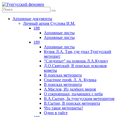
Архивные документы
Личный архив Суслова И.М.
188
Архивные листы
Архивные листы
189
Архивные листы
Кулик Л.А. Там, где упал Тунгусский
метеорит
"Следопыт" на помощь Л.А.Кулику
Д.О.Святский, В поисках осколков
кометы
В поисках метеорита
Спасение проф. Л. А. Кулика
В поисках метеорита
А.Маслов, Из далёких миров
О сокровищах, падающих с неба
В.А.Сытин, За тунгусским метеоритом
В.Сытин, В поисках метеорита
Что такое метеориты?
Один в тайге