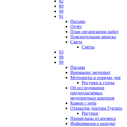
82
89
90
91
Письмо
Отчёт
План организации работ
Пояснительная записка
Смета
Сметы
93
98
99
Письма
Внимание: метеорит
Метеориты в порядке дня
Рисунки к статье
Об исследовании
предполагаемых
метеоритных кратеров
Камни с неба
Открытие доктора Гурльта
Рисунки
Пришельцы из космоса
Информация о находке