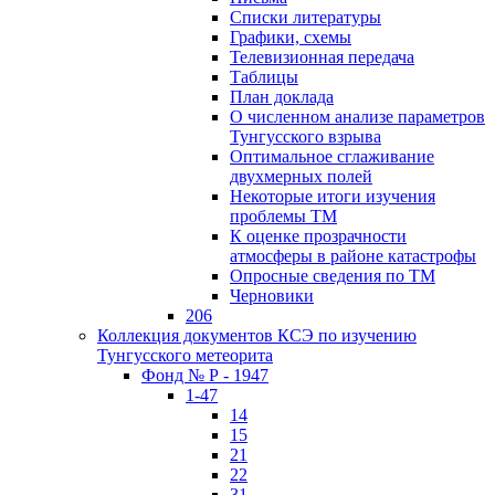
Списки литературы
Графики, схемы
Телевизионная передача
Таблицы
План доклада
О численном анализе параметров
Тунгусского взрыва
Оптимальное сглаживание
двухмерных полей
Некоторые итоги изучения
проблемы ТМ
К оценке прозрачности
атмосферы в районе катастрофы
Опросные сведения по ТМ
Черновики
206
Коллекция документов КСЭ по изучению
Тунгусского метеорита
Фонд № Р - 1947
1-47
14
15
21
22
31