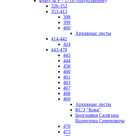
Фонд № P – 1718 (продолжение)
326-352
353-413
398
399
400
Архивные листы
414-442
424
443-478
443
444
458
460
461
463
467
468
469
Архивные листы
КСЭ "Кова"
Биография Салягина
Валентина Семеновича
470
473