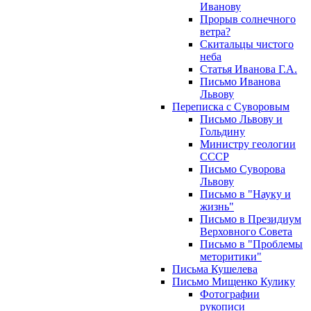
Иванову
Прорыв солнечного
ветра?
Скитальцы чистого
неба
Статья Иванова Г.А.
Письмо Иванова
Львову
Переписка с Суворовым
Письмо Львову и
Гольдину
Министру геологии
СССР
Письмо Суворова
Львову
Письмо в "Науку и
жизнь"
Письмо в Президиум
Верховного Совета
Письмо в "Проблемы
меторитики"
Письма Кушелева
Письмо Мищенко Кулику
Фотографии
рукописи