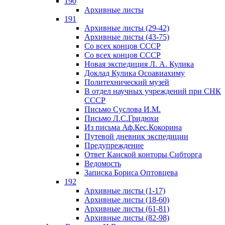
190
Архивные листы
191
Архивные листы (29-42)
Архивные листы (43-75)
Со всех концов СССР
Со всех концов СССР
Новая экспедиция Л. А. Кулика
Доклад Кулика Осоавиахиму
Политехнический музей
В отдел научных учреждений при СНК
СССР
Письмо Суслова И.М.
Письмо Л.С.Гридюхи
Из письма Аф.Кес.Кокорина
Путевой дневник экспедиции
Предупреждение
Ответ Канской конторы Сибторга
Ведомость
Записка Бориса Оптовцева
192
Архивные листы (1-17)
Архивные листы (18-60)
Архивные листы (61-81)
Архивные листы (82-98)