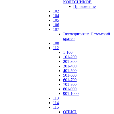
КОЛЕСНИКОВ
Приложение
102
104
105
106
107
Экспедиция на Патомский
кратер
108
112
1-100
101-200
201-300
301-400
401-500
501-600
601-700
701-800
801-900
901-1000
113
114
115
ОПИСЬ