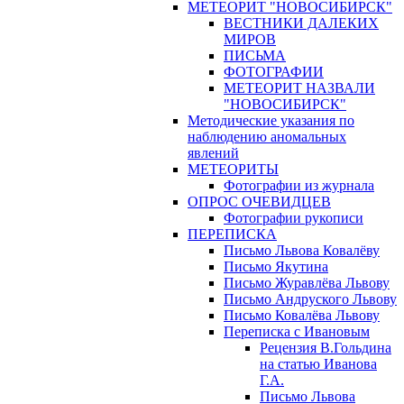
МЕТЕОРИТ "НОВОСИБИРСК"
ВЕСТНИКИ ДАЛЕКИХ
МИРОВ
ПИСЬМА
ФОТОГРАФИИ
МЕТЕОРИТ НАЗВАЛИ
"НОВОСИБИРСК"
Методические указания по
наблюдению аномальных
явлений
МЕТЕОРИТЫ
Фотографии из журнала
ОПРОС ОЧЕВИДЦЕВ
Фотографии рукописи
ПЕРЕПИСКА
Письмо Львова Ковалёву
Письмо Якутина
Письмо Журавлёва Львову
Письмо Андруского Львову
Письмо Ковалёва Львову
Переписка с Ивановым
Рецензия В.Гольдина
на статью Иванова
Г.А.
Письмо Львова