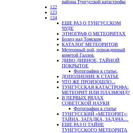
района Тунгусской катастрофы
122
123
124
ЕЩЕ РАЗ О ТУНГУССКОМ
ЧУДЕ
ЭТНОГРАФ О МЕТЕОРИТАХ
Болид над Томском
КАТАЛОГ МЕТЕОРИТОВ
Метеорный рой, порожденный
кометой Галлея.
ДИВО ДИВНОЕ, ТАЙНОЙ
ПОКРЫТОЕ
Фотографии к статье.
ДОПОЛНЕНИЕ К СТАТЬЕ
ЧТО ЖЕ ПРОИЗОШЛО...
ТУНГУССКАЯ КАТАСТРОФА:
МЕТЕОРИТ ИЛИ ПЛАЗМОИД?
В ПЕРВЫХ РЯДАХ
СОВЕТСКОЙ НАУКИ
Фотографии к статье
ТУНГУССКИЙ «МЕТЕОРИТ»:
ТАЙНА, ЗАГАДКА, ЗАДАЧА…
ЕЩЕ РАЗ О ТАЙНЕ
ТУНГУССКОГО МЕТЕОРИТА