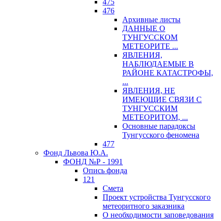
475
476
Архивные листы
ДАННЫЕ О
ТУНГУССКОМ
МЕТЕОРИТЕ ...
ЯВЛЕНИЯ,
НАБЛЮДАЕМЫЕ В
РАЙОНЕ КАТАСТРОФЫ,
...
ЯВЛЕНИЯ, НЕ
ИМЕЮЩИЕ СВЯЗИ С
ТУНГУССКИМ
МЕТЕОРИТОМ, ...
Основные парадоксы
Тунгусского феномена
477
Фонд Львова Ю.А.
ФОНД №Р - 1991
Опись фонда
121
Смета
Проект устройства Тунгусского
метеоритного заказника
О необходимости заповедования