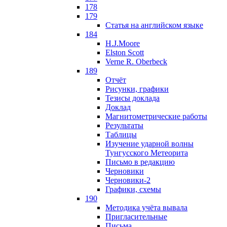
178
179
Статья на английском языке
184
H.J.Moore
Elston Scott
Verne R. Oberbeck
189
Отчёт
Рисунки, графики
Тезисы доклада
Доклад
Магнитометрические работы
Результаты
Таблицы
Изучение ударной волны
Тунгусского Метеорита
Письмо в редакцию
Черновики
Черновики-2
Графики, схемы
190
Методика учёта вывала
Пригласительные
Письма