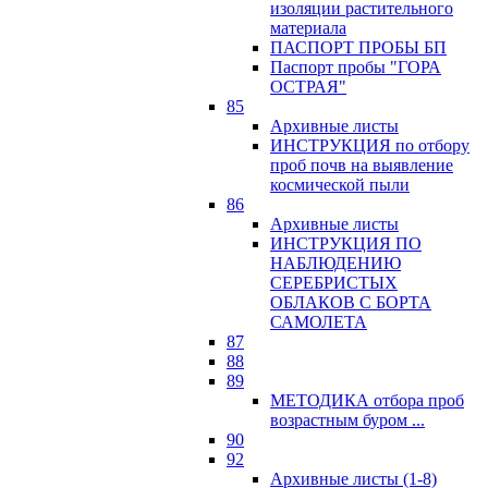
изоляции растительного
материала
ПАСПОРТ ПРОБЫ БП
Паспорт пробы "ГОРА
ОСТРАЯ"
85
Архивные листы
ИНСТРУКЦИЯ по отбору
проб почв на выявление
космической пыли
86
Архивные листы
ИНСТРУКЦИЯ ПО
НАБЛЮДЕНИЮ
СЕРЕБРИСТЫХ
ОБЛАКОВ С БОРТА
САМОЛЕТА
87
88
89
МЕТОДИКА отбора проб
возрастным буром ...
90
92
Архивные листы (1-8)