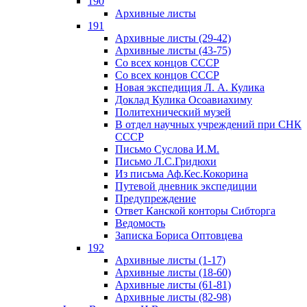
190
Архивные листы
191
Архивные листы (29-42)
Архивные листы (43-75)
Со всех концов СССР
Со всех концов СССР
Новая экспедиция Л. А. Кулика
Доклад Кулика Осоавиахиму
Политехнический музей
В отдел научных учреждений при СНК
СССР
Письмо Суслова И.М.
Письмо Л.С.Гридюхи
Из письма Аф.Кес.Кокорина
Путевой дневник экспедиции
Предупреждение
Ответ Канской конторы Сибторга
Ведомость
Записка Бориса Оптовцева
192
Архивные листы (1-17)
Архивные листы (18-60)
Архивные листы (61-81)
Архивные листы (82-98)