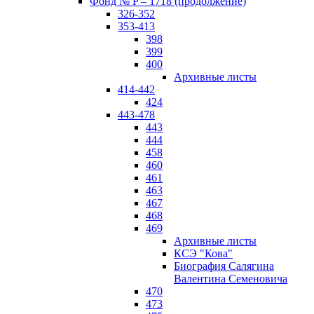
Фонд № P – 1718 (продолжение)
326-352
353-413
398
399
400
Архивные листы
414-442
424
443-478
443
444
458
460
461
463
467
468
469
Архивные листы
КСЭ "Кова"
Биография Салягина
Валентина Семеновича
470
473