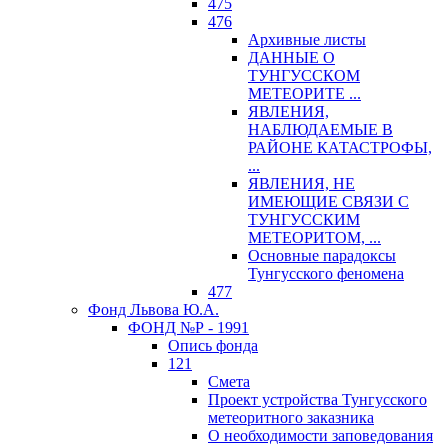
475
476
Архивные листы
ДАННЫЕ О
ТУНГУССКОМ
МЕТЕОРИТЕ ...
ЯВЛЕНИЯ,
НАБЛЮДАЕМЫЕ В
РАЙОНЕ КАТАСТРОФЫ,
...
ЯВЛЕНИЯ, НЕ
ИМЕЮЩИЕ СВЯЗИ С
ТУНГУССКИМ
МЕТЕОРИТОМ, ...
Основные парадоксы
Тунгусского феномена
477
Фонд Львова Ю.А.
ФОНД №Р - 1991
Опись фонда
121
Смета
Проект устройства Тунгусского
метеоритного заказника
О необходимости заповедования