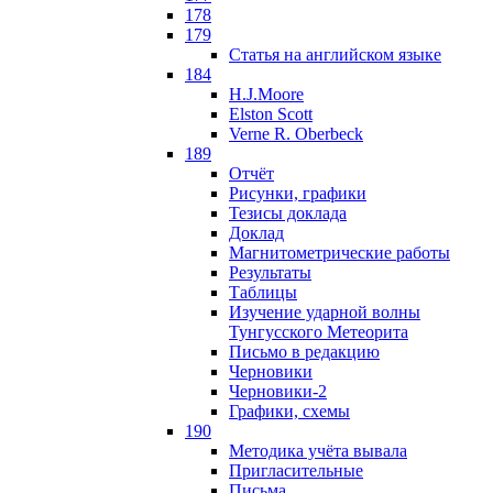
178
179
Статья на английском языке
184
H.J.Moore
Elston Scott
Verne R. Oberbeck
189
Отчёт
Рисунки, графики
Тезисы доклада
Доклад
Магнитометрические работы
Результаты
Таблицы
Изучение ударной волны
Тунгусского Метеорита
Письмо в редакцию
Черновики
Черновики-2
Графики, схемы
190
Методика учёта вывала
Пригласительные
Письма