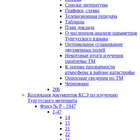
Списки литературы
Графики, схемы
Телевизионная передача
Таблицы
План доклада
О численном анализе параметров
Тунгусского взрыва
Оптимальное сглаживание
двухмерных полей
Некоторые итоги изучения
проблемы ТМ
К оценке прозрачности
атмосферы в районе катастрофы
Опросные сведения по ТМ
Черновики
206
Коллекция документов КСЭ по изучению
Тунгусского метеорита
Фонд № Р - 1947
1-47
14
15
21
22
31