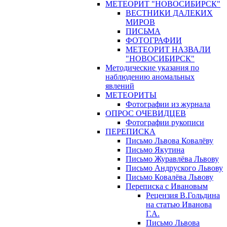
МЕТЕОРИТ "НОВОСИБИРСК"
ВЕСТНИКИ ДАЛЕКИХ
МИРОВ
ПИСЬМА
ФОТОГРАФИИ
МЕТЕОРИТ НАЗВАЛИ
"НОВОСИБИРСК"
Методические указания по
наблюдению аномальных
явлений
МЕТЕОРИТЫ
Фотографии из журнала
ОПРОС ОЧЕВИДЦЕВ
Фотографии рукописи
ПЕРЕПИСКА
Письмо Львова Ковалёву
Письмо Якутина
Письмо Журавлёва Львову
Письмо Андруского Львову
Письмо Ковалёва Львову
Переписка с Ивановым
Рецензия В.Гольдина
на статью Иванова
Г.А.
Письмо Львова