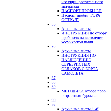
изоляции растительного
материала
ПАСПОРТ ПРОБЫ БП
Паспорт пробы "ГОРА
ОСТРАЯ"
85
Архивные листы
ИНСТРУКЦИЯ по отбору
проб почв на выявление
космической пыли
86
Архивные листы
ИНСТРУКЦИЯ ПО
НАБЛЮДЕНИЮ
СЕРЕБРИСТЫХ
ОБЛАКОВ С БОРТА
САМОЛЕТА
87
88
89
МЕТОДИКА отбора проб
возрастным буром ...
90
92
Архивные листы (1-8)