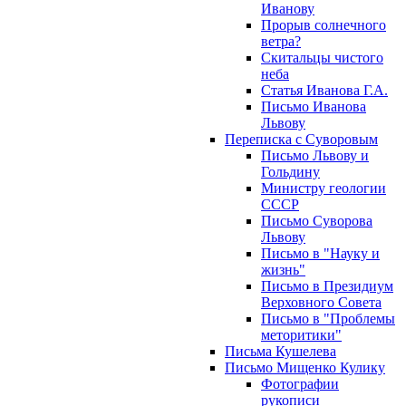
Иванову
Прорыв солнечного
ветра?
Скитальцы чистого
неба
Статья Иванова Г.А.
Письмо Иванова
Львову
Переписка с Суворовым
Письмо Львову и
Гольдину
Министру геологии
СССР
Письмо Суворова
Львову
Письмо в "Науку и
жизнь"
Письмо в Президиум
Верховного Совета
Письмо в "Проблемы
меторитики"
Письма Кушелева
Письмо Мищенко Кулику
Фотографии
рукописи