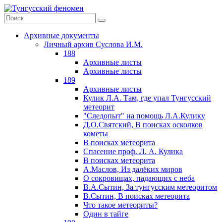
Архивные документы
Личный архив Суслова И.М.
188
Архивные листы
Архивные листы
189
Архивные листы
Кулик Л.А. Там, где упал Тунгусский
метеорит
"Следопыт" на помощь Л.А.Кулику
Д.О.Святский, В поисках осколков
кометы
В поисках метеорита
Спасение проф. Л. А. Кулика
В поисках метеорита
А.Маслов, Из далёких миров
О сокровищах, падающих с неба
В.А.Сытин, За тунгусским метеоритом
В.Сытин, В поисках метеорита
Что такое метеориты?
Один в тайге