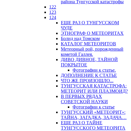
района Тунгусской катастрофы
122
123
124
ЕЩЕ РАЗ О ТУНГУССКОМ
ЧУДЕ
ЭТНОГРАФ О МЕТЕОРИТАХ
Болид над Томском
КАТАЛОГ МЕТЕОРИТОВ
Метеорный рой, порожденный
кометой Галлея.
ДИВО ДИВНОЕ, ТАЙНОЙ
ПОКРЫТОЕ
Фотографии к статье.
ДОПОЛНЕНИЕ К СТАТЬЕ
ЧТО ЖЕ ПРОИЗОШЛО...
ТУНГУССКАЯ КАТАСТРОФА:
МЕТЕОРИТ ИЛИ ПЛАЗМОИД?
В ПЕРВЫХ РЯДАХ
СОВЕТСКОЙ НАУКИ
Фотографии к статье
ТУНГУССКИЙ «МЕТЕОРИТ»:
ТАЙНА, ЗАГАДКА, ЗАДАЧА…
ЕЩЕ РАЗ О ТАЙНЕ
ТУНГУССКОГО МЕТЕОРИТА