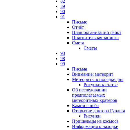
82
89
90
91
Письмо
Отчёт
План организации работ
Пояснительная записка
Смета
Сметы
93
98
99
Письма
Внимание: метеорит
Метеориты в порядке дня
Рисунки к статье
Об исследовании
предполагаемых
метеоритных кратеров
Камни с неба
Открытие доктора Гурльта
Рисунки
Пришельцы из космоса
Информация о находке