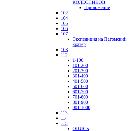
КОЛЕСНИКОВ
Приложение
102
104
105
106
107
Экспедиция на Патомский
кратер
108
112
1-100
101-200
201-300
301-400
401-500
501-600
601-700
701-800
801-900
901-1000
113
114
115
ОПИСЬ