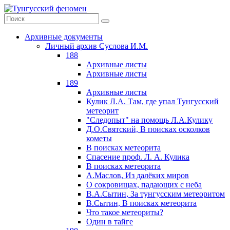
Архивные документы
Личный архив Суслова И.М.
188
Архивные листы
Архивные листы
189
Архивные листы
Кулик Л.А. Там, где упал Тунгусский
метеорит
"Следопыт" на помощь Л.А.Кулику
Д.О.Святский, В поисках осколков
кометы
В поисках метеорита
Спасение проф. Л. А. Кулика
В поисках метеорита
А.Маслов, Из далёких миров
О сокровищах, падающих с неба
В.А.Сытин, За тунгусским метеоритом
В.Сытин, В поисках метеорита
Что такое метеориты?
Один в тайге