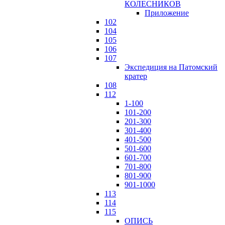
КОЛЕСНИКОВ
Приложение
102
104
105
106
107
Экспедиция на Патомский
кратер
108
112
1-100
101-200
201-300
301-400
401-500
501-600
601-700
701-800
801-900
901-1000
113
114
115
ОПИСЬ