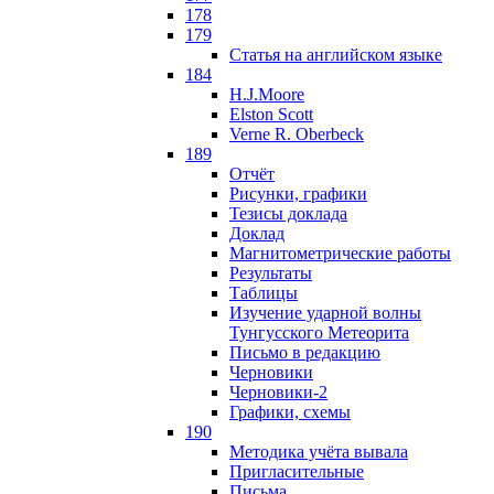
178
179
Статья на английском языке
184
H.J.Moore
Elston Scott
Verne R. Oberbeck
189
Отчёт
Рисунки, графики
Тезисы доклада
Доклад
Магнитометрические работы
Результаты
Таблицы
Изучение ударной волны
Тунгусского Метеорита
Письмо в редакцию
Черновики
Черновики-2
Графики, схемы
190
Методика учёта вывала
Пригласительные
Письма