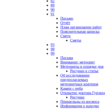
82
89
90
91
Письмо
Отчёт
План организации работ
Пояснительная записка
Смета
Сметы
93
98
99
Письма
Внимание: метеорит
Метеориты в порядке дня
Рисунки к статье
Об исследовании
предполагаемых
метеоритных кратеров
Камни с неба
Открытие доктора Гурльта
Рисунки
Пришельцы из космоса
Информация о находке