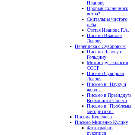
Иванову
Прорыв солнечного
ветра?
Скитальцы чистого
неба
Статья Иванова Г.А.
Письмо Иванова
Львову
Переписка с Суворовым
Письмо Львову и
Гольдину
Министру геологии
СССР
Письмо Суворова
Львову
Письмо в "Науку и
жизнь"
Письмо в Президиум
Верховного Совета
Письмо в "Проблемы
меторитики"
Письма Кушелева
Письмо Мищенко Кулику
Фотографии
рукописи