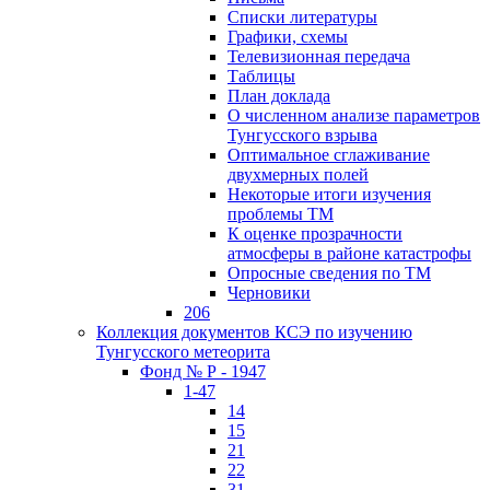
Списки литературы
Графики, схемы
Телевизионная передача
Таблицы
План доклада
О численном анализе параметров
Тунгусского взрыва
Оптимальное сглаживание
двухмерных полей
Некоторые итоги изучения
проблемы ТМ
К оценке прозрачности
атмосферы в районе катастрофы
Опросные сведения по ТМ
Черновики
206
Коллекция документов КСЭ по изучению
Тунгусского метеорита
Фонд № Р - 1947
1-47
14
15
21
22
31