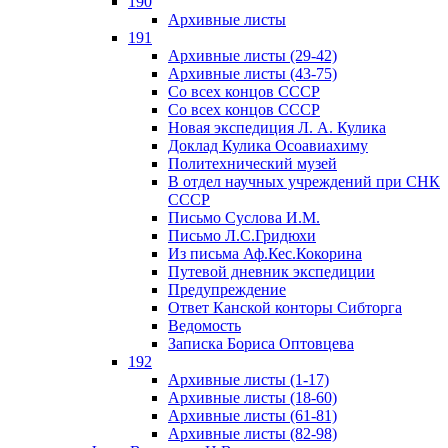
190
Архивные листы
191
Архивные листы (29-42)
Архивные листы (43-75)
Со всех концов СССР
Со всех концов СССР
Новая экспедиция Л. А. Кулика
Доклад Кулика Осоавиахиму
Политехнический музей
В отдел научных учреждений при СНК
СССР
Письмо Суслова И.М.
Письмо Л.С.Гридюхи
Из письма Аф.Кес.Кокорина
Путевой дневник экспедиции
Предупреждение
Ответ Канской конторы Сибторга
Ведомость
Записка Бориса Оптовцева
192
Архивные листы (1-17)
Архивные листы (18-60)
Архивные листы (61-81)
Архивные листы (82-98)