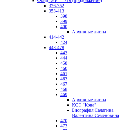
Фонд № P – 1718 (продолжение)
326-352
353-413
398
399
400
Архивные листы
414-442
424
443-478
443
444
458
460
461
463
467
468
469
Архивные листы
КСЭ "Кова"
Биография Салягина
Валентина Семеновича
470
473