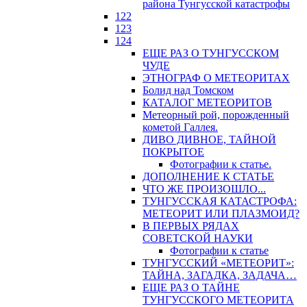
района Тунгусской катастрофы
122
123
124
ЕЩЕ РАЗ О ТУНГУССКОМ
ЧУДЕ
ЭТНОГРАФ О МЕТЕОРИТАХ
Болид над Томском
КАТАЛОГ МЕТЕОРИТОВ
Метеорный рой, порожденный
кометой Галлея.
ДИВО ДИВНОЕ, ТАЙНОЙ
ПОКРЫТОЕ
Фотографии к статье.
ДОПОЛНЕНИЕ К СТАТЬЕ
ЧТО ЖЕ ПРОИЗОШЛО...
ТУНГУССКАЯ КАТАСТРОФА:
МЕТЕОРИТ ИЛИ ПЛАЗМОИД?
В ПЕРВЫХ РЯДАХ
СОВЕТСКОЙ НАУКИ
Фотографии к статье
ТУНГУССКИЙ «МЕТЕОРИТ»:
ТАЙНА, ЗАГАДКА, ЗАДАЧА…
ЕЩЕ РАЗ О ТАЙНЕ
ТУНГУССКОГО МЕТЕОРИТА