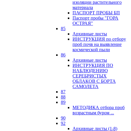
изоляции растительного
материала
ПАСПОРТ ПРОБЫ БП
Паспорт пробы "ГОРА
ОСТРАЯ"
85
Архивные листы
ИНСТРУКЦИЯ по отбору
проб почв на выявление
космической пыли
86
Архивные листы
ИНСТРУКЦИЯ ПО
НАБЛЮДЕНИЮ
СЕРЕБРИСТЫХ
ОБЛАКОВ С БОРТА
САМОЛЕТА
87
88
89
МЕТОДИКА отбора проб
возрастным буром ...
90
92
Архивные листы (1-8)