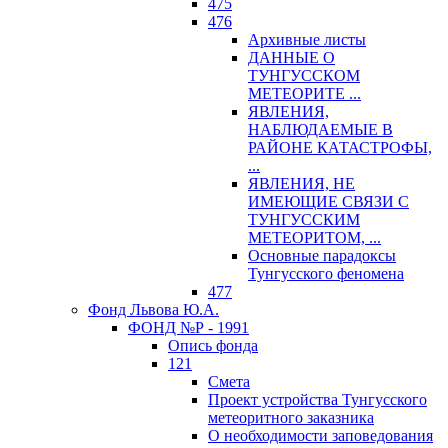
475
476
Архивные листы
ДАННЫЕ О
ТУНГУССКОМ
МЕТЕОРИТЕ ...
ЯВЛЕНИЯ,
НАБЛЮДАЕМЫЕ В
РАЙОНЕ КАТАСТРОФЫ,
...
ЯВЛЕНИЯ, НЕ
ИМЕЮЩИЕ СВЯЗИ С
ТУНГУССКИМ
МЕТЕОРИТОМ, ...
Основные парадоксы
Тунгусского феномена
477
Фонд Львова Ю.А.
ФОНД №Р - 1991
Опись фонда
121
Смета
Проект устройства Тунгусского
метеоритного заказника
О необходимости заповедования