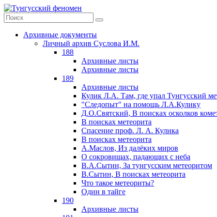
Архивные документы
Личный архив Суслова И.М.
188
Архивные листы
Архивные листы
189
Архивные листы
Кулик Л.А. Там, где упал Тунгусский м
"Следопыт" на помощь Л.А.Кулику
Д.О.Святский, В поисках осколков коме
В поисках метеорита
Спасение проф. Л. А. Кулика
В поисках метеорита
А.Маслов, Из далёких миров
О сокровищах, падающих с неба
В.А.Сытин, За тунгусским метеоритом
В.Сытин, В поисках метеорита
Что такое метеориты?
Один в тайге
190
Архивные листы