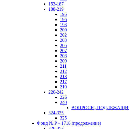
153-187
188-219
195
196
198
200
202
203
206
207
208
209
211
212
213
217
219
220-242
226
240
ВОПРОСЫ, ПОДЛЕЖАЩИЕ 
324-325
325
Фонд № P – 1718 (продолжение)
326-352