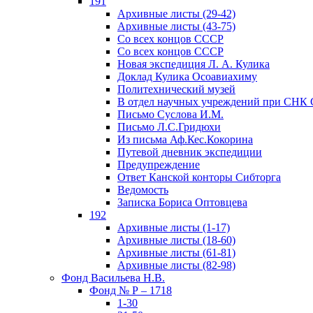
191
Архивные листы (29-42)
Архивные листы (43-75)
Со всех концов СССР
Со всех концов СССР
Новая экспедиция Л. А. Кулика
Доклад Кулика Осоавиахиму
Политехнический музей
В отдел научных учреждений при СНК
Письмо Суслова И.М.
Письмо Л.С.Гридюхи
Из письма Аф.Кес.Кокорина
Путевой дневник экспедиции
Предупреждение
Ответ Канской конторы Сибторга
Ведомость
Записка Бориса Оптовцева
192
Архивные листы (1-17)
Архивные листы (18-60)
Архивные листы (61-81)
Архивные листы (82-98)
Фонд Васильева Н.В.
Фонд № Р – 1718
1-30