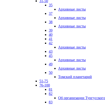
31-50
35
Архивные листы
37
Архивные листы
38
Архивные листы
39
40
41
42
Архивные листы
43
45
Архивные листы
49
Архивные листы
50
Томский планетарий
51-75
76-100
81
82
Об организации Тунгусского
83