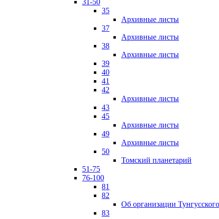
31-50
35
Архивные листы
37
Архивные листы
38
Архивные листы
39
40
41
42
Архивные листы
43
45
Архивные листы
49
Архивные листы
50
Томский планетарий
51-75
76-100
81
82
Об организации Тунгусского
83