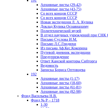
191
Архивные листы (29-42)
Архивные листы (43-75)
Со всех концов СССР
Со всех концов СССР
Новая экспедиция Л. А. Кулика
Доклад Кулика Осоавиахиму
Политехнический музей
В отдел научных учреждений при СНК
Письмо Суслова И.М.
Письмо Л.С.Гридюхи
Из письма Аф.Кес.Кокорина
Путевой дневник экспедиции
Предупреждение
Ответ Канской конторы Сибторга
Ведомость
Записка Бориса Оптовцева
192
Архивные листы (1-17)
Архивные листы (18-60)
Архивные листы (61-81)
Архивные листы (82-98)
Фонд Васильева Н.В.
Фонд № Р – 1718
1-30