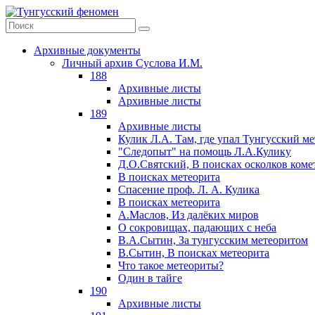
Архивные документы
Личный архив Суслова И.М.
188
Архивные листы
Архивные листы
189
Архивные листы
Кулик Л.А. Там, где упал Тунгусский м
"Следопыт" на помощь Л.А.Кулику
Д.О.Святский, В поисках осколков коме
В поисках метеорита
Спасение проф. Л. А. Кулика
В поисках метеорита
А.Маслов, Из далёких миров
О сокровищах, падающих с неба
В.А.Сытин, За тунгусским метеоритом
В.Сытин, В поисках метеорита
Что такое метеориты?
Один в тайге
190
Архивные листы