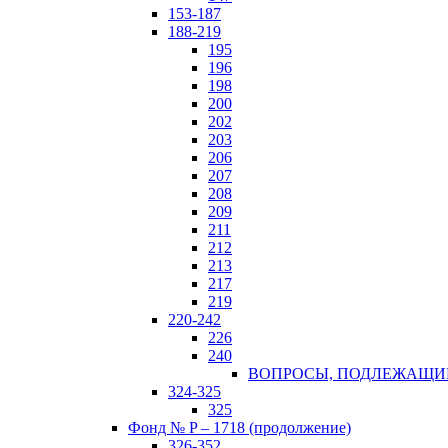
153-187
188-219
195
196
198
200
202
203
206
207
208
209
211
212
213
217
219
220-242
226
240
ВОПРОСЫ, ПОДЛЕЖАЩИЕ 
324-325
325
Фонд № P – 1718 (продолжение)
326-352