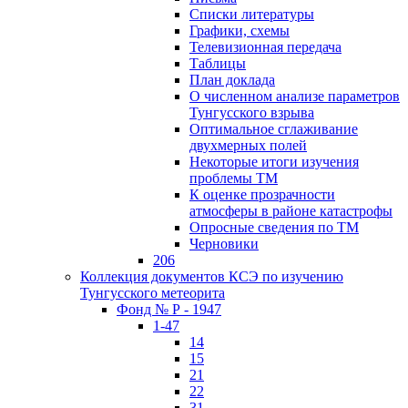
Списки литературы
Графики, схемы
Телевизионная передача
Таблицы
План доклада
О численном анализе параметров
Тунгусского взрыва
Оптимальное сглаживание
двухмерных полей
Некоторые итоги изучения
проблемы ТМ
К оценке прозрачности
атмосферы в районе катастрофы
Опросные сведения по ТМ
Черновики
206
Коллекция документов КСЭ по изучению
Тунгусского метеорита
Фонд № Р - 1947
1-47
14
15
21
22
31