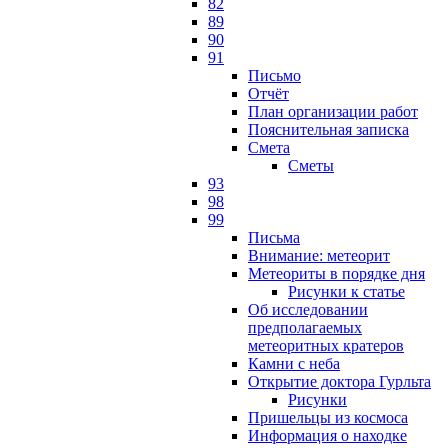
82
89
90
91
Письмо
Отчёт
План организации работ
Пояснительная записка
Смета
Сметы
93
98
99
Письма
Внимание: метеорит
Метеориты в порядке дня
Рисунки к статье
Об исследовании
предполагаемых
метеоритных кратеров
Камни с неба
Открытие доктора Гурльта
Рисунки
Пришельцы из космоса
Информация о находке