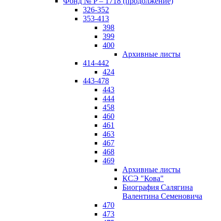
Фонд № P – 1718 (продолжение)
326-352
353-413
398
399
400
Архивные листы
414-442
424
443-478
443
444
458
460
461
463
467
468
469
Архивные листы
КСЭ "Кова"
Биография Салягина
Валентина Семеновича
470
473