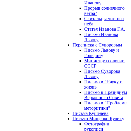
Иванову
Прорыв солнечного
ветра?
Скитальцы чистого
неба
Статья Иванова Г.А.
Письмо Иванова
Львову
Переписка с Суворовым
Письмо Львову и
Гольдину
Министру геологии
СССР
Письмо Суворова
Львову
Письмо в "Науку и
жизнь"
Письмо в Президиум
Верховного Совета
Письмо в "Проблемы
меторитики"
Письма Кушелева
Письмо Мищенко Кулику
Фотографии
рукописи