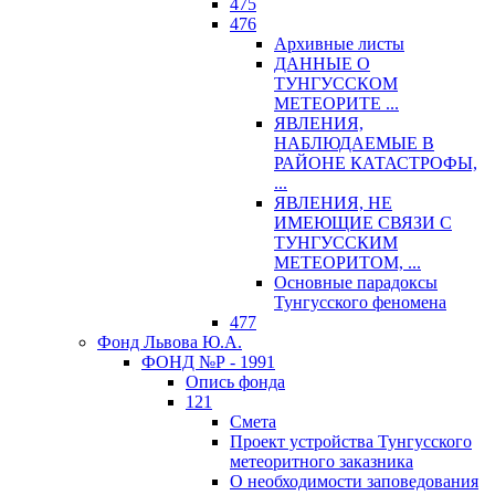
475
476
Архивные листы
ДАННЫЕ О
ТУНГУССКОМ
МЕТЕОРИТЕ ...
ЯВЛЕНИЯ,
НАБЛЮДАЕМЫЕ В
РАЙОНЕ КАТАСТРОФЫ,
...
ЯВЛЕНИЯ, НЕ
ИМЕЮЩИЕ СВЯЗИ С
ТУНГУССКИМ
МЕТЕОРИТОМ, ...
Основные парадоксы
Тунгусского феномена
477
Фонд Львова Ю.А.
ФОНД №Р - 1991
Опись фонда
121
Смета
Проект устройства Тунгусского
метеоритного заказника
О необходимости заповедования