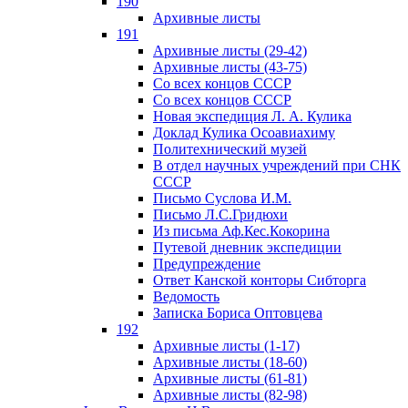
190
Архивные листы
191
Архивные листы (29-42)
Архивные листы (43-75)
Со всех концов СССР
Со всех концов СССР
Новая экспедиция Л. А. Кулика
Доклад Кулика Осоавиахиму
Политехнический музей
В отдел научных учреждений при СНК
СССР
Письмо Суслова И.М.
Письмо Л.С.Гридюхи
Из письма Аф.Кес.Кокорина
Путевой дневник экспедиции
Предупреждение
Ответ Канской конторы Сибторга
Ведомость
Записка Бориса Оптовцева
192
Архивные листы (1-17)
Архивные листы (18-60)
Архивные листы (61-81)
Архивные листы (82-98)