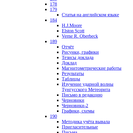
178
179
Статья на английском языке
184
H.J.Moore
Elston Scott
Verne R. Oberbeck
189
Отчёт
Рисунки, графики
Тезисы доклада
Доклад
Магнитометрические работы
Результаты
Таблицы
Изучение ударной волны
Тунгусского Метеорита
Письмо в редакцию
Черновики
Черновики-2
Графики, схемы
190
Методика учёта вывала
Пригласительные
Письма