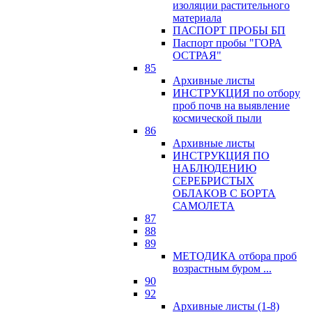
изоляции растительного
материала
ПАСПОРТ ПРОБЫ БП
Паспорт пробы "ГОРА
ОСТРАЯ"
85
Архивные листы
ИНСТРУКЦИЯ по отбору
проб почв на выявление
космической пыли
86
Архивные листы
ИНСТРУКЦИЯ ПО
НАБЛЮДЕНИЮ
СЕРЕБРИСТЫХ
ОБЛАКОВ С БОРТА
САМОЛЕТА
87
88
89
МЕТОДИКА отбора проб
возрастным буром ...
90
92
Архивные листы (1-8)