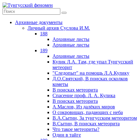
Архивные документы
Личный архив Суслова И.М.
188
Архивные листы
Архивные листы
189
Архивные листы
Кулик Л.А. Там, где упал Тунгусский
метеорит
"Следопыт" на помощь Л.А.Кулику
Д.О.Святский, В поисках осколков
кометы
В поисках метеорита
Спасение проф. Л. А. Кулика
В поисках метеорита
А.Маслов, Из далёких миров
О сокровищах, падающих с неба
В.А.Сытин, За тунгусским метеоритом
В.Сытин, В поисках метеорита
Что такое метеориты?
Один в тайге