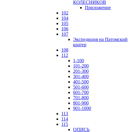
КОЛЕСНИКОВ
Приложение
102
104
105
106
107
Экспедиция на Патомский
кратер
108
112
1-100
101-200
201-300
301-400
401-500
501-600
601-700
701-800
801-900
901-1000
113
114
115
ОПИСЬ