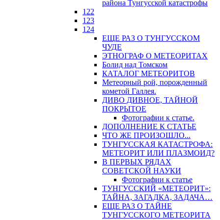
района Тунгусской катастрофы
122
123
124
ЕЩЕ РАЗ О ТУНГУССКОМ
ЧУДЕ
ЭТНОГРАФ О МЕТЕОРИТАХ
Болид над Томском
КАТАЛОГ МЕТЕОРИТОВ
Метеорный рой, порожденный
кометой Галлея.
ДИВО ДИВНОЕ, ТАЙНОЙ
ПОКРЫТОЕ
Фотографии к статье.
ДОПОЛНЕНИЕ К СТАТЬЕ
ЧТО ЖЕ ПРОИЗОШЛО...
ТУНГУССКАЯ КАТАСТРОФА:
МЕТЕОРИТ ИЛИ ПЛАЗМОИД?
В ПЕРВЫХ РЯДАХ
СОВЕТСКОЙ НАУКИ
Фотографии к статье
ТУНГУССКИЙ «МЕТЕОРИТ»:
ТАЙНА, ЗАГАДКА, ЗАДАЧА…
ЕЩЕ РАЗ О ТАЙНЕ
ТУНГУССКОГО МЕТЕОРИТА