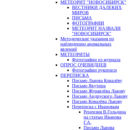
МЕТЕОРИТ "НОВОСИБИРСК"
ВЕСТНИКИ ДАЛЕКИХ
МИРОВ
ПИСЬМА
ФОТОГРАФИИ
МЕТЕОРИТ НАЗВАЛИ
"НОВОСИБИРСК"
Методические указания по
наблюдению аномальных
явлений
МЕТЕОРИТЫ
Фотографии из журнала
ОПРОС ОЧЕВИДЦЕВ
Фотографии рукописи
ПЕРЕПИСКА
Письмо Львова Ковалёву
Письмо Якутина
Письмо Журавлёва Львову
Письмо Андруского Львову
Письмо Ковалёва Львову
Переписка с Ивановым
Рецензия В.Гольдина
на статью Иванова
Г.А.
Письмо Львова