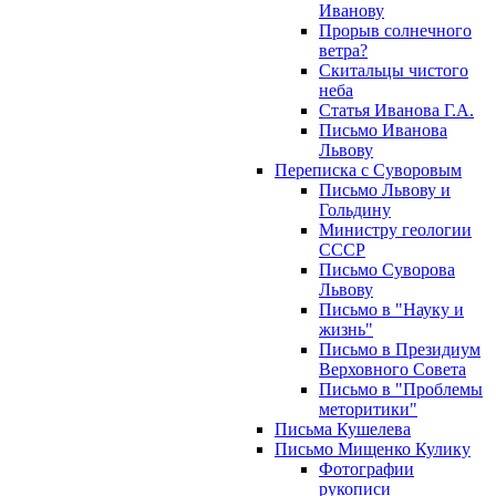
Иванову
Прорыв солнечного
ветра?
Скитальцы чистого
неба
Статья Иванова Г.А.
Письмо Иванова
Львову
Переписка с Суворовым
Письмо Львову и
Гольдину
Министру геологии
СССР
Письмо Суворова
Львову
Письмо в "Науку и
жизнь"
Письмо в Президиум
Верховного Совета
Письмо в "Проблемы
меторитики"
Письма Кушелева
Письмо Мищенко Кулику
Фотографии
рукописи