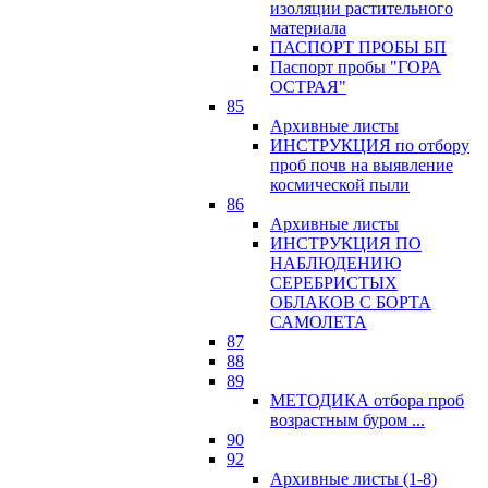
изоляции растительного
материала
ПАСПОРТ ПРОБЫ БП
Паспорт пробы "ГОРА
ОСТРАЯ"
85
Архивные листы
ИНСТРУКЦИЯ по отбору
проб почв на выявление
космической пыли
86
Архивные листы
ИНСТРУКЦИЯ ПО
НАБЛЮДЕНИЮ
СЕРЕБРИСТЫХ
ОБЛАКОВ С БОРТА
САМОЛЕТА
87
88
89
МЕТОДИКА отбора проб
возрастным буром ...
90
92
Архивные листы (1-8)