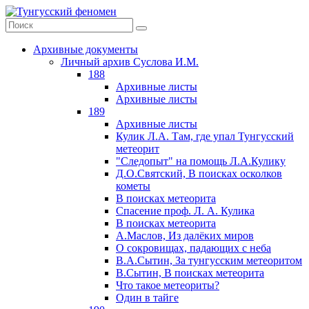
Архивные документы
Личный архив Суслова И.М.
188
Архивные листы
Архивные листы
189
Архивные листы
Кулик Л.А. Там, где упал Тунгусский
метеорит
"Следопыт" на помощь Л.А.Кулику
Д.О.Святский, В поисках осколков
кометы
В поисках метеорита
Спасение проф. Л. А. Кулика
В поисках метеорита
А.Маслов, Из далёких миров
О сокровищах, падающих с неба
В.А.Сытин, За тунгусским метеоритом
В.Сытин, В поисках метеорита
Что такое метеориты?
Один в тайге