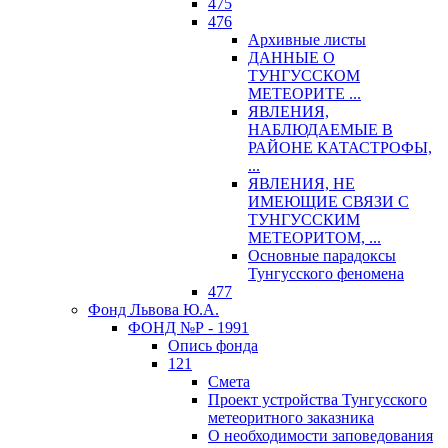
475
476
Архивные листы
ДАННЫЕ О
ТУНГУССКОМ
МЕТЕОРИТЕ ...
ЯВЛЕНИЯ,
НАБЛЮДАЕМЫЕ В
РАЙОНЕ КАТАСТРОФЫ,
...
ЯВЛЕНИЯ, НЕ
ИМЕЮЩИЕ СВЯЗИ С
ТУНГУССКИМ
МЕТЕОРИТОМ, ...
Основные парадоксы
Тунгусского феномена
477
Фонд Львова Ю.А.
ФОНД №Р - 1991
Опись фонда
121
Смета
Проект устройства Тунгусского
метеоритного заказника
О необходимости заповедования