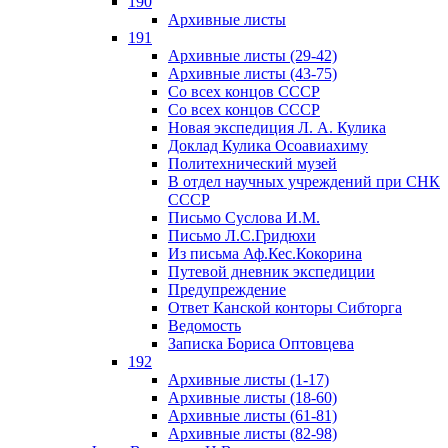
190
Архивные листы
191
Архивные листы (29-42)
Архивные листы (43-75)
Со всех концов СССР
Со всех концов СССР
Новая экспедиция Л. А. Кулика
Доклад Кулика Осоавиахиму
Политехнический музей
В отдел научных учреждений при СНК
СССР
Письмо Суслова И.М.
Письмо Л.С.Гридюхи
Из письма Аф.Кес.Кокорина
Путевой дневник экспедиции
Предупреждение
Ответ Канской конторы Сибторга
Ведомость
Записка Бориса Оптовцева
192
Архивные листы (1-17)
Архивные листы (18-60)
Архивные листы (61-81)
Архивные листы (82-98)