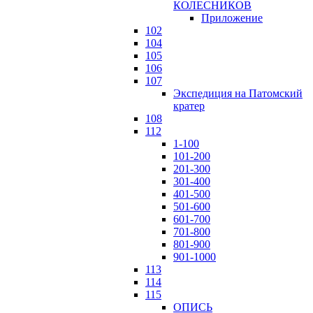
КОЛЕСНИКОВ
Приложение
102
104
105
106
107
Экспедиция на Патомский
кратер
108
112
1-100
101-200
201-300
301-400
401-500
501-600
601-700
701-800
801-900
901-1000
113
114
115
ОПИСЬ