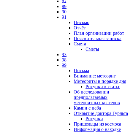
82
89
90
91
Письмо
Отчёт
План организации работ
Пояснительная записка
Смета
Сметы
93
98
99
Письма
Внимание: метеорит
Метеориты в порядке дня
Рисунки к статье
Об исследовании
предполагаемых
метеоритных кратеров
Камни с неба
Открытие доктора Гурльта
Рисунки
Пришельцы из космоса
Информация о находке