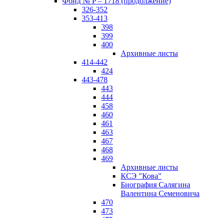
Фонд № P – 1718 (продолжение)
326-352
353-413
398
399
400
Архивные листы
414-442
424
443-478
443
444
458
460
461
463
467
468
469
Архивные листы
КСЭ "Кова"
Биография Салягина
Валентина Семеновича
470
473