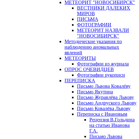
МЕТЕОРИТ "НОВОСИБИРСК"
ВЕСТНИКИ ДАЛЕКИХ
МИРОВ
ПИСЬМА
ФОТОГРАФИИ
МЕТЕОРИТ НАЗВАЛИ
"НОВОСИБИРСК"
Методические указания по
наблюдению аномальных
явлений
МЕТЕОРИТЫ
Фотографии из журнала
ОПРОС ОЧЕВИДЦЕВ
Фотографии рукописи
ПЕРЕПИСКА
Письмо Львова Ковалёву
Письмо Якутина
Письмо Журавлёва Львову
Письмо Андруского Львову
Письмо Ковалёва Львову
Переписка с Ивановым
Рецензия В.Гольдина
на статью Иванова
Г.А.
Письмо Львова