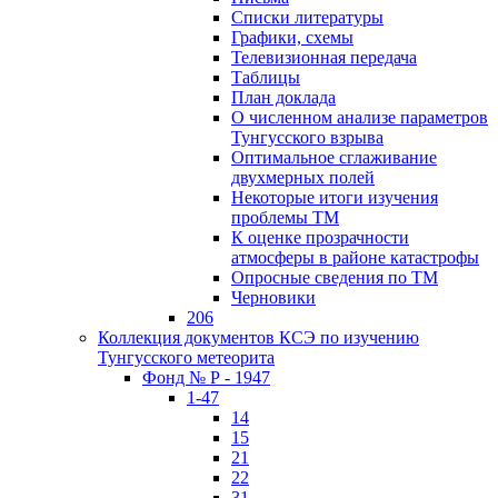
Списки литературы
Графики, схемы
Телевизионная передача
Таблицы
План доклада
О численном анализе параметров
Тунгусского взрыва
Оптимальное сглаживание
двухмерных полей
Некоторые итоги изучения
проблемы ТМ
К оценке прозрачности
атмосферы в районе катастрофы
Опросные сведения по ТМ
Черновики
206
Коллекция документов КСЭ по изучению
Тунгусского метеорита
Фонд № Р - 1947
1-47
14
15
21
22
31