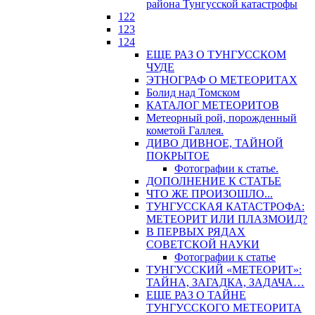
района Тунгусской катастрофы
122
123
124
ЕЩЕ РАЗ О ТУНГУССКОМ
ЧУДЕ
ЭТНОГРАФ О МЕТЕОРИТАХ
Болид над Томском
КАТАЛОГ МЕТЕОРИТОВ
Метеорный рой, порожденный
кометой Галлея.
ДИВО ДИВНОЕ, ТАЙНОЙ
ПОКРЫТОЕ
Фотографии к статье.
ДОПОЛНЕНИЕ К СТАТЬЕ
ЧТО ЖЕ ПРОИЗОШЛО...
ТУНГУССКАЯ КАТАСТРОФА:
МЕТЕОРИТ ИЛИ ПЛАЗМОИД?
В ПЕРВЫХ РЯДАХ
СОВЕТСКОЙ НАУКИ
Фотографии к статье
ТУНГУССКИЙ «МЕТЕОРИТ»:
ТАЙНА, ЗАГАДКА, ЗАДАЧА…
ЕЩЕ РАЗ О ТАЙНЕ
ТУНГУССКОГО МЕТЕОРИТА