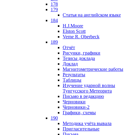
178
179
Статья на английском языке
184
H.J.Moore
Elston Scott
Verne R. Oberbeck
189
Отчёт
Рисунки, графики
Тезисы доклада
Доклад
Магнитометрические работы
Результаты
Таблицы
Изучение ударной волны
Тунгусского Метеорита
Письмо в редакцию
Черновики
Черновики-2
Графики, схемы
190
Методика учёта вывала
Пригласительные
Письма